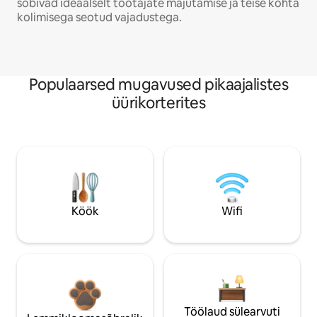
sobivad ideaalselt töötajate majutamise ja teise kohta
kolimisega seotud vajadustega.
Populaarsed mugavused pikaajalistes
üürikorterites
Köök
Wifi
Töölaud sülearvuti