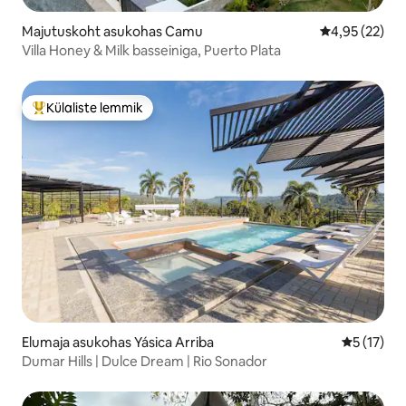
Majutuskoht asukohas Camu
Keskmine hin
4,95 (22)
Villa Honey & Milk basseiniga, Puerto Plata
Külaliste lemmik
Külaliste suur lemmik
Elumaja asukohas Yásica Arriba
Keskmine 
5 (17)
Dumar Hills | Dulce Dream | Rio Sonador