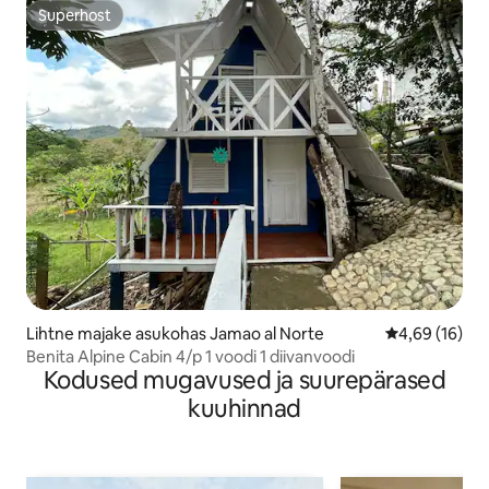
Superhost
Superhost
Lihtne majake asukohas Jamao al Norte
Keskmine hin
4,69 (16)
Benita Alpine Cabin 4/p 1 voodi 1 diivanvoodi
Kodused mugavused ja suurepärased
kuuhinnad