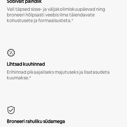
Sobivalt paindlik
Vali täpsed sisse- ja väljakolimiskuupäevad ning
broneeri hõlpsasti veebis ilma täiendavate
kohustusete ja formaalsusteta.*
Lihtsad kuuhinnad
Erihinnad pikaajaliseks majutuseks ja lisatasudeta
kuumakse.*
Broneeri rahuliku südamega