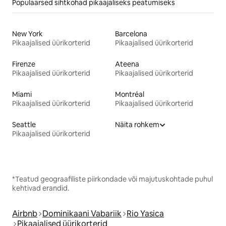
Populaarsed sihtkohad pikaajaliseks peatumiseks
New York
Barcelona
Pikaajalised üürikorterid
Pikaajalised üürikorterid
Firenze
Ateena
Pikaajalised üürikorterid
Pikaajalised üürikorterid
Miami
Montréal
Pikaajalised üürikorterid
Pikaajalised üürikorterid
Seattle
Näita rohkem
Pikaajalised üürikorterid
*Teatud geograafiliste piirkondade või majutuskohtade puhul
kehtivad erandid.
Airbnb
Dominikaani Vabariik
Rio Yasica
Pikaajalised üürikorterid