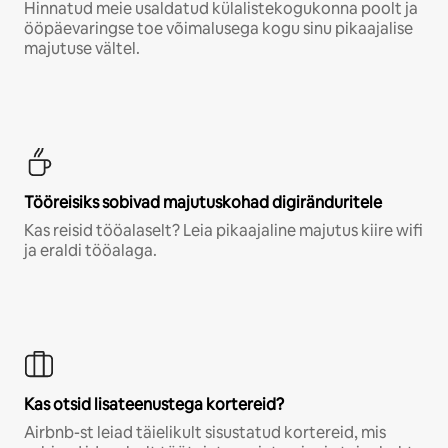
Hinnatud meie usaldatud külalistekogukonna poolt ja
ööpäevaringse toe võimalusega kogu sinu pikaajalise
majutuse vältel.
Tööreisiks sobivad majutuskohad digiränduritele
Kas reisid tööalaselt? Leia pikaajaline majutus kiire wifi
ja eraldi tööalaga.
Kas otsid lisateenustega kortereid?
Airbnb-st leiad täielikult sisustatud kortereid, mis