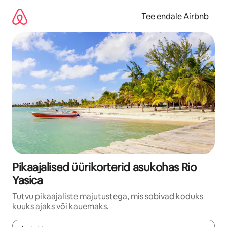
Liigu
sisu
Tee endale Airbnb
juurde
Pikaajalised üürikorterid asukohas Rio
Yasica
Tutvu pikaajaliste majutustega, mis sobivad koduks
kuuks ajaks või kauemaks.