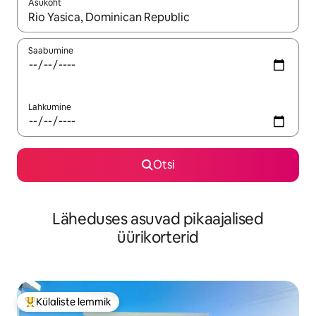
Asukoht
Kui tulemused on kuvatud, liigu ekraanil nooleklahvidega või 
Saabumine
Lahkumine
Otsi
Läheduses asuvad pikaajalised
üürikorterid
Külaliste lemmik
Külaliste suur lemmik