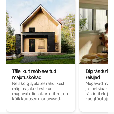
Täielikult möbleeritud
Digirändurid j
majutuskohad
reisijad
Neis kõigis, alates rahulikest
Mugavad majut
mägimajakestest kuni
ja spetsiaalse 
mugavate linnakorteriteni, on
ränduritele ja
kõik kodused mugavused.
kaugtöötajatel