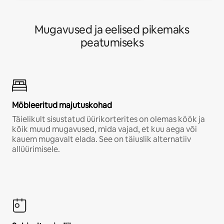
Mugavused ja eelised pikemaks
peatumiseks
Möbleeritud majutuskohad
Täielikult sisustatud üürikorterites on olemas köök ja
kõik muud mugavused, mida vajad, et kuu aega või
kauem mugavalt elada. See on täiuslik alternatiiv
allüürimisele.