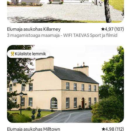
Elumaja asukohas Killarney
Keskmine hinn
4,97 (107)
3 magamistoaga maamaja - WIFI TAEVAS Sport ja filmid
Külaliste lemmik
Külaliste suur lemmik
Elumaja asukohas Milltown
Keskmine hinn
4,98 (112)