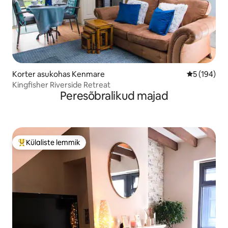
Korter asukohas Kenmare
Keskmine h
5 (194)
Kingfisher Riverside Retreat
Peresõbralikud majad
Külaliste lemmik
Külaliste suur lemmik