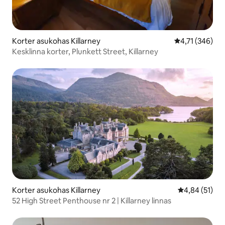
Korter asukohas Killarney
Keskmine hinn
4,71 (346)
Kesklinna korter, Plunkett Street, Killarney
Korter asukohas Killarney
Keskmine hin
4,84 (51)
52 High Street Penthouse nr 2 | Killarney linnas