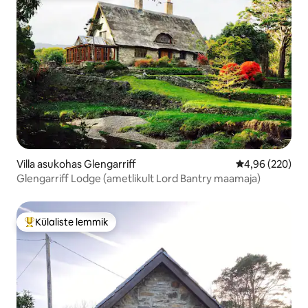
Villa asukohas Glengarriff
Keskmine hinna
4,96 (220)
Glengarriff Lodge (ametlikult Lord Bantry maamaja)
Külaliste lemmik
Külaliste suur lemmik