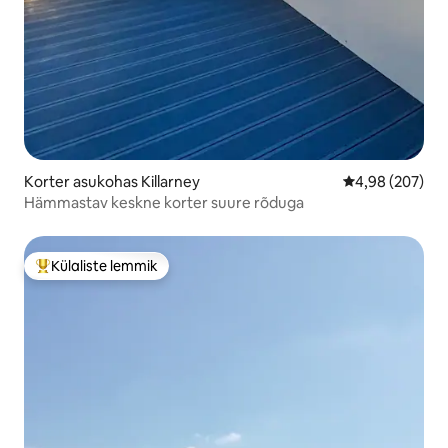
Korter asukohas Killarney
Keskmine hinna
4,98 (207)
Hämmastav keskne korter suure rõduga
Külaliste lemmik
Külaliste suur lemmik