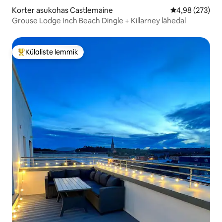
Korter asukohas Castlemaine
Keskmine hinna
4,98 (273)
Grouse Lodge Inch Beach Dingle + Killarney lähedal
Külaliste lemmik
Külaliste suur lemmik