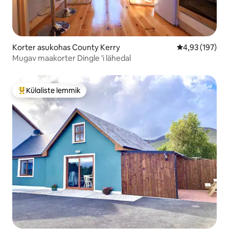
Korter asukohas County Kerry
Keskmine hinn
4,93 (197)
Mugav maakorter Dingle 'i lähedal
Külaliste lemmik
Külaliste suur lemmik