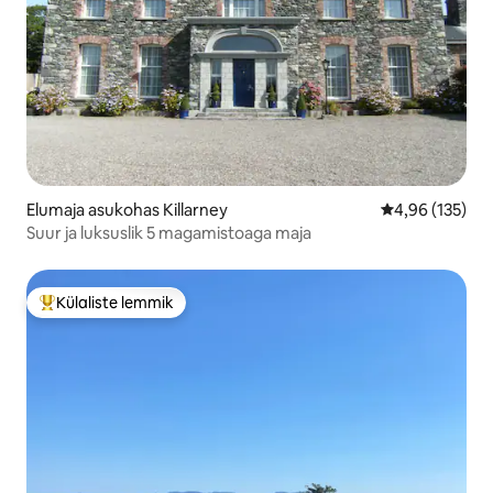
Elumaja asukohas Killarney
Keskmine hinn
4,96 (135)
Suur ja luksuslik 5 magamistoaga maja
Külaliste lemmik
Külaliste suur lemmik