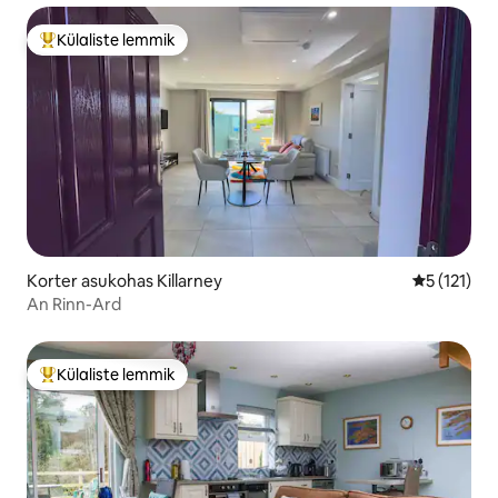
Külaliste lemmik
Külaliste suur lemmik
Korter asukohas Killarney
Keskmine h
5 (121)
An Rinn-Ard
Külaliste lemmik
Külaliste suur lemmik