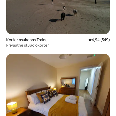
Korter asukohas Tralee
Keskmine hinna
4,94 (549)
Privaatne stuudiokorter