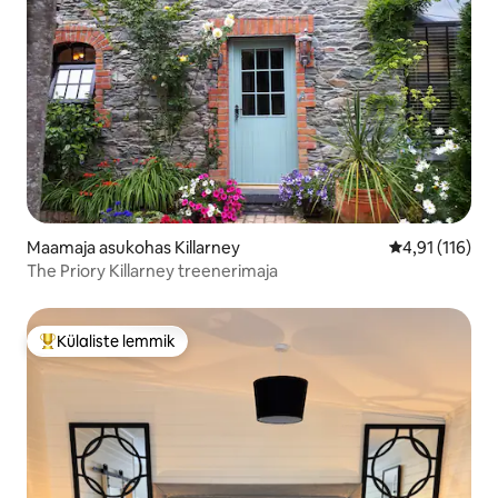
Maamaja asukohas Killarney
Keskmine hinn
4,91 (116)
The Priory Killarney treenerimaja
Külaliste lemmik
Külaliste suur lemmik