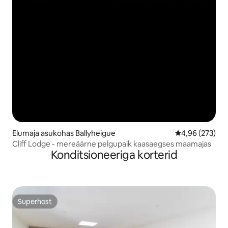
Elumaja asukohas Ballyheigue
Keskmine hinna
4,96 (273)
Cliff Lodge - mereäärne pelgupaik kaasaegses maamajas
Konditsioneeriga korterid
Superhost
Superhost