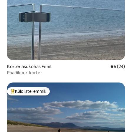
Korter asukohas Fenit
Keskmine h
5 (24)
Paadikuuri korter
Külaliste lemmik
Külaliste suur lemmik