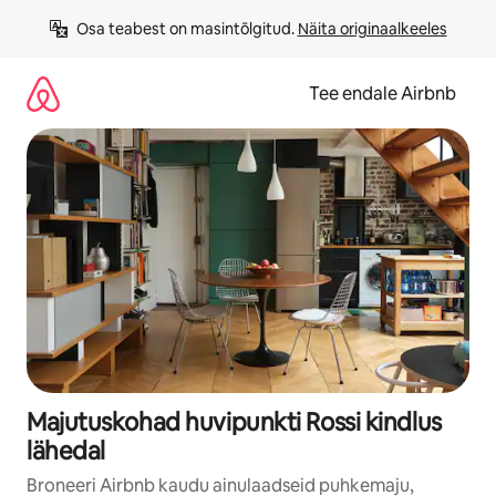
Liigu
Osa teabest on masintõlgitud. 
Näita originaalkeeles
sisu
juurde
Tee endale Airbnb
Majutuskohad huvipunkti Rossi kindlus
lähedal
Broneeri Airbnb kaudu ainulaadseid puhkemaju,