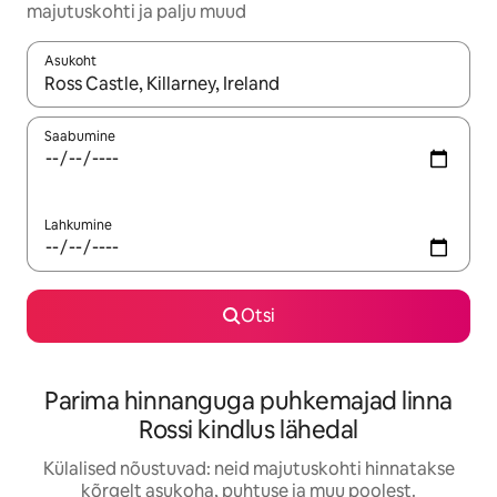
majutuskohti ja palju muud
Asukoht
Kui tulemused on kuvatud, liigu ekraanil nooleklahvidega või 
Saabumine
Lahkumine
Otsi
Parima hinnanguga puhkemajad linna
Rossi kindlus lähedal
Külalised nõustuvad: neid majutuskohti hinnatakse
kõrgelt asukoha, puhtuse ja muu poolest.