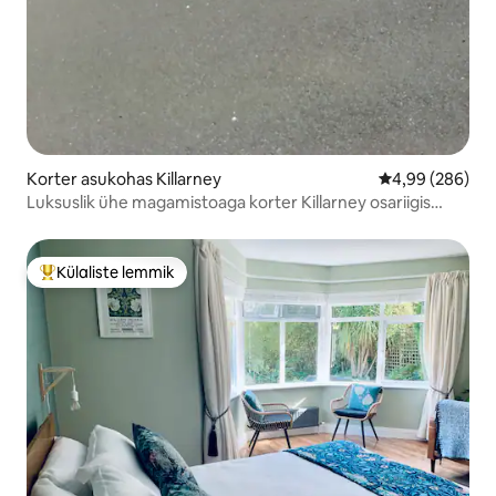
Korter asukohas Killarney
Keskmine hinna
4,99 (286)
Luksuslik ühe magamistoaga korter Killarney osariigis
Muckrossis.
Külaliste lemmik
Külaliste suur lemmik