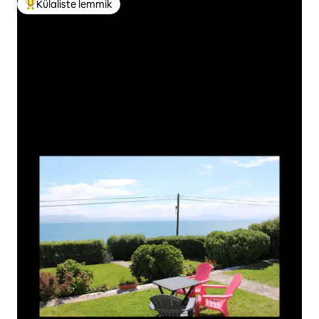
Külaliste lemmik
Külaliste suur lemmik