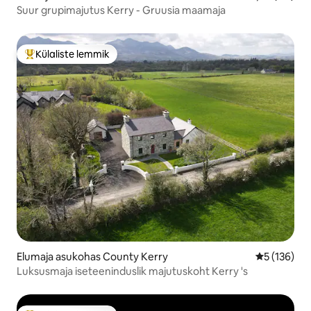
Suur grupimajutus Kerry - Gruusia maamaja
Külaliste lemmik
Külaliste suur lemmik
Elumaja asukohas County Kerry
Keskmine h
5 (136)
Luksusmaja iseteeninduslik majutuskoht Kerry 's