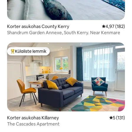
Korter asukohas County Kerry
Keskmine hinn
4,97 (182)
Shandrum Garden Annexe, South Kerry. Near Kenmare
Külaliste lemmik
Külaliste suur lemmik
Korter asukohas Killarney
Keskmine h
5 (131)
The Cascades Apartment