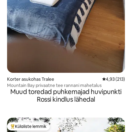
Korter asukohas Tralee
Keskmine hinn
4,93 (213)
Mountain Bay privaatne tee rannani mahetalus
Muud toredad puhkemajad huvipunkti
Rossi kindlus lähedal
Külaliste lemmik
Külaliste suur lemmik