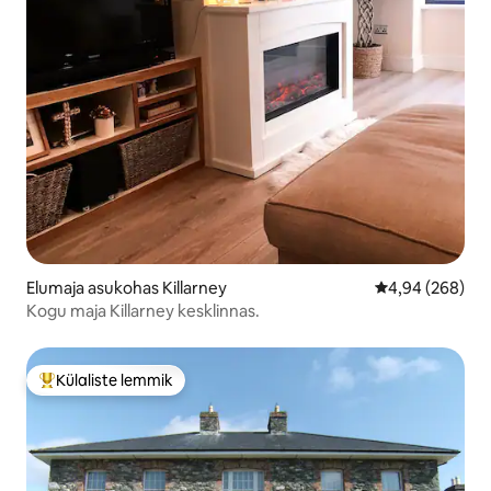
Elumaja asukohas Killarney
Keskmine hinna
4,94 (268)
Kogu maja Killarney kesklinnas.
Külaliste lemmik
Külaliste suur lemmik