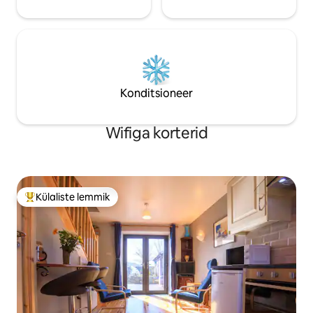
Konditsioneer
Wifiga korterid
Külaliste lemmik
Külaliste suur lemmik