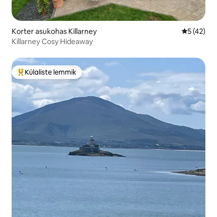
Korter asukohas Killarney
Keskmine 
5 (42)
Killarney Cosy Hideaway
Külaliste lemmik
Külaliste suur lemmik