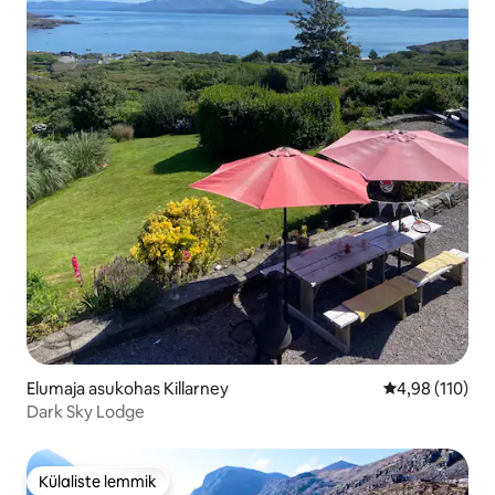
Elumaja asukohas Killarney
Keskmine hinn
4,98 (110)
Dark Sky Lodge
Külaliste lemmik
Külaliste lemmik