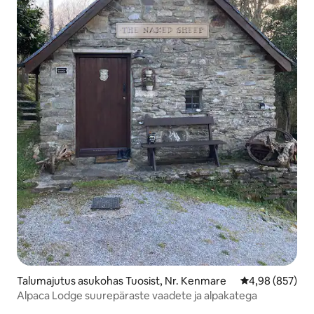
Talumajutus asukohas Tuosist, Nr. Kenmare
Keskmine hinna
4,98 (857)
Alpaca Lodge suurepäraste vaadete ja alpakatega