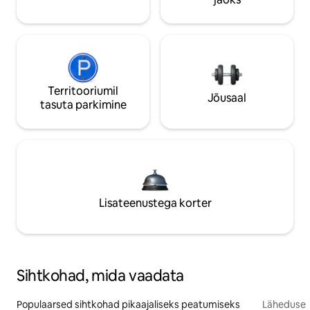
Territooriumil
Jõusaal
tasuta parkimine
Lisateenustega korter
Sihtkohad, mida vaadata
Populaarsed sihtkohad pikaajaliseks peatumiseks
Läheduses