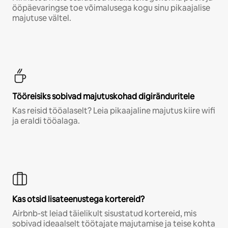
ööpäevaringse toe võimalusega kogu sinu pikaajalise
majutuse vältel.
Tööreisiks sobivad majutuskohad digiränduritele
Kas reisid tööalaselt? Leia pikaajaline majutus kiire wifi
ja eraldi tööalaga.
Kas otsid lisateenustega kortereid?
Airbnb-st leiad täielikult sisustatud kortereid, mis
sobivad ideaalselt töötajate majutamise ja teise kohta