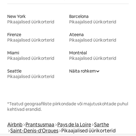
New York
Barcelona
Pikaajalised üürikorterid
Pikaajalised üürikorterid
Firenze
Ateena
Pikaajalised üürikorterid
Pikaajalised üürikorterid
Miami
Montréal
Pikaajalised üürikorterid
Pikaajalised üürikorterid
Seattle
Näita rohkem
Pikaajalised üürikorterid
*Teatud geograafiliste piirkondade või majutuskohtade puhul
kehtivad erandid.
Airbnb
Prantsusmaa
Pays de la Loire
Sarthe
Saint-Denis-d'Orques
Pikaajalised üürikorterid