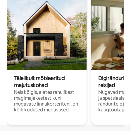
Täielikult möbleeritud
Digirändurid j
majutuskohad
reisijad
Neis kõigis, alates rahulikest
Mugavad majut
mägimajakestest kuni
ja spetsiaalse 
mugavate linnakorteriteni, on
ränduritele ja
kõik kodused mugavused.
kaugtöötajatel