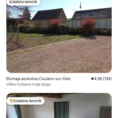
Külaliste lemmik
Külaliste lemmik
Elumaja asukohas Coulans-sur-Gée
Keskmine hinn
4,96 (134)
Väike hubane maja aiaga
Külaliste lemmik
Külaliste suur lemmik