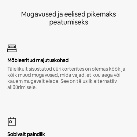
Mugavused ja eelised pikemaks
peatumiseks
Möbleeritud majutuskohad
Täielikult sisustatud üürikorterites on olemas köök ja
kõik muud mugavused, mida vajad, et kuu aega või
kauem mugavalt elada. See on täiuslik alternatiiv
allüürimisele.
Sobivalt paindlik