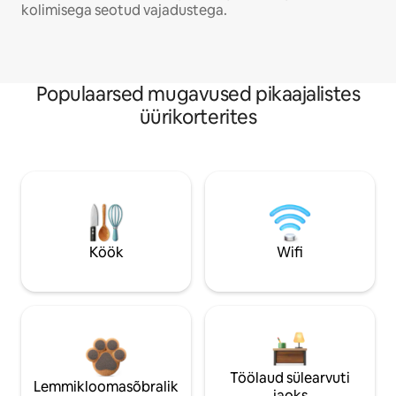
kolimisega seotud vajadustega.
Populaarsed mugavused pikaajalistes
üürikorterites
Köök
Wifi
Töölaud sülearvuti
Lemmikloomasõbralik
jaoks