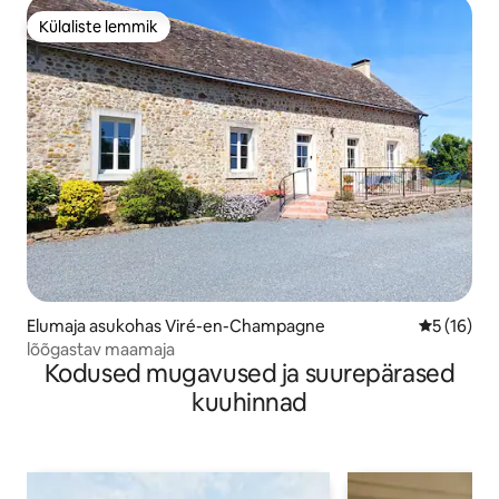
Külaliste lemmik
Külaliste lemmik
Elumaja asukohas Viré-en-Champagne
Keskmine 
5 (16)
lõõgastav maamaja
Kodused mugavused ja suurepärased
kuuhinnad