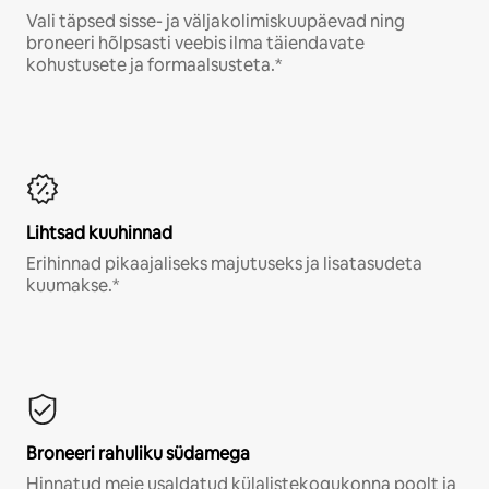
Vali täpsed sisse- ja väljakolimiskuupäevad ning
broneeri hõlpsasti veebis ilma täiendavate
kohustusete ja formaalsusteta.*
Lihtsad kuuhinnad
Erihinnad pikaajaliseks majutuseks ja lisatasudeta
kuumakse.*
Broneeri rahuliku südamega
Hinnatud meie usaldatud külalistekogukonna poolt ja