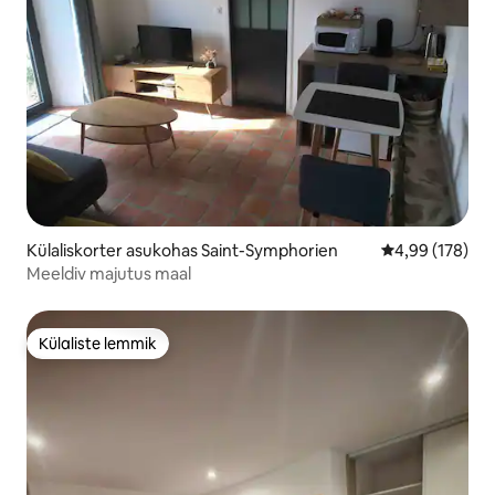
Külaliskorter asukohas Saint-Symphorien
Keskmine hinna
4,99 (178)
Meeldiv majutus maal
Külaliste lemmik
Külaliste lemmik