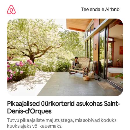
Liigu
sisu
Tee endale Airbnb
juurde
Pikaajalised üürikorterid asukohas Saint-
Denis-d'Orques
Tutvu pikaajaliste majutustega, mis sobivad koduks
kuuks ajaks või kauemaks.