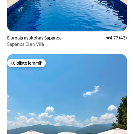
Elumaja asukohas Sapanca
Keskmine hin
4,77 (43)
Sapanca Eren Villa
Külaliste lemmik
Külaliste lemmik