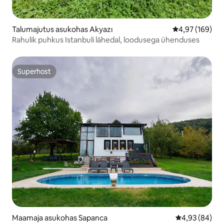
Talumajutus asukohas Akyazı
Keskmine hinna
4,97 (169)
Rahulik puhkus Istanbuli lähedal, loodusega ühenduses
Superhost
Superhost
Maamaja asukohas Sapanca
Keskmine hinn
4,93 (84)