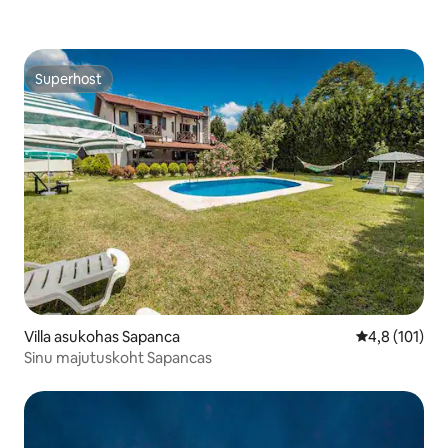
Superhost
Superhost
Villa asukohas Sapanca
Keskmine hin
4,8 (101)
Sinu majutuskoht Sapancas