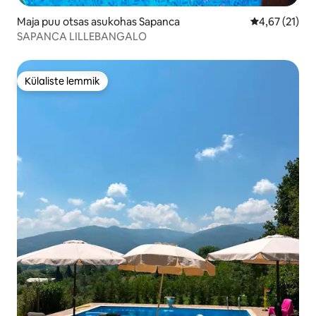
Maja puu otsas asukohas Sapanca
Keskmine hin
4,67 (21)
SAPANCA LILLEBANGALO
Külaliste lemmik
Külaliste lemmik