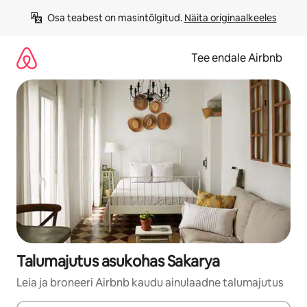
Liigu
Osa teabest on masintõlgitud. 
Näita originaalkeeles
sisu
juurde
Tee endale Airbnb
Talumajutus asukohas Sakarya
Leia ja broneeri Airbnb kaudu ainulaadne talumajutus