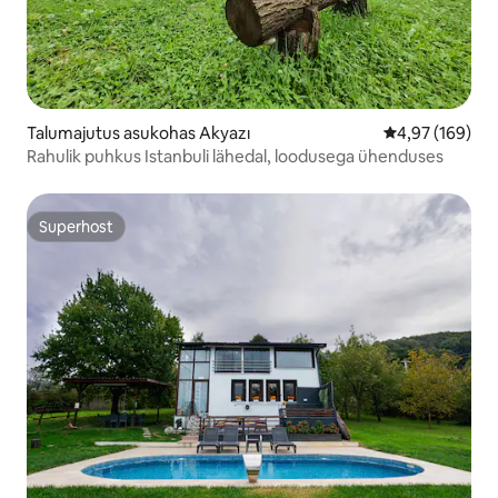
Talumajutus asukohas Akyazı
Keskmine hinna
4,97 (169)
Rahulik puhkus Istanbuli lähedal, loodusega ühenduses
Superhost
Superhost