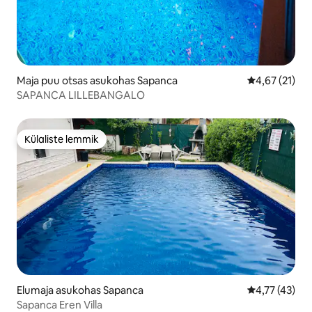
Maja puu otsas asukohas Sapanca
Keskmine hin
4,67 (21)
SAPANCA LILLEBANGALO
Külaliste lemmik
Külaliste lemmik
Elumaja asukohas Sapanca
Keskmine hin
4,77 (43)
Sapanca Eren Villa