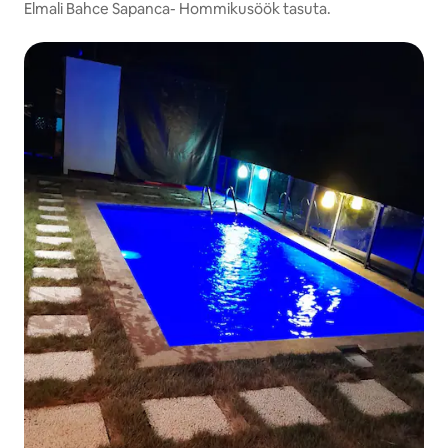
Elmali Bahce Sapanca- Hommikusöök tasuta.