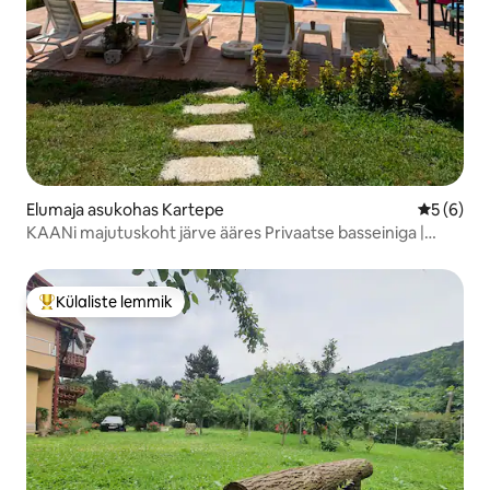
Elumaja asukohas Kartepe
Keskmine
5 (6)
KAANi majutuskoht järve ääres Privaatse basseiniga |
Aiaga | Looduses
Külaliste lemmik
Külaliste suur lemmik