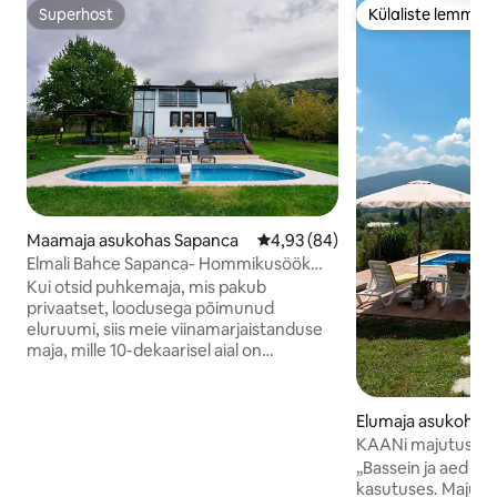
Superhost
Külaliste lemmik
Superhost
Külaliste lemmik
Maamaja asukohas Sapanca
Keskmine hinnang 4,93/5, 84 h
4,93 (84)
Elmali Bahce Sapanca- Hommikusöök
tasuta.
Kui otsid puhkemaja, mis pakub
privaatset, loodusega põimunud
eluruumi, siis meie viinamarjaistanduse
maja, mille 10-dekaarisel aial on
mitmesuguseid viljapuid ja mis pakub
sulle ainulaadset vaadet Sapanca järvele,
on just sinu jaoks! Samal ajal kui leiad rahu
Elumaja asukohas
kõigi roheliste toonide ja linnuhäälte
KAANi majutuskoht
saatel, saad nautida sooja basseini,
Privaatse basseini
„Bassein ja aed on t
võrkkiike, tuleaset, grilli, vabaõhukino ja
kasutuses. Majutus