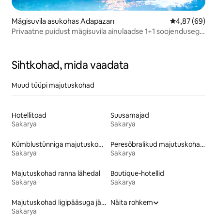
Mägisuvila asukohas Adapazarı
Keskmine hinn
4,87 (69)
Privaatne puidust mägisuvila ainulaadse 1+1 soojendusega
basseiniga
Sihtkohad, mida vaadata
Muud tüüpi majutuskohad
Hotellitoad
Suusamajad
Sakarya
Sakarya
Kümblustünniga majutuskohad
Peresõbralikud majutuskohad
Sakarya
Sakarya
Majutuskohad ranna lähedal
Boutique-hotellid
Sakarya
Sakarya
Majutuskohad ligipääsuga järvele
Näita rohkem
Sakarya