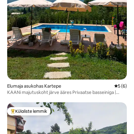
Elumaja asukohas Kartepe
Keskmine
5 (6)
KAANi majutuskoht järve ääres Privaatse basseiniga |
Aiaga | Looduses
Külaliste lemmik
Külaliste suur lemmik