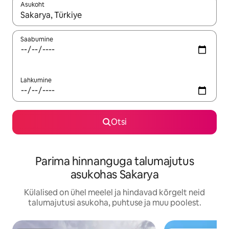
Asukoht
Kui tulemused on kuvatud, liigu ekraanil nooleklahvidega või 
Saabumine
Lahkumine
Otsi
Parima hinnanguga talumajutus
asukohas Sakarya
Külalised on ühel meelel ja hindavad kõrgelt neid
talumajutusi asukoha, puhtuse ja muu poolest.