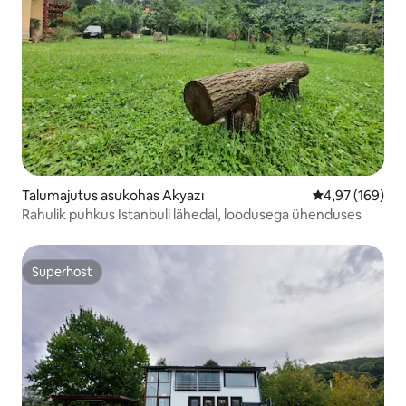
Talumajutus asukohas Akyazı
Keskmine hinna
4,97 (169)
Rahulik puhkus Istanbuli lähedal, loodusega ühenduses
Superhost
Superhost