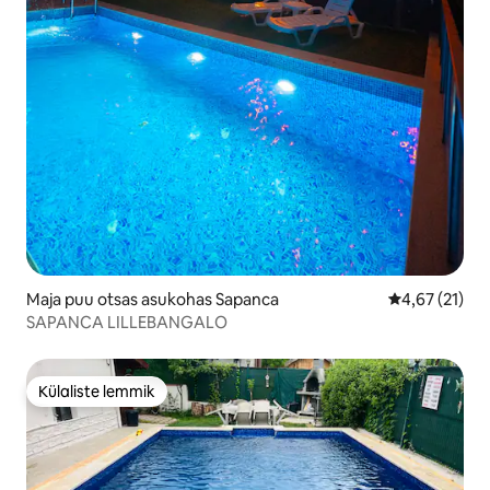
Maja puu otsas asukohas Sapanca
Keskmine hin
4,67 (21)
SAPANCA LILLEBANGALO
Külaliste lemmik
Külaliste lemmik