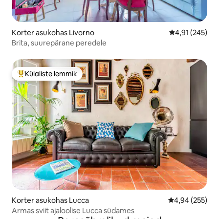
Korter asukohas Livorno
Keskmine hinn
4,91 (245)
Brita, suurepärane peredele
Külaliste lemmik
Külaliste suur lemmik
Korter asukohas Lucca
Keskmine hinna
4,94 (255)
Armas sviit ajaloolise Lucca südames