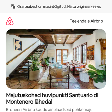
Liigu
Osa teabest on masintõlgitud. 
Näita originaalkeeles
sisu
juurde
Tee endale Airbnb
Majutuskohad huvipunkti Santuario di
Montenero lähedal
Broneeri Airbnb kaudu ainulaadseid puhkemaju,