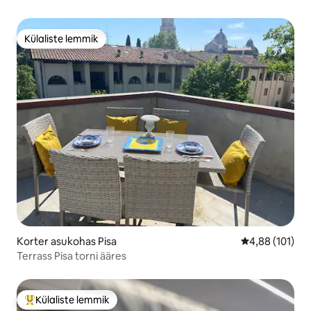
Külaliste lemmik
Külaliste lemmik
Korter asukohas Pisa
Keskmine hinn
4,88 (101)
Terrass Pisa torni ääres
Külaliste lemmik
Külaliste suur lemmik