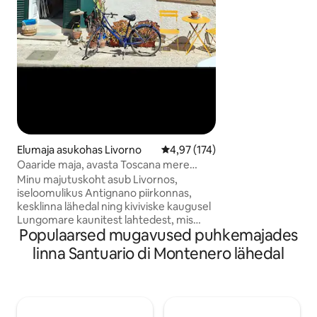
supermercato, bar,
parcheggio gratuit
Elumaja asukohas Livorno
Keskmine hinnang 4,97/5, 174 h
4,97 (174)
Oaaride maja, avasta Toscana mere
ääres
Minu majutuskoht asub Livornos,
iseloomulikus Antignano piirkonnas,
kesklinna lähedal ning kiviviske kaugusel
Lungomare kaunitest lahtedest, mis
Populaarsed mugavused puhkemajades
sobivad ideaalselt suplemiseks ja
päevitamiseks. Strateegiline baas meie
linna Santuario di Montenero lähedal
linna aarete ja kuulsate Toscana
kunstilinnade avastamiseks. Saad
nautida meie merd ja värsket
mereannikööki. Pakutakse kohvi, teed,
taimeteesid, piima ja küpsiseid. Vaikne ja