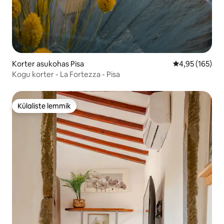
Korter asukohas Pisa
Keskmine hinn
4,95 (165)
Kogu korter - La Fortezza - Pisa
Külaliste lemmik
Külaliste lemmik