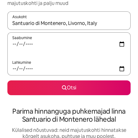
majutuskohti ja palju muud
Asukoht
Kui tulemused on kuvatud, liigu ekraanil nooleklahvidega või 
Saabumine
Lahkumine
Otsi
Parima hinnanguga puhkemajad linna
Santuario di Montenero lähedal
Külalised nõustuvad: neid majutuskohti hinnatakse
kõrgelt asukoha, puhtuse ja muu poolest.