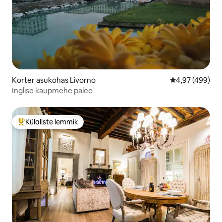
Korter asukohas Livorno
Keskmine hinna
4,97 (499)
Inglise kaupmehe palee
Külaliste lemmik
Külaliste suur lemmik