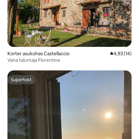
Korter asukohas Castellaccio
Keskmine hin
4,93 (14)
Vana talumaja Florentine
Superhost
Superhost