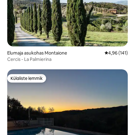
Elumaja asukohas Montaione
Keskmine hinn
4,96 (141)
Cercis - La Palmierina
Külaliste lemmik
Külaliste lemmik