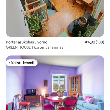
Korter asukohas Livorno
Keskmine hinn
4,92 (108)
GREEN HOUSE 'I korter vanalinnas
Külaliste lemmik
Külaliste lemmik