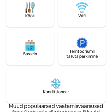
maaliline naabruskond on kesklinnast 10-
minutilise autosõidu või 20-minutilise
jalgrattasõidu kaugusel.
Köök
Wifi
Territooriumil
Bassein
tasuta parkimine
Konditsioneer
Muud populaarsed vaatamisväärsused