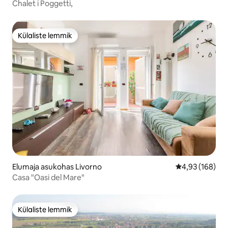
Chalet i Poggetti,
Külaliste lemmik
Külaliste lemmik
Elumaja asukohas Livorno
Keskmine hinn
4,93 (168)
Casa "Oasi del Mare"
Külaliste lemmik
Külaliste lemmik