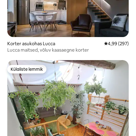
Korter asukohas Lucca
Keskmine hinna
4,99 (297)
Lucca maitsed, võluv kaasaegne korter
Külaliste lemmik
Külaliste lemmik