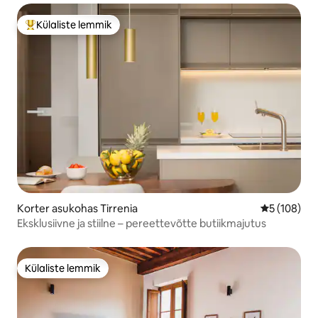
Külaliste lemmik
Külaliste suur lemmik
Korter asukohas Tirrenia
Keskmine h
5 (108)
Eksklusiivne ja stiilne – pereettevõtte butiikmajutus
Külaliste lemmik
Külaliste lemmik