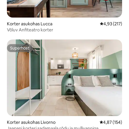
Korter asukohas Lucca
Keskmine hinn
4,93 (217)
Võluv Anfiteatro korter
Superhost
Superhost
Korter asukohas Livorno
Keskmine hinn
4,87 (154)
Jaapani korteri sadamaala rõdu ja mullivanniga