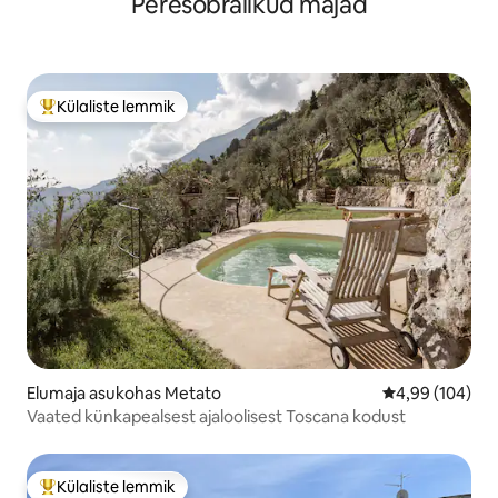
Peresõbralikud majad
Külaliste lemmik
Külaliste suur lemmik
Elumaja asukohas Metato
Keskmine hinna
4,99 (104)
Vaated künkapealsest ajaloolisest Toscana kodust
Külaliste lemmik
Külaliste suur lemmik