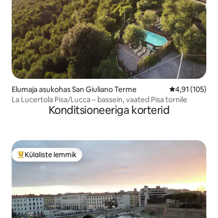
Elumaja asukohas San Giuliano Terme
Keskmine hinn
4,91 (105)
La Lucertola Pisa/Lucca – bassein, vaated Pisa tornile
Konditsioneeriga korterid
Külaliste lemmik
Külaliste suur lemmik