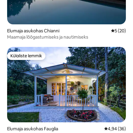
Elumaja asukohas Chianni
Keskmine h
5 (20)
Maamaja lõõgastumiseks ja nautimiseks
Külaliste lemmik
Külaliste lemmik
Elumaja asukohas Fauglia
Keskmine hinn
4,94 (36)