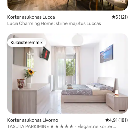
Korter asukohas Lucca
Keskmine h
5 (121)
Lucia Charming Home: stiilne majutus Luccas
Külaliste lemmik
Külaliste lemmik
Korter asukohas Livorno
Keskmine hinn
4,91 (181)
TASUTA PARKIMINE ★★★★★ - Elegantne korter
sviidiga