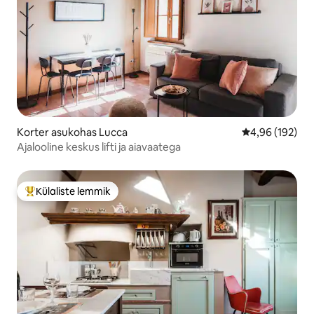
Korter asukohas Lucca
Keskmine hinn
4,96 (192)
Ajalooline keskus lifti ja aiavaatega
Külaliste lemmik
Külaliste suur lemmik