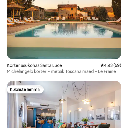
Korter asukohas Santa Luce
Keskmine hinn
4,93 (59)
Michelangelo korter ~ metsik Toscana mäed ~ Le Fraine
Külaliste lemmik
Külaliste lemmik