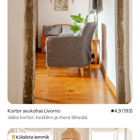
Korter asukohas Livorno
Keskmine hin
4,9 (193)
Väike korter: kesklinn ja mere lähedal.
Külaliste lemmik
Külaliste suur lemmik