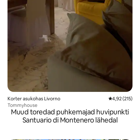
Korter asukohas Livorno
Keskmine hinn
4,92 (215)
Tommyhouse
Muud toredad puhkemajad huvipunkti
Santuario di Montenero lähedal