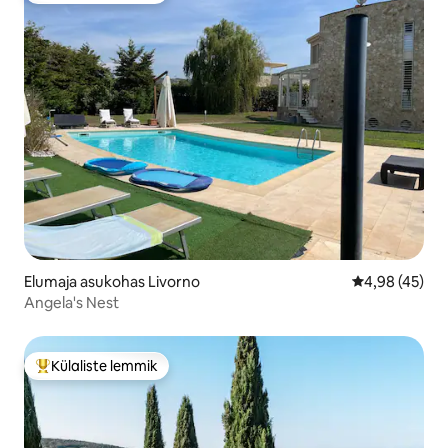
Elumaja asukohas Livorno
Keskmine hin
4,98 (45)
Angela's Nest
Külaliste lemmik
Külaliste suur lemmik