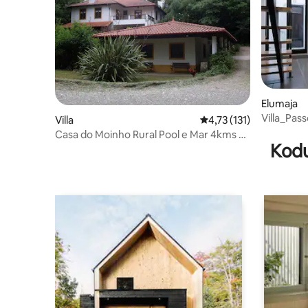
Elumaja
Villa_Pas
Villa
Keskmine hinnang 4,73
4,73 (131)
Casa do Moinho Rural Pool e Mar 4kms 9
Kodu
inimest