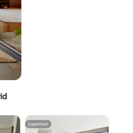
id
Superhost
Superhost