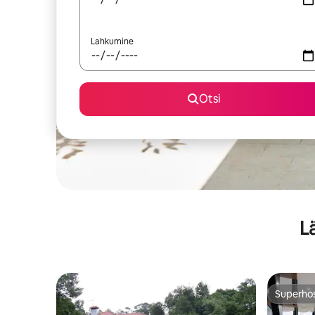
Lahkumine
Otsi
L
Superho
Superho