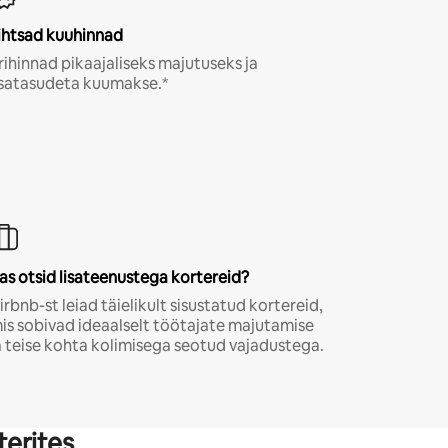
ihtsad kuuhinnad
rihinnad pikaajaliseks majutuseks ja
isatasudeta kuumakse.*
as otsid lisateenustega kortereid?
irbnb-st leiad täielikult sisustatud kortereid,
is sobivad ideaalselt töötajate majutamise
a teise kohta kolimisega seotud vajadustega.
terites