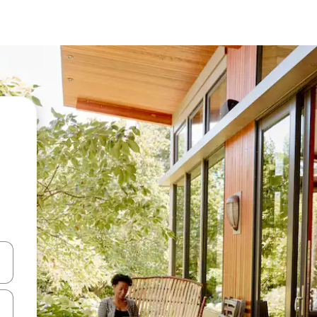
ahvidega või puuduta või tõmba mööda ekraani.