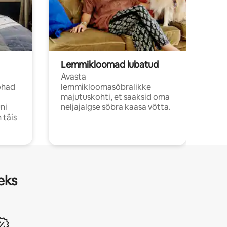
Lemmikloomad lubatud
Avasta
ohad
lemmikloomasõbralikke
majutuskohti, et saaksid oma
ni
neljajalgse sõbra kaasa võtta.
 täis
eks