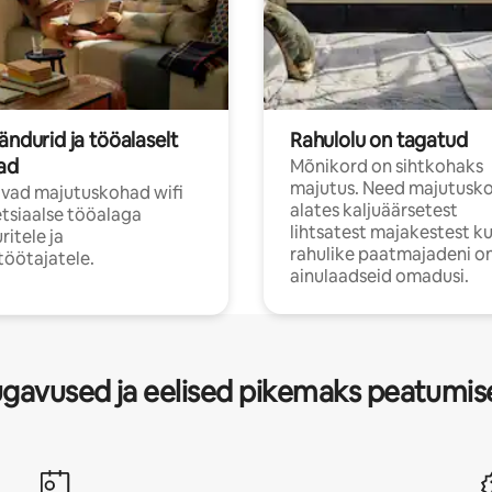
ändurid ja tööalaselt
Rahulolu on tagatud
jad
Mõnikord on sihtkohaks
majutus. Need majutusk
vad majutuskohad wifi
alates kaljuäärsetest
etsiaalse tööalaga
lihtsatest majakestest ku
ritele ja
rahulike paatmajadeni on
öötajatele.
ainulaadseid omadusi.
gavused ja eelised pikemaks peatumis