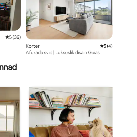
Keskmine hinnang 5/5, 36 hinnangut
5 (36)
Korter
Keskmine hinnang
5 (4)
Afurada sviit | Luksuslik disain Gaias
innad