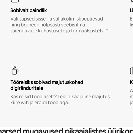
Sobivalt paindlik
L
Vali täpsed sisse- ja väljakolimiskuupäevad
E
ning broneeri hõlpsasti veebis ilma
l
täiendavate kohustusete ja formaalsusteta.*
Tööreisiks sobivad majutuskohad
K
digiränduritele
A
Kas reisid tööalaselt? Leia pikaajaline majutus
m
kiire wifi ja eraldi tööalaga.
j
arsed mugavused pikaajalistes üürikor