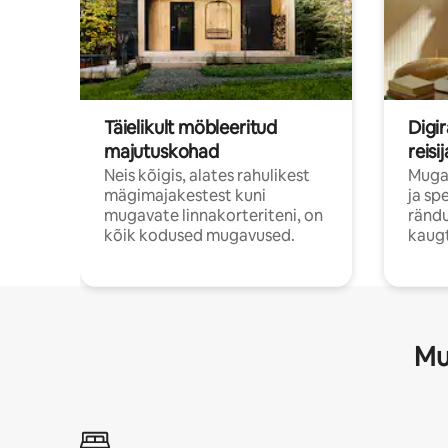
Täielikult möbleeritud
Digir
majutuskohad
reisi
Neis kõigis, alates rahulikest
Muga
mägimajakestest kuni
ja sp
mugavate linnakorteriteni, on
rändu
kõik kodused mugavused.
kaugt
Mu