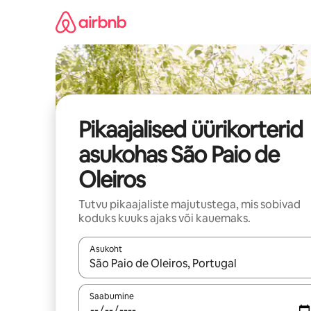
Liigu
sisu
juurde
Pikaajalised üürikorterid
asukohas São Paio de
Oleiros
Tutvu pikaajaliste majutustega, mis sobivad
koduks kuuks ajaks või kauemaks.
Asukoht
Kui tulemused on kuvatud, liigu ekraanil noolekl
Saabumine