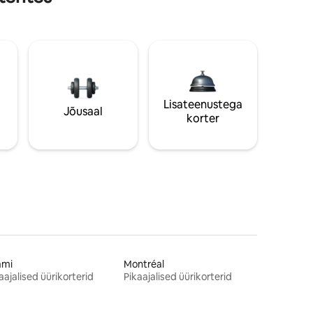
Lisateenustega
Jõusaal
korter
ami
Montréal
aajalised üürikorterid
Pikaajalised üürikorterid