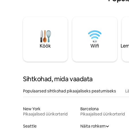
Köök
Wifi
Lem
Sihtkohad, mida vaadata
Populaarsed sihtkohad pikaajaliseks peatumiseks
L
New York
Barcelona
Pikaajalised üürikorterid
Pikaajalised üürikorterid
Seattle
Näita rohkem