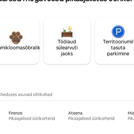
Töölaud
Territooriumil
mikloomasõbralik
sülearvuti
tasuta
jaoks
parkimine
äheduses asuvad sihtkohad
Firenze
Ateena
Mi
Pikaajalised üürikorterid
Pikaajalised üürikorterid
Pik