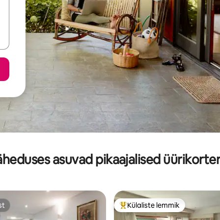
äheduses asuvad pikaajalised üürikorter
st
Külaliste lemmik
st
Külaliste suur lemmik