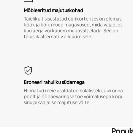
Möbleeritud majutuskohad
Täielikult sisustatud üürikorterites on olemas
köök ja kõik muud mugavused, mida vajad, et
kuu aega või kauem mugavalt elada. See on
täiuslik alternatiiv allüürimisele.
Broneeri rahuliku südamega
Hinnatud meie usaldatud külalistekogukonna
poolt ja ööpäevaringse toe võimalusega kogu
sinu pikaajalise majutuse vältel.
Popula