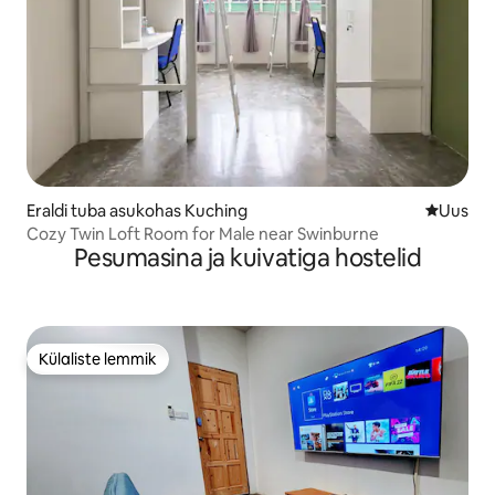
Eraldi tuba asukohas Kuching
Uus maju
Uus
Cozy Twin Loft Room for Male near Swinburne
Pesumasina ja kuivatiga hostelid
Külaliste lemmik
Külaliste lemmik