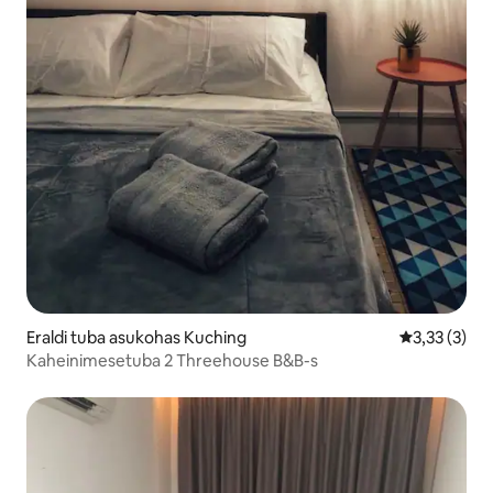
Eraldi tuba asukohas Kuching
Keskmine hi
3,33 (3)
Kaheinimesetuba 2 Threehouse B&B-s