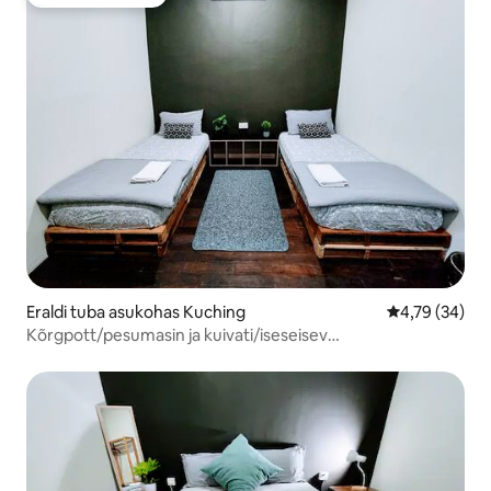
Külaliste lemmik
Eraldi tuba asukohas Kuching
Keskmine hin
4,79 (34)
Kõrgpott/pesumasin ja kuivati/iseseisev
sisseregistreerimine/eraldi tuba