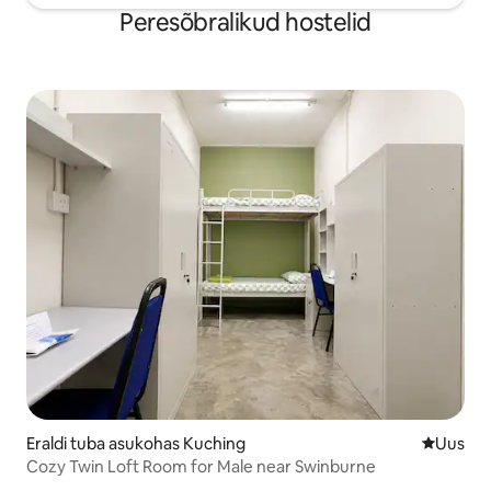
Peresõbralikud hostelid
Eraldi tuba asukohas Kuching
Uus maju
Uus
Cozy Twin Loft Room for Male near Swinburne