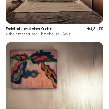
Eraldi tuba asukohas Kuching
Keskmine hin
4,31 (13)
Kaheinimesetuba 5 Threehouse B&B-s