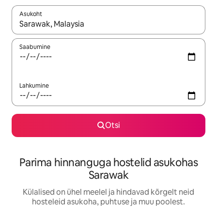
Asukoht
Kui tulemused on kuvatud, liigu ekraanil nooleklahvidega või 
Saabumine
Lahkumine
Otsi
Parima hinnanguga hostelid asukohas
Sarawak
Külalised on ühel meelel ja hindavad kõrgelt neid
hosteleid asukoha, puhtuse ja muu poolest.