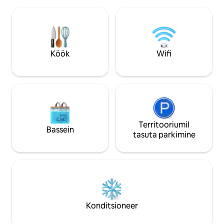
sisseregistreerimise süsteemiga on
sisseregistreerim
meie majutuskohta sisenemine ja sealt
meie majutuskohta
lahkumine turvaline ja lihtne. Mugav,
lahkumine turvaline ja 
puhas ja parim koht linna nautimiseks!
puhas ja parim koh
Köök
Wifi
Territooriumil
Bassein
tasuta parkimine
Konditsioneer