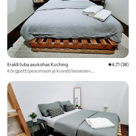
Eraldi tuba asukohas Kuching
Keskmine hin
4,71 (38)
Kõrgpott/pesumasin ja kuivati/iseseisev
sisseregistreerimine/eraldi tuba