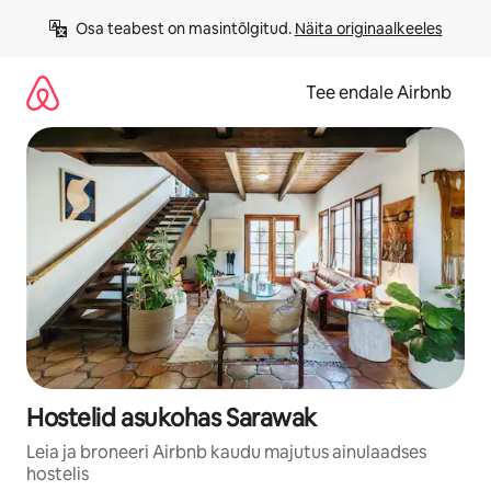
Liigu
Osa teabest on masintõlgitud. 
Näita originaalkeeles
sisu
juurde
Tee endale Airbnb
Hostelid asukohas Sarawak
Leia ja broneeri Airbnb kaudu majutus ainulaadses
hostelis