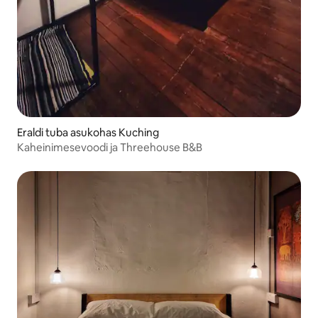
Eraldi tuba asukohas Kuching
Kaheinimesevoodi ja Threehouse B&B