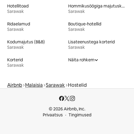
Hotellitoad
Hommikusöögiga majutuskohad
Sarawak
Sarawak
Ridaelamud
Boutique-hotellid
Sarawak
Sarawak
Kodumajutus (B&B)
Lisateenustega korterid
Sarawak
Sarawak
Korterid
Näita rohkem
Sarawak
Airbnb
Malaisia
Sarawak
Hostelid
© 2026 Airbnb, Inc.
Privaatsus
Tingimused