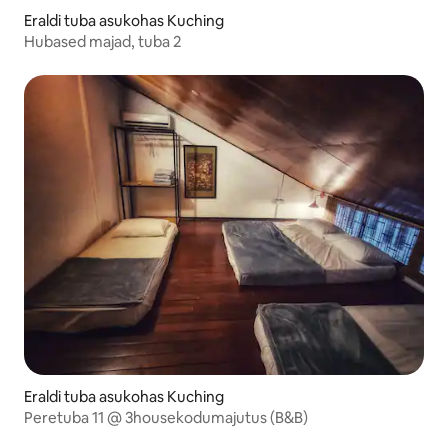
Eraldi tuba asukohas Kuching
Hubased majad, tuba 2
Eraldi tuba asukohas Kuching
Peretuba 11 @ 3housekodumajutus (B&B)