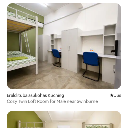
Eraldi tuba asukohas Kuching
Uus maju
Uus
Cozy Twin Loft Room for Male near Swinburne