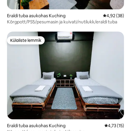
Eraldi tuba asukohas Kuching
Keskmine hinn
4,92 (38)
Kõrgpott/PS5/pesumasin ja kuivati/nutilukk/eraldi tuba
Külaliste lemmik
Külaliste lemmik
Eraldi tuba asukohas Kuching
Keskmine hin
4,73 (15)