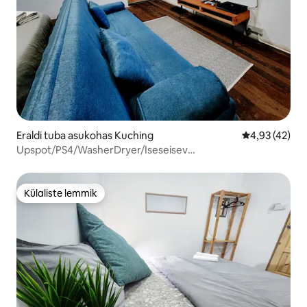
Eraldi tuba asukohas Kuching
Keskmine hin
4,93 (42)
Upspot/PS4/WasherDryer/Iseseisev
sisseregistreerimine/eraldi tuba
Külaliste lemmik
Külaliste lemmik