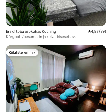
Eraldi tuba asukohas Kuching
Keskmine hinn
4,87 (39)
Kõrgpott/pesumasin ja kuivati/iseseisev
sisseregistreerimine/eraldi tuba
Külaliste lemmik
Külaliste lemmik