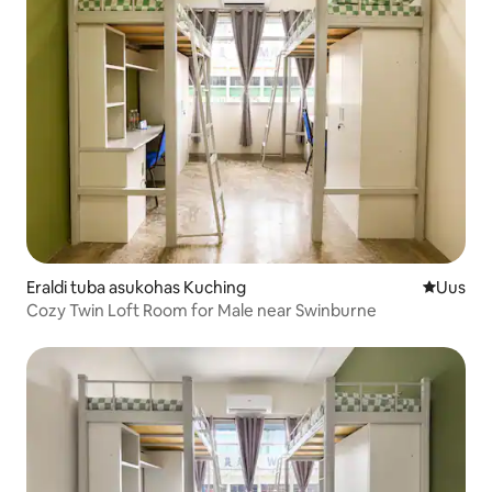
Eraldi tuba asukohas Kuching
Uus maju
Uus
Cozy Twin Loft Room for Male near Swinburne