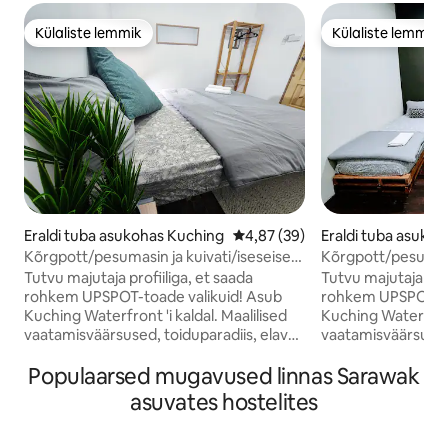
Külaliste lemmik
Külaliste lemmik
Külaliste lemmik
Külaliste lemmik
Eraldi tuba asukohas Kuching
Keskmine hinnang 4,87/5, 39 h
4,87 (39)
Eraldi tuba asuko
Kõrgpott/pesumasin ja kuivati/iseseisev
Kõrgpott/pesumasi
sisseregistreerimine/eraldi tuba
sisseregistreerimi
Tutvu majutaja profiiliga, et saada
Tutvu majutaja prof
rohkem UPSPOT-toade valikuid! Asub
rohkem UPSPOT-toade
Kuching Waterfront 'i kaldal. Maalilised
Kuching Waterfront 
vaatamisväärsused, toiduparadiis, elav
vaatamisväärsused,
ööelu; kõik jalutuskäigu kaugusel. Kui
ööelu; kõik jalutus
Populaarsed mugavused linnas Sarawak
oled avastamise lõpetanud, tule koju ja
oled avastamise lõ
lõõgastu hubases toas. Naudi meie
lõõgastu hubases 
asuvates hostelites
tööruumi, tasuta pesu ja palju muud!
tööruumi, tasuta p
Nutiluku juurdepääsu ja iseseisva
Nutiluku juurdepää