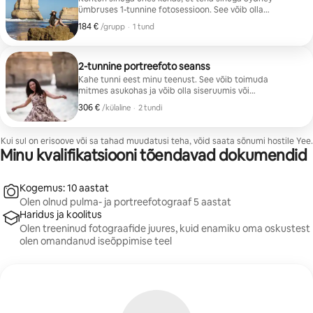
ümbruses 1-tunnine fotosessioon. See võib olla
portreefoto sessioon üksikisikule või perele või see võib
184 €
184 €/grupp
,
/grupp
·
1 tund
toimuda mõnes kohas, näiteks Circular Quays. Soovi
korral soovitan hea meelega asukohta. Töötab
ettevõttes Portreesessioon kenas hotellis üksikisikule,
sõpradele või perele Pühadefotosessioon sellises kohas
2-tunnine portreefoto seanss
nagu ooperimaja
Kahe tunni eest minu teenust. See võib toimuda
mitmes asukohas ja võib olla siseruumis või
välitingimustes. 2 tunni sisse arvestatakse ka sõiduaeg.
306 €
306 €/külaline
,
/külaline
·
2 tundi
Kõik fotod tagastatakse redigeerimata kujul.
Kui sul on erisoove või sa tahad muudatusi teha, võid saata sõnumi hostile Yee.
Minu kvalifikatsiooni tõendavad dokumendid
Kogemus: 10 aastat
Olen olnud pulma- ja portreefotograaf 5 aastat
Haridus ja koolitus
Olen treeninud fotograafide juures, kuid enamiku oma oskustest
olen omandanud iseõppimise teel