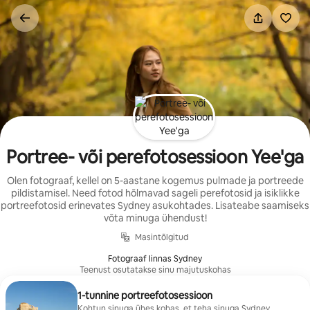
Liigu
sisu
juurde
Portree- või perefotosessioon Yee'ga
Olen fotograaf, kellel on 5-aastane kogemus pulmade ja portreede
pildistamisel. Need fotod hõlmavad sageli perefotosid ja isiklikke
portreefotosid erinevates Sydney asukohtades. Lisateabe saamiseks
võta minuga ühendust!
Masintõlgitud
Fotograaf linnas Sydney
Teenust osutatakse sinu majutuskohas
1-tunnine portreefotosessioon
Kohtun sinuga ühes kohas, et teha sinuga Sydney