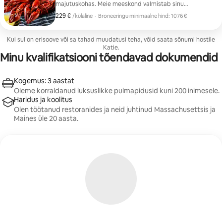
majutuskohas. Meie meeskond valmistab sinu
seltskonnale värske ja maitsva Maine'i homaaripiruka,
229 €
229 €/külaline
/külaline
·
Broneeringu minimaalne hind: 1076 €
kuid mõne peene nüansiga. Käsitööna valmistatud
Broneeringu minimaalne hind: 1076 €
lihalõikude laud + väikesed suupisted Kreemjas New
Englandi karbikarbipüreesupp Aiasalat +
Kui sul on erisoove või sa tahad muudatusi teha, võid saata sõnumi hostile
majaviinäädikas 1 1/2 naela Keedetud homaar (püütud
Katie.
samal päeval Yorkis) Küüslaugu ja ürtidega röstitud
Minu kvalifikatsiooni tõendavad dokumendid
kartulid Pruunistatud mais + spinat küüslauguvõis
Üksikud mustikakoogikesed
Kogemus: 3 aastat
Oleme korraldanud luksuslikke pulmapidusid kuni 200 inimesele.
Haridus ja koolitus
Olen töötanud restoranides ja neid juhtinud Massachusettsis ja
Maines üle 20 aasta.