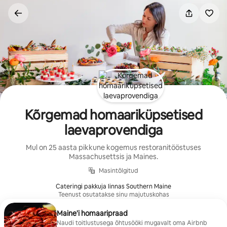
Liigu
sisu
juurde
Kõrgemad homaariküpsetised
laevaprovendiga
Mul on 25 aasta pikkune kogemus restoranitööstuses
Massachusettsis ja Maines.
Masintõlgitud
Cateringi pakkuja linnas Southern Maine
Teenust osutatakse sinu majutuskohas
Maine'i homaaripraad
Naudi toitlustusega õhtusööki mugavalt oma Airbnb