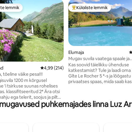
ste lemmik
Külaliste lemmik
e suur lemmik
Külaliste suur lemmik
Elumaja
K
Mugav suvila vaatega spaale ja
5, 381 hinnangut
Püreneedele
Kas soovid täielikku ühenduse
ad
Keskmine hinnang 4,99/5, 214 hinnangut
4,99 (214)
katkestamist? Tule ja laadi oma
, tõeline väike pesa!!!
Gîte Le Rocher 5 *-s ja lõõgast
isuvila 1200 m kõrgusel
privaatses spaas, mida saab ka
 'i tsirkuse suunas rohelises
aastaringselt, kust avanevad v
. klassifitseeritud 2* Ära otsi
Püreneedele, mida ümbritseb 
ahju ega telerit, soojus ja pilt
looduse rahu! See maamaja pak
mugavused puhkemajades linna Luz Ar
välispinnal. Lõõgastumine on
kõiki mugavusi, mida vajad täiel
lansi ja teiste raptorite
lõõgastumiseks tänu oma kaas
vertikaalselt. Võimalus
varustusele ja kookonisõhu atm
eteenindus või poolpansion Gite
Ümbrus on matkamise või jalgr
' Escapade'is (50 m), Yannick
talispordi, turismiobjektid Lour
aitsemeeled. See on pesa
Pau,Train d 'Artouste,Gavarnie