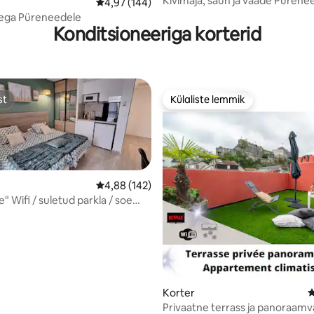
Kivimaja, saun ja vaade Pürenee
5, 221 hinnangut
Keskmine hinnang 4,97/5, 144 hinnangut
4,97 (144)
tega Püreneedele
Konditsioneeriga korterid
st
Külaliste lemmik
st
Külaliste lemmik
Keskmine hinnang 4,88/5, 142 hinnangut
4,88 (142)
" Wifi / suletud parkla / soe
Korter
K
Privaatne terrass ja panoraam