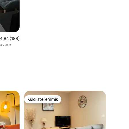
eskmine hinnang 4,84/5, 188 hinnangut
4,84 (188)
auveur
Külaliste lemmik
Külaliste lemmik