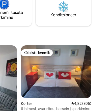
kahele inimesele, kuigi on olemas
võimalus, et diivanvoodit kasutab kolm.
riumil tasuta
Konditsioneer
rkimine
Külaliste lemmik
Külaliste lemmik
Korter
Keskmine hinnang 4,82
4,82 (306)
6 inimest, avar rõdu, bassein ja parkimine