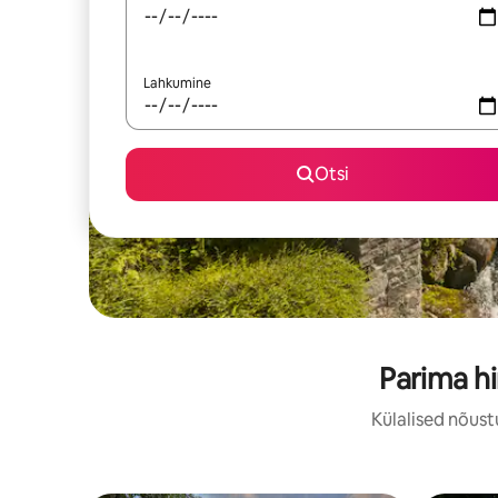
Lahkumine
Otsi
Parima h
Külalised nõust