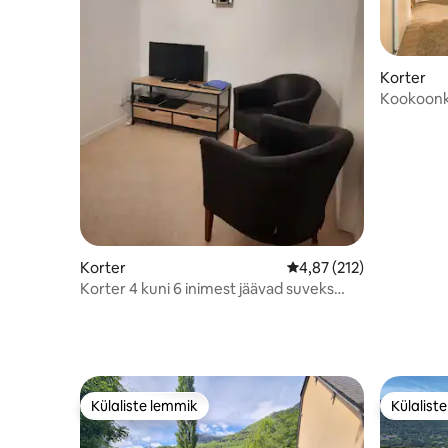
Korter
Kookoonko
Korter
Keskmine hinnang 4,87/
4,87 (212)
Korter 4 kuni 6 inimest jäävad suveks
talveks ravi
Külaliste lemmik
Külalist
Külaliste lemmik
Külalist