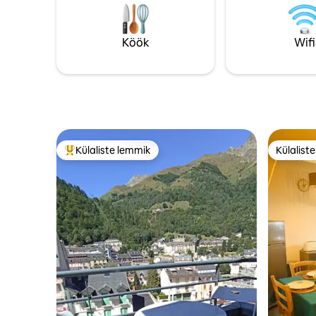
lac et Balnéa ,centre balnéo ludique avec
ainult kah
ses bains et ses soins à la carte).
lastehoiu
ei ole lub
Köök
Wifi
Külaliste lemmik
Külalist
Külaliste suur lemmik
Külalist