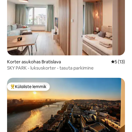
Korter asukohas Bratislava
Keskmine 
5 (13)
SKY PARK - luksuskorter - tasuta parkimine
Külaliste lemmik
Külaliste suur lemmik