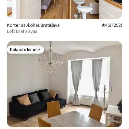
Korter asukohas Bratislava
Keskmine hin
4,9 (252)
Loft Bratislavas
Külaliste lemmik
Külaliste lemmik