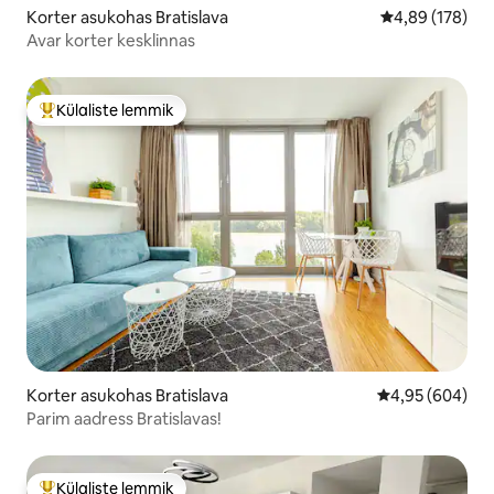
Korter asukohas Bratislava
Keskmine hinna
4,89 (178)
Avar korter kesklinnas
Külaliste lemmik
Külaliste suur lemmik
Korter asukohas Bratislava
Keskmine hinna
4,95 (604)
Parim aadress Bratislavas!
Külaliste lemmik