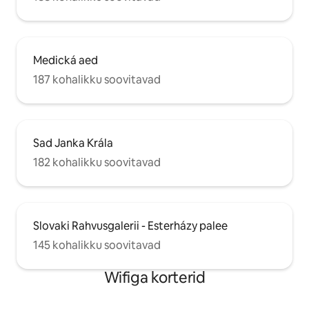
Medická aed
187 kohalikku soovitavad
Sad Janka Krála
182 kohalikku soovitavad
Slovaki Rahvusgalerii - Esterházy palee
145 kohalikku soovitavad
Wifiga korterid