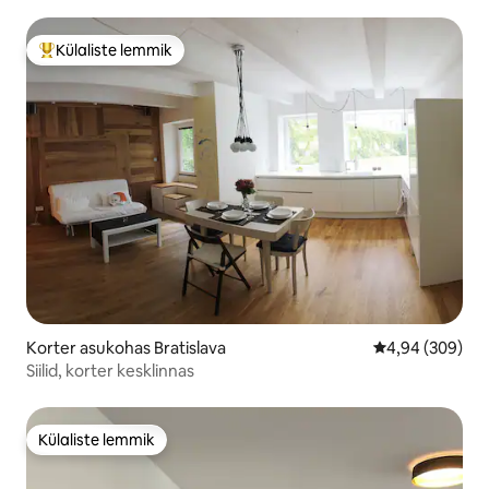
Külaliste lemmik
Külaliste suur lemmik
Korter asukohas Bratislava
Keskmine hinna
4,94 (309)
Siilid, korter kesklinnas
Külaliste lemmik
Külaliste lemmik