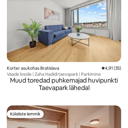
Korter asukohas Bratislava
Keskmine hin
4,91 (35)
Vaade lossile | Zaha Hadidi taevapark | Parkimine
Muud toredad puhkemajad huvipunkti
Taevapark lähedal
Külaliste lemmik
Külaliste lemmik