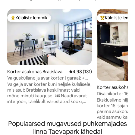
Külaliste lemmik
Külaliste lemm
Külaliste suur lemmik
Külaliste suur le
Korter asukohas Bratislava
Keskmine hinnang 4,98/5, 131 h
4,98 (131)
Valgusküllane ja avar korter | garaaž +
rõdu
Valge ja avar korter kuni neljale külalisele,
Korter asukohas S
mis asub Bratislava kesklinnast vaid
o
Disainikorter 16. s
mõne minuti kaugusel. 🌆 Naudi avarat
tasuta parkimine
Eksklusiivne hiljut
interjööri, täielikult varustatud kööki,
korter 16. sajandi 
põrandakütet ja laejahutust, kiiret WiFi-
parima asukohaga
ühendust, avarat rõdu, maa-alust
vaid sammu kaugus
garaaži ja juurdepääsu katuseterrassile,
Populaarsed mugavused puhkemajades
Kõik ajaloolised m
kust avaneb vapustav vaade. 🌉 Tänu
Saint-Martini kated
linna Taevapark lähedal
otsesele ühendusele kiirteega sobib
vanalinn jne on vä