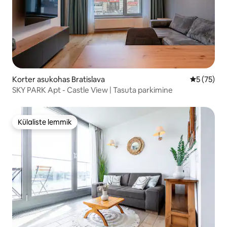
Korter asukohas Bratislava
Keskmine 
5 (75)
SKY PARK Apt - Castle View | Tasuta parkimine
Külaliste lemmik
Külaliste lemmik