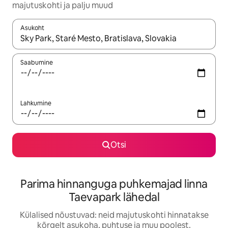
majutuskohti ja palju muud
Asukoht
Kui tulemused on kuvatud, liigu ekraanil nooleklahvidega või 
Saabumine
Lahkumine
Otsi
Parima hinnanguga puhkemajad linna
Taevapark lähedal
Külalised nõustuvad: neid majutuskohti hinnatakse
kõrgelt asukoha, puhtuse ja muu poolest.