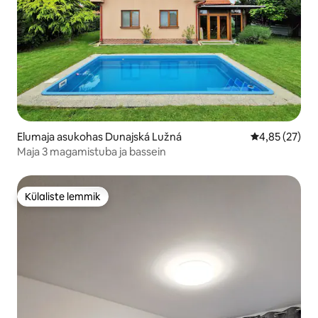
Elumaja asukohas Dunajská Lužná
Keskmine hin
4,85 (27)
Maja 3 magamistuba ja bassein
Külaliste lemmik
Külaliste lemmik