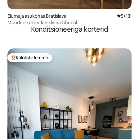
Elumaja asukohas Bratislava
Keskmine 
5 (13)
Moodne korter kesklinna lähedal
Konditsioneeriga korterid
Külaliste lemmik
Külaliste suur lemmik