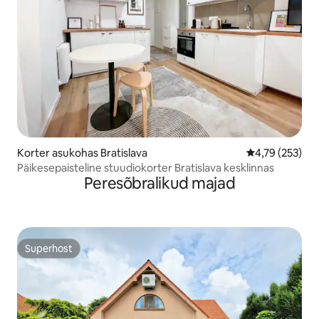
Korter asukohas Bratislava
Keskmine hinn
4,79 (253)
Päikesepaisteline stuudiokorter Bratislava kesklinnas
Peresõbralikud majad
Superhost
Superhost