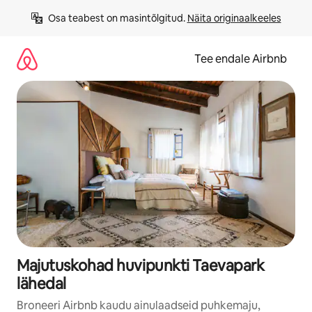
Liigu
Osa teabest on masintõlgitud. 
Näita originaalkeeles
sisu
juurde
Tee endale Airbnb
Majutuskohad huvipunkti Taevapark
lähedal
Broneeri Airbnb kaudu ainulaadseid puhkemaju,