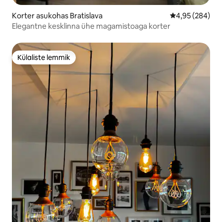
Korter asukohas Bratislava
Keskmine hinna
4,95 (284)
Elegantne kesklinna ühe magamistoaga korter
Külaliste lemmik
Külaliste lemmik