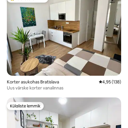
Külaliste suur lemmik
Korter asukohas Bratislava
Keskmine hinn
4,95 (138)
Uus värske korter vanalinnas
Külaliste lemmik
Külaliste lemmik