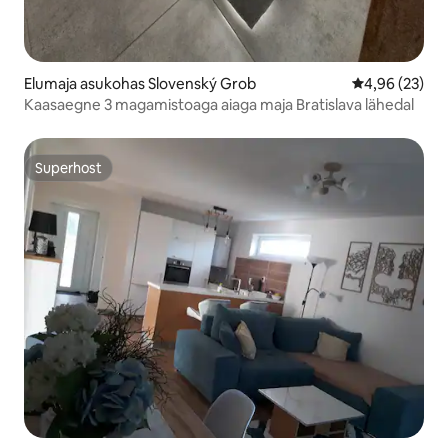
Elumaja asukohas Slovenský Grob
Keskmine hinn
4,96 (23)
Kaasaegne 3 magamistoaga aiaga maja Bratislava lähedal
Superhost
Superhost