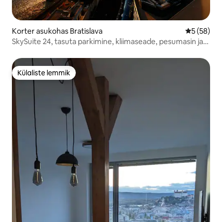
Korter asukohas Bratislava
Keskmine h
5 (58)
SkySuite 24, tasuta parkimine, kliimaseade, pesumasin ja
kuivati, WIFI
Külaliste lemmik
Külaliste lemmik