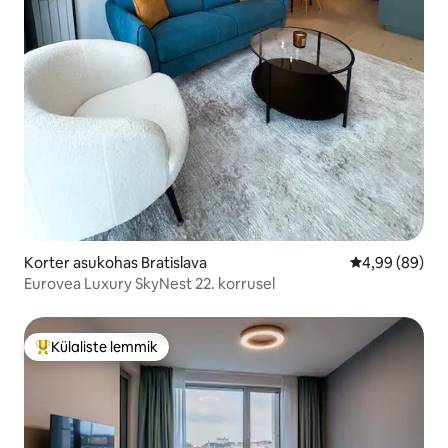
Korter asukohas Bratislava
Keskmine hinn
4,99 (89)
Eurovea Luxury SkyNest 22. korrusel
Külaliste lemmik
Külaliste suur lemmik