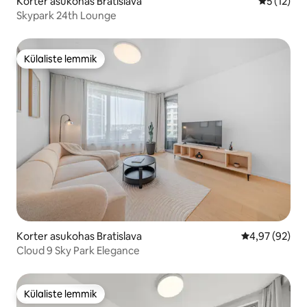
Korter asukohas Bratislava
Keskmine 
5 (12)
Skypark 24th Lounge
Külaliste lemmik
Külaliste lemmik
Korter asukohas Bratislava
Keskmine hinn
4,97 (92)
Cloud 9 Sky Park Elegance
Külaliste lemmik
Külaliste lemmik