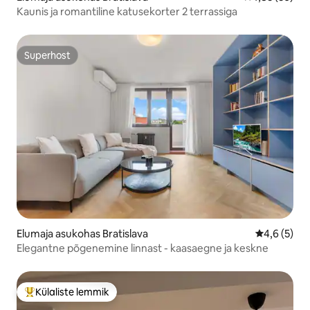
Kaunis ja romantiline katusekorter 2 terrassiga
Superhost
Superhost
Elumaja asukohas Bratislava
Keskmine h
4,6 (5)
Elegantne põgenemine linnast - kaasaegne ja keskne
Külaliste lemmik
Külaliste suur lemmik