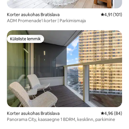
Korter asukohas Bratislava
Keskmine hinn
4,91 (101)
ADM Promenade'i korter | Parkimismaja
Külaliste lemmik
Külaliste lemmik
Korter asukohas Bratislava
Keskmine hinn
4,96 (84)
Panorama City, kaasaegne 1 BDRM, kesklinn, parkimine