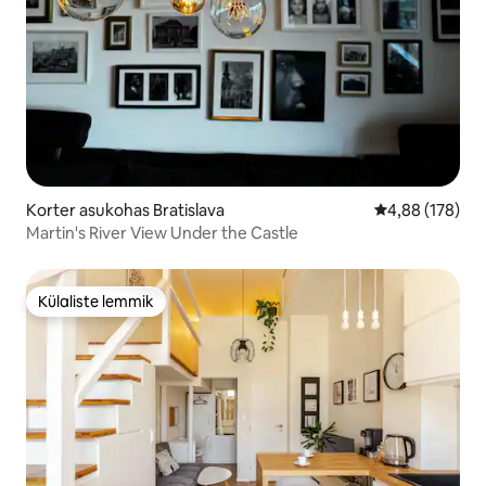
Korter asukohas Bratislava
Keskmine hinn
4,88 (178)
Martin's River View Under the Castle
Külaliste lemmik
Külaliste lemmik