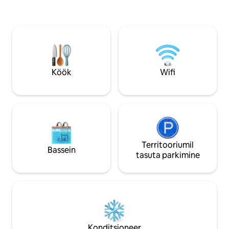
ideaalselt romantilisteks väljasõitudeks,
jalutuskäigu kaugu
pikemaks mugavaks peatumiseks ja
uksest 30 sammu k
ärireisideks. 💼❤️ Kergesti kõnditavas
22.00, nädalavahetu
kesklinnas on palju poode, restorane ja
Kogu sisekujundus
lõõgastusvõimalusi. 🤩👌
ajaloolistest elem
mööbliga, kaunistu
esile hoone rikkali
Köök
Wifi
Territooriumil
Bassein
tasuta parkimine
Konditsioneer