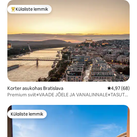
Külaliste lemmik
Külaliste suur lemmik
Korter asukohas Bratislava
Keskmine hinn
4,97 (68)
Premium sviit※VAADE JÕELE JA VANALINNALE※TASUTA
parkimine
Külaliste lemmik
Külaliste lemmik