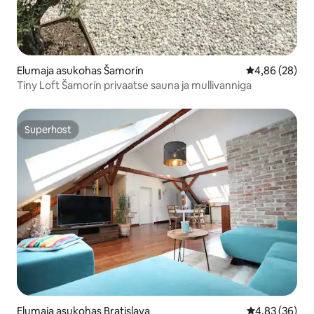
Elumaja asukohas Šamorín
Keskmine hinn
4,86 (28)
Tiny Loft Šamorín privaatse sauna ja mullivanniga
Superhost
Superhost
Elumaja asukohas Bratislava
Keskmine hinn
4,83 (36)