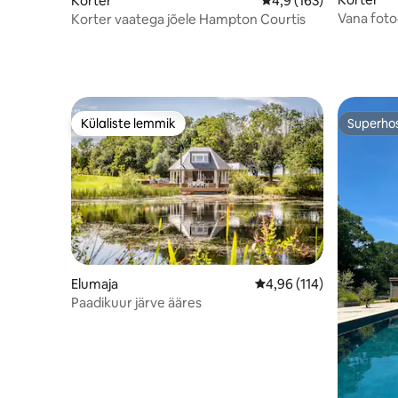
Korter
Keskmine hinnang 4,9/
4,9 (163)
Vana foto
Korter vaatega jõele Hampton Courtis
Külaliste lemmik
Superho
Külaliste lemmik
Superho
Elumaja
Keskmine hinnang 4,96/
4,96 (114)
Paadikuur järve ääres