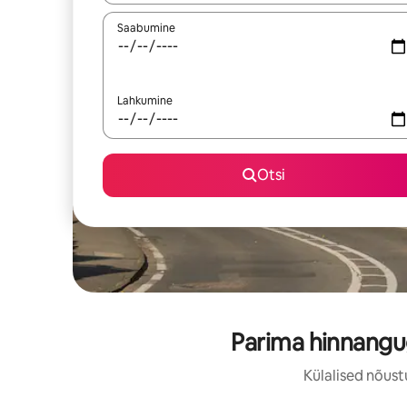
Saabumine
Lahkumine
Otsi
Parima hinnangu
Külalised nõust