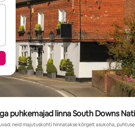
ga puhkemajad linna South Downs Natio
uvad: neid majutuskohti hinnatakse kõrgelt asukoha, puhtuse