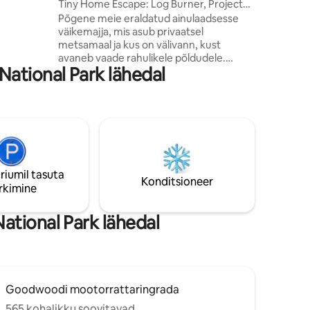
Tiny Home Escape: Log Burner, Projector
kond
& BathTub
Põgene meie eraldatud ainulaadsesse
os muruga
väikemajja, mis asub privaatsel
tohi kahe
metsamaal ja kus on välivann, kust
hele
avaneb vaade rahulikele põldudele.
ational Park lähedal
Naudi valgusküllast avatud
nast.
planeeringuga eluase, kus on palgipõleti,
projektor ja luksuslik vihmadušš.
Suurepärane asukoht jalutuskäigu
kaugusel Weyhillist ja võluvast Haslemere
'i turulinnast koos oma raudteejaamaga.
Vaid lühikese autosõidu kaugusel A3-st,
Goodwoodist, Devil's Punchbowlist ning
riumil tasuta
lugematutest jalutus- ja jalgrattateedest.
Konditsioneer
rkimine
Rahulik puhkusereis ootab!
tional Park lähedal
Goodwoodi mootorrattaringrada
565 kohalikku soovitavad