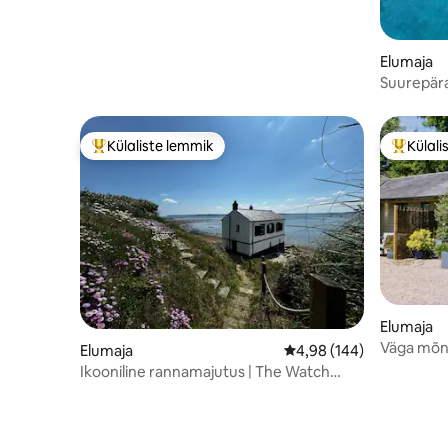
Elumaja
Suurepär
bassein, 
Külaliste lemmik
Külali
Külaliste suur lemmik
Külalist
Elumaja
Väga mõn
Elumaja
Keskmine hinnang 4,98/
4,98 (144)
puhkekodu
Ikooniline rannamajutus | The Watch
House, Lepe