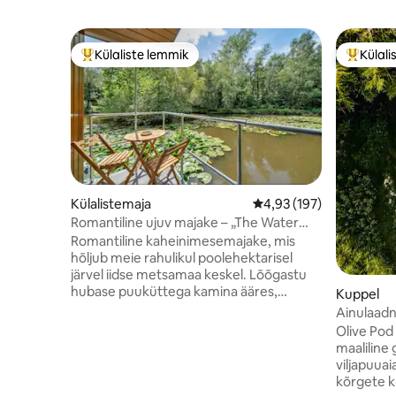
Külaliste lemmik
Külali
Külaliste suur lemmik
Külalist
Külalistemaja
Keskmine hinnang 4,93/
4,93 (197)
Romantiline ujuv majake – „The Water
Snug“
Romantiline kaheinimesemajake, mis
hõljub meie rahulikul poolehektarisel
järvel iidse metsamaa keskel. Lõõgastu
hubase puuküttega kamina ääres,
Kuppel
valmista toitu täielikult varustatud köögis
Ainulaadn
ja ärka maagilise järvevaatega igas toas.
Mullivann 
Olive Pod 
Kevadel naudi metsamaad, kus õitsevad
maaliline
sinililled ja õrnad lilled; suvi toob järve
viljapuuai
äärde pikad kuldsed õhtud ja sügis värvib
kõrgete k
puud rikkalikesse ja erksatesse