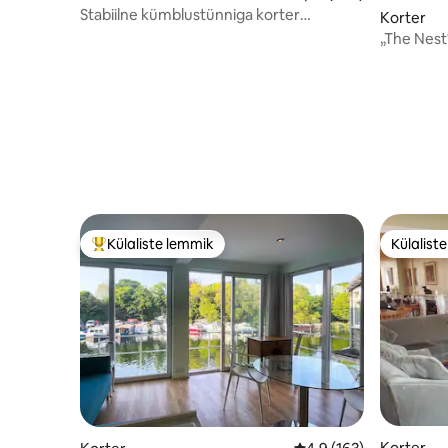
Stabiilne kümblustünniga korter
Korter
Winchesteri lähedal
„The Nest
Külaliste lemmik
Külalist
Külaliste suur lemmik
Külalist
Korter