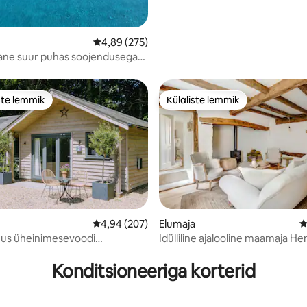
Keskmine hinnang 4,89/5, 275 hinnangut
4,89 (275)
ane suur puhas soojendusega
vaated maapiirkonnale
ste lemmik
Külaliste lemmik
e suur lemmik
Külaliste lemmik
Keskmine hinnang 4,94/5, 207 hinnangut
4,94 (207)
Elumaja
K
us üheinimesevoodi
Idülliline ajalooline maamaja He
5, 144 hinnangut
 South Downs Village 'is
Konditsioneeriga korterid