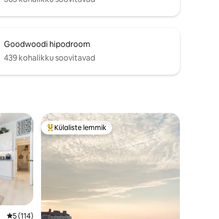
Goodwoodi hipodroom
439 kohalikku soovitavad
Külaliste lemmik
Külaliste suur lemmik
Keskmine hinnang 5/5, 114 hinnangut
5 (114)