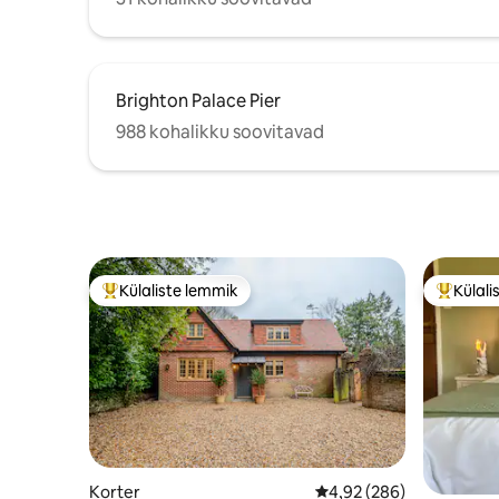
Brighton Palace Pier
988 kohalikku soovitavad
Külaliste lemmik
Külali
Külaliste suur lemmik
Külalist
Korter
Keskmine hinnang 4,92/
4,92 (286)