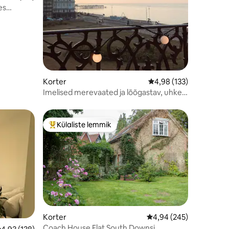
es
Korter
Keskmine hinnang 4,98
4,98 (133)
Imelised merevaated ja lõõgastav, uhke
interjöör
Külaliste lemmik
Külaliste suur lemmik
Korter
Keskmine hinnang 4,94
4,94 (245)
Coach House Flat South Downsi