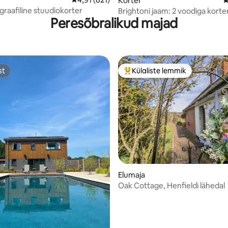
5, 163 hinnangut
Korter
K
graafiline stuudiokorter
Brightoni jaam: 2 voodiga korte
Peresõbralikud majad
Brightoni kesklinnas
st
Külaliste lemmik
st
Külaliste suur lemmik
5, 114 hinnangut
Elumaja
Oak Cottage, Henfieldi lähedal