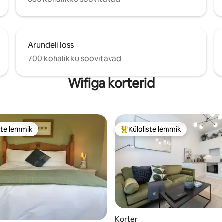
Arundeli loss
700 kohalikku soovitavad
Wifiga korterid
ste lemmik
Külaliste lemmik
e suur lemmik
Külaliste suur lemmik
5, 286 hinnangut
Korter