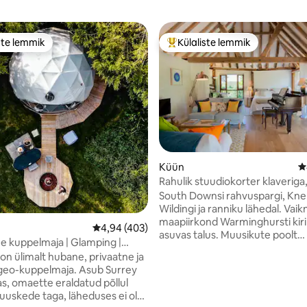
ste lemmik
Külaliste lemmik
e suur lemmik
Külaliste suur lemmik
5, 197 hinnangut
Küün
K
Rahulik stuudiokorter klaveriga
Shed
South Downsi rahvuspargi, Kn
Wildingi ja ranniku lähedal. Vaik
maapiirkond Warminghursti kiri
Keskmine hinnang 4,94/5, 403 hinnangut
4,94 (403)
asuvas talus. Muusikute poolt
e kuppelmaja | Glamping |
armastatud. Ilus, valge, õhurika
| Surrey | Täiskasvanud
on ülimalt hubane, privaatne ja
iseteeninduslik küün klaveriga,
 geo-kuppelmaja. Asub Surrey
kaheinimesevoodi või Super Kin
as, omaette eraldatud põllul
varustatud köök. Ideaalne puh
uuskede taga, läheduses ei ole
linnast, vaikne muusikapuhkus 