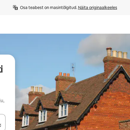
Osa teabest on masintõlgitud. 
Näita originaalkeeles
i
u,
ahvidega või puuduta või tõmba mööda ekraani.