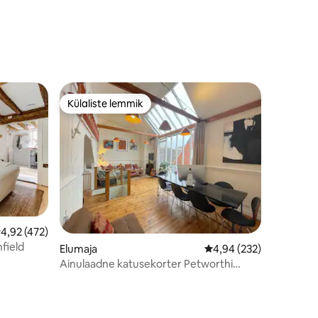
Külaliste lemmik
Külaliste lemmik
eskmine hinnang 4,92/5, 472 hinnangut
4,92 (472)
nfield
Elumaja
Keskmine hinnang 4,94
4,94 (232)
Ainulaadne katusekorter Petworthi
südames South Downsis