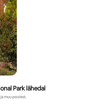
nal Park lähedal
 ja muu poolest.