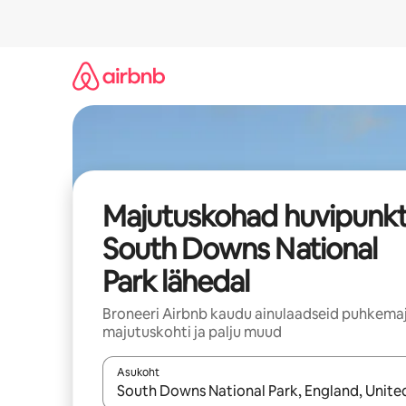
Liigu
sisu
juurde
Majutuskohad huvipunkt
South Downs National
Park lähedal
Broneeri Airbnb kaudu ainulaadseid puhkemaj
majutuskohti ja palju muud
Asukoht
Kui tulemused on kuvatud, liigu ekraanil noolekl