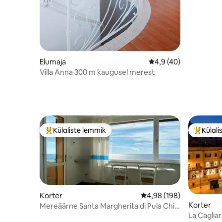
Elumaja
Keskmine hinnang 4,9
4,9 (40)
Villa Anna 300 m kaugusel merest
Külaliste lemmik
Külali
Külaliste suur lemmik
Külalist
Korter
Keskmine hinnang 4,98/
4,98 (198)
Korter
Mereäärne Santa Margherita di Pula Chia
Sardiinia
La Cagliar