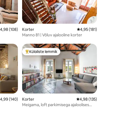
eskmine hinnang 4,98/5, 108 hinnangut
4,98 (108)
Korter
Keskmine hinnang 4,95
4,95 (181)
Manno 81 | Võluv ajalooline korter
Külaliste lemmik
Külaliste suur lemmik
eskmine hinnang 4,99/5, 140 hinnangut
4,99 (140)
Korter
Keskmine hinnang 4,98
4,98 (135)
Meigama, loft parkimisega ajaloolises
keskuses