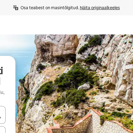
Osa teabest on masintõlgitud. 
Näita originaalkeeles
i
u,
ahvidega või puuduta või tõmba mööda ekraani.