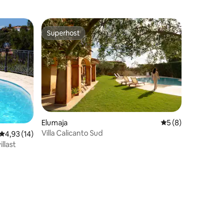
Superhost
Superhost
Elumaja
Keskmine hinnang
5 (8)
Villa Calicanto Sud
Keskmine hinnang 4,93/5, 14 hinnangut
4,93 (14)
llast