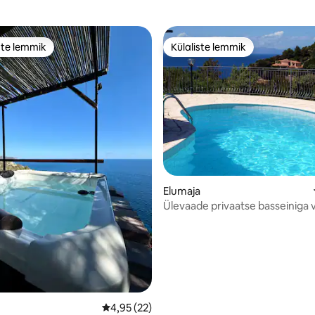
ste lemmik
Külaliste lemmik
e suur lemmik
Külaliste lemmik
/5, 42 hinnangut
Elumaja
Ülevaade privaatse basseiniga vi
Keskmine hinnang 4,95/5, 22 hinnangut
4,95 (22)