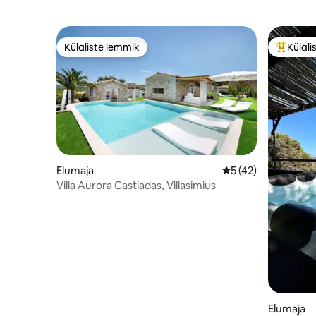
Külaliste lemmik
Külali
Külaliste lemmik
Külalist
Elumaja
Keskmine hinnang 5
5 (42)
Villa Aurora Castiadas, Villasimius
Elumaja