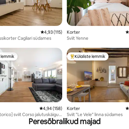
5, 123 hinnangut
Keskmine hinnang 4,93/5, 115 hinnangut
4,93 (115)
Korter
K
ssikorter Cagliari südames
Sviit Yenne
e lemmik
Külaliste lemmik
e lemmik
Külaliste suur lemmik
/5, 121 hinnangut
Keskmine hinnang 4,94/5, 158 hinnangut
4,94 (158)
Korter
K
orico] sviit Corso jalutuskäigu
Sviit "Le Vele" linna südames
Peresõbralikud majad