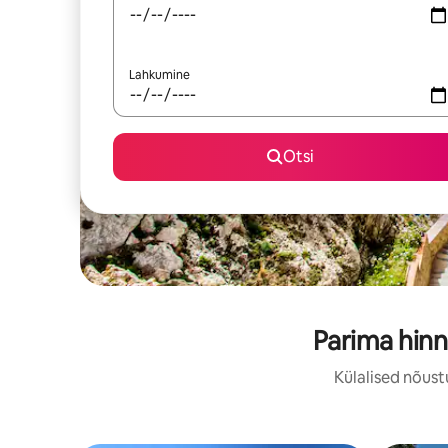
Lahkumine
Otsi
Parima hinn
Külalised nõust