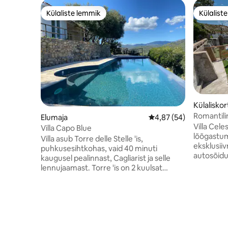
Külaliste lemmik
Külalist
Külaliste lemmik
Külalist
Külaliskor
Romantilin
Elumaja
Keskmine hinnang 4,87
4,87 (54)
Villa Cele
Villa Capo Blue
lõõgastum
Villa asub Torre delle Stelle 'is,
eksklusiiv
puhkusesihtkohas, vaid 40 minuti
autosõidu
kaugusel pealinnast, Cagliarist ja selle
väga priv
lennujaamast. Torre 'is on 2 kuulsat
otse Cala 
randa, millest üks, Genn' e Mari, 500 m
Mägedest
kaugusel villast, pehme liiva ja madalate
vaated ja
kristallveedega, lastele ohutu.
sobivad i
Türkiissinised selged veed pakuvad
mägiratta
suurepäraseid snorgeldamis- ja
suurepära
sukeldumisvõimalusi. 5-minutilise