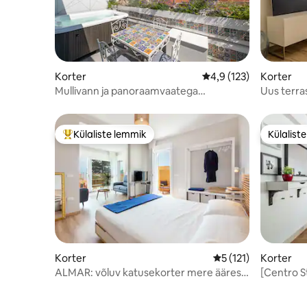
Korter
Keskmine hinnang 4,9/
4,9 (123)
Korter
Mullivann ja panoraamvaatega
Uus terra
katuseterrass, Cagliari
Külaliste lemmik
Külalist
Külaliste suur lemmik
Külalist
Korter
Keskmine hinnang 5
5 (121)
Korter
ALMAR: võluv katusekorter mere ääres
[Centro St
CAGLIARI
kaugusel