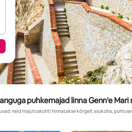
anguga puhkemajad linna Genn'e Mari 
uvad: neid majutuskohti hinnatakse kõrgelt asukoha, puhtuse