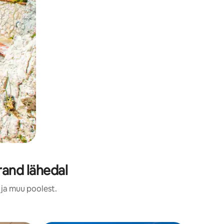
rand lähedal
 ja muu poolest.