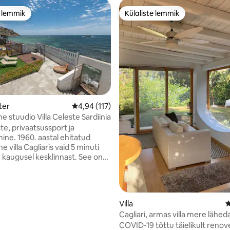
e lemmik
Külaliste lemmik
e lemmik
Külaliste lemmik
ter
Keskmine hinnang 4,94/5, 117 hinnangut
4,94 (117)
e stuudio Villa Celeste Sardiinia
/5, 54 hinnangut
ste, privaatsussport ja
ine. 1960. aastal ehitatud
ne villa Cagliaris vaid 5 minuti
 kaugusel kesklinnast. See on
aatne, mere ääres, kust pääseb
Bernati randa, mis läbib kalju.
 avanevad hingematvad
 iidsed mälestusmärgid, mis
Villa
K
deaalselt matkamiseks või
Cagliari, armas villa mere läheda
sõiduks. Maja lähedal on 3
COVID-19 tõttu täielikult renov
st restorani. Soovitatav on