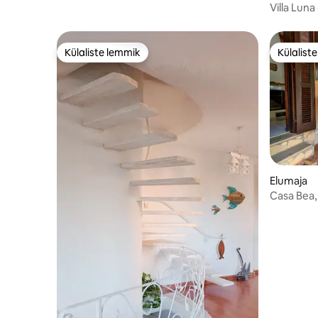
Villa Luna
mere äär
Külaliste lemmik
Külalist
Külaliste lemmik
Külalist
Elumaja
Casa Bea,
aed ja grill