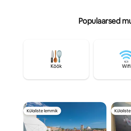
auto, maa
jalutuskäigu kaugusel villast on ka 4
mõnes koh
restorani, 2 toidupoodi, kalakaupmees, 3
tasuta.
kohvikut, 3 tenniseväljakut, korv ja
Populaarsed mu
jalgpalliväljak.
Köök
Wifi
Külaliste lemmik
Külalist
Külaliste lemmik
Külalist