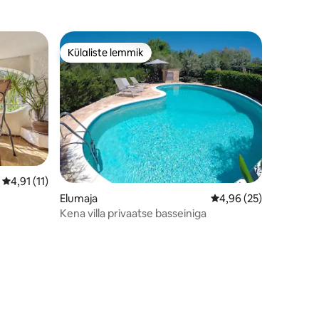
Külaliste lemmik
Külaliste lemmik
Keskmine hinnang 4,91/5, 11 hinnangut
4,91 (11)
Elumaja
Keskmine hinnang 4,9
4,96 (25)
Kena villa privaatse basseiniga