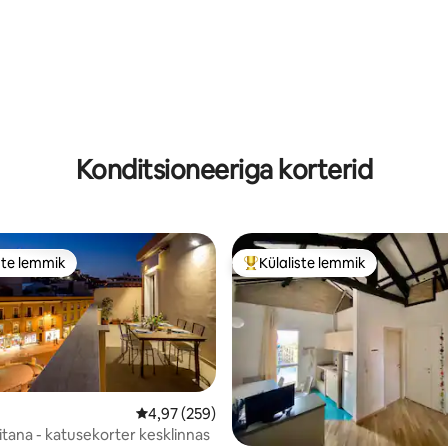
/5, 40 hinnangut
Konditsioneeriga korterid
ste lemmik
Külaliste lemmik
e suur lemmik
Külaliste suur lemmik
5, 198 hinnangut
Keskmine hinnang 4,97/5, 259 hinnangut
4,97 (259)
itana - katusekorter kesklinnas