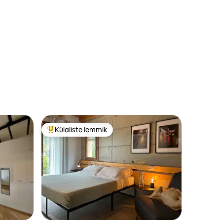
Külaliste lemmik
Külaliste suur lemmik