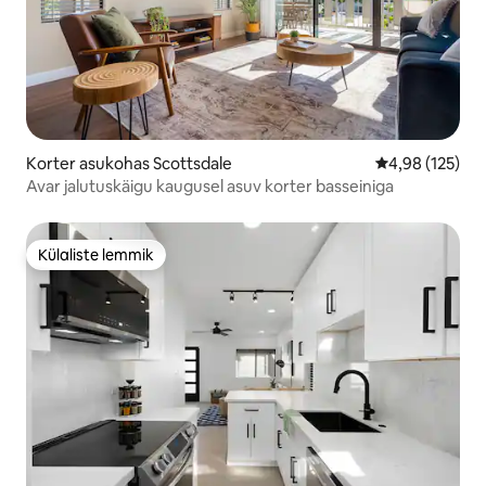
Korter asukohas Scottsdale
Keskmine hinn
4,98 (125)
Avar jalutuskäigu kaugusel asuv korter basseiniga
Külaliste lemmik
Külaliste lemmik