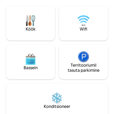
spaas 🚗 Lihtne j
Mängutuba Magamistoad ja
suurele kiirteele 
magamiskohad: Peamagamistuba: eriti
ainulaadne sisekujundus Pu
lai kaheinimesevoodi ja privaatne
sarnane majutusko
vannituba, kus on dušinurk.
(Glendale'i postkas
2. magamistuba: mugav lai
golfireisideks ja 
kaheinimesevoodi. Magamistuba 3:
Köök
Wifi
mugav laia kaheinimesevoodi.
4. magamistuba: narivoodi (alumine
voodi on lai kaheinimesevoodi, ülemine
on üheinimesevoodi), p
Territooriumil
Bassein
tasuta parkimine
Konditsioneer