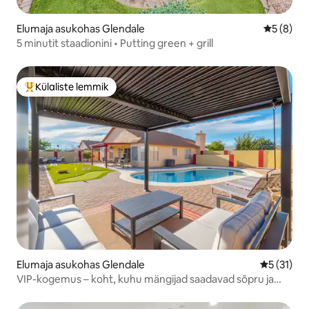
Elumaja asukohas Glendale
Keskmine
5 (8)
5 minutit staadionini • Putting green + grill
Külaliste lemmik
Külaliste suur lemmik
Elumaja asukohas Glendale
Keskmine 
5 (31)
VIP-kogemus – koht, kuhu mängijad saadavad sõpru ja
pereliikmeid!