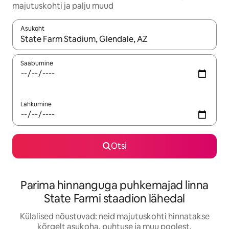
majutuskohti ja palju muud
Asukoht
Kui tulemused on kuvatud, liigu ekraanil nooleklahvidega või 
Saabumine
Lahkumine
Otsi
Parima hinnanguga puhkemajad linna
State Farmi staadion lähedal
Külalised nõustuvad: neid majutuskohti hinnatakse
kõrgelt asukoha, puhtuse ja muu poolest.