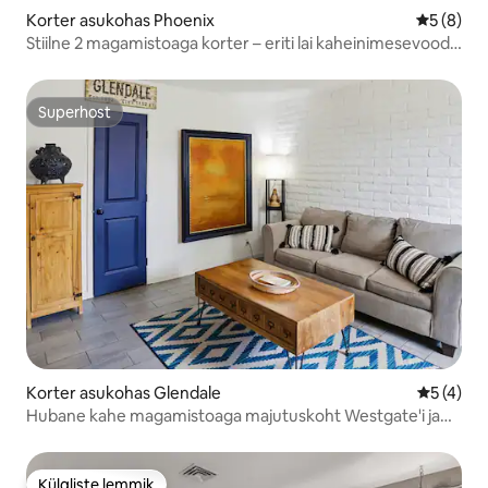
Korter asukohas Phoenix
Keskmine
5 (8)
Stiilne 2 magamistoaga korter – eriti lai kaheinimesevoodi
– jalutuskäigu kaugusel DT Phoenixist!
Superhost
Superhost
Korter asukohas Glendale
Keskmine
5 (4)
Hubane kahe magamistoaga majutuskoht Westgate'i ja
staadioni lähedal, lemmikloomad, töökoht
Külaliste lemmik