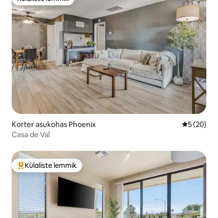
Külaliste lemmik
Korter asukohas Phoenix
Keskmine h
5 (20)
Casa de Val
Külaliste lemmik
Külaliste suur lemmik