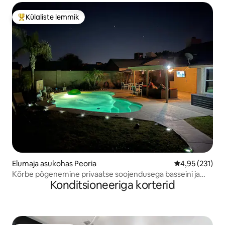
Külaliste lemmik
Külaliste suur lemmik
Elumaja asukohas Peoria
Keskmine hinn
4,95 (231)
Kõrbe põgenemine privaatse soojendusega basseini ja
Konditsioneeriga korterid
tagahooviga