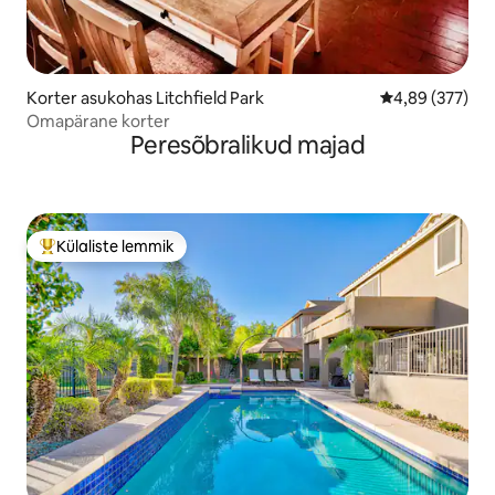
Korter asukohas Litchfield Park
Keskmine hinna
4,89 (377)
Omapärane korter
Peresõbralikud majad
Külaliste lemmik
Külaliste suur lemmik