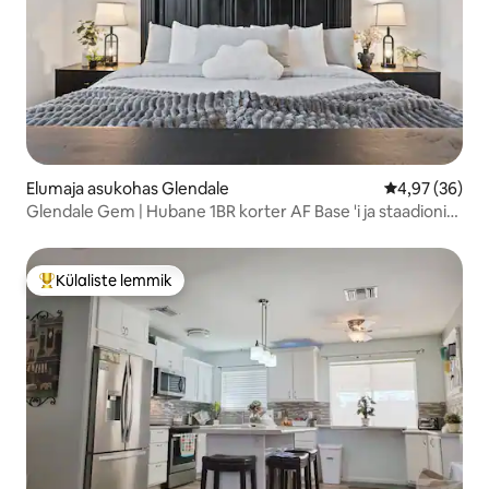
Elumaja asukohas Glendale
Keskmine hinn
4,97 (36)
Glendale Gem | Hubane 1BR korter AF Base 'i ja staadioni
lähedal
Külaliste lemmik
Külaliste suur lemmik