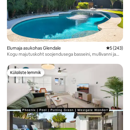
Elumaja asukohas Glendale
Keskmine hi
5 (243)
Kogu majutuskoht soojendusega basseini, mullivanni ja
saunaga
Külaliste lemmik
Külaliste lemmik