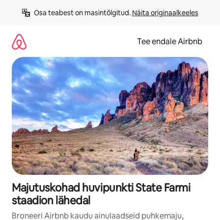
Liigu
Osa teabest on masintõlgitud. 
Näita originaalkeeles
sisu
juurde
Tee endale Airbnb
Majutuskohad huvipunkti State Farmi
staadion lähedal
Broneeri Airbnb kaudu ainulaadseid puhkemaju,