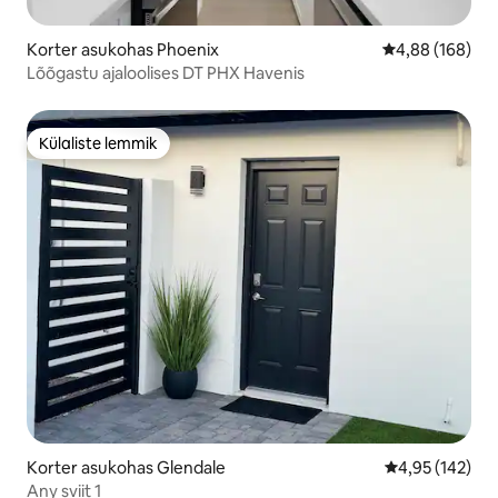
Korter asukohas Phoenix
Keskmine hinna
4,88 (168)
Lõõgastu ajaloolises DT PHX Havenis
Külaliste lemmik
Külaliste lemmik
Korter asukohas Glendale
Keskmine hinn
4,95 (142)
Any sviit 1