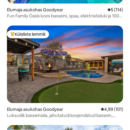
Elumaja asukohas Goodyear
Keskmine h
5 (114)
Fun Family Oasis koos basseini, spaa, elektrisõiduki ja 100+
5 tärni
Külaliste lemmik
Külaliste suur lemmik
Elumaja asukohas Goodyear
Keskmine hinn
4,99 (101)
Luksuslik basseiniala, jahutatud/soojendatud bassein,
5 minutit staadionini