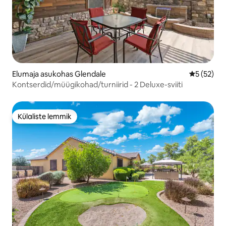
Elumaja asukohas Glendale
Keskmine 
5 (52)
Kontserdid/müügikohad/turniirid - 2 Deluxe-sviiti
Külaliste lemmik
Külaliste lemmik