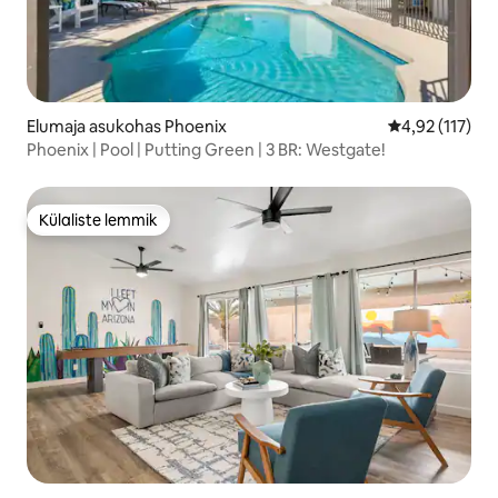
Elumaja asukohas Phoenix
Keskmine hinn
4,92 (117)
Phoenix | Pool | Putting Green | 3 BR: Westgate!
Külaliste lemmik
Külaliste lemmik