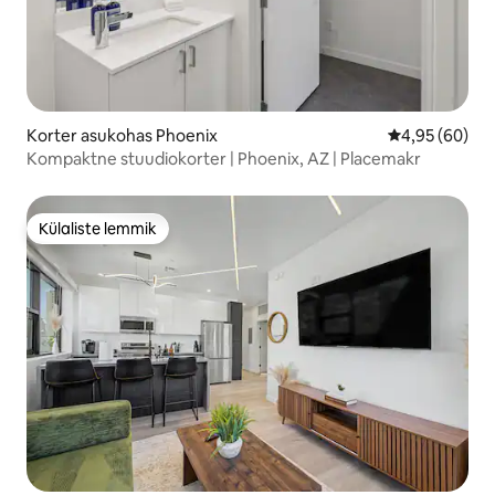
Korter asukohas Phoenix
Keskmine hinn
4,95 (60)
Kompaktne stuudiokorter | Phoenix, AZ | Placemakr
Külaliste lemmik
Külaliste lemmik