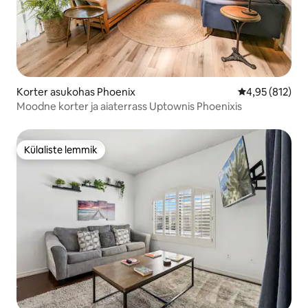
Korter asukohas Phoenix
Keskmine hinn
4,95 (812)
Moodne korter ja aiaterrass Uptownis Phoenixis
Külaliste lemmik
Külaliste lemmik