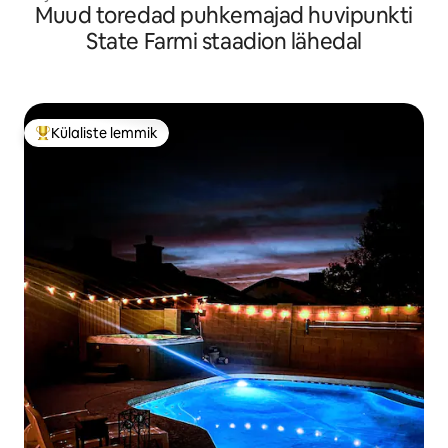
Muud toredad puhkemajad huvipunkti
State Farmi staadion lähedal
Külaliste lemmik
Külaliste suur lemmik