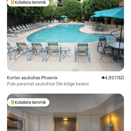
Külaliste lemmik
Külaliste suur lemmik
Korter asukohas Phoenix
Keskmine hinn
4,93 (132)
Pole paremat asukohta! Ole kõige keskel
Külaliste lemmik
Külaliste suur lemmik