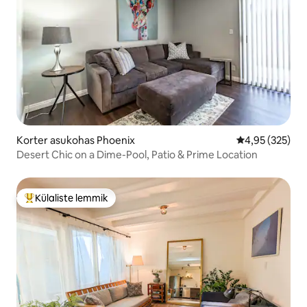
Korter asukohas Phoenix
Keskmine hinn
4,95 (325)
Desert Chic on a Dime-Pool, Patio & Prime Location
Külaliste lemmik
Külaliste suur lemmik