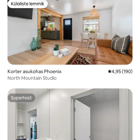
Külaliste lemmik
Külaliste lemmik
Korter asukohas Phoenix
Keskmine hinn
4,95 (190)
North Mountain Studio
Superhost
Superhost