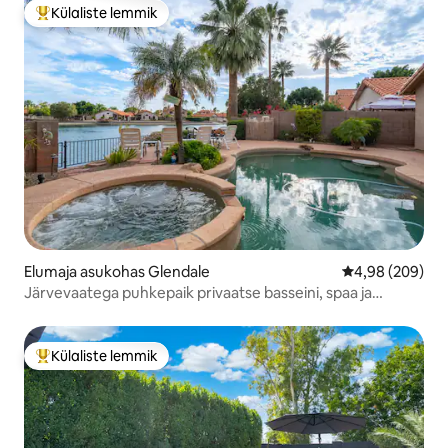
Külaliste lemmik
Külaliste suur lemmik
Elumaja asukohas Glendale
Keskmine hinna
4,98 (209)
Järvevaatega puhkepaik privaatse basseini, spaa ja
mängutoaga
Külaliste lemmik
Külaliste suur lemmik