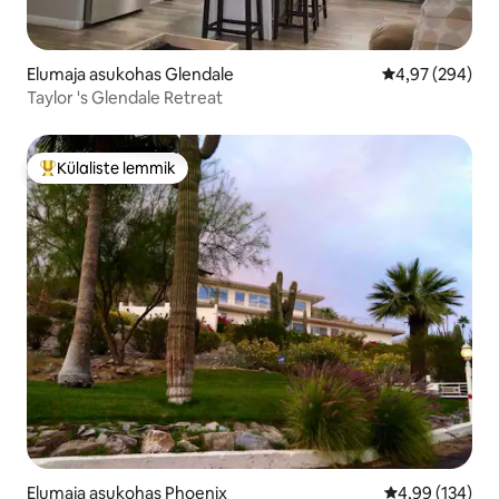
Elumaja asukohas Glendale
Keskmine hinna
4,97 (294)
Taylor 's Glendale Retreat
Külaliste lemmik
Külaliste suur lemmik
Elumaja asukohas Phoenix
Keskmine hinna
4,99 (134)