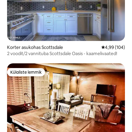
Korter asukohas Scottsdale
Keskmine hinna
4,99 (104)
2 voodit/2 vannituba Scottsdale Oasis - kaamelivaated!
Külaliste lemmik
Külaliste lemmik