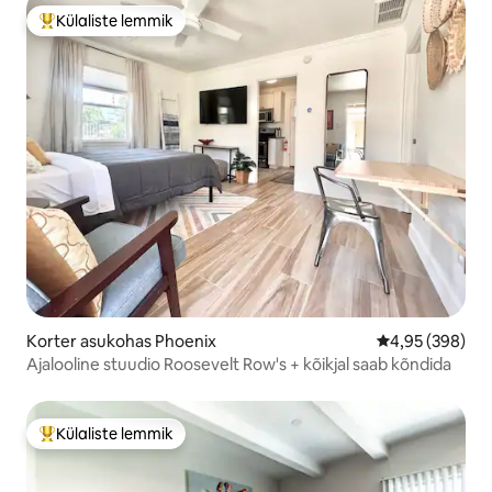
Külaliste lemmik
Külaliste suur lemmik
Korter asukohas Phoenix
Keskmine hinna
4,95 (398)
Ajalooline stuudio Roosevelt Row's + kõikjal saab kõndida
Külaliste lemmik
Külaliste suur lemmik