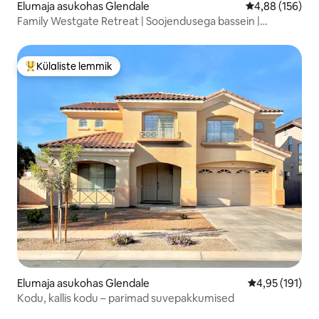
Elumaja asukohas Glendale
Keskmine hinn
4,88 (156)
Family Westgate Retreat | Soojendusega bassein |
mängud
Külaliste lemmik
Külaliste suur lemmik
Elumaja asukohas Glendale
Keskmine hinn
4,95 (191)
Kodu, kallis kodu – parimad suvepakkumised