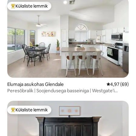
Külaliste lemmik
Külaliste suur lemmik
Elumaja asukohas Glendale
Keskmine hinn
4,97 (69)
Peresõbralik | Soojendusega basseiniga | Westgate'i
lähedal
Külaliste lemmik
Külaliste suur lemmik