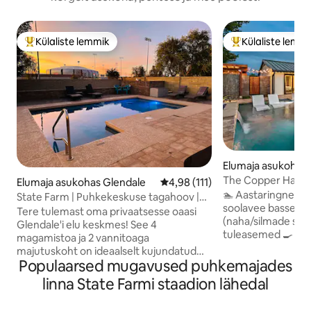
Külaliste lemmik
Külaliste lemm
Külaliste suur lemmik
Külaliste suur le
Elumaja asukohas 
The Copper Haven:
Elumaja asukohas Glendale
Keskmine hinnang 4,98/5, 111 
4,98 (111)
soojendusega sool
🏊 Aastaringne lõ
State Farm | Puhkekeskuse tagahoov |
soolavee basseinis
Bassein, mullivann | Väliruum
Tere tulemast oma privaatsesse oaasi
(naha/silmade sõb
Glendale'i elu keskmes! See 4
tuleasemed 🍳 Täie
magamistoa ja 2 vannitoaga
+ väline propaanig
majutuskoht on ideaalselt kujundatud
piljardilaua, lauaja
Populaarsed mugavused puhkemajades
lõõgastumiseks ja meelelahutuseks.
suure ekraaniga te
Jalutuskäigu kaugusel State Farmi
linna State Farmi staadion lähedal
söögiks ja baar Ar
staadion | Kuumaveega bassein,
📺 Väli-TV mängud
mullivann ja väliköök tagahoovis |