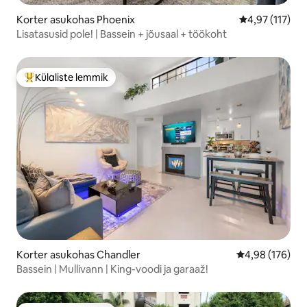
Korter asukohas Phoenix
Keskmine hinn
4,97 (117)
Lisatasusid pole! | Bassein + jõusaal + töökoht
Külaliste lemmik
Külaliste suur lemmik
Korter asukohas Chandler
Keskmine hinn
4,98 (176)
Bassein | Mullivann | King-voodi ja garaaž!