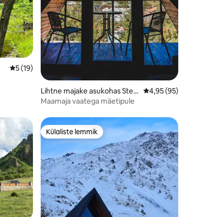
Keskmine hinnang 5/5, 19 hinnangut
5 (19)
Lihtne majake asukohas Step
Keskmine hinnang 4,9
4,95 (95)
antsminda
Maamaja vaatega mäetipule
Külaliste lemmik
Külaliste lemmik