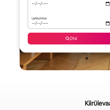
Lahkumine
Otsi
Kiirülev