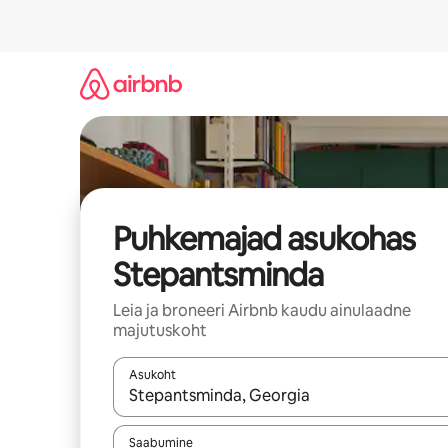
Liigu
sisu
juurde
Puhkemajad asukohas
Stepantsminda
Leia ja broneeri Airbnb kaudu ainulaadne
majutuskoht
Asukoht
Kui tulemused on kuvatud, liigu ekraanil noolekl
Saabumine