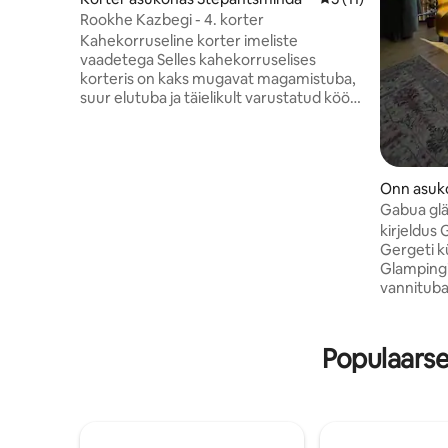
Rookhe Kazbegi - 4. korter
Kahekorruseline korter imeliste
vaadetega Selles kahekorruselises
korteris on kaks mugavat magamistuba,
suur elutuba ja täielikult varustatud köök.
Igas magamistoas on mullivann.
Peavannituba asub esimesel korrusel ja
jagatud tualett teisel korrusel. Naudi kõiki
põhimugavusi, sealhulgas elektrikaminat
Onn asuk
ning hubast ja külalislahket õhkkonda.
a
Gabua gl
Korterist avanevad hingematvad vaated
kirjeldus Gabua Wooden Glamping asub
Gergeti Trinity kirikule, Kazbeki mäele,
Gergeti kü
rahulikule tänavale ja ümbritsevatele
Glampingi
mägedele.
vannituba
välimööbel
muud mui
Stepants
Populaars
majutusko
glämping
Trinity ki
lennujaam
rahvusvah