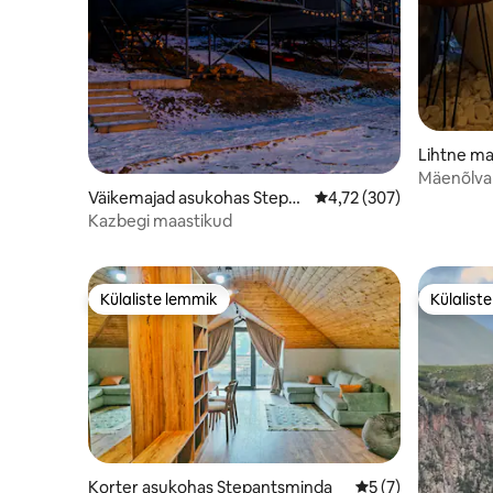
Lihtne ma
minda
Mäenõlval
Väikemajad asukohas Stepa
Keskmine hinnang 4,72/
4,72 (307)
Kazbegis
ntsminda
Kazbegi maastikud
Külaliste lemmik
Külalist
Külaliste lemmik
Külalist
Korter asukohas Stepantsminda
Keskmine hinnang 
5 (7)