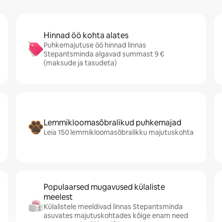
Hinnad öö kohta alates
Puhkemajutuse öö hinnad linnas
Stepantsminda algavad summast 9 €
(maksude ja tasudeta)
Lemmikloomasõbralikud puhkemajad
Leia 150 lemmikloomasõbralikku majutuskohta
Populaarsed mugavused külaliste
meelest
Külalistele meeldivad linnas Stepantsminda
asuvates majutuskohtades kõige enam need