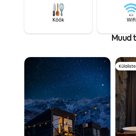
Vladikavk
Köök
Wifi
Muud t
Külalist
Külalist