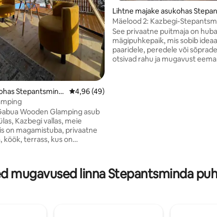
Lihtne majake asukohas Stepan
sminda
Mäelood 2: Kazbegi-Stepantsm
See privaatne puitmaja on hub
mägipuhkepaik, mis sobib ideaa
paaridele, peredele või sõprade
otsivad rahu ja mugavust eemal
kaosest. Loodusega ümbritset
majutuskoht pakub rahulikku ja
lõõgastavat atmosfääri romantil
ohas Stepantsmind
Keskmine hinnang 4,96/5, 49 hinnangut
4,96 (49)
õnnelikeks hetkedeks. Mõnus r
ämping
maitsva toiduga asub otse maja
lähedal on kuulus hotell Rooms 
las, Kazbegi vallas, meie
jalutuskäigu kaugusel on toid
s on magamistuba, privaatne
kõik, mida vajad mugavaks ja n
, köök, terrass, kus on
peatumiseks.❤️
, välibassein, tasuta wifi ja palju
nasjutulistes mägedes.
minda keskus on meie
ed mugavused linna Stepantsminda pu
hast 1,6 km kaugusel. Meie
ust on matkarada Sameba
rikuni. Seal on kaks lähimat
a, esimene on Tbilisi
eline lennujaam ja teine