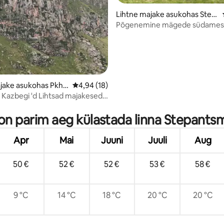
Lihtne majake asukohas Step
antsminda
Põgenemine mägede südames
jake asukohas Pkhe
Keskmine hinnang 4,94/5, 18 hinnangut
4,94 (18)
 'd Lihtsad majakesed
l on parim aeg külastada linna Stepants
Apr
Mai
Juuni
Juuli
Aug
50 €
52 €
52 €
53 €
58 €
9 °C
14 °C
18 °C
20 °C
20 °C