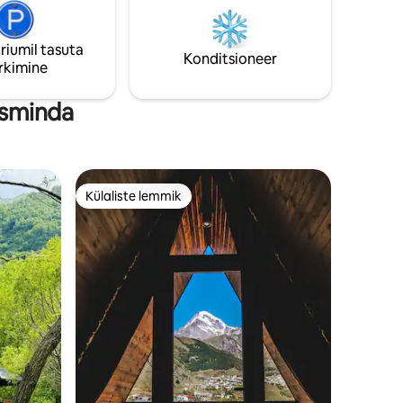
või väikestele peredele lõõgastumiseks ja
püsivate mälestuste loomiseks ✨ Ärka
tipuvaatega, uinu tähtede all 🌄
riumil tasuta
Konditsioneer
rkimine
tsminda
Külaliste lemmik
Külaliste lemmik