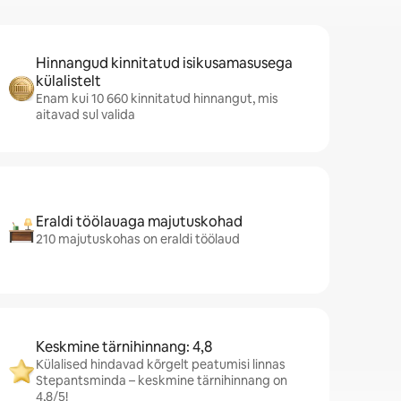
Hinnangud kinnitatud isikusamasusega
külalistelt
Enam kui 10 660 kinnitatud hinnangut, mis
aitavad sul valida
Eraldi töölauaga majutuskohad
210 majutuskohas on eraldi töölaud
Keskmine tärnihinnang: 4,8
Külalised hindavad kõrgelt peatumisi linnas
Stepantsminda – keskmine tärnihinnang on
4,8/5!