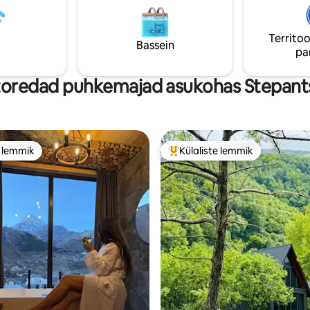
azi rahvusvaheline lennujaam.
Territoo
Bassein
pa
oredad puhkemajad asukohas Stepan
e lemmik
Külaliste lemmik
e lemmik
Külaliste suur lemmik