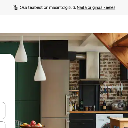
Osa teabest on masintõlgitud. 
Näita originaalkeeles
ahvidega või puuduta või tõmba mööda ekraani.