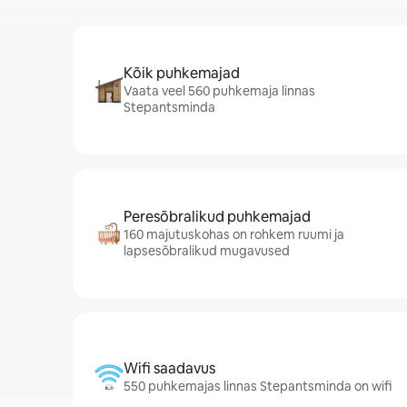
Kõik puhkemajad
Vaata veel 560 puhkemaja linnas
Stepantsminda
Peresõbralikud puhkemajad
160 majutuskohas on rohkem ruumi ja
lapsesõbralikud mugavused
Wifi saadavus
550 puhkemajas linnas Stepantsminda on wifi