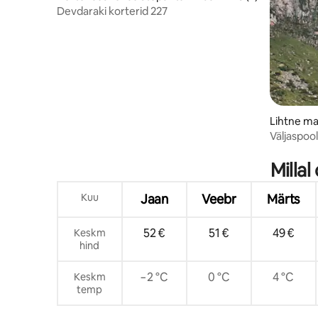
Devdaraki korterid 227
Lihtne ma
lshe
Väljaspool Kazbegi
1️！
Milla
Kuu
Jaan
Veebr
Märts
52 €
51 €
49 €
Keskm
hind
−2 °C
0 °C
4 °C
Keskm
temp