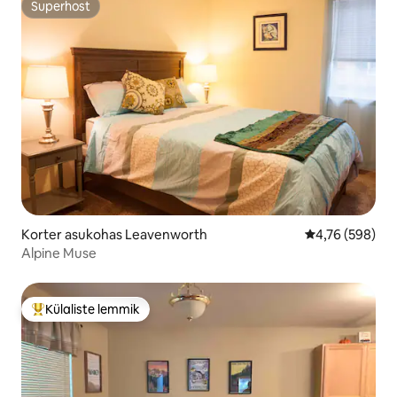
Superhost
Superhost
Korter asukohas Leavenworth
Keskmine hinna
4,76 (598)
Alpine Muse
Külaliste lemmik
Külaliste suur lemmik