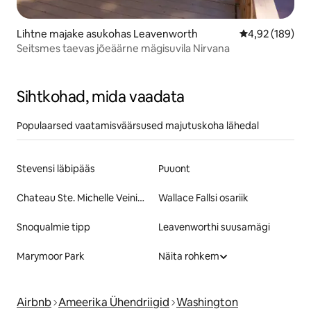
Lihtne majake asukohas Leavenworth
Keskmine hinn
4,92 (189)
Seitsmes taevas jõeäärne mägisuvila Nirvana
Sihtkohad, mida vaadata
Populaarsed vaatamisväärsused majutuskoha lähedal
Stevensi läbipääs
Puuont
Chateau Ste. Michelle Veinimaja
Wallace Fallsi osariik
Snoqualmie tipp
Leavenworthi suusamägi
Marymoor Park
Näita rohkem
Airbnb
Ameerika Ühendriigid
Washington