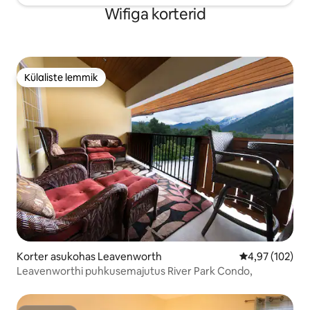
Wifiga korterid
Külaliste lemmik
Külaliste lemmik
Korter asukohas Leavenworth
Keskmine hinn
4,97 (102)
Leavenworthi puhkusemajutus River Park Condo,