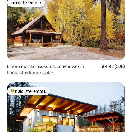
Külaliste lemmik
Külaliste lemmik
Lihtne majake asukohas Leavenworth
Keskmine hinna
4,92 (226)
Lõõgastav karumajake
Külaliste lemmik
Külaliste suur lemmik