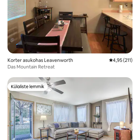
Korter asukohas Leavenworth
Keskmine hinn
4,95 (211)
Das Mountain Retreat
Külaliste lemmik
Külaliste lemmik