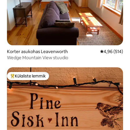
Korter asukohas Leavenworth
Keskmine hinn
4,96 (514)
Wedge Mountain View stuudio
Külaliste lemmik
Külaliste suur lemmik