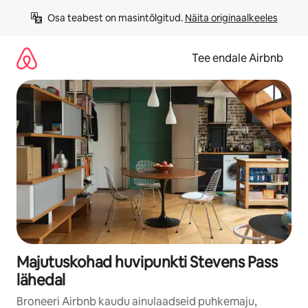
Liigu
Osa teabest on masintõlgitud. 
Näita originaalkeeles
sisu
juurde
Tee endale Airbnb
Majutuskohad huvipunkti Stevens Pass
lähedal
Broneeri Airbnb kaudu ainulaadseid puhkemaju,