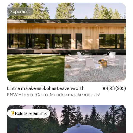
Superhost
Superhost
Lihtne majake asukohas Leavenworth
Keskmine hinna
4,93 (205)
PNW Hideout Cabin. Moodne majake metsas!
Külaliste lemmik
Külaliste suur lemmik