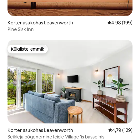
Korter asukohas Leavenworth
Keskmine hinna
4,98 (199)
Pine Sisk Inn
Külaliste lemmik
Külaliste lemmik
Korter asukohas Leavenworth
Keskmine hinn
4,79 (129)
Seikleja põgenemine Icicle Village 'is basseinis