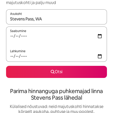
majutuskohti ja palju muud
Asukoht
Kui tulemused on kuvatud, liigu ekraanil nooleklahvidega või 
Saabumine
Lahkumine
Otsi
Parima hinnanguga puhkemajad linna
Stevens Pass lähedal
Külalised nõustuvad: neid majutuskohti hinnatakse
kõrgelt asukoha, puhtuse ja muu poolest.