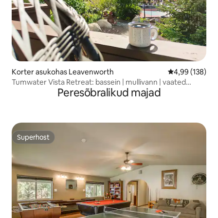
Korter asukohas Leavenworth
Keskmine hinna
4,99 (138)
Tumwater Vista Retreat: bassein | mullivann | vaated
Peresõbralikud majad
mägedele
Superhost
Superhost