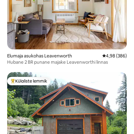
Elumaja asukohas Leavenworth
Keskmine hinna
4,98 (386)
Hubane 2 BR punane majake Leavenworthi linnas
Külaliste lemmik
Külaliste suur lemmik