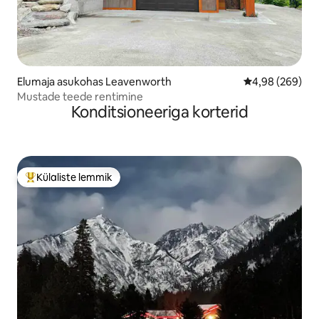
Elumaja asukohas Leavenworth
Keskmine hinna
4,98 (269)
Mustade teede rentimine
Konditsioneeriga korterid
Külaliste lemmik
Külaliste suur lemmik