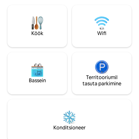
luksuslikku ja moodsat mägimajutust:
lõõgastuda ja puhat
saun, king-suuruses voodi, queen-
olevate soojuslamp
suuruses loft-voodi, uus köök ja palju
siseruumides oleva
muud! 30 sekundit imeliste koskedeni,
naudid kindlasti o
2 minutit suurepäraste matkaradadeni,
**LUMETEATIS** Pa
30 minutit Steven’si suusakeskuseni.
autol on neljaratt
Köök
Wifi
Lemmikloomasõbralik lisatasu eest.
pääseda.
Broneeri naabermajas asuv Three Peak
Cabin, et saaksite rühmana veelgi
rohkem mälestusi luua!
Territooriumil
Bassein
tasuta parkimine
Konditsioneer