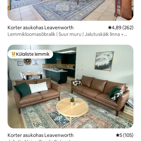
Korter asukohas Leavenworth
Keskmine hinna
4,89 (262)
Lemmikloomasõbralik | Suur muru | Jalutuskäik linna +
rannikule
Külaliste lemmik
Külaliste suur lemmik
Korter asukohas Leavenworth
Keskmine h
5 (105)