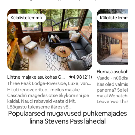
Külaliste lemmik
Külaliste lemmik
Külaliste lemmik
Külaliste lemmik
Elumaja asukohas
Lihtne majake asukohas Gol
Keskmine hinnang 4,98/5, 211 h
4,98 (211)
orth
Vaade - nüüdisae
d Bar
Three Peak Lodge-Riverside, Luxe, vann,
majake
Kas oled valmis o
saun, lemmikloomad
Hiljuti renoveeritud, imeilus majake
panema? Sellel kaa
Cascade'i mägedes otse Skykomishi jõe
majal Wenatchee j
kaldal. Naudi rabavaid vaateid Mt.
Leavenworthi süda
Lõõgastu tuleaseme ääres või
minutilise autosõi
Populaarsed mugavused puhkemajades
majutuskoha ümber kulgeval
sise- ja välisruumi
suurepärasel terrassil, kus saad nautida
tõeline puukütteg
linna Stevens Pass lähedal
kümblust mullivannis, välidušši ja
kümblustünn, kus
grillimist, ning naudi majutuskoha
ilus vaade jõele. S