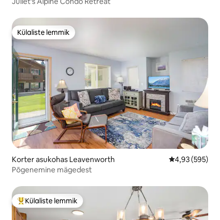
Juliet's Alpine Condo Retreat
Külaliste lemmik
Külaliste lemmik
Korter asukohas Leavenworth
Keskmine hinna
4,93 (595)
Põgenemine mägedest
Külaliste lemmik
Külaliste suur lemmik