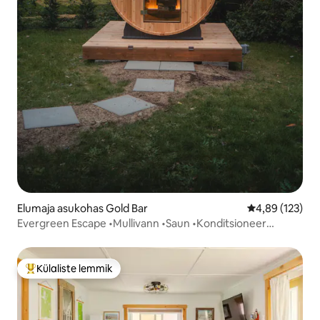
Elumaja asukohas Gold Bar
Keskmine hinn
4,89 (123)
Evergreen Escape •Mullivann •Saun •Konditsioneer
•Töökoht!
Külaliste lemmik
Külaliste suur lemmik