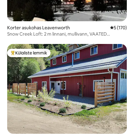
Korter asukohas Leavenworth
Keskmine h
5 (170)
Snow Creek Loft: 2 m linnani, mullivann, VAATED
MÄGEDELE
Külaliste lemmik
Külaliste suur lemmik