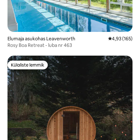
Elumaja asukohas Leavenworth
Keskmine hinn
4,93 (165)
Rosy Boa Retreat - luba nr 463
Külaliste lemmik
Külaliste lemmik