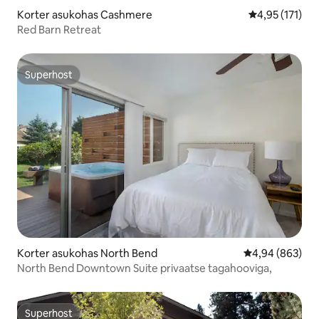
Korter asukohas Cashmere
Keskmine hinn
4,95 (171)
Red Barn Retreat
Superhost
Superhost
Korter asukohas North Bend
Keskmine hinna
4,94 (863)
North Bend Downtown Suite privaatse tagahooviga,
Superhost