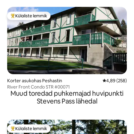
Külaliste lemmik
Külaliste suur lemmik
Korter asukohas Peshastin
Keskmine hinna
4,89 (258)
River Front Condo STR #00071
Muud toredad puhkemajad huvipunkti
Stevens Pass lähedal
Külaliste lemmik
Külaliste suur lemmik