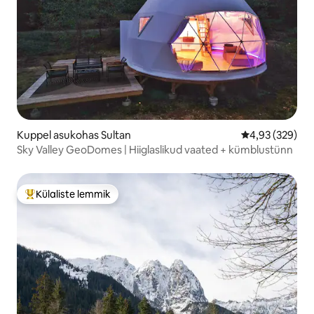
Kuppel asukohas Sultan
Keskmine hinna
4,93 (329)
Sky Valley GeoDomes | Hiiglaslikud vaated + kümblustünn
Külaliste lemmik
Külaliste suur lemmik