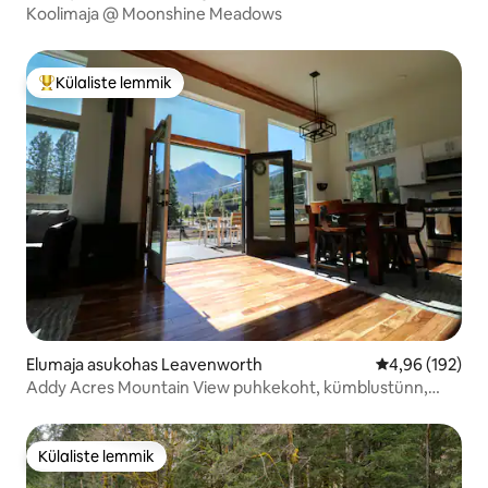
Koolimaja @ Moonshine Meadows
Külaliste lemmik
Külaliste suur lemmik
Elumaja asukohas Leavenworth
Keskmine hinn
4,96 (192)
Addy Acres Mountain View puhkekoht, kümblustünn,
matkamine
Külaliste lemmik
Külaliste lemmik