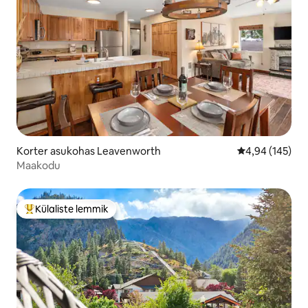
Korter asukohas Leavenworth
Keskmine hinn
4,94 (145)
Maakodu
Külaliste lemmik
Külaliste suur lemmik