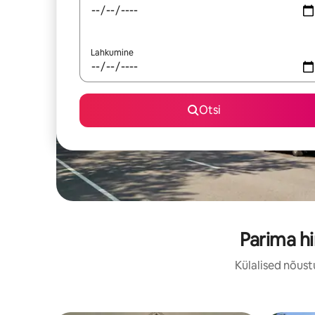
Lahkumine
Otsi
Parima h
Külalised nõust