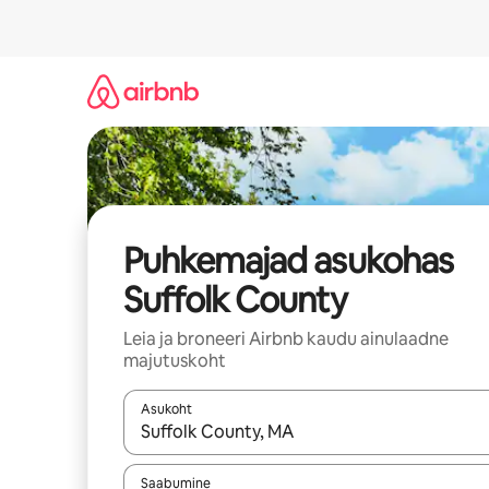
Liigu
sisu
juurde
Puhkemajad asukohas
Suffolk County
Leia ja broneeri Airbnb kaudu ainulaadne
majutuskoht
Asukoht
Kui tulemused on kuvatud, liigu ekraanil noolekl
Saabumine