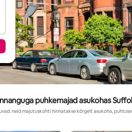
innanguga puhkemajad asukohas Suffo
uvad: neid majutuskohti hinnatakse kõrgelt asukoha, puhtuse