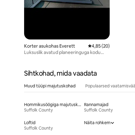
Korter asukohas Everett
Keskmine hinnang 4,85
4,85 (20)
Luksuslik avatud planeeringuga kodu
vaatega katuselt siluettidele
Sihtkohad, mida vaadata
Muud tüüpi majutuskohad
Populaarsed vaatamisvää
Hommikusöögiga majutuskohad
Rannamajad
Suffolk County
Suffolk County
Loftid
Näita rohkem
Suffolk County