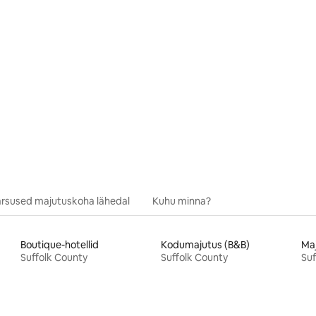
/5, 20 hinnangut
rsused majutuskoha lähedal
Kuhu minna?
Boutique-hotellid
Kodumajutus (B&B)
Suffolk County
Suffolk County
Suf