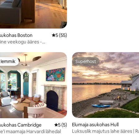
sukohas Boston
Keskmine hinnang 5/5, 55 hinnangut
5 (55)
ne veekogu ääres -
a ja kesklinna lähedal
e lemmik
Superhost
e lemmik
Superhost
Elumaja asukohas Hull
asukohas Cambridge
Keskmine hinnang 5/5, 5 hinnangut
5 (5)
Luksuslik majutus lahe ääres | 
'i maamaja Harvardi lähedal
lõkkease