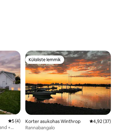
Külaliste lemmik
Külaliste lemmik
Keskmine hinnang 5/5, 4 hinnangut
5 (4)
Korter asukohas Winthrop
Keskmine hinnang 4,9
4,92 (37)
Rand +
Rannabangalo