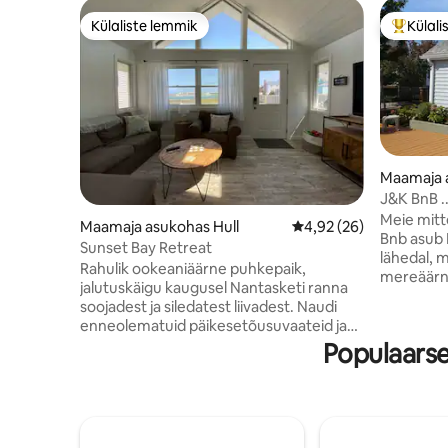
Külaliste lemmik
Külali
Külaliste lemmik
Külalist
Maamaja 
p
J&K BnB .
Airbnb ko
Meie mitt
Maamaja asukohas Hull
Keskmine hinnang 4,92
4,92 (26)
Bnb asub 
Sunset Bay Retreat
lähedal, m
Rahulik ookeaniäärne puhkepaik,
mereäärne ko
jalutuskäigu kaugusel Nantasketi ranna
kontinen
soojadest ja siledatest liivadest. Naudi
Kokkamin
enneolematuid päikesetõusuvaateid ja
mikrolain
selle privaatse majutuskoha hubast võlu,
Populaars
külmik. P
kus on kaks magamistuba, üks vannituba,
tasuta 5G tr
täisköök, ainulaadne kolmanda
tänavaväl
magamistoa loft-ala
tõsisele m
kaheinimesevoodiga, nutiteler,
loomakarv
kliimaseade, tasuta wifi,
sulgedele