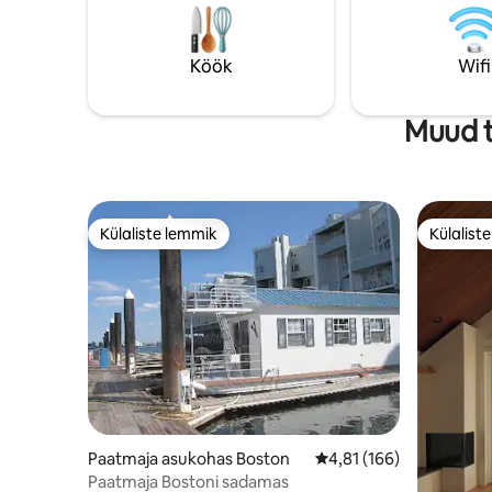
pesumasin/kuivati ja palju muud. Lihtne
vabastuse
jalutuskäik söögikohtade, kinkepoodide,
teenust v
populaarse laudtee, ajaloolise karusselli,
pakkuvaid
Köök
Wifi
esmatarbekaupade poodide ja muu
juurde. Ideaalne koht romantiliseks
puhkuseks või perega lõbutsemiseks!
Muud t
Külaliste lemmik
Külalist
Külaliste lemmik
Külalist
Paatmaja asukohas Boston
Keskmine hinnang 4,81/
4,81 (166)
Paatmaja Bostoni sadamas