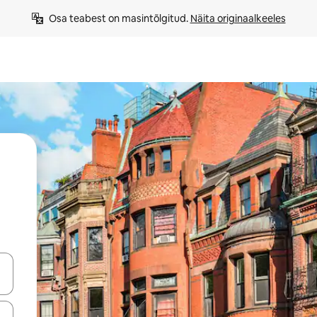
Osa teabest on masintõlgitud. 
Näita originaalkeeles
ahvidega või puuduta või tõmba mööda ekraani.