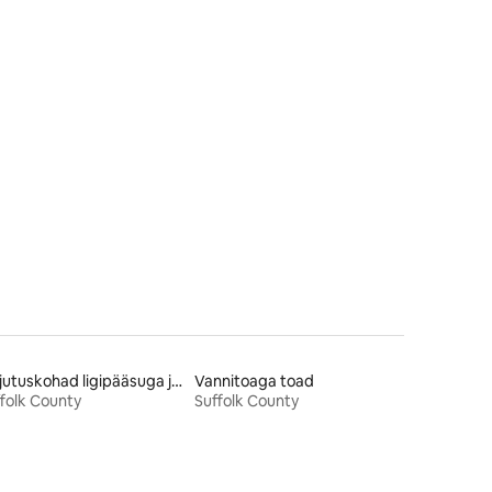
Majutuskohad ligipääsuga järvele
Vannitoaga toad
folk County
Suffolk County