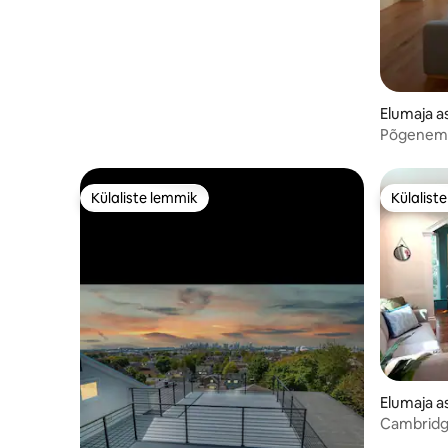
Elumaja a
Põgenemi
lennujaam
Külaliste lemmik
Külalist
Külaliste lemmik
Külalist
Elumaja 
Cambridge