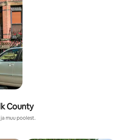
lk County
 ja muu poolest.