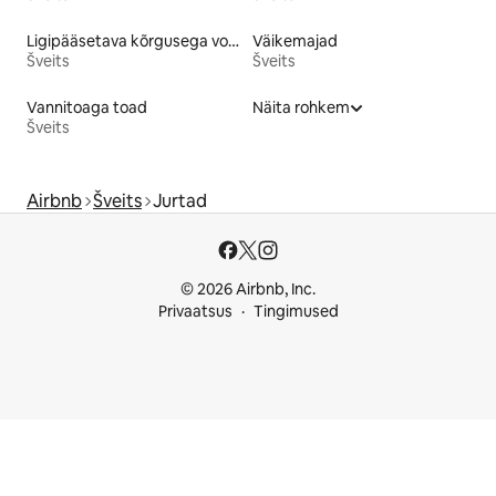
Ligipääsetava kõrgusega voodiga majutuskohad
Väikemajad
Šveits
Šveits
Vannitoaga toad
Näita rohkem
Šveits
Airbnb
Šveits
Jurtad
© 2026 Airbnb, Inc.
Privaatsus
Tingimused