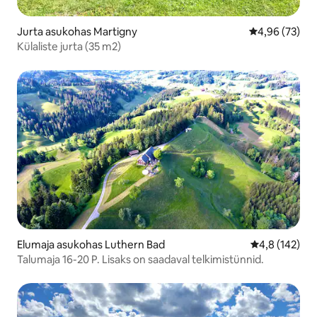
Jurta asukohas Martigny
Keskmine hinn
4,96 (73)
Külaliste jurta (35 m2)
Elumaja asukohas Luthern Bad
Keskmine hin
4,8 (142)
Talumaja 16-20 P. Lisaks on saadaval telkimistünnid.