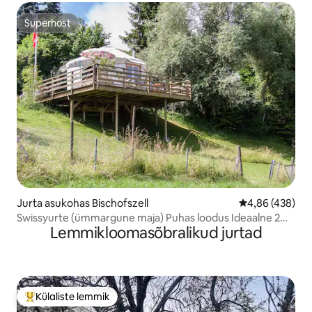
Superhost
Superhost
Jurta asukohas Bischofszell
Keskmine hinna
4,86 (438)
Swissyurte (ümmargune maja) Puhas loodus Ideaalne 2
Lemmikloomasõbralikud jurtad
inimesele.
Külaliste lemmik
Külaliste suur lemmik