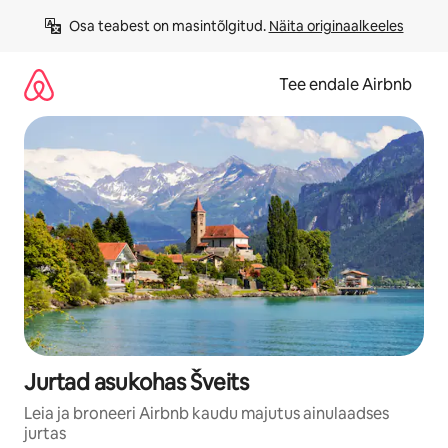
Liigu
Osa teabest on masintõlgitud. 
Näita originaalkeeles
sisu
juurde
Tee endale Airbnb
Jurtad asukohas Šveits
Leia ja broneeri Airbnb kaudu majutus ainulaadses
jurtas