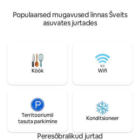
kuni 28. veebruarini
minutilise autosõi
ja salapärane. - elekter - külmik - sinu
Populaarsed mugavused linnas Šveits
maitsele vastamine - jagatud vannitub
asuvates jurtades
jurta privaatse aia
Köök
Wifi
Territooriumil
Konditsioneer
tasuta parkimine
Peresõbralikud jurtad