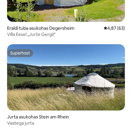
Eraldi tuba asukohas Degersheim
Keskmine hinn
4,87 (63)
Villa Eesel „Jurte Gergii“
Superhost
Superhost
Jurta asukohas Stein am Rhein
Vaatega jurta