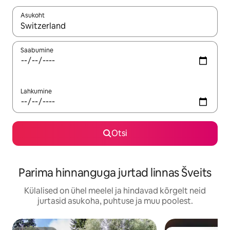
Asukoht
Kui tulemused on kuvatud, liigu ekraanil nooleklahvidega või 
Saabumine
Lahkumine
Otsi
Parima hinnanguga jurtad linnas Šveits
Külalised on ühel meelel ja hindavad kõrgelt neid
jurtasid asukoha, puhtuse ja muu poolest.