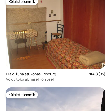
Külaliste lemmik
Külaliste lemmik
Eraldi tuba asukohas Fribourg
Keskmine hi
4,8 (35)
Võluv tuba alumisel korrusel
Külaliste lemmik
Külaliste lemmik