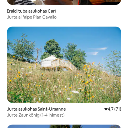
Eraldi tuba asukohas Carì
Jurta all 'alpe Pian Cavallo
Jurta asukohas Saint-Ursanne
Keskmine hi
4,7 (71)
Jurte Zaunkönig (1-4 inimest)