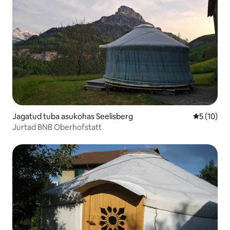
Jagatud tuba asukohas Seelisberg
Keskmine 
5 (10)
Jurtad BNB Oberhofstatt