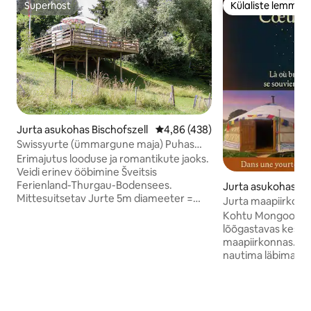
Superhost
Külaliste lemmik
Superhost
Külaliste lemmik
Jurta asukohas Bischofszell
Keskmine hinnang 4,86/5, 438 h
4,86 (438)
Swissyurte (ümmargune maja) Puhas
loodus Ideaalne 2 inimesele.
Erimajutus looduse ja romantikute jaoks.
Veidi erinev ööbimine Šveitsis
Ferienland-Thurgau-Bodensees.
Jurta asukohas Gi
Mittesuitsetav Jurte 5m diameeter =
Jurta maapiirkond
20m2 on armastavalt sisustatud. Siin
Kohtu Mongoolia ju
saab lasta oma hingel rippuda. Terrassilt
lõõgastavas keskk
avaneb vaade maapiirkonnale ja
maapiirkonnas. S
lapsehoidja maastikule. Õigeks
nautima läbimatuid j
saabumiseks soovitame broneerida
päikeseloojanguid,
vähemalt kaks ööd. Nights Bischofszeller
näha. Jalutuskäigud meie Giblouxi
Rosen und Kulturwoche Sa. 6/20/26 to
metsades, kus on p
Sun 6/28/26 Talvepuhkus 1. novembrist
rääkimata meie Gru