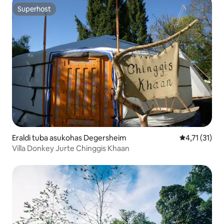
Superhost
Superhost
Eraldi tuba asukohas Degersheim
Keskmine hin
4,71 (31)
Villa Donkey Jurte Chinggis Khaan