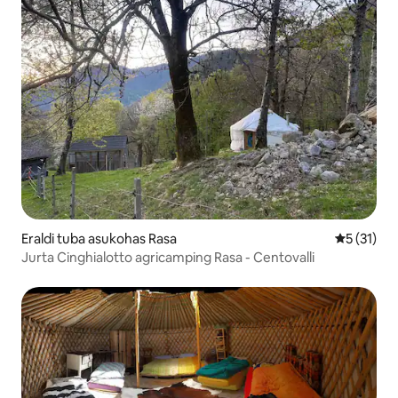
Eraldi tuba asukohas Rasa
Keskmine 
5 (31)
Jurta Cinghialotto agricamping Rasa - Centovalli