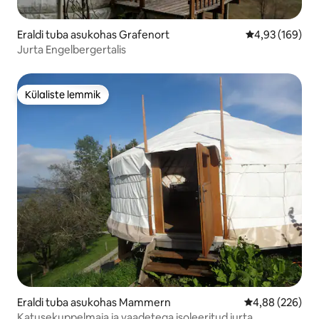
Eraldi tuba asukohas Grafenort
Keskmine hinn
4,93 (169)
Jurta Engelbergertalis
Külaliste lemmik
Külaliste lemmik
Eraldi tuba asukohas Mammern
Keskmine hinna
4,88 (226)
Katusekuppelmaja ja vaadetega isoleeritud jurta