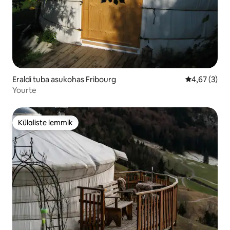
Eraldi tuba asukohas Fribourg
Keskmine hi
4,67 (3)
Yourte
Külaliste lemmik
Külaliste lemmik