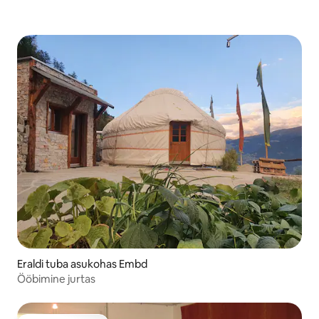
Eraldi tuba asukohas Embd
Ööbimine jurtas