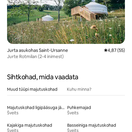
Jurta asukohas Saint-Ursanne
Keskmine hin
4,87 (55)
Jurte Rotmilan (2-4 inimest)
Sihtkohad, mida vaadata
Muud tüüpi majutuskohad
Kuhu minna?
Majutuskohad ligipääsuga järvele
Puhkemajad
Šveits
Šveits
Kajakiga majutuskohad
Basseiniga majutuskohad
Šveits
Šveits