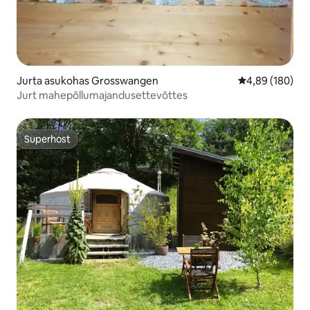
Jurta asukohas Grosswangen
Keskmine hinna
4,89 (180)
Jurt mahepõllumajandusettevõttes
Superhost
Superhost