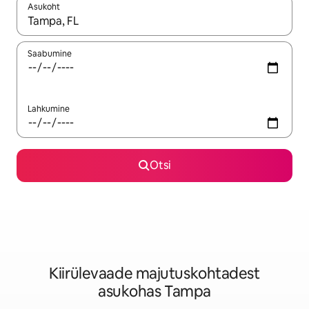
Asukoht
Kui tulemused on kuvatud, liigu ekraanil nooleklahvidega või 
Saabumine
Lahkumine
Otsi
Kiirülevaade majutuskohtadest
asukohas Tampa