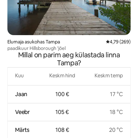
Elumaja asukohas Tampa
Keskmine hinna
4,79 (269)
paadikuur Hillsborough 'jõel
Millal on parim aeg külastada linna
Tampa?
Kuu
Keskm hind
Keskm temp
Jaan
100 €
17 °C
Veebr
105 €
18 °C
Märts
108 €
20 °C