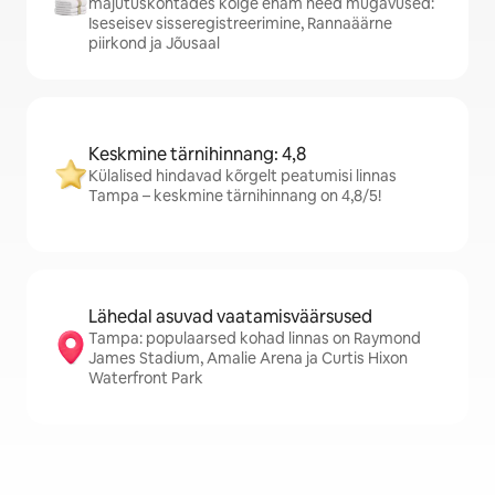
majutuskohtades kõige enam need mugavused:
Iseseisev sisseregistreerimine, Rannaäärne
piirkond ja Jõusaal
Keskmine tärnihinnang: 4,8
Külalised hindavad kõrgelt peatumisi linnas
Tampa – keskmine tärnihinnang on 4,8/5!
Lähedal asuvad vaatamisväärsused
Tampa: populaarsed kohad linnas on Raymond
James Stadium, Amalie Arena ja Curtis Hixon
Waterfront Park