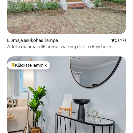
Elumaja asukohas Tampa
Keskmine 
5 (47)
Adélie maamaja SF home, walking dist. to Bayshore
Külaliste lemmik
Külaliste suur lemmik