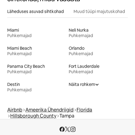
Läheduses asuvad sihtkohad
Muud tüüpi majutuskohad
Miami
Neli Nurka
Puhkemajad
Puhkemajad
Miami Beach
Orlando
Puhkemajad
Puhkemajad
Panama City Beach
Fort Lauderdale
Puhkemajad
Puhkemajad
Destin
Näita rohkem
Puhkemajad
Airbnb
Ameerika Ühendriigid
Florida
Hillsborough County
Tampa