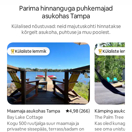
Parima hinnanguga puhkemajad
asukohas Tampa
Külalised nõustuvad: neid majutuskohti hinnatakse
kõrgelt asukoha, puhtuse ja muu poolest.
Külaliste lemmik
Külaliste lemm
Külaliste suur lemmik
Külaliste suur le
Maamaja asukohas Tampa
Keskmine hinnang 4,98/5, 266 h
4,98 (266)
Kämping asukoha
osassa
Bay Lake Cottage
The Palm Tree Ge
Kogu 500 ruutjalga suur maamaja ja
Kas oled kunagi 
privaatne sissepääs, terrass/sadam on
see oma unistuste