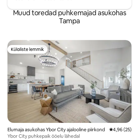
Muud toredad puhkemajad asukohas
Tampa
Külaliste lemmik
Külaliste lemmik
Elumaja asukohas Ybor City ajalooline piirkond
Keskmine hinn
4,96 (25)
Ybor City puhkepaik ööelu lähedal