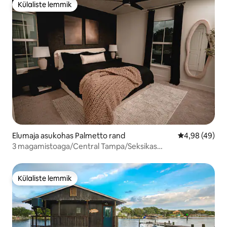
Külaliste lemmik
Külaliste lemmik
Elumaja asukohas Palmetto rand
Keskmine hinn
4,98 (49)
3 magamistoaga/Central Tampa/Seksikas
katuseterrass/Tulease/Jalgrattad/
Külaliste lemmik
Külaliste lemmik