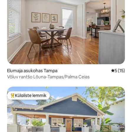
Elumaja asukohas Tampa
Keskmine 
5 (15)
Võluv rantšo Lõuna-Tampas/Palma Ceias
Külaliste lemmik
Külaliste suur lemmik