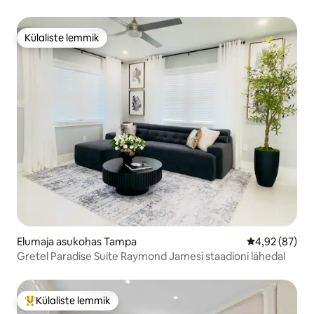
Külaliste lemmik
Külaliste lemmik
Elumaja asukohas Tampa
Keskmine hinn
4,92 (87)
Gretel Paradise Suite Raymond Jamesi staadioni lähedal
Külaliste lemmik
Külaliste suur lemmik