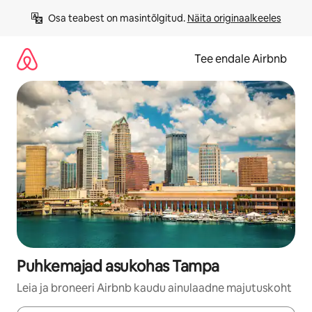
Liigu
Osa teabest on masintõlgitud. 
Näita originaalkeeles
sisu
juurde
Tee endale Airbnb
Puhkemajad asukohas Tampa
Leia ja broneeri Airbnb kaudu ainulaadne majutuskoht