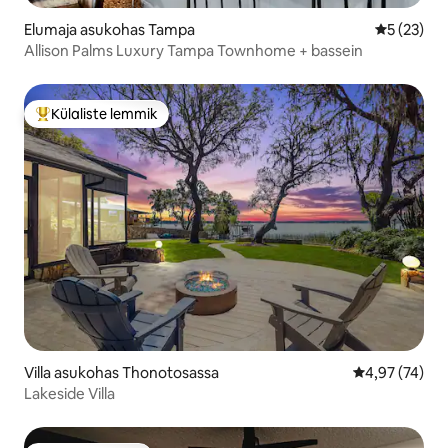
Elumaja asukohas Tampa
Keskmine 
5 (23)
Allison Palms Luxury Tampa Townhome + bassein
Külaliste lemmik
Külaliste suur lemmik
Villa asukohas Thonotosassa
Keskmine hin
4,97 (74)
Lakeside Villa