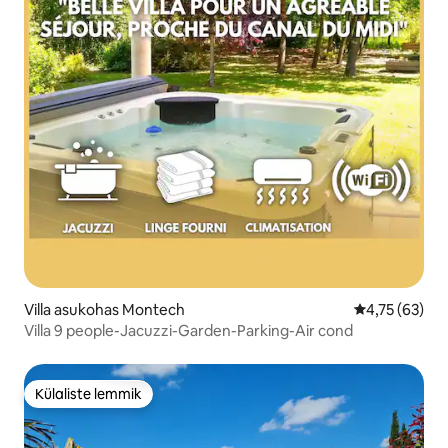
Villa asukohas Montech
Keskmine hin
4,75 (63)
Villa 9 people-Jacuzzi-Garden-Parking-Air cond
Külaliste lemmik
Külaliste lemmik