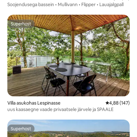
Soojendusega bassein • Mullivann • Flipper • Lauajalgpall
Superhost
Superhost
Villa asukohas Lespinasse
Keskmine hinn
4,88 (147)
uus kaasaegne vaade privaatsele järvele ja SPAALE
Superhost
Superhost