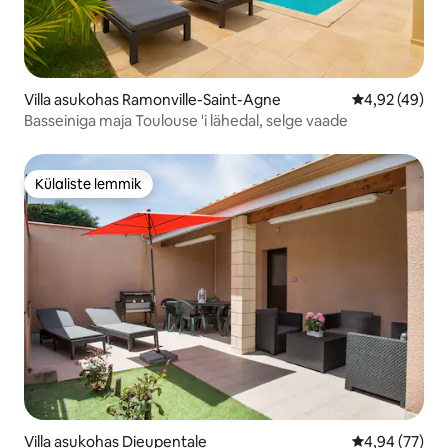
Villa asukohas Ramonville-Saint-Agne
Keskmine hin
4,92 (49)
Basseiniga maja Toulouse 'i lähedal, selge vaade
Külaliste lemmik
Külaliste lemmik
Villa asukohas Dieupentale
Keskmine hinn
4,94 (77)