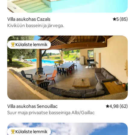
Villa asukohas Cazals
Keskmine h
5 (85)
Kiviküün basseini ja järvega.
Külaliste lemmik
Külaliste suur lemmik
Villa asukohas Senouillac
Keskmine hinn
4,98 (62)
Suur maja privaatse basseiniga Albi/Gaillac
Külaliste lemmik
Külaliste suur lemmik