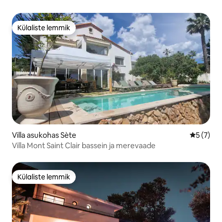
Külaliste lemmik
Külaliste lemmik
Villa asukohas Sète
Keskmine
5 (7)
Villa Mont Saint Clair bassein ja merevaade
Külaliste lemmik
Külaliste lemmik