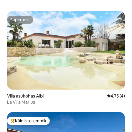
Superhost
Superhost
Villa asukohas Albi
Keskmine hi
4,75 (4)
La Villa Marius
Külaliste lemmik
Külaliste suur lemmik