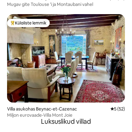
Mugav gite Toulouse 'i ja Montaubani vahel
Külaliste lemmik
Külaliste suur lemmik
Villa asukohas Beynac-et-Cazenac
Keskmine 
5 (52)
Miljon eurovaade-Villa Mont Joie
Luksuslikud villad