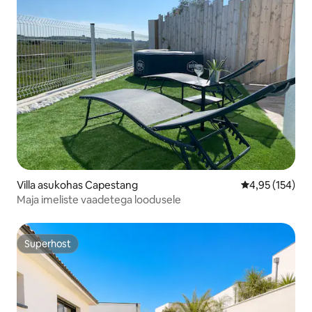
Villa asukohas Capestang
Keskmine hinn
4,95 (154)
Maja imeliste vaadetega loodusele
Superhost
Superhost