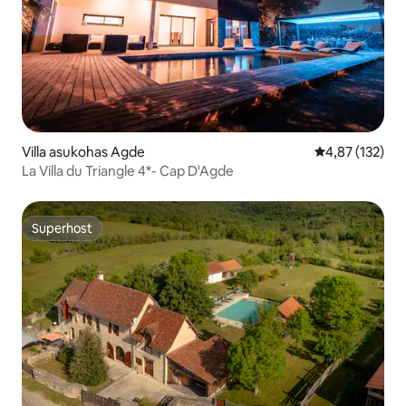
Villa asukohas Agde
Keskmine hinn
4,87 (132)
La Villa du Triangle 4*- Cap D'Agde
Superhost
Superhost