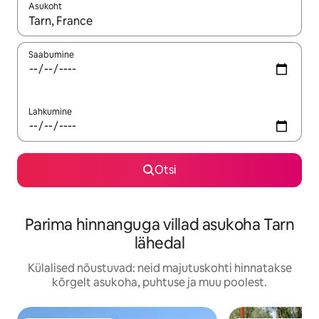
Asukoht
Kui tulemused on kuvatud, liigu ekraanil nooleklahvidega või 
Saabumine
Lahkumine
Otsi
Parima hinnanguga villad asukoha Tarn
lähedal
Külalised nõustuvad: neid majutuskohti hinnatakse
kõrgelt asukoha, puhtuse ja muu poolest.