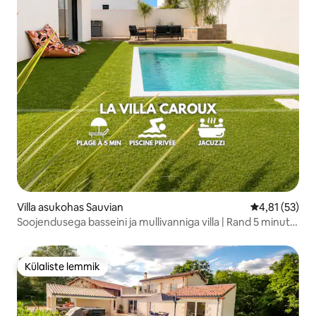
Villa asukohas Sauvian
Keskmine hin
4,81 (53)
Soojendusega basseini ja mullivanniga villa | Rand 5 minuti
kaugusel
Külaliste lemmik
Külaliste lemmik