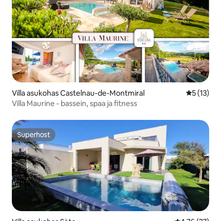
Villa asukohas Castelnau-de-Montmiral
Keskmine 
5 (13)
Villa Maurine - bassein, spaa ja fitness
Superhost
Superhost