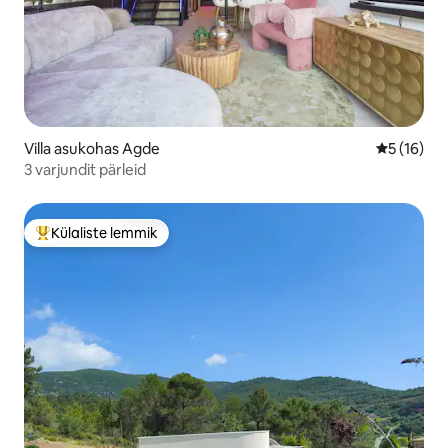
Villa asukohas Agde
Keskmine 
5 (16)
3 varjundit pärleid
Külaliste lemmik
Külaliste suur lemmik