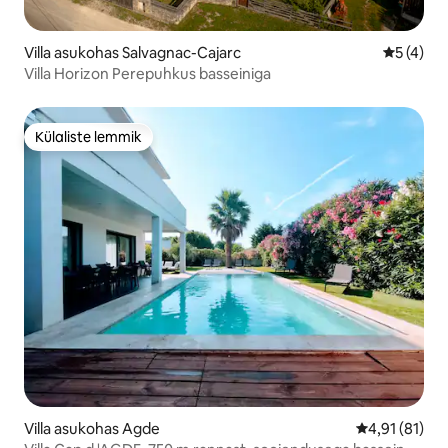
Villa asukohas Salvagnac-Cajarc
Keskmine
5 (4)
Villa Horizon Perepuhkus basseiniga
Külaliste lemmik
Külaliste lemmik
Villa asukohas Agde
Keskmine hin
4,91 (81)