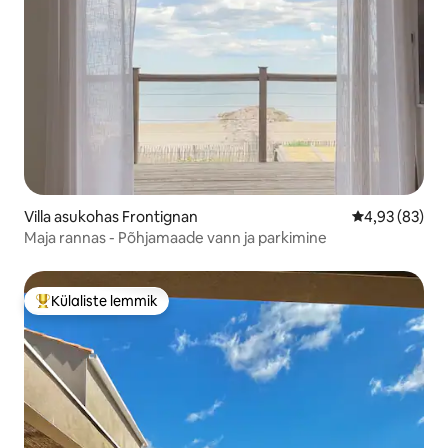
Villa asukohas Frontignan
Keskmine hinn
4,93 (83)
Maja rannas - Põhjamaade vann ja parkimine
Külaliste lemmik
Külaliste suur lemmik