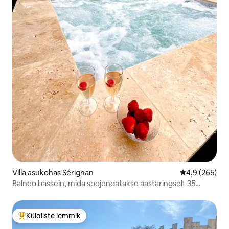
Villa asukohas Sérignan
Keskmine hinn
4,9 (265)
Balneo bassein, mida soojendatakse aastaringselt 35
kraadini
Külaliste lemmik
Külaliste suur lemmik