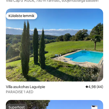
Villa Cap d 'AGDE, 750 m rannast, soojendusega bassein
Külaliste lemmik
Külaliste lemmik
Villa asukohas Laguépie
Keskmine hinn
4,98 (44)
PARADISE 'I AED
Superhost