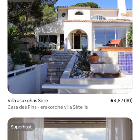
Superhost
Villa asukohas Sète
Keskmine hinn
4,87 (30)
Casa des Pins - erakordne villa Sète 'is
Superhost
Superhost