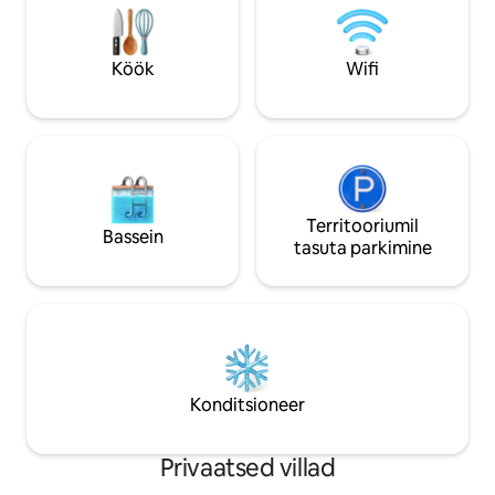
plaisir de vous y retrouve
nautida selle aeda koos 5 inimesele
Stéphane
mõeldud SPAAGA
Köök
Wifi
Territooriumil
Bassein
tasuta parkimine
Konditsioneer
Privaatsed villad