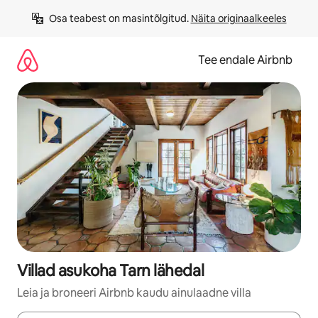
Liigu
Osa teabest on masintõlgitud. 
Näita originaalkeeles
sisu
juurde
Tee endale Airbnb
Villad asukoha Tarn lähedal
Leia ja broneeri Airbnb kaudu ainulaadne villa