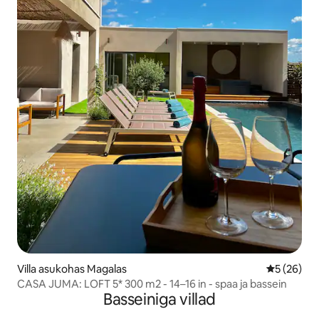
Villa asukohas Magalas
Keskmine h
5 (26)
CASA JUMA: LOFT 5* 300 m2 - 14–16 in - spaa ja bassein
Basseiniga villad