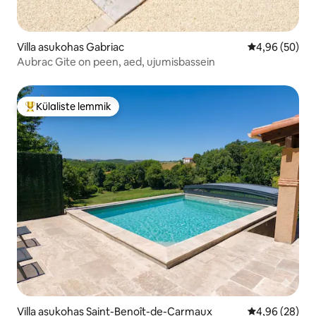
Villa asukohas Gabriac
Keskmine hinn
4,96 (50)
Aubrac Gite on peen, aed, ujumisbassein
Külaliste lemmik
Külaliste suur lemmik
Villa asukohas Saint-Benoît-de-Carmaux
Keskmine hinn
4,96 (28)