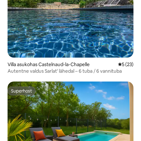
Villa asukohas Castelnaud-la-Chapelle
Keskmine 
5 (23)
Autentne valdus Sarlat' lähedal – 6 tuba / 6 vannituba
Superhost
Superhost