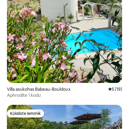
Villa asukohas Babeau-Bouldoux
Keskmine 
5 (19)
Aphrodite 'i kodu
Külaliste lemmik
Külaliste lemmik