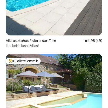
Villa asukohas Rivière-sur-Tarn
Keskmine hinn
4,98 (49)
Ilus koht ilusas villas!
Külaliste lemmik
Külaliste suur lemmik