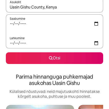
Asukoht
Kui tulemused on kuvatud, liigu ekraanil nooleklahvidega või 
Saabumine
Lahkumine
Otsi
Parima hinnanguga puhkemajad
asukohas Uasin Gishu
Külalised nõustuvad: neid majutuskohti hinnatakse
kõrgelt asukoha, puhtuse ja muu poolest.