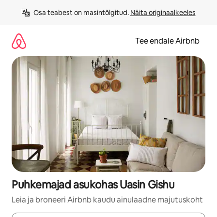
Liigu
Osa teabest on masintõlgitud. 
Näita originaalkeeles
sisu
juurde
Tee endale Airbnb
Puhkemajad asukohas Uasin Gishu
Leia ja broneeri Airbnb kaudu ainulaadne majutuskoht