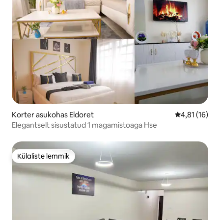
Korter asukohas Eldoret
Keskmine hin
4,81 (16)
Elegantselt sisustatud 1 magamistoaga Hse
Külaliste lemmik
Külaliste lemmik