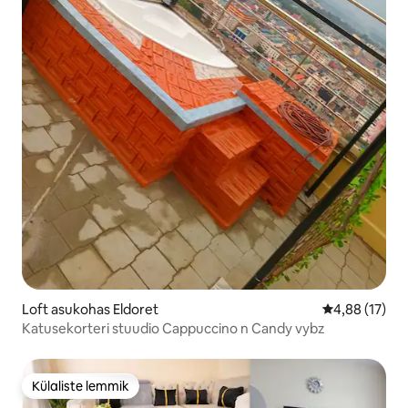
Loft asukohas Eldoret
Keskmine hin
4,88 (17)
Katusekorteri stuudio Cappuccino n Candy vybz
Külaliste lemmik
Külaliste lemmik