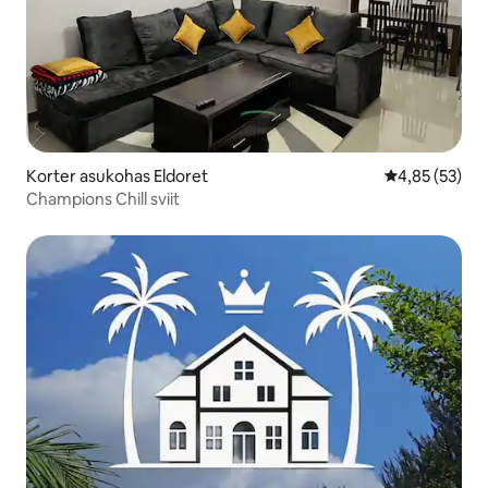
Korter asukohas Eldoret
Keskmine hin
4,85 (53)
Champions Chill sviit