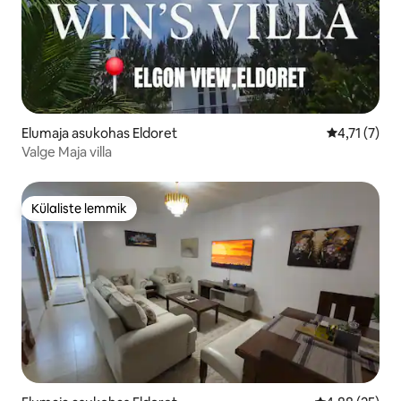
Elumaja asukohas Eldoret
Keskmine hi
4,71 (7)
Valge Maja villa
Külaliste lemmik
Külaliste lemmik