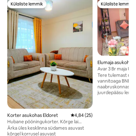
Külaliste lemmik
Külaliste lemmik
Külaliste lemmik
Külaliste lemmik
Elumaja asukohas 
Avar 3 Br maja Uni
Tere tulemast me
vannitoaga BNB-ss
naabruskonnas. Ma
juurdepääsu lennuj
linnale ning seal on
parkimiskohti. Nau
iseseisvat sissereg
Korter asukohas Eldoret
Keskmine hinnang 4,84/5, 25 h
4,84 (25)
WiFi-ühendust ja nu
Magamistoas on van
Hubane pööningukorter. Kõrge lai
varustatud köök, 
kaheinimesevoodi vaatega kesklinna
Ärka üles kesklinna südames asuvast
Külalistel on juur
kõrgel korrusel asuvast