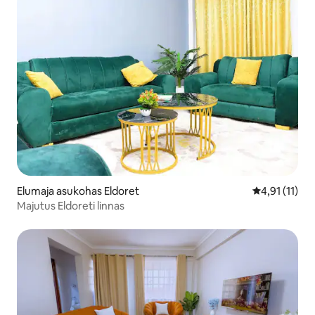
Elumaja asukohas Eldoret
Keskmine hin
4,91 (11)
Majutus Eldoreti linnas