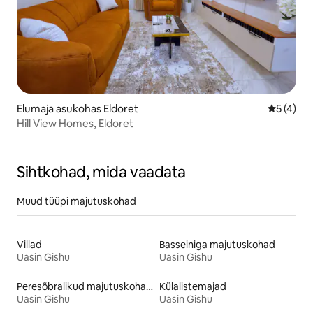
Elumaja asukohas Eldoret
Keskmine
5 (4)
Hill View Homes, Eldoret
Sihtkohad, mida vaadata
Muud tüüpi majutuskohad
Villad
Basseiniga majutuskohad
Uasin Gishu
Uasin Gishu
Peresõbralikud majutuskohad
Külalistemajad
Uasin Gishu
Uasin Gishu