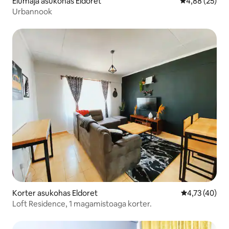
Elumaja asukohas Eldoret
Keskmine hinn
4,88 (25)
Urbannook
Korter asukohas Eldoret
Keskmine hin
4,73 (40)
Loft Residence, 1 magamistoaga korter.