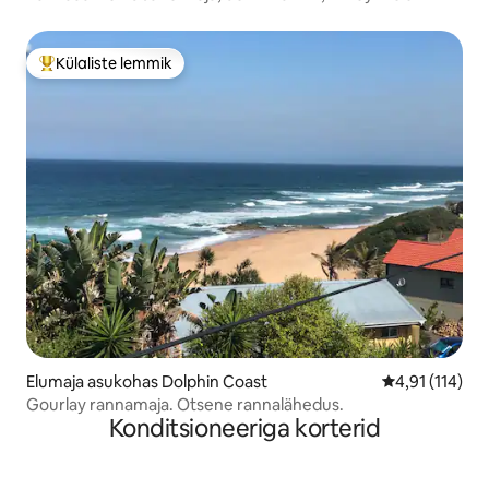
Külaliste lemmik
Külaliste suur lemmik
Elumaja asukohas Dolphin Coast
Keskmine hinn
4,91 (114)
Gourlay rannamaja. Otsene rannalähedus.
Konditsioneeriga korterid