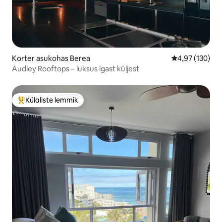
Korter asukohas Berea
Keskmine hinn
4,97 (130)
Audley Rooftops – luksus igast küljest
Külaliste lemmik
Külaliste suur lemmik