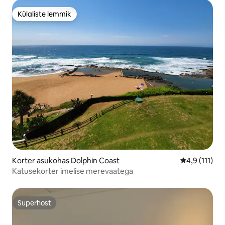
Külaliste lemmik
Külaliste lemmik
Korter asukohas Dolphin Coast
Keskmine hin
4,9 (111)
Katusekorter imelise merevaatega
Superhost
Superhost