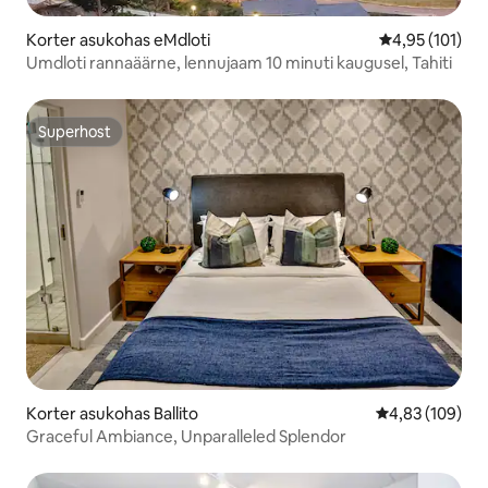
Korter asukohas eMdloti
Keskmine hinn
4,95 (101)
Umdloti rannaäärne, lennujaam 10 minuti kaugusel, Tahiti
Superhost
Superhost
Korter asukohas Ballito
Keskmine hinn
4,83 (109)
Graceful Ambiance, Unparalleled Splendor