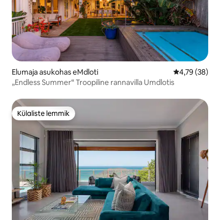
Elumaja asukohas eMdloti
Keskmine hin
4,79 (38)
„Endless Summer“ Troopiline rannavilla Umdlotis
Külaliste lemmik
Külaliste lemmik