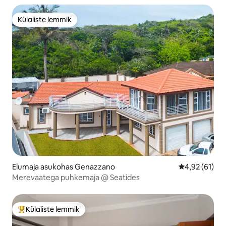
Külaliste lemmik
Külaliste lemmik
Elumaja asukohas Genazzano
Keskmine hin
4,92 (61)
Merevaatega puhkemaja @ Seatides
Külaliste lemmik
Külaliste suur lemmik