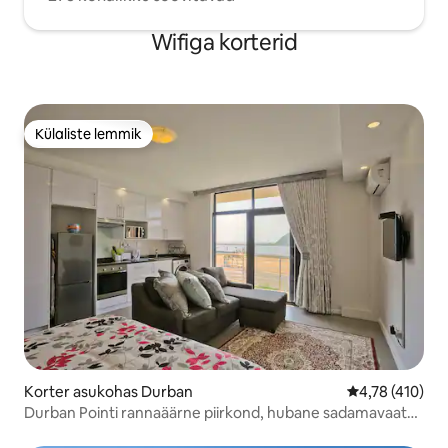
Wifiga korterid
Külaliste lemmik
Külaliste lemmik
Korter asukohas Durban
Keskmine hinn
4,78 (410)
Durban Pointi rannaäärne piirkond, hubane sadamavaate
stuudio