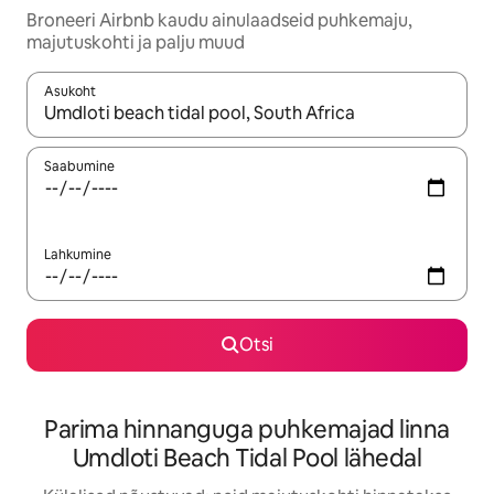
Broneeri Airbnb kaudu ainulaadseid puhkemaju,
majutuskohti ja palju muud
Asukoht
Kui tulemused on kuvatud, liigu ekraanil nooleklahvidega või 
Saabumine
Lahkumine
Otsi
Parima hinnanguga puhkemajad linna
Umdloti Beach Tidal Pool lähedal