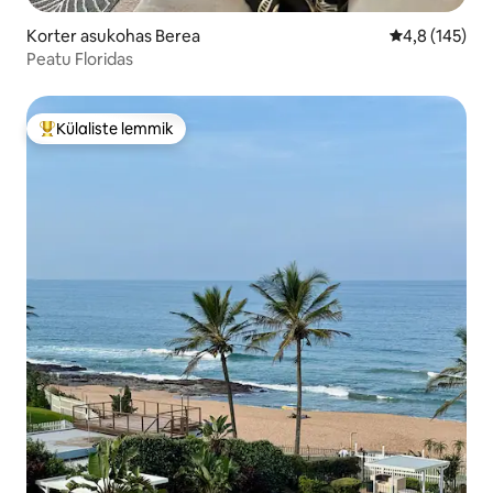
Korter asukohas Berea
Keskmine hin
4,8 (145)
Peatu Floridas
Külaliste lemmik
Külaliste suur lemmik