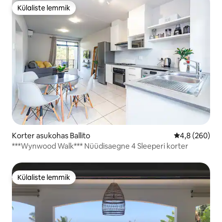
Külaliste lemmik
Külaliste lemmik
Korter asukohas Ballito
Keskmine hinn
4,8 (260)
***Wynwood Walk*** Nüüdisaegne 4 Sleeperi korter
Külaliste lemmik
Külaliste lemmik