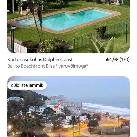
Korter asukohas Dolphin Coast
Keskmine hinn
4,98 (170)
Ballito Beachfront Bliss * varuvõimuga*
Külaliste lemmik
Külaliste lemmik