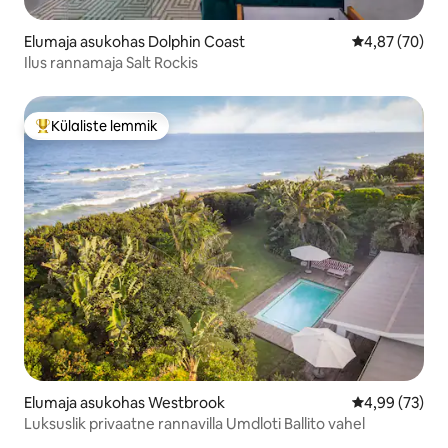
Elumaja asukohas Dolphin Coast
Keskmine hinn
4,87 (70)
Ilus rannamaja Salt Rockis
Külaliste lemmik
Külaliste suur lemmik
Elumaja asukohas Westbrook
Keskmine hinn
4,99 (73)
Luksuslik privaatne rannavilla Umdloti Ballito vahel