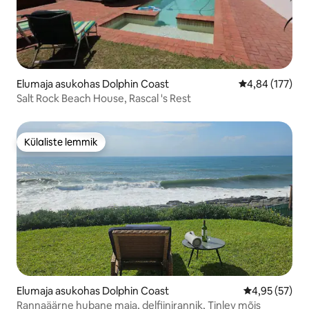
Elumaja asukohas Dolphin Coast
Keskmine hinn
4,84 (177)
Salt Rock Beach House, Rascal 's Rest
Külaliste lemmik
Külaliste lemmik
Elumaja asukohas Dolphin Coast
Keskmine hin
4,95 (57)
Rannaäärne hubane maja, delfiinirannik, Tinley mõis