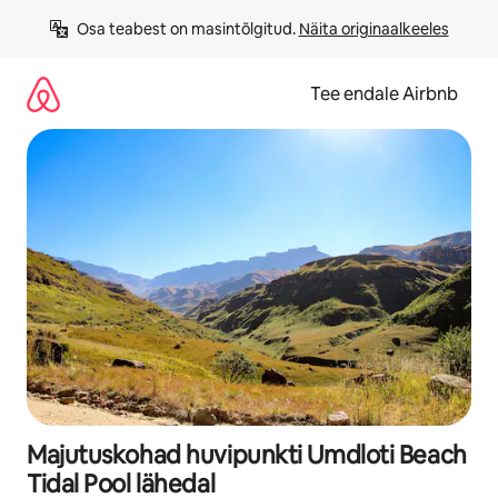
Liigu
Osa teabest on masintõlgitud. 
Näita originaalkeeles
sisu
juurde
Tee endale Airbnb
Majutuskohad huvipunkti Umdloti Beach
Tidal Pool lähedal