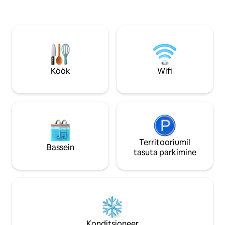
suvepäeval ja vaata
valvatavas elamukompleksis, kus on kaks
mööda ujuvad. Sed
suurt ühist basseini, grillimisvõimalus ja
Vaalavaatlus on ta
5-randise mündiga töötav pesumaja.
hingemattev 10/15
Tasuta wifi, lameekraaniga nutiteler ja
Umhlanga/Ballito j
konditsioneer. Määratud salajane
lennujaamast. Jojo
parkimisala külastajate parkimisega.
varugeneraator ka
Restoranide, ranna, kaupluste ja Salta
Köök
Wifi
ostukeskuse lähedal.
Territooriumil
Bassein
tasuta parkimine
Konditsioneer