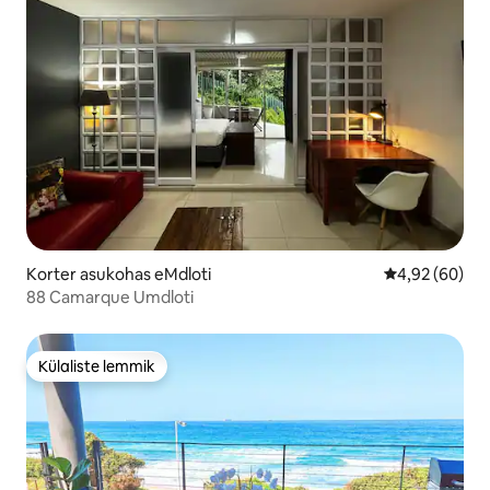
Korter asukohas eMdloti
Keskmine hinn
4,92 (60)
88 Camarque Umdloti
Külaliste lemmik
Külaliste lemmik