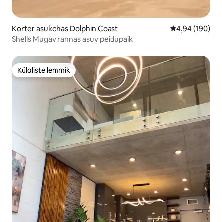
Korter asukohas Dolphin Coast
Keskmine hinna
4,94 (190)
Shells Mugav rannas asuv peidupaik
Külaliste lemmik
Külaliste lemmik