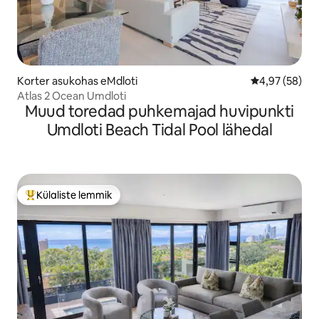
Korter asukohas eMdloti
Keskmine hinn
4,97 (58)
Atlas 2 Ocean Umdloti
Muud toredad puhkemajad huvipunkti
Umdloti Beach Tidal Pool lähedal
Külaliste lemmik
Külaliste suur lemmik