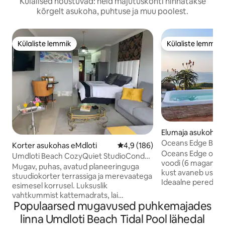
Külalised nõustuvad: neid majutuskohti hinnatakse
kõrgelt asukoha, puhtuse ja muu poolest.
Külaliste lemmik
Külaliste lemmik
Külaliste lemmik
Külaliste lemmik
Elumaja asukohas
Oceans Edge Beach
Korter asukohas eMdloti
Keskmine hinnang 4,9/5, 186 h
4,9 (186)
Backup Power
Oceans Edge on k
Umdloti Beach CozyQuiet StudioCondo
voodi (6 magamisk
Pool & Seaview
Mugav, puhas, avatud planeeringuga
kust avaneb usku
stuudiokorter terrassiga ja merevaatega
Ideaalne peredele
esimesel korrusel. Luksuslik
Jää lõõgastuma, l
vahtkummist kattemadrats, lai
oma hinge. Vitami
Populaarsed mugavused puhkemajades
kaheinimesevoodi ja L-kujuline diivan
kujul! Naudi koktei
lõõgastumiseks. Eraldi duširuum ja
linna Umdloti Beach Tidal Pool lähedal
inspireeritud Spla
tualett. Asub turvalises, ööpäevaringselt