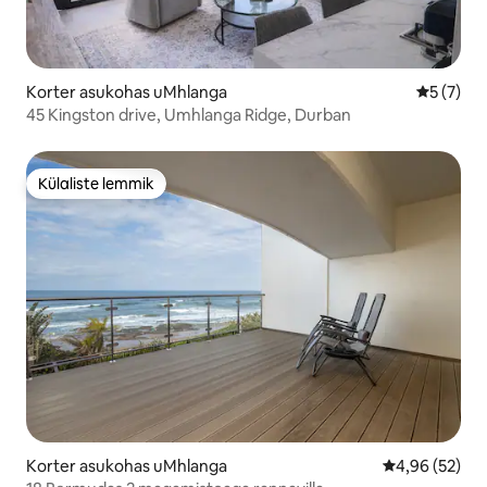
Korter asukohas uMhlanga
Keskmine
5 (7)
45 Kingston drive, Umhlanga Ridge, Durban
Külaliste lemmik
Külaliste lemmik
Korter asukohas uMhlanga
Keskmine hinn
4,96 (52)