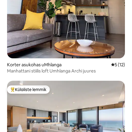
Korter asukohas uMhlanga
Keskmine 
5 (12)
Manhattani stiilis loft Umhlanga Archi juures
Külaliste lemmik
Külaliste suur lemmik