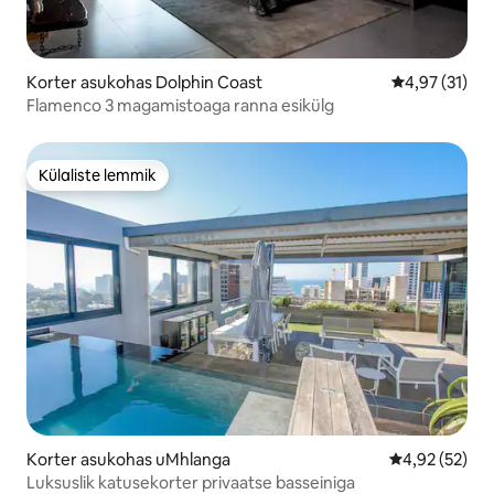
Korter asukohas Dolphin Coast
Keskmine hin
4,97 (31)
Flamenco 3 magamistoaga ranna esikülg
Külaliste lemmik
Külaliste lemmik
Korter asukohas uMhlanga
Keskmine hin
4,92 (52)
Luksuslik katusekorter privaatse basseiniga