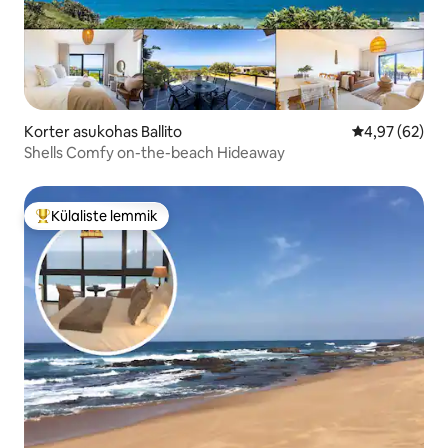
Korter asukohas Ballito
Keskmine hinn
4,97 (62)
Shells Comfy on-the-beach Hideaway
Külaliste lemmik
Külaliste suur lemmik