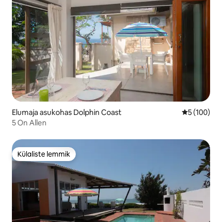
Elumaja asukohas Dolphin Coast
Keskmine h
5 (100)
5 On Allen
Külaliste lemmik
Külaliste lemmik