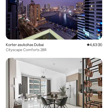
Korter asukohas Dubai
Keskmine hi
4,63 (8)
Cityscape Comforts 2BR