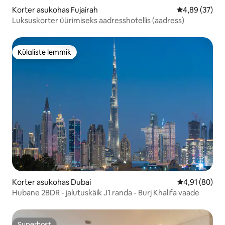
Korter asukohas Fujairah
Keskmine hinn
4,89 (37)
Luksuskorter üürimiseks aadresshotellis (aadress)
Külaliste lemmik
Külaliste lemmik
Korter asukohas Dubai
Keskmine hin
4,91 (80)
Hubane 2BDR - jalutuskäik J1 randa - Burj Khalifa vaade
Superhost