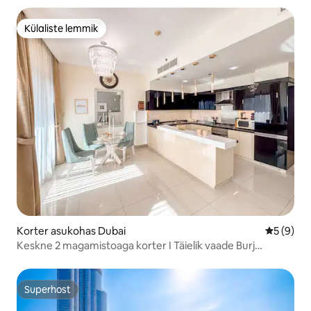
Külaliste lemmik
Külaliste lemmik
Korter asukohas Dubai
Keskmine
5 (9)
Keskne 2 magamistoaga korter I Täielik vaade Burj
Khalifale I Dubai Malli kõrval
Superhost
Superhost