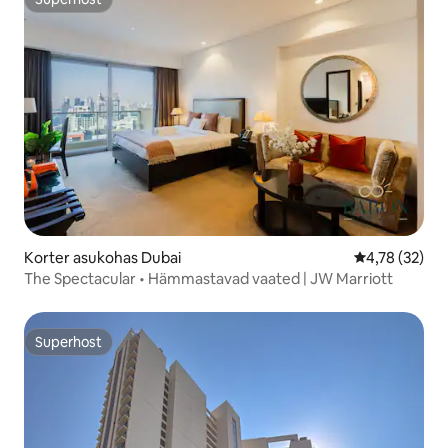
Superhost
Korter asukohas Dubai
Keskmine hin
4,78 (32)
The Spectacular • Hämmastavad vaated | JW Marriott
Superhost
Superhost