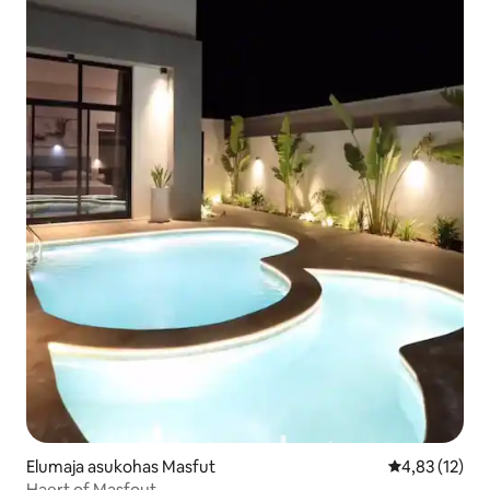
Elumaja asukohas Masfut
Keskmine hin
4,83 (12)
Haert of Masfout