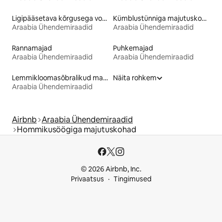
Ligipääsetava kõrgusega voodiga majutuskohad
Kümblustünniga majutuskohad
Araabia Ühendemiraadid
Araabia Ühendemiraadid
Rannamajad
Puhkemajad
Araabia Ühendemiraadid
Araabia Ühendemiraadid
Lemmikloomasõbralikud majutuskohad
Näita rohkem
Araabia Ühendemiraadid
Airbnb
Araabia Ühendemiraadid
Hommikusöögiga majutuskohad
© 2026 Airbnb, Inc.
Privaatsus
Tingimused