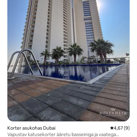
Korter asukohas Dubai
Keskmine hin
4,67 (9)
Vapustav katusekorter ääretu basseiniga ja vaatega