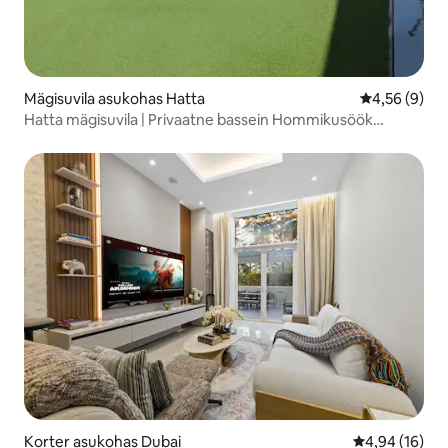
Mägisuvila asukohas Hatta
Keskmine hi
4,56 (9)
Hatta mägisuvila | Privaatne bassein Hommikusöök
Lemmikloomasõbralik
Korter asukohas Dubai
Keskmine hin
4,94 (16)