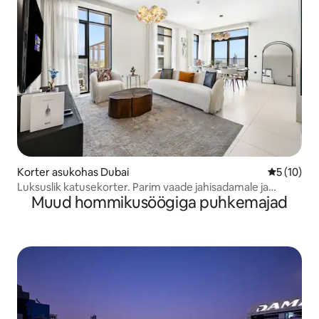
Korter asukohas Dubai
Keskmine 
5 (10)
Luksuslik katusekorter. Parim vaade jahisadamale ja
Muud hommikusöögiga puhkemajad
palmipuudele