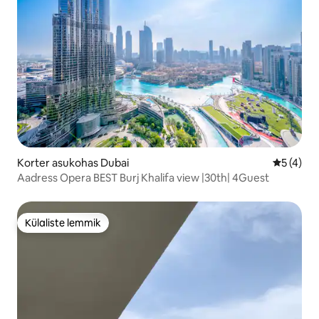
Korter asukohas Dubai
Keskmine
5 (4)
Aadress Opera BEST Burj Khalifa view |30th| 4Guest
Külaliste lemmik
Külaliste lemmik