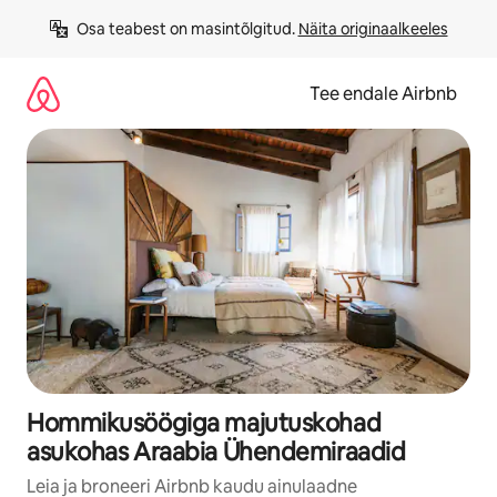
Liigu
Osa teabest on masintõlgitud. 
Näita originaalkeeles
sisu
juurde
Tee endale Airbnb
Hommikusöögiga majutuskohad
asukohas Araabia Ühendemiraadid
Leia ja broneeri Airbnb kaudu ainulaadne