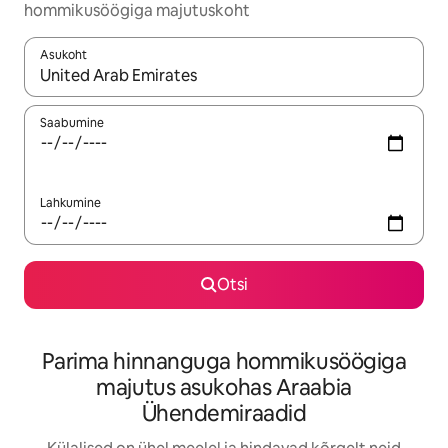
hommikusöögiga majutuskoht
Asukoht
Kui tulemused on kuvatud, liigu ekraanil nooleklahvidega või 
Saabumine
Lahkumine
Otsi
Parima hinnanguga hommikusöögiga
majutus asukohas Araabia
Ühendemiraadid