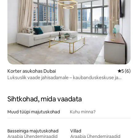
Korter asukohas Dubai
Keskmine
5 (6)
Luksuslik vaade jahisadamale – kaubanduskeskuse ja
ranna lähedal
Sihtkohad, mida vaadata
Muud tüüpi majutuskohad
Kuhu minna?
Basseiniga majutuskohad
Villad
Araabia Ühendemiraadid
Araabia Ühendemiraadid