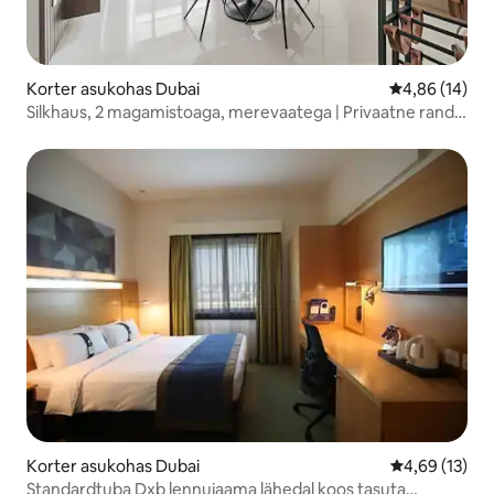
Korter asukohas Dubai
Keskmine hin
4,86 (14)
Silkhaus, 2 magamistoaga, merevaatega | Privaatne rand |
Emaar
Korter asukohas Dubai
Keskmine hin
4,69 (13)
Standardtuba Dxb lennujaama lähedal koos tasuta