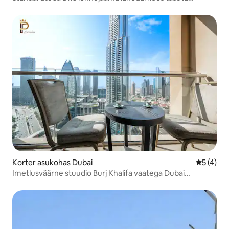
hommikusöögiga
Korter asukohas Dubai
Keskmine
5 (4)
Imetlusväärne stuudio Burj Khalifa vaatega Dubai
kaubanduskeskusele