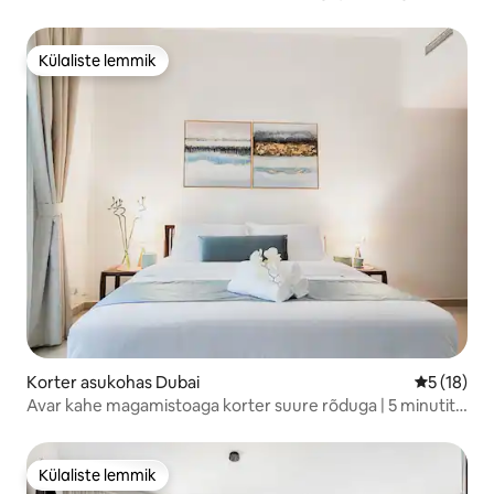
golfiväljakule
Külaliste lemmik
Külaliste lemmik
Korter asukohas Dubai
Keskmine 
5 (18)
Avar kahe magamistoaga korter suure rõduga | 5 minutit
JBR rannani
Külaliste lemmik
Külaliste lemmik