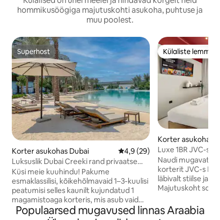
Külalised on ühel meelel ja hindavad kõrgelt neid
hommikusöögiga majutuskohti asukoha, puhtuse ja
muu poolest.
Superhost
Külaliste lemmik
Superhost
Külaliste lemmik
Korter asukohas 
Luxe 1BR JVC-s rõ
Korter asukohas Dubai
Keskmine hinnang 4,9/5, 29 h
4,9 (29)
vaatega
Naudi mugavat ü
Luksuslik Dubai Creeki rand privaatse
korterit JVC-s Dub
laguuniga
Küsi meie kuuhindu! Pakume
läbivalt stiilse ja 
esmaklassilisi, kõikehõlmavaid 1–3-kuulisi
Majutuskoht sobib 
peatumisi selles kaunilt kujundatud 1
paaridele või väik
magamistoaga korteris, mis asub vaid
seal on mugav elut
Populaarsed mugavused linnas Araabia
50 m kaugusel Dubai Creeki laguunist.
köök ja läbimõeldu
Miks peatuda meie juures? Kõik hinnas: