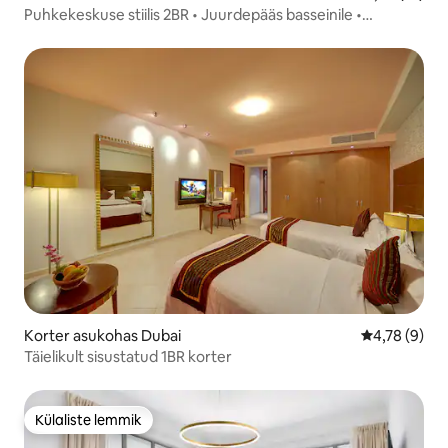
Puhkekeskuse stiilis 2BR • Juurdepääs basseinile •
Privaatne rand
Korter asukohas Dubai
Keskmine hi
4,78 (9)
Täielikult sisustatud 1BR korter
Külaliste lemmik
Külaliste lemmik