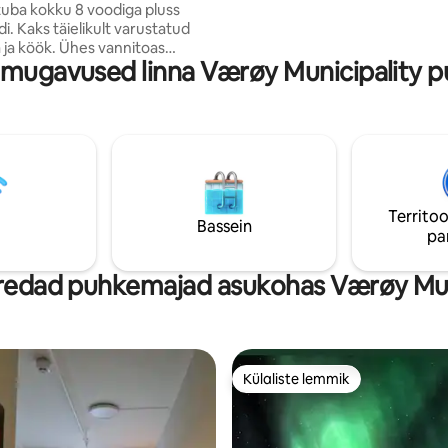
ba kokku 8 voodiga pluss
rustatud
 ja köök. Ühes vannitoas
 mugavused linna Værøy Municipality 
ja kuivati. Majas on traadita
oht
konnas, kust avaneb vaade
le kõikidest tubadest. Välialal
ne kai ja head
ed. Kesklinnas asub
ikohad ja jalgrattarent.
 kaugusel poest ja
Territoo
a transpordiga
Bassein
pa
a ja tagasi
edad puhkemajad asukohas Værøy Mun
Külaliste lemmik
Külaliste lemmik