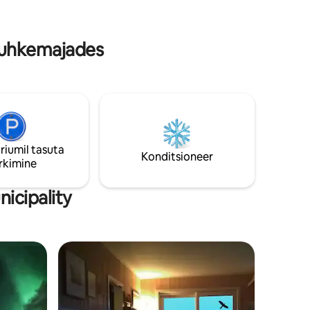
puhkemajades
riumil tasuta
Konditsioneer
rkimine
icipality