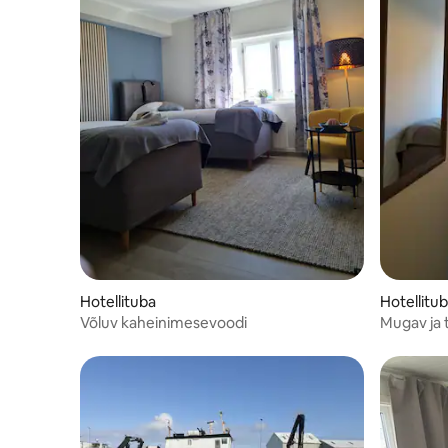
Hotellituba
Hotellitu
Võluv kaheinimesevoodi
Mugav ja