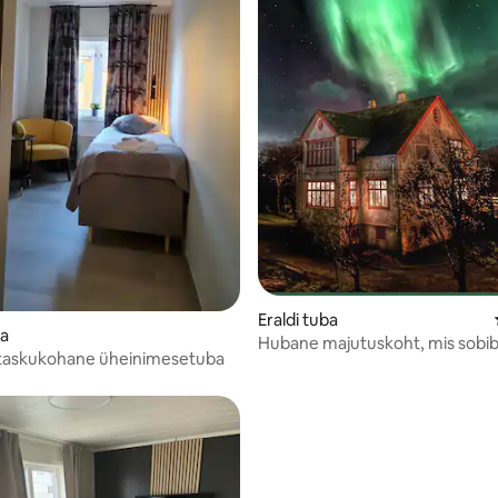
Eraldi tuba
ba
Hubane majutuskoht, mis sobi
 taskukohane üheinimesetuba
ideaalselt matkamiseks ja virma