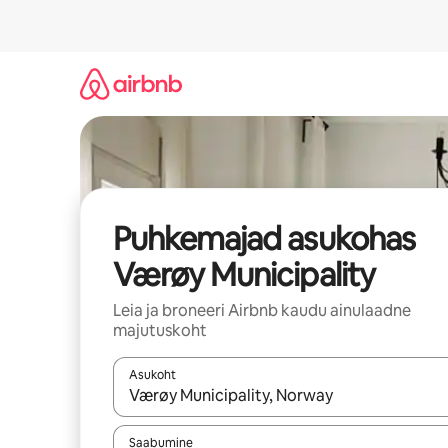
Liigu
sisu
juurde
Puhkemajad asukohas
Værøy Municipality
Leia ja broneeri Airbnb kaudu ainulaadne
majutuskoht
Asukoht
Kui tulemused on kuvatud, liigu ekraanil noolekl
Saabumine