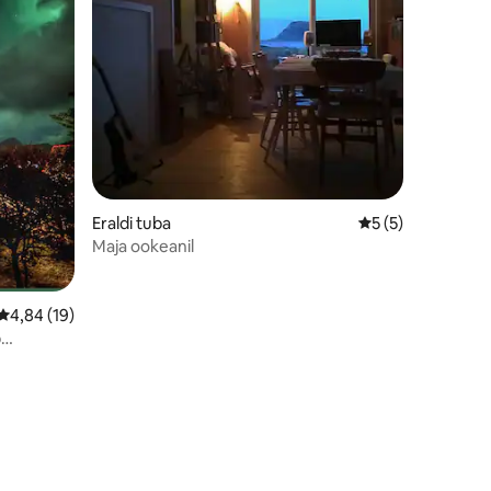
Eraldi tuba
Keskmine hinnang
5 (5)
Maja ookeanil
Keskmine hinnang 4,84/5, 19 hinnangut
4,84 (19)
b
listeks