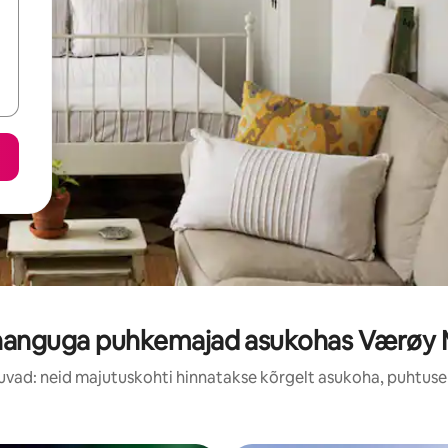
nanguga puhkemajad asukohas Værøy M
uvad: neid majutuskohti hinnatakse kõrgelt asukoha, puhtuse