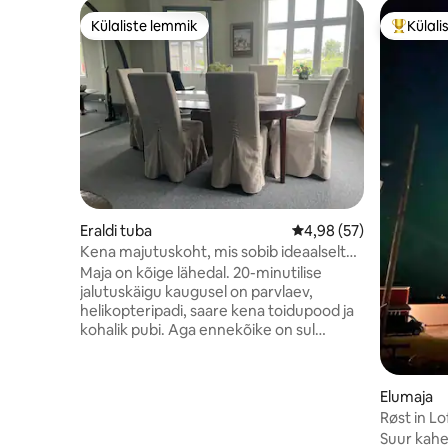
Külaliste lemmik
Külali
Külaliste lemmik
Külalist
Eraldi tuba
Keskmine hinnang 4,98
4,98 (57)
Kena majutuskoht, mis sobib ideaalselt
matkamise baasiks
Maja on kõige lähedal. 20-minutilise
jalutuskäigu kaugusel on parvlaev,
helikopteripadi, saare kena toidupood ja
kohalik pubi. Aga ennekõike on sul
suurepärane lähtepunkt fantastilisteks
matkadeks ja suurepärasteks
virmalisteks. Maja on meile kuulunud viis
Elumaja
aastat ja oleme siin aeg-ajalt viibinud, kuid
Røst in L
2024. aastal kolisime siia. See on mõeldud
magamistu
Suur kahe
seiklus- ja B&B-äri jaoks aastaringselt. Nii