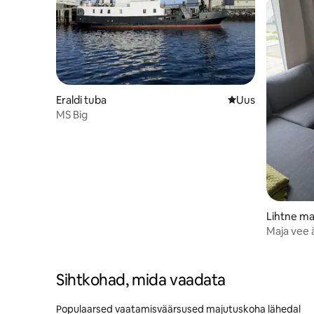
Eraldi tuba
Uus majutuskoht
Uus
MS Big
Lihtne ma
Maja vee 
Sihtkohad, mida vaadata
Populaarsed vaatamisväärsused majutuskoha lähedal