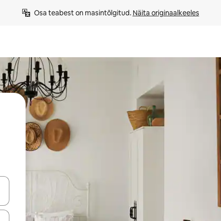
Osa teabest on masintõlgitud. 
Näita originaalkeeles
ahvidega või puuduta või tõmba mööda ekraani.