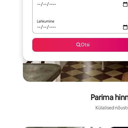
Lahkumine
Otsi
Parima hin
Külalised nõust