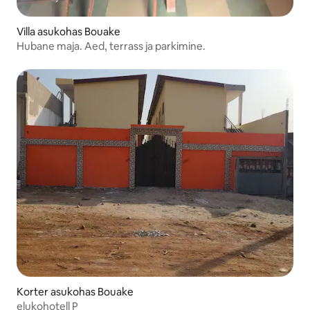
Villa asukohas Bouake
Hubane maja. Aed, terrass ja parkimine.
Korter asukohas Bouake
elukohotell P