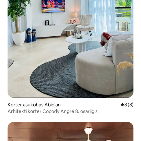
Korter asukohas Abidjan
Keskmine
3 (3)
Arhitekti korter Cocody Angré 8. osariigis