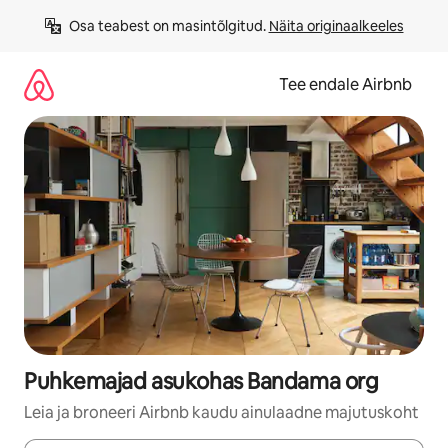
Liigu
Osa teabest on masintõlgitud. 
Näita originaalkeeles
sisu
juurde
Tee endale Airbnb
Puhkemajad asukohas Bandama org
Leia ja broneeri Airbnb kaudu ainulaadne majutuskoht