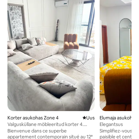
Korter asukohas Zone 4
Uus majutuskoht
Uus
Elumaja asukohas
Valgusküllane möbleeritud korter 4.
Elegantsus
tsoonis
Bienvenue dans ce superbe
Simplifiez-vous la
appartement contemporain situé au 12ᵉ
paisible et centra