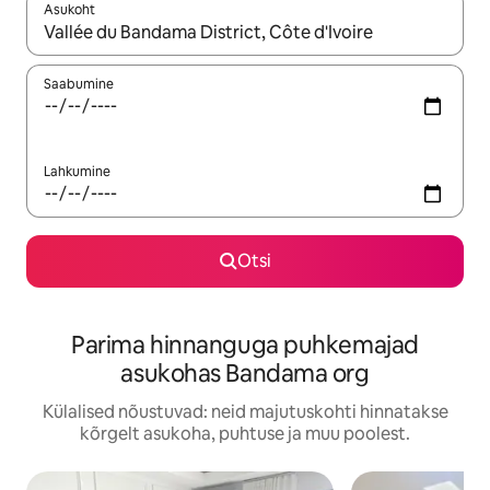
Asukoht
Kui tulemused on kuvatud, liigu ekraanil nooleklahvidega või 
Saabumine
Lahkumine
Otsi
Parima hinnanguga puhkemajad
asukohas Bandama org
Külalised nõustuvad: neid majutuskohti hinnatakse
kõrgelt asukoha, puhtuse ja muu poolest.