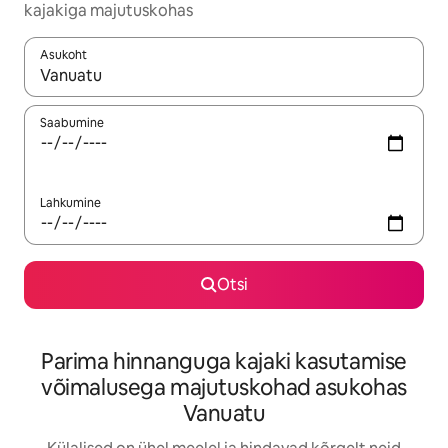
kajakiga majutuskohas
Asukoht
Kui tulemused on kuvatud, liigu ekraanil nooleklahvidega või 
Saabumine
Lahkumine
Otsi
Parima hinnanguga kajaki kasutamise
võimalusega majutuskohad asukohas
Vanuatu