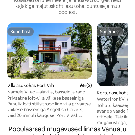
Külalised on ühel meelel ja hindavad kõrgelt neid
kajakiga majutuskohti asukoha, puhtuse ja muu
poolest.
Superhost
Superhost
Superhost
Superhost
Villa asukohas Port Vila
Keskmine hinnang 5/5, 3 h
5 (3)
Namele Villad – aiavilla, bassein ja rand
Korter asukohas Tu
Privaatne loft-villa väikese basseiniga
to
Waterfront Villa 1, 
Rahulik lofti stiilis troopiline villa privaatse
Bay
Tohutu kaasaegne 
väikese basseiniga Angelfish Cove’is,
avaneb vaade Turtl
vaid 20 minuti kaugusel Port Vilast.
riffidele. Täielikult
Lopsakate aedadega ümbritsetud ja
mugavustega, 2 m
valgest liivarannast mõne sammu
Populaarsed mugavused linnas Vanuatu
vannituba, suur k
kaugusel asuv majutuskoht sobib
ja rõdu. Kuurordi s