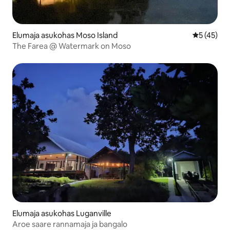
Elumaja asukohas Moso Island
Keskmine 
5 (45)
The Farea @ Watermark on Moso
Elumaja asukohas Luganville
Aroe saare rannamaja ja bangalo