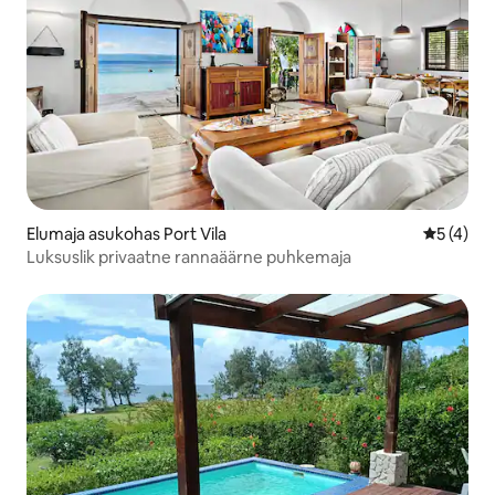
Elumaja asukohas Port Vila
Keskmine
5 (4)
Luksuslik privaatne rannaäärne puhkemaja