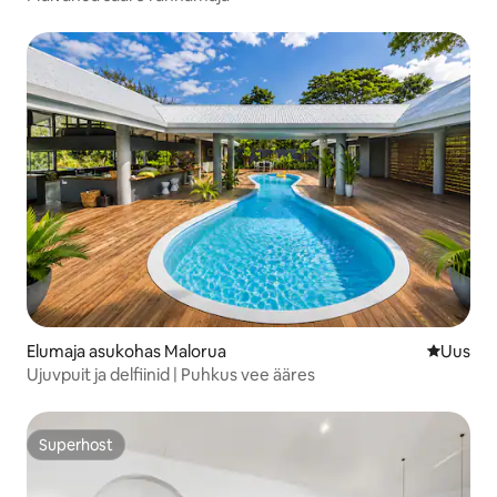
Elumaja asukohas Malorua
Uus maju
Uus
Ujuvpuit ja delfiinid | Puhkus vee ääres
Superhost
Superhost