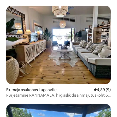
Elumaja asukohas Luganville
Keskmine hin
4,89 (9)
Purjetamine RANNAMAJA, hiiglaslik disainmajutuskoht 6
eriti laia voodit