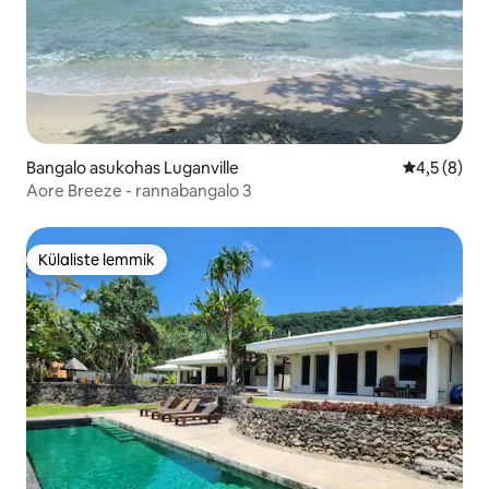
Bangalo asukohas Luganville
Keskmine h
4,5 (8)
Aore Breeze - rannabangalo 3
Külaliste lemmik
Külaliste lemmik