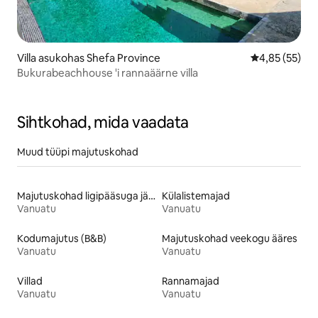
Villa asukohas Shefa Province
Keskmine hin
4,85 (55)
Bukurabeachhouse 'i rannaäärne villa
Sihtkohad, mida vaadata
Muud tüüpi majutuskohad
Majutuskohad ligipääsuga järvele
Külalistemajad
Vanuatu
Vanuatu
Kodumajutus (B&B)
Majutuskohad veekogu ääres
Vanuatu
Vanuatu
Villad
Rannamajad
Vanuatu
Vanuatu