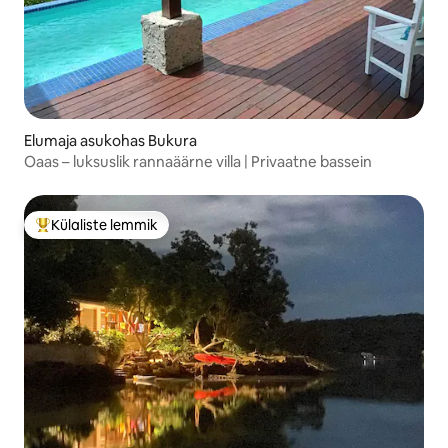
Elumaja asukohas Bukura
Oaas – luksuslik rannaäärne villa | Privaatne bassein
Külaliste lemmik
Külaliste suur lemmik