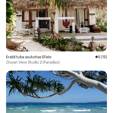
Eraldi tuba asukohas Efate
Keskmine 
5 (15)
Ocean View Studio 2 (Paradiso)