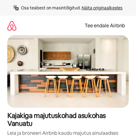
Liigu
Osa teabest on masintõlgitud. 
Näita originaalkeeles
sisu
juurde
Tee endale Airbnb
Kajakiga majutuskohad asukohas
Vanuatu
Leia ja broneeri Airbnb kaudu majutus ainulaadses