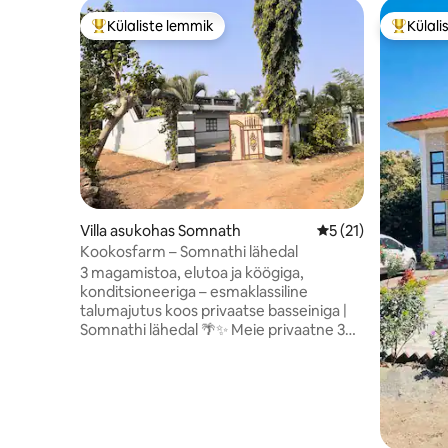
Külaliste lemmik
Külali
Külaliste suur lemmik
Külalist
Villa asukohas Somnath
Keskmine hinnang 
5 (21)
Kookosfarm – Somnathi lähedal
3 magamistoa, elutoa ja köögiga,
konditsioneeriga – esmaklassiline
talumajutus koos privaatse basseiniga |
Somnathi lähedal 🌴✨ Meie privaatne 3
magamistoa ja elutoaga majutuskoht
asub vaid 15 minuti kaugusel Somnathist
🛕 ja Giri 🦁 lähedal ning on ideaalne baas
seiklusteks. Naudi lopsakaid
kookospalme ja puhast külaõhku
(õhukvaliteedi indeks alla 20), kus