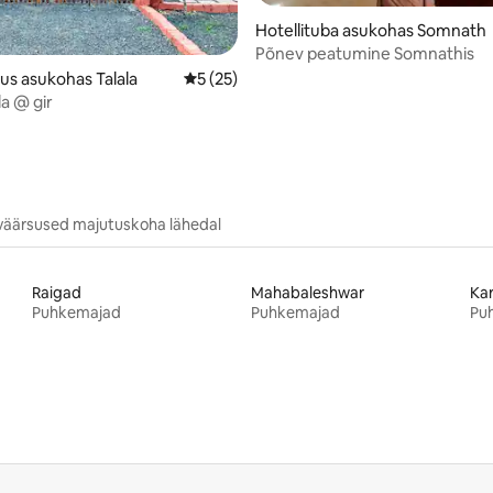
Hotellituba asukohas Somnath
Põnev peatumine Somnathis
us asukohas Talala
Keskmine hinnang 5/5, 25 hinnangut
5 (25)
la @ gir
väärsused majutuskoha lähedal
Raigad
Mahabaleshwar
Kar
Puhkemajad
Puhkemajad
Pu