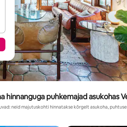
ma hinnanguga puhkemajad asukohas Ve
uvad: neid majutuskohti hinnatakse kõrgelt asukoha, puhtuse