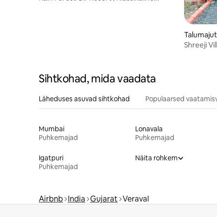
peremajake
Talumajut
Shreeji Vil
Sihtkohad, mida vaadata
Läheduses asuvad sihtkohad
Populaarsed vaatamis
Mumbai
Lonavala
Puhkemajad
Puhkemajad
Igatpuri
Näita rohkem
Puhkemajad
Airbnb
India
Gujarat
Veraval