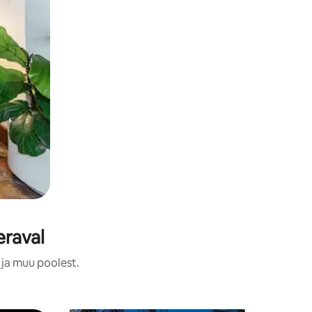
raval
 ja muu poolest.