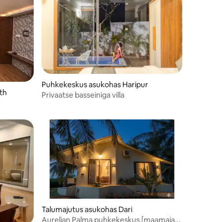
Puhkekeskus asukohas Haripur
th
Privaatse basseiniga villa
Talumajutus asukohas Dari
Aurelian Palma puhkekeskus [maamaja