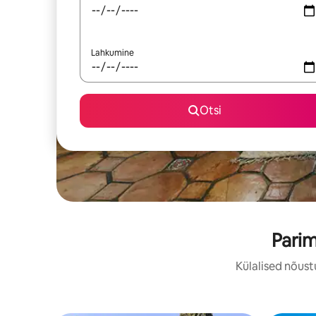
Lahkumine
Otsi
Pari
Külalised nõust