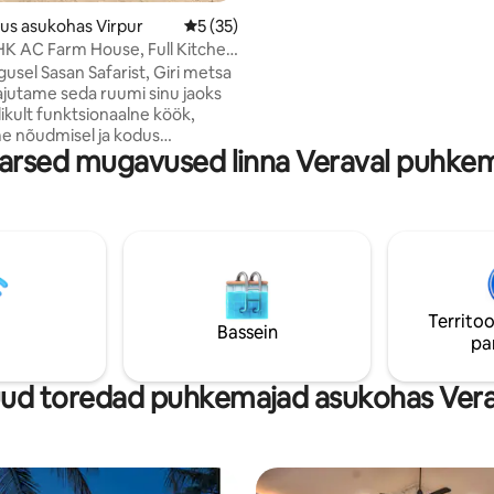
mälestusi • peatumine on ülirahulik ja
us asukohas Virpur
Keskmine hinnang 5/5, 35 hinnangut
5 (35)
kaosest eemal
HK AC Farm House, Full Kitchen
usel Sasan Safarist, Giri metsa
ajutame seda ruumi sinu jaoks
elikult funktsionaalne köök,
e nõudmisel ja kodus
arsed mugavused linna Veraval puhke
 köögivilju sinu teenistuses.
kimine, väliala ja lõkkelaager, kui
s istuda. Kui sul veab, võid
usloodust rõdult lähedal või
him linn 1,9 km pikkune Talala
 põhi- ja meditsiinilisi vajadusi,
27 km kaugusel (40-minutilise
kaugusel) ja Jamjiri juga, 39 km
Territoo
Kui planeerid Diut, on see 90-
Bassein
pa
 autosõidu kaugusel...!
ud toredad puhkemajad asukohas Vera