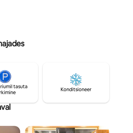
lõõgastuda.
majades
riumil tasuta
Konditsioneer
rkimine
val