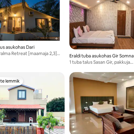
us asukohas Dari
Palma Retreat [maamaja 2,3]
Eraldi tuba asukohas Gir Somna
us 4}
1 tuba talus Sasan Gir, pakkuja
Moonknight Hospitality
ste lemmik
e suur lemmik