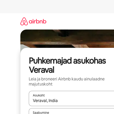
Liigu
sisu
juurde
Puhkemajad asukohas
Veraval
Leia ja broneeri Airbnb kaudu ainulaadne
majutuskoht
Asukoht
Kui tulemused on kuvatud, liigu ekraanil noolekl
Saabumine