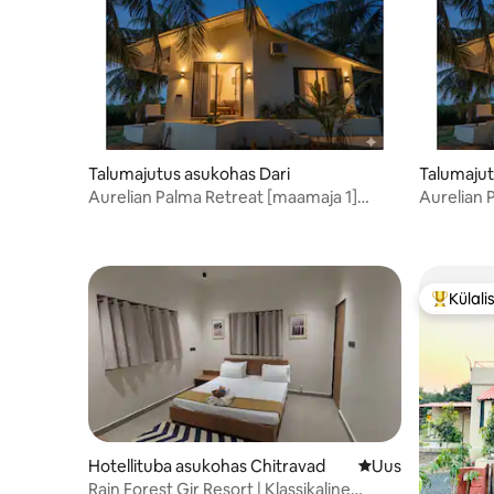
Talumajutus asukohas Dari
Talumajut
Aurelian Palma Retreat [maamaja 1]
Aurelian 
{Majutus 2}
{Mahutav
Külali
Külalist
Hotellituba asukohas Chitravad
Uus majutuskoht
Uus
Rain Forest Gir Resort | Klassikaline