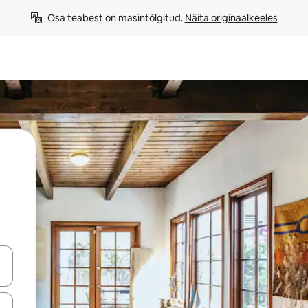
Osa teabest on masintõlgitud. 
Näita originaalkeeles
ahvidega või puuduta või tõmba mööda ekraani.