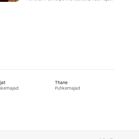
4] {Mahutavus 2}
jat
Thane
hkemajad
Puhkemajad