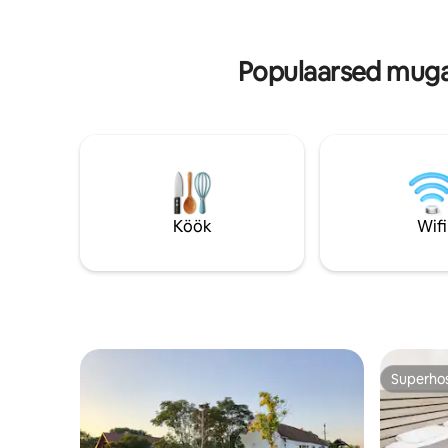
õhtuveini nautimiseks. 🤝
raamatud,
KÜLALISLAHKUS – alati lähedal, et aidata.
ümbritseb
✨ KUI… soovid rahu ja mugavust Belgradi
Populaarsed muga
südames. 😊 TERE!
Köök
Wifi
Superho
Superho