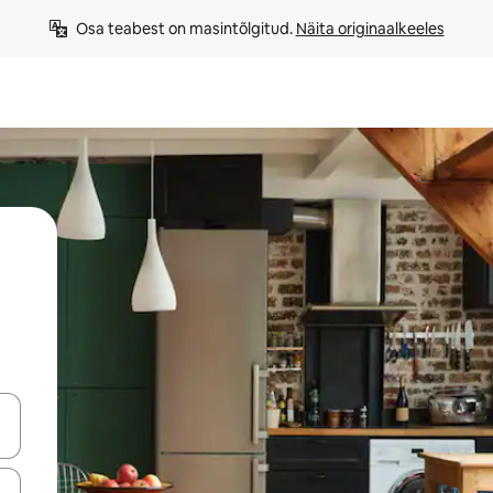
Osa teabest on masintõlgitud. 
Näita originaalkeeles
ahvidega või puuduta või tõmba mööda ekraani.