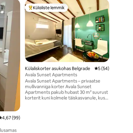
Külaliste lemmik
Külal
Külaliste suur lemmik
Külalist
Külaliskorter asukohas Belgrade
Keskmine hinnang 
5 (54)
Külalisko
ade
Avala Sunset Apartments
Crown St
desinfits
Avala Sunset Apartments – privaatse
Aia juur
mullivanniga korter Avala Sunset
maalähed
Apartments pakub hubast 30 m² suurust
südames. 
korterit kuni kolmele täiskasvanule, kus
kiriku ka
on privaatne mullivann täielikuks
vaikne ja
lõõgastumiseks. Külalised saavad nautida
renoveeri
ka suurt jagatud 8x4 m basseini, mida
mugavuste
Keskmine hinnang 4,67/5, 99 hinnangut
4,67 (99)
jagatakse The Resident House'iga.
Mugavaks
Ideaalne paaridele või väikestele
võimaldab
 ilusamas
rühmadele, kes otsivad mugavust ja
töötada 