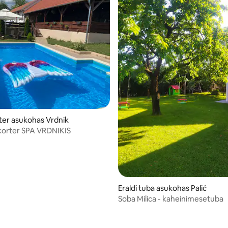
rter asukohas Vrdnik
korter SPA VRDNIKIS
 5/5, 4 hinnangut
Eraldi tuba asukohas Palić
Soba Milica - kaheinimesetuba