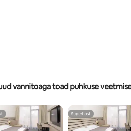
ud vannitoaga toad puhkuse veetmis
st
Superhost
st
Superhost