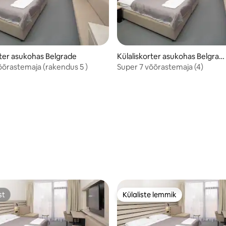
rter asukohas Belgrade
Külaliskorter asukohas Belgrad
e
õõrastemaja (rakendus 5 )
Super 7 võõrastemaja (4)
st
Külaliste lemmik
st
Külaliste lemmik