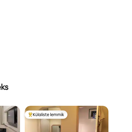
eks
Külaliste lemmik
Külaliste suur lemmik