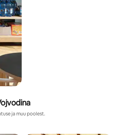
Vojvodina
htuse ja muu poolest.