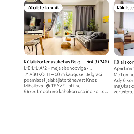
Külaliste lemmik
Külalist
Külaliste lemmik
Külalist
Külaliskorter asukohas Belgra
Keskmine hinnang 4,9/
4,9 (246)
Külalisko
de
L*E*L*L*A*2 – maja sisehooviga •
Jalakäijate tsoon
📍 ASUKOHT – 50 m kaugusel Belgradi
Meil on h
peamisest jalakäijate tänavast Knez
Ady 6 korte
Mihailova. 🏠 TEAVE – stiilne
majutusko
65 ruutmeetrine kahekorruseline korter
varustatu
neljale külalisele (+ beebivoodi). Esimene
teler, tel
korrus: avatud elutuba köögi, söögitoa,
ajakirjad,
diivani, teleri ja dušiga vannitoaga. Loft:
parkimine
hubane magamistuba king-suuruses
Apartment
voodi, kappide ja teleriga. 🌿 ARMSA –
kolme stu
Väljas istumisala – haruldane leid
täielikult
kesklinnas, ideaalne hommikukohvi või
lameekraa