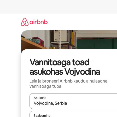
Liigu
sisu
juurde
Vannitoaga toad
asukohas Vojvodina
Leia ja broneeri Airbnb kaudu ainulaadne
vannitoaga tuba
Asukoht
Kui tulemused on kuvatud, liigu ekraanil noolekl
Saabumine