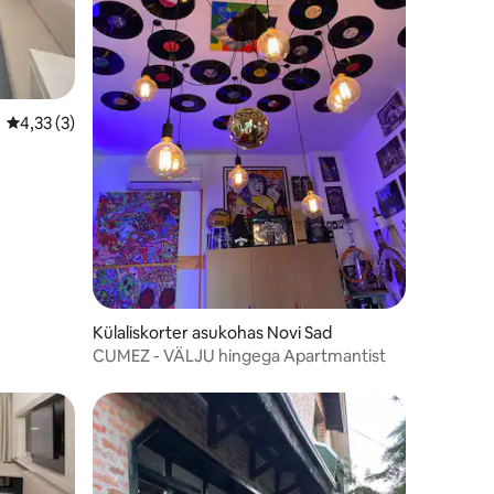
Keskmine hinnang 4,33/5, 3 hinnangut
4,33 (3)
Külaliskorter asukohas Novi Sad
CUMEZ - VÄLJU hingega Apartmantist