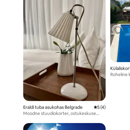
Külalisko
Roheline 
Eraldi tuba asukohas Belgrade
Keskmine hinnang
5 (4)
Moodne stuudiokorter, ostukeskuse
„Stadion“ lähedal