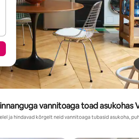
innanguga vannitoaga toad asukohas 
elel ja hindavad kõrgelt neid vannitoaga tubasid asukoha, pu