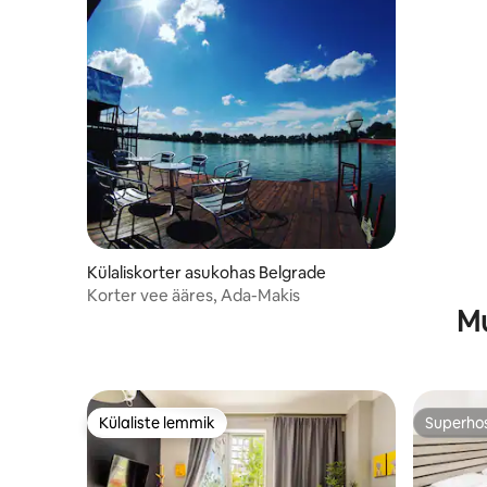
Külaliskorter asukohas Belgrade
Korter vee ääres, Ada-Makis
Mu
Külaliste lemmik
Superho
Külaliste lemmik
Superho