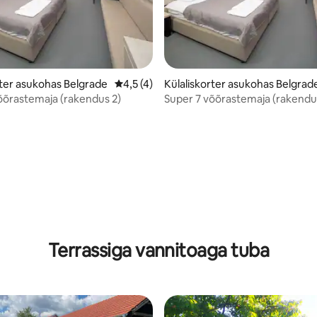
rter asukohas Belgrade
Keskmine hinnang 4,5/5, 4 hinnangut
4,5 (4)
Külaliskorter asukohas Belgrad
õõrastemaja (rakendus 2)
Super 7 võõrastemaja (rakendus
Terrassiga vannitoaga tuba