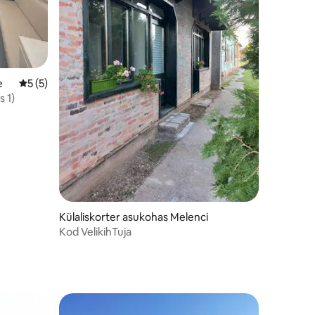
e
Keskmine hinnang 5/5, 5 hinnangut
5 (5)
 1)
Külaliskorter asukohas Melenci
Kod VelikihTuja