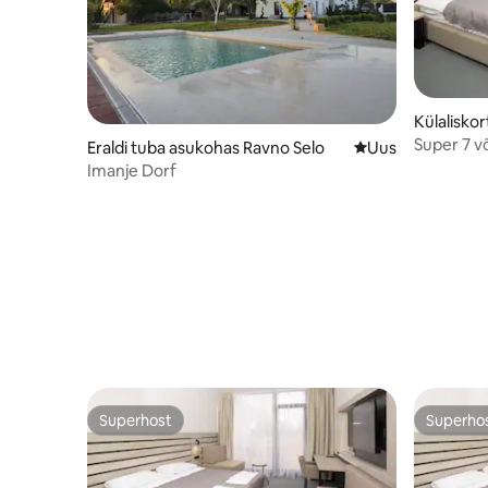
Külalisko
Super 7 v
Eraldi tuba asukohas Ravno Selo
Uus majutuskoht
Uus
Imanje Dorf
Superhost
Superho
Superhost
Superho