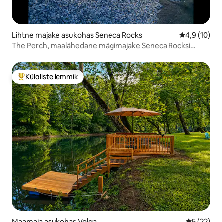
Lihtne majake asukohas Seneca Rocks
Keskmine hi
4,9 (10)
The Perch, maalähedane mägimajake Seneca Rocksi
juures
Külaliste lemmik
Külaliste suur lemmik
Maamaja asukohas Volga
Keskmine 
5 (22)