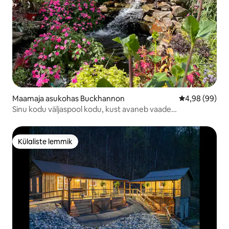
Maamaja asukohas Buckhannon
Keskmine hinn
4,98 (99)
Sinu kodu väljaspool kodu, kust avaneb vaade
Buckhannonile
Külaliste lemmik
Külaliste lemmik