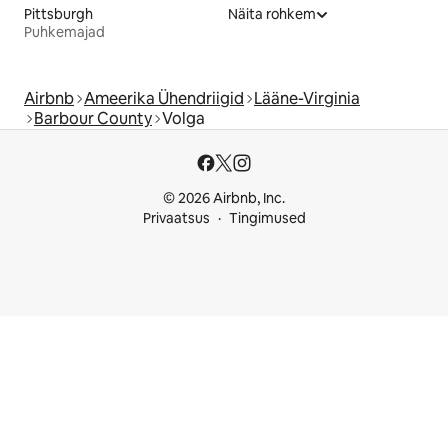
Pittsburgh
Näita rohkem
Puhkemajad
Airbnb
Ameerika Ühendriigid
Lääne-Virginia
Barbour County
Volga
© 2026 Airbnb, Inc.
Privaatsus
Tingimused