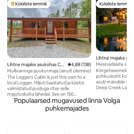
Külaliste lemmik
Külaliste lemmik
Külaliste suur lemmik
Külaliste lemmik
Lihtne majake as
anton
Mesinädalate spaae
Lihtne majake asukohas Cra
Keskmine hinnang 4,88/5, 138 h
4,88 (138)
Kümblustünn!
wford
Kõrgetasemeline 
Mullivanniga puukurmaja (ainult ülemine)
puhkuskoht koos pr
The Loggers Cabin is just this own to a
asub mändide vahe
local Logger. Hiljuti taastatud ja käsitsi
Deep Creek Lake'i 
valmistatud puiduga otse selle
kohandatud saun, 
majutuskoha lähedal. See on 150
välitelevisioon, mu
Populaarsed mugavused linna Volga
vahelduvvoolu talu ja lindude küttimise
propaaniga tuleas
kaitseala. Lõõgastu mullivannis,
puhkemajades
hommikumantlid, l
matkama, võta kaasa oma ATV-d/UTV-d
suuruses voodi, e
- sõida miilide kaugusele kohalikest
Margaretaville'i m
tagateedest. Piisavalt ruumi paadi või
tiigi ääres. Kõlab a
haagise parkimiseks. Läheduses asuvad
koht sinu jaoks! T
avalikud maad pakuvad kalapüüki, jahti,