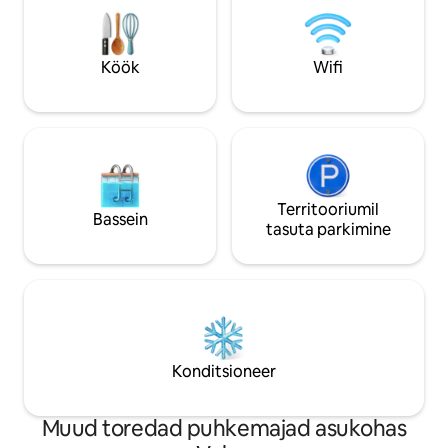
kallimaga spaalaa
matkamist, kajakisõitu jne 20 minuti
Pakume kõiki hädava
kaugusel populaarsest Stonewall
muud! Vaid 15 min
Resortist. (NO WIFI, AT&T & Mõned
Köök
Wifi
Resortist.
teised teenusepakkujad on teenus
Territooriumil
Bassein
tasuta parkimine
Konditsioneer
Muud toredad puhkemajad asukohas