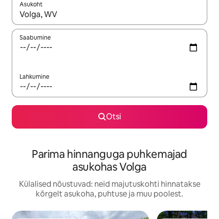
Asukoht
Kui tulemused on kuvatud, liigu ekraanil nooleklahvidega või 
Saabumine
Lahkumine
Otsi
Parima hinnanguga puhkemajad
asukohas Volga
Külalised nõustuvad: neid majutuskohti hinnatakse
kõrgelt asukoha, puhtuse ja muu poolest.