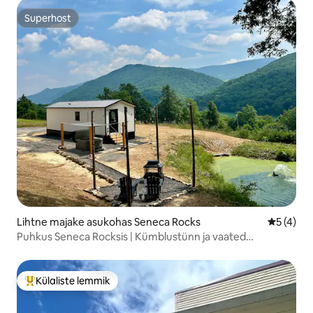
Superhost
Superhost
Lihtne majake asukohas Seneca Rocks
Keskmine
5 (4)
Puhkus Seneca Rocksis | Kümblustünn ja vaated
mägedele
Külaliste lemmik
Külaliste suur lemmik