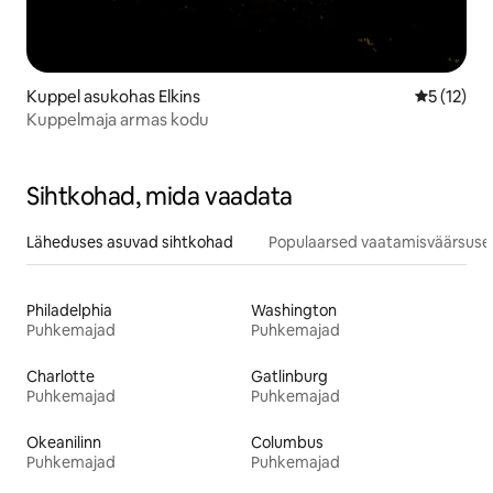
Kuppel asukohas Elkins
Keskmine 
5 (12)
Kuppelmaja armas kodu
Sihtkohad, mida vaadata
Läheduses asuvad sihtkohad
Populaarsed vaatamisväärsuse
Philadelphia
Washington
Puhkemajad
Puhkemajad
Charlotte
Gatlinburg
Puhkemajad
Puhkemajad
Okeanilinn
Columbus
Puhkemajad
Puhkemajad