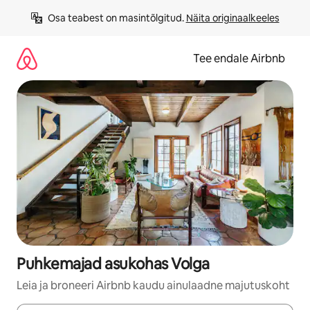
Liigu
Osa teabest on masintõlgitud. 
Näita originaalkeeles
sisu
juurde
Tee endale Airbnb
Puhkemajad asukohas Volga
Leia ja broneeri Airbnb kaudu ainulaadne majutuskoht