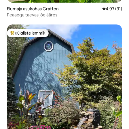
Elumaja asukohas Grafton
Keskmine hin
4,97 (31)
Peaaegu taevas jõe ääres
Külaliste lemmik
Külaliste suur lemmik