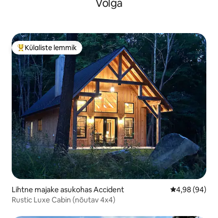
Volga
Külaliste lemmik
Külaliste suur lemmik
Lihtne majake asukohas Accident
Keskmine hinn
4,98 (94)
Rustic Luxe Cabin (nõutav 4x4)