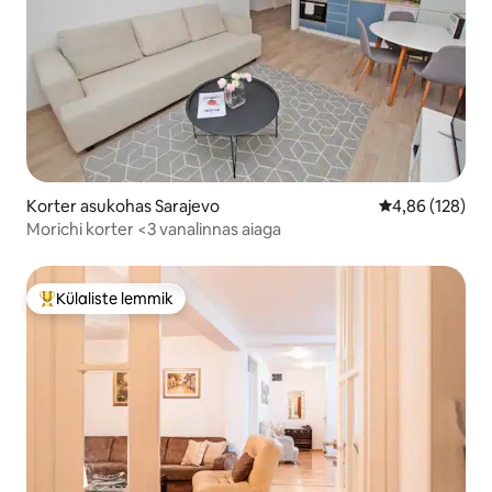
Korter asukohas Sarajevo
Keskmine hinn
4,86 (128)
Morichi korter <3 vanalinnas aiaga
Külaliste lemmik
Külaliste suur lemmik