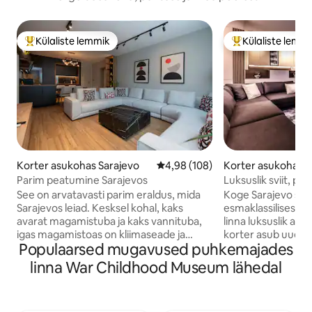
Külaliste lemmik
Külaliste lemm
Külaliste suur lemmik
Külaliste suur le
Korter asukohas Sarajevo
Keskmine hinnang 4,98/5, 108 h
4,98 (108)
Korter asukohas S
Parim peatumine Sarajevos
Luksuslik sviit, p
kesklinnas - tasut
See on arvatavasti parim eraldus, mida
Koge Sarajevo süd
Sarajevos leiad. Kesksel kohal, kaks
esmaklassilises asukohas.
avarat magamistuba ja kaks vannituba,
linna luksuslik av
igas magamistoas on kliimaseade ja
korter asub uues 
Populaarsed mugavused puhkemajades
televiisor, suur diivan elutoas,
privaatne garaaž, t
pesumasin/kuivatusmasin,
juurdepääs liftile 
linna War Childhood Museum lähedal
lisadiivanvoodi ühes magamistoas,
Asub kõige kesks
täielikult varustatud köök, kapid igas
kus on kõik käeul
magamistoas, aknakatted ja eriti
hoones ja värsket