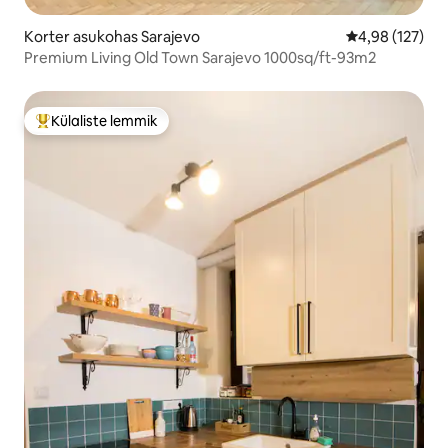
Korter asukohas Sarajevo
Keskmine hinn
4,98 (127)
Premium Living Old Town Sarajevo 1000sq/ft-93m2
Külaliste lemmik
Külaliste suur lemmik