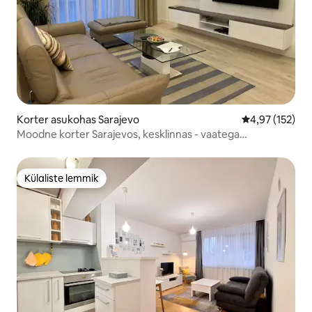
Korter asukohas Sarajevo
Keskmine hinn
4,97 (152)
Moodne korter Sarajevos, kesklinnas - vaatega
katedraalile
Külaliste lemmik
Külaliste lemmik