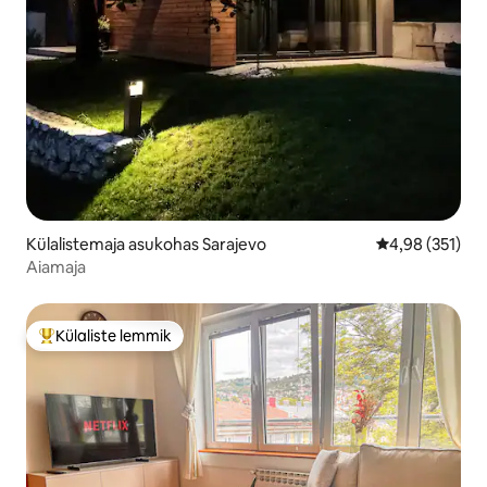
Külalistemaja asukohas Sarajevo
Keskmine hinn
4,98 (351)
Aiamaja
Külaliste lemmik
Külaliste suur lemmik