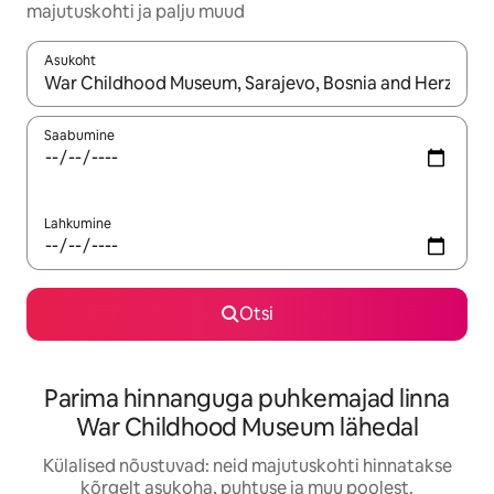
majutuskohti ja palju muud
Asukoht
Kui tulemused on kuvatud, liigu ekraanil nooleklahvidega või 
Saabumine
Lahkumine
Otsi
Parima hinnanguga puhkemajad linna
War Childhood Museum lähedal
Külalised nõustuvad: neid majutuskohti hinnatakse
kõrgelt asukoha, puhtuse ja muu poolest.