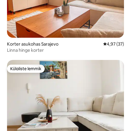
Korter asukohas Sarajevo
Keskmine hin
4,97 (37)
Linna hinge korter
Külaliste lemmik
Külaliste lemmik