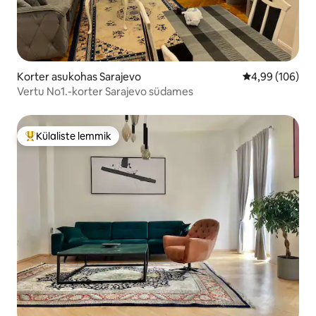
Korter asukohas Sarajevo
Keskmine hinna
4,99 (106)
Vertu No1.-korter Sarajevo südames
Külaliste lemmik
Külaliste suur lemmik