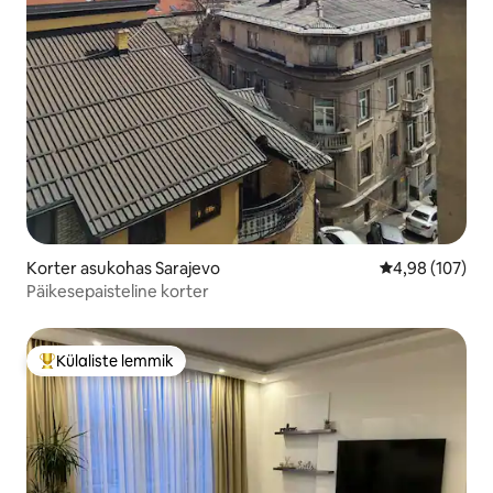
Korter asukohas Sarajevo
Keskmine hinn
4,98 (107)
Päikesepaisteline korter
Külaliste lemmik
Külaliste suur lemmik