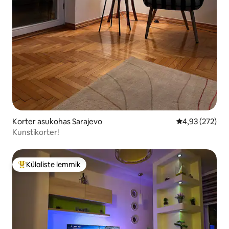
Korter asukohas Sarajevo
Keskmine hinn
4,93 (272)
Kunstikorter!
Külaliste lemmik
Külaliste suur lemmik