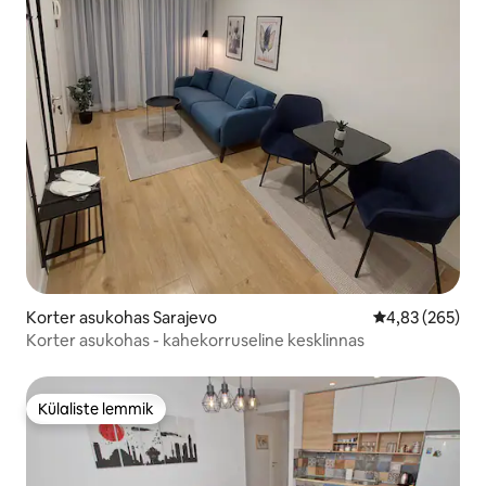
Korter asukohas Sarajevo
Keskmine hinna
4,83 (265)
Korter asukohas - kahekorruseline kesklinnas
Külaliste lemmik
Külaliste lemmik