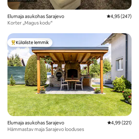
Elumaja asukohas Sarajevo
Keskmine hinna
4,95 (247)
Korter „Magus kodu“
Külaliste lemmik
Külaliste suur lemmik
Elumaja asukohas Sarajevo
Keskmine hinn
4,99 (221)
Hämmastav maja Sarajevo looduses