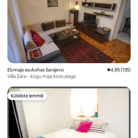
Elumaja asukohas Sarajevo
Keskmine hinn
4,95 (135)
Villa Zara – kogu maja koos aiaga
Külaliste lemmik
Külaliste lemmik