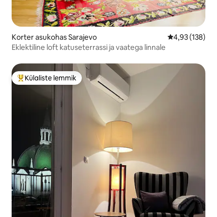
Korter asukohas Sarajevo
Keskmine hinn
4,93 (138)
Eklektiline loft katuseterrassi ja vaatega linnale
Külaliste lemmik
Külaliste suur lemmik