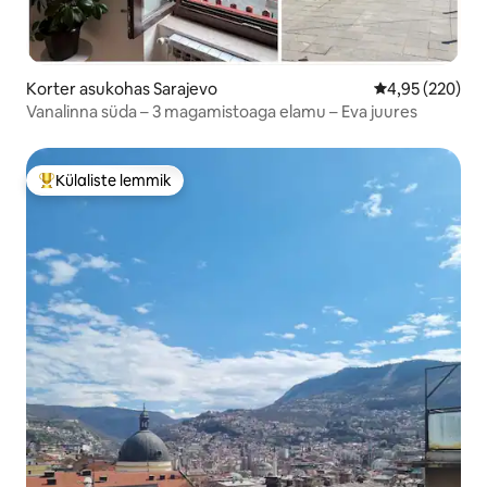
Korter asukohas Sarajevo
Keskmine hinna
4,95 (220)
Vanalinna süda – 3 magamistoaga elamu – Eva juures
Külaliste lemmik
Külaliste suur lemmik