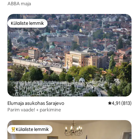
ABBA maja
Külaliste lemmik
Külaliste lemmik
Elumaja asukohas Sarajevo
Keskmine hinn
4,91 (813)
Parim vaade! + parkimine
Külaliste lemmik
Külaliste suur lemmik