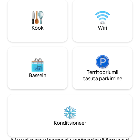
kvaliteetsed madratsid, padjad ja
kõrvalmajas. Pagar
voodilinad. Radiceva on üks ilusamaid
restoranid, poed 
tänavaid kesklinnas, mida ümbritsevad
vaatamisväärsuse
rohelus, kohvikud, restoranid,
kaugusel. Ühistransport on 2-minutilise
ostukeskus ja peamine jalakäijate tänav.
jalutuskäigu kaugu
Köök
Wifi
Territooriumil
Bassein
tasuta parkimine
Konditsioneer