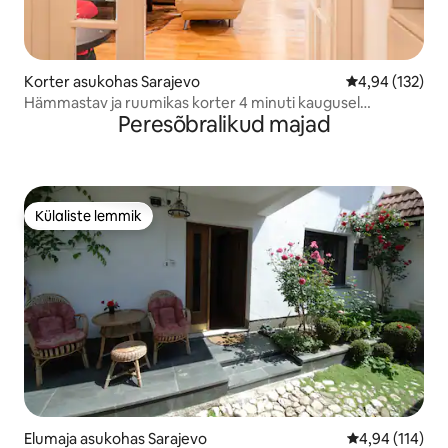
Korter asukohas Sarajevo
Keskmine hinn
4,94 (132)
Hämmastav ja ruumikas korter 4 minuti kaugusel
Peresõbralikud majad
vanalinnast
Külaliste lemmik
Külaliste lemmik
Elumaja asukohas Sarajevo
Keskmine hinn
4,94 (114)