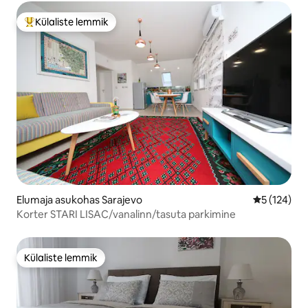
Külaliste lemmik
Külaliste suur lemmik
Elumaja asukohas Sarajevo
Keskmine h
5 (124)
Korter STARI LISAC/vanalinn/tasuta parkimine
Külaliste lemmik
Külaliste lemmik