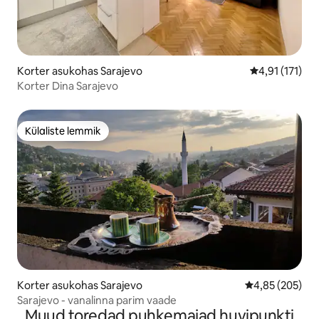
Korter asukohas Sarajevo
Keskmine hinn
4,91 (171)
Korter Dina Sarajevo
Külaliste lemmik
Külaliste lemmik
Korter asukohas Sarajevo
Keskmine hinna
4,85 (205)
Sarajevo - vanalinna parim vaade
Muud toredad puhkemajad huvipunkti