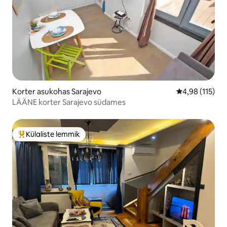
Korter asukohas Sarajevo
Keskmine hinn
4,98 (115)
LÄÄNE korter Sarajevo südames
Külaliste lemmik
Külaliste suur lemmik