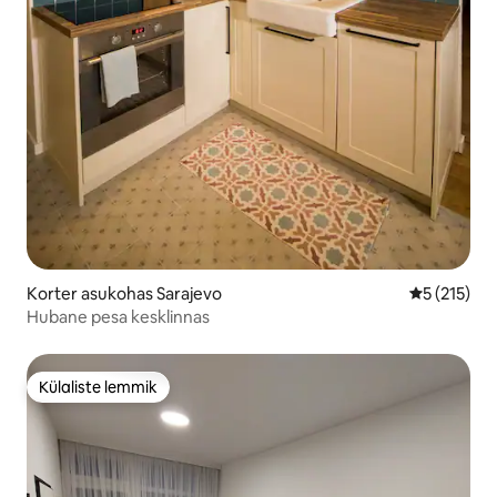
Korter asukohas Sarajevo
Keskmine h
5 (215)
Hubane pesa kesklinnas
Külaliste lemmik
Külaliste lemmik