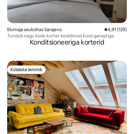
Elumaja asukohas Sarajevo
Keskmine hinn
4,91 (129)
Tundub nagu kodu korter kesklinnas koos garaažiga
Konditsioneeriga korterid
Külaliste lemmik
Külaliste lemmik