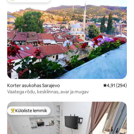
Külaliste suur lemmik
Korter asukohas Sarajevo
Keskmine hinn
4,91 (294)
Vaatega rõdu, kesklinnas, avar ja mugav
Külaliste lemmik
Külaliste suur lemmik