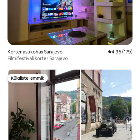
Korter asukohas Sarajevo
Keskmine hinn
4,96 (179)
Filmifestivali korter Sarajevo
Külaliste lemmik
Külaliste lemmik