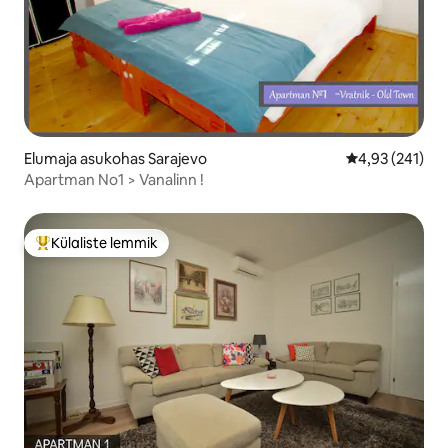
Elumaja asukohas Sarajevo
Keskmine hinn
4,93 (241)
Apartman No1 > Vanalinn !
Külaliste lemmik
Külaliste suur lemmik