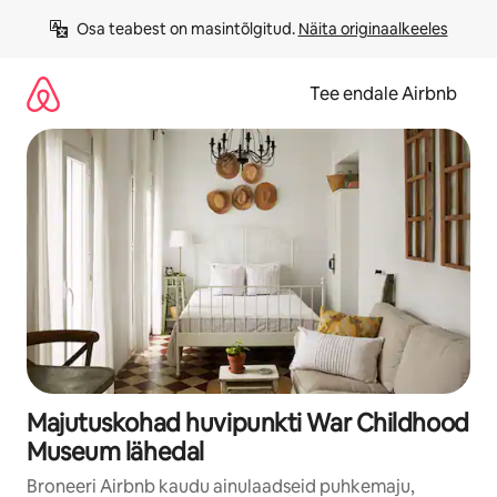
Liigu
Osa teabest on masintõlgitud. 
Näita originaalkeeles
sisu
juurde
Tee endale Airbnb
Majutuskohad huvipunkti War Childhood
Museum lähedal
Broneeri Airbnb kaudu ainulaadseid puhkemaju,