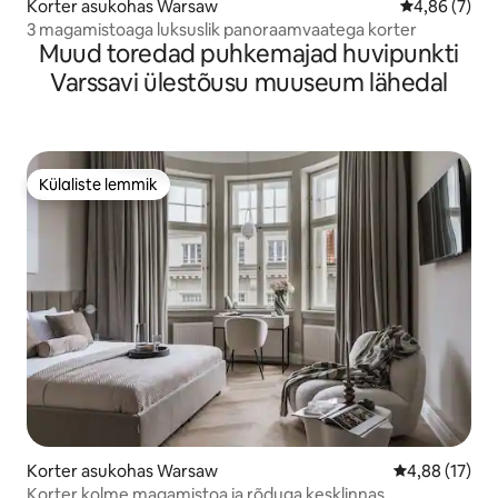
Korter asukohas Warsaw
Keskmine hi
4,86 (7)
3 magamistoaga luksuslik panoraamvaatega korter
Muud toredad puhkemajad huvipunkti
Varssavi ülestõusu muuseum lähedal
Külaliste lemmik
Külaliste lemmik
Korter asukohas Warsaw
Keskmine hin
4,88 (17)
Korter kolme magamistoa ja rõduga kesklinnas