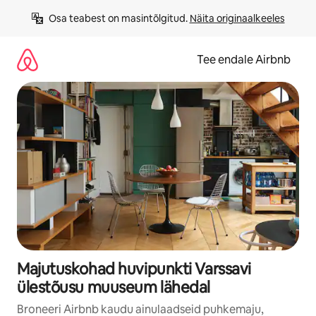
Liigu
Osa teabest on masintõlgitud. 
Näita originaalkeeles
sisu
juurde
Tee endale Airbnb
Majutuskohad huvipunkti Varssavi
ülestõusu muuseum lähedal
Broneeri Airbnb kaudu ainulaadseid puhkemaju,