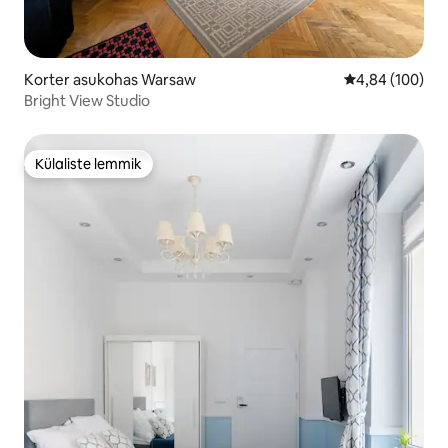
Korter asukohas Warsaw
Keskmine hinna
4,84 (100)
Bright View Studio
Külaliste lemmik
Külaliste lemmik