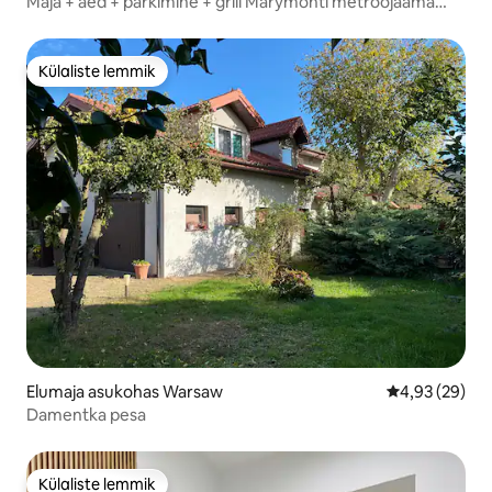
Maja + aed + parkimine + grill Marymonti metroojaama
lähedal
Külaliste lemmik
Külaliste lemmik
Elumaja asukohas Warsaw
Keskmine hinn
4,93 (29)
Damentka pesa
Külaliste lemmik