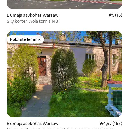
Elumaja asukohas Warsaw
Keskmine 
5 (15)
Sky korter Wola tornis 1431
Külaliste lemmik
Külaliste lemmik
Elumaja asukohas Warsaw
Keskmine hinn
4,97 (167)