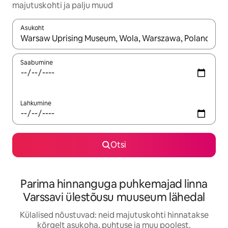
majutuskohti ja palju muud
Asukoht
Kui tulemused on kuvatud, liigu ekraanil nooleklahvidega või 
Saabumine
Lahkumine
Otsi
Parima hinnanguga puhkemajad linna
Varssavi ülestõusu muuseum lähedal
Külalised nõustuvad: neid majutuskohti hinnatakse
kõrgelt asukoha, puhtuse ja muu poolest.