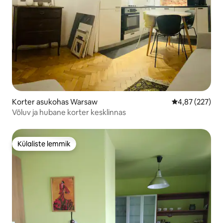
Korter asukohas Warsaw
Keskmine hinna
4,87 (227)
Võluv ja hubane korter kesklinnas
Külaliste lemmik
Külaliste lemmik