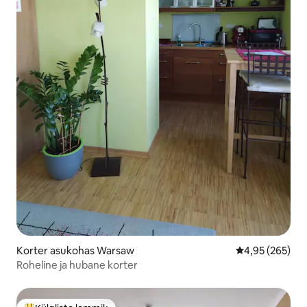
Korter asukohas Warsaw
Keskmine hinna
4,95 (265)
Roheline ja hubane korter