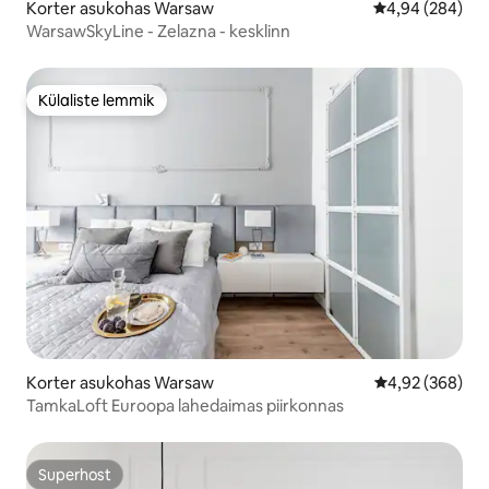
Korter asukohas Warsaw
Keskmine hinna
4,94 (284)
WarsawSkyLine - Zelazna - kesklinn
Külaliste lemmik
Külaliste lemmik
Korter asukohas Warsaw
Keskmine hinna
4,92 (368)
TamkaLoft Euroopa lahedaimas piirkonnas
Superhost
Superhost