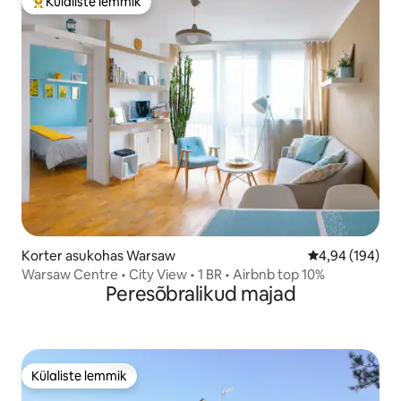
Külaliste lemmik
Külaliste suur lemmik
Korter asukohas Warsaw
Keskmine hinna
4,94 (194)
Warsaw Centre • City View • 1 BR • Airbnb top 10%
Peresõbralikud majad
Külaliste lemmik
Külaliste lemmik