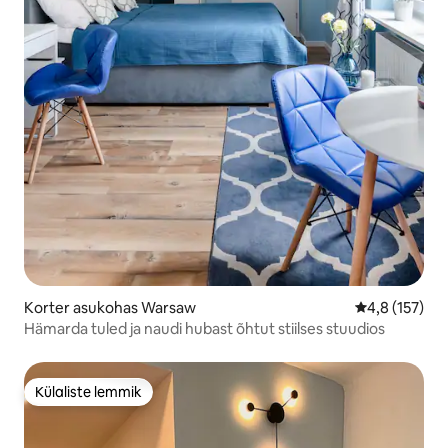
Korter asukohas Warsaw
Keskmine hin
4,8 (157)
Hämarda tuled ja naudi hubast õhtut stiilses stuudios
Külaliste lemmik
Külaliste lemmik