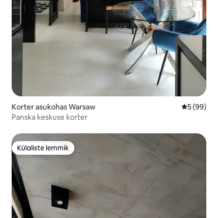
Korter asukohas Warsaw
Keskmine h
5 (99)
Panska keskuse korter
Külaliste lemmik
Külaliste lemmik