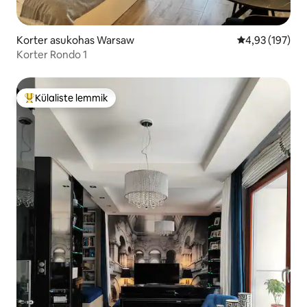
Korter asukohas Warsaw
Keskmine hinn
4,93 (197)
Korter Rondo 1
Külaliste lemmik
Külaliste suur lemmik