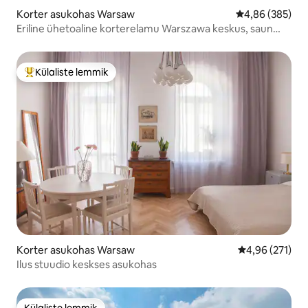
Korter asukohas Warsaw
Keskmine hinna
4,86 (385)
Eriline ühetoaline korterelamu Warszawa keskus, saun
(OS)
Külaliste lemmik
Külaliste suur lemmik
Korter asukohas Warsaw
Keskmine hinn
4,96 (271)
Ilus stuudio keskses asukohas
Külaliste lemmik