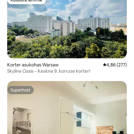
Külaliste lemmik
Korter asukohas Warsaw
Keskmine hinna
4,86 (277)
Skyline Oasis – Keskne 9. korruse korter!
Superhost
Superhost