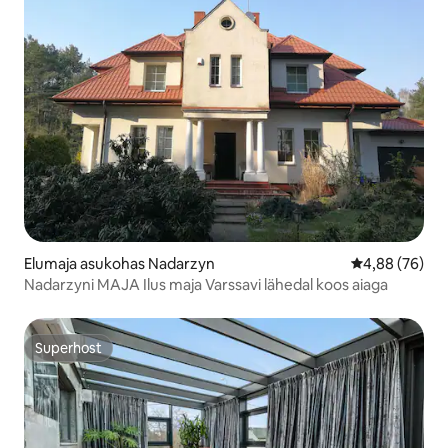
Elumaja asukohas Nadarzyn
Keskmine hinn
4,88 (76)
Nadarzyni MAJA Ilus maja Varssavi lähedal koos aiaga
Superhost
Superhost