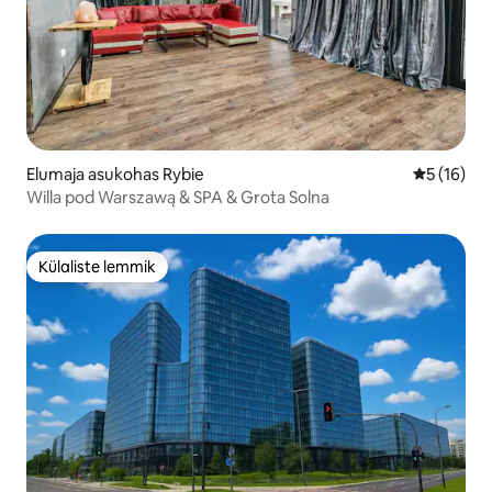
Elumaja asukohas Rybie
Keskmine 
5 (16)
Willa pod Warszawą & SPA & Grota Solna
Külaliste lemmik
Külaliste lemmik