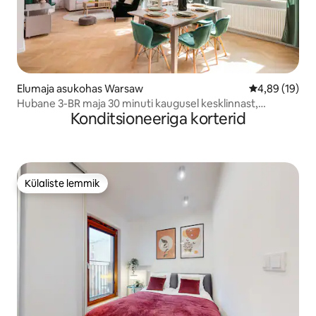
Elumaja asukohas Warsaw
Keskmine hin
4,89 (19)
Hubane 3-BR maja 30 minuti kaugusel kesklinnast,
Konditsioneeriga korterid
aiakamin
Külaliste lemmik
Külaliste lemmik