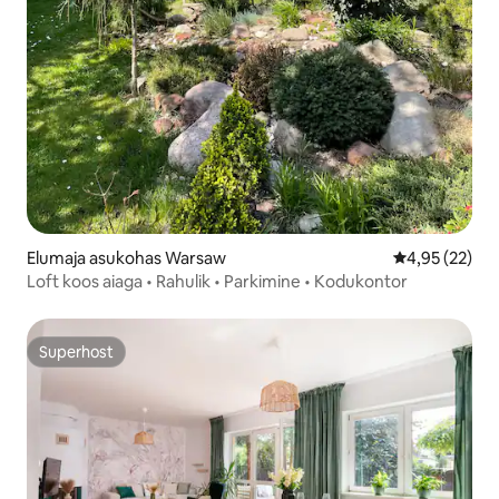
Elumaja asukohas Warsaw
Keskmine hin
4,95 (22)
Loft koos aiaga • Rahulik • Parkimine • Kodukontor
Superhost
Superhost