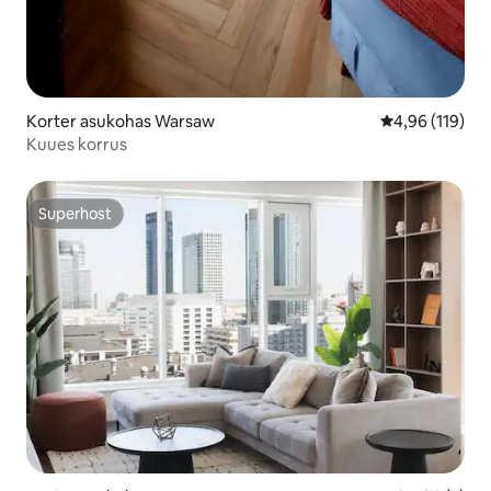
Korter asukohas Warsaw
Keskmine hinn
4,96 (119)
Kuues korrus
Superhost
Superhost