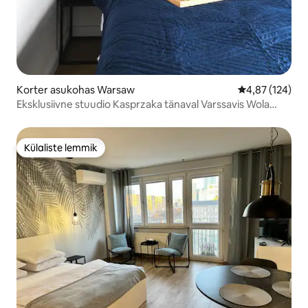
Korter asukohas Warsaw
Keskmine hinn
4,87 (124)
Eksklusiivne stuudio Kasprzaka tänaval Varssavis Wola
tornis
Külaliste lemmik
Külaliste lemmik