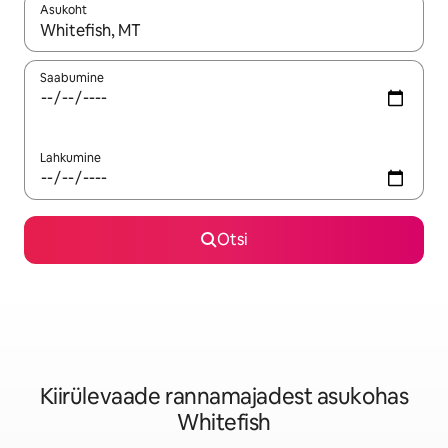
Asukoht
Kui tulemused on kuvatud, liigu ekraanil nooleklahvidega või 
Saabumine
Lahkumine
Otsi
Kiirülevaade rannamajadest asukohas
Whitefish