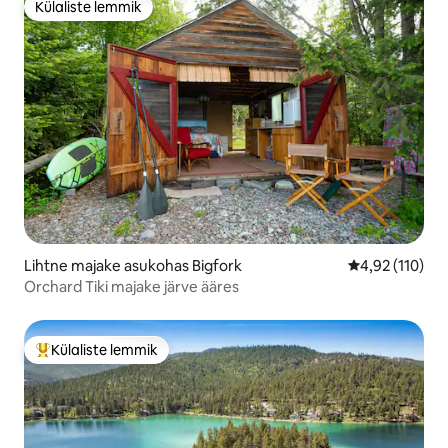
Külaliste lemmik
Külaliste lemmik
Lihtne majake asukohas Bigfork
Keskmine hinn
4,92 (110)
Orchard Tiki majake järve ääres
Külaliste lemmik
Külaliste suur lemmik