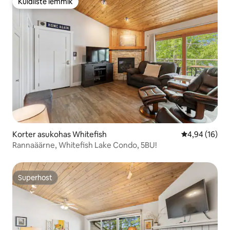
Külaliste lemmik
Külaliste lemmik
Korter asukohas Whitefish
Keskmine hin
4,94 (16)
Rannaäärne, Whitefish Lake Condo, 5BU!
Superhost
Superhost