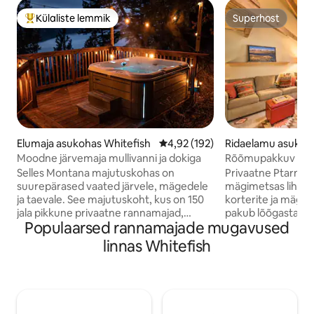
Külaliste lemmik
Superhost
Külaliste suur lemmik
Superhost
Elumaja asukohas Whitefish
Keskmine hinnang 4,92/5, 192 h
4,92 (192)
Ridaelamu asukoha
sh
Moodne järvemaja mullivanni ja dokiga
Rõõmupakkuv lofti
Mountain Resort V
Selles Montana majutuskohas on
Privaatne Ptarmiga
suurepärased vaated järvele, mägedele
mägimetsas lihtsat
ja taevale. See majutuskoht, kus on 150
korterite ja mägim
jala pikkune privaatne rannamajad,
pakub lõõgastavat 
Populaarsed rannamajade mugavused
mullivann ja magamisruum 8 koos 3,5
suveks lõbutsemis
vannitoaga, on ideaalne puhkusereis!
Palju mugavusi: ba
linnas Whitefish
Naudi kaasasolevaid kajakke või tõmba
saun, rajad! See võ
paat ühe päeva veesõiduks privaatse
ligipääsetav korter
doki juurde. Grill-õhtusöök ülemisel
autosõidu kauguse
terrassil, seejärel lõõgastu kamina
suusakuurordist võ
ümber. Asub 10 minuti kaugusel
autosõidu kauguse