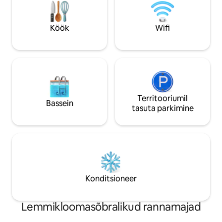
Whitefishi kesklinnast, 15 minuti
kesklinnast ja pa
kaugusel Whitefish Mountain Resorti
matkamiseks, suu
nõlvadest ja 45 minuti kaugusel Glacier
jalgrattasõiduks, 
Köök
Wifi
Parki läänepoolsest sissepääsust.
ostlemiseks, sööm
Territooriumil
Bassein
tasuta parkimine
Konditsioneer
Lemmikloomasõbralikud rannamajad