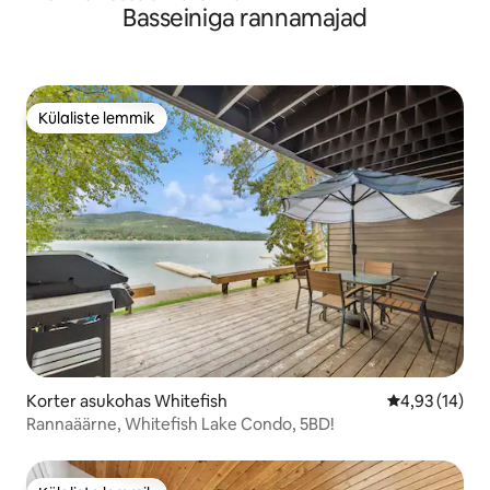
Basseiniga rannamajad
Külaliste lemmik
Külaliste lemmik
Korter asukohas Whitefish
Keskmine hin
4,93 (14)
Rannaäärne, Whitefish Lake Condo, 5BD!