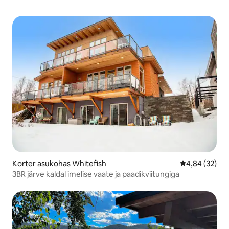
Korter asukohas Whitefish
Keskmine hinn
4,84 (32)
3BR järve kaldal imelise vaate ja paadikviitungiga