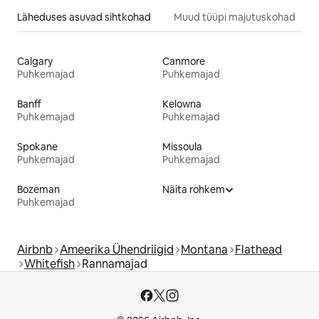
Läheduses asuvad sihtkohad
Muud tüüpi majutuskohad
Calgary
Canmore
Puhkemajad
Puhkemajad
Banff
Kelowna
Puhkemajad
Puhkemajad
Spokane
Missoula
Puhkemajad
Puhkemajad
Bozeman
Näita rohkem
Puhkemajad
Airbnb
Ameerika Ühendriigid
Montana
Flathead
Whitefish
Rannamajad