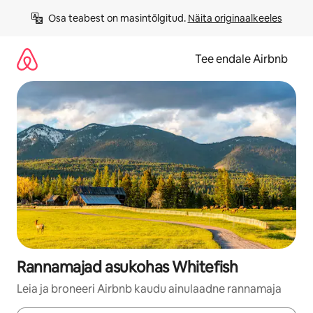
Liigu
Osa teabest on masintõlgitud. 
Näita originaalkeeles
sisu
juurde
Tee endale Airbnb
Rannamajad asukohas Whitefish
Leia ja broneeri Airbnb kaudu ainulaadne rannamaja