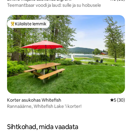
Teemantbaar voodi ja laud: sulle ja su hobusele
Külaliste lemmik
Külaliste suur lemmik
Korter asukohas Whitefish
Keskmine h
5 (30)
Rannaäärne, Whitefish Lake 'i korter!
Sihtkohad, mida vaadata