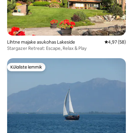
Lihtne majake asukohas Lakeside
Keskmine hinn
4,97 (58)
Stargazer Retreat: Escape, Relax & Play
Külaliste lemmik
Külaliste lemmik