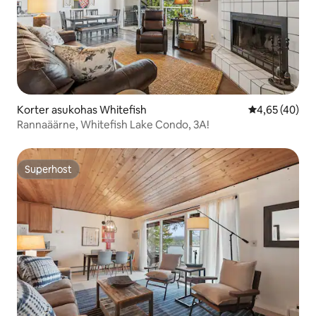
Korter asukohas Whitefish
Keskmine hin
4,65 (40)
Rannaäärne, Whitefish Lake Condo, 3A!
Superhost
Superhost