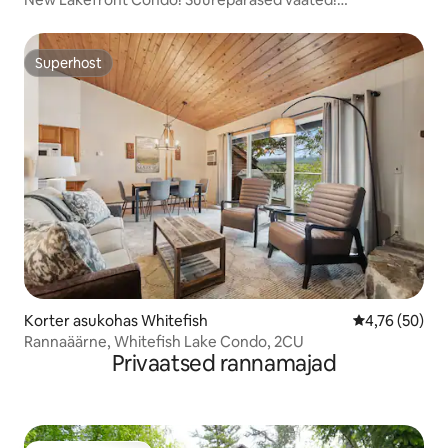
Bassein/kümblustünn!
Superhost
Superhost
Korter asukohas Whitefish
Keskmine hin
4,76 (50)
Rannaäärne, Whitefish Lake Condo, 2CU
Privaatsed rannamajad