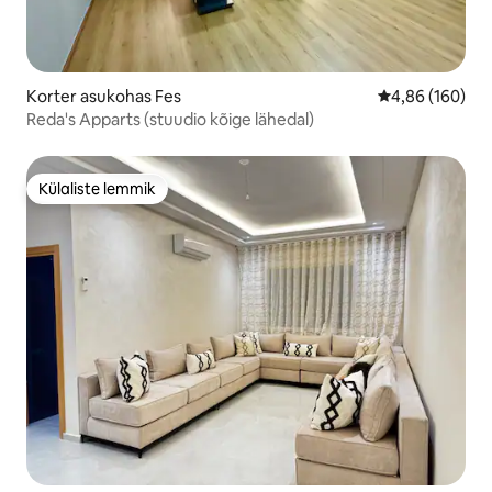
Korter asukohas Fes
Keskmine hinna
4,86 (160)
Reda's Apparts (stuudio kõige lähedal)
Külaliste lemmik
Külaliste lemmik