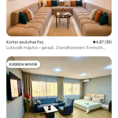
Korter asukohas Fes
Keskmine hinn
4,87 (39)
Luksuslik majutus • garaaž. 2 konditsioneeri. 5 minutit
kesklinnast
Külaliste lemmik
Külaliste lemmik