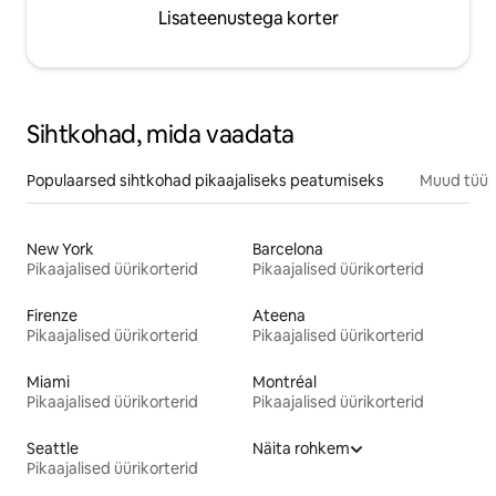
Lisateenustega korter
Sihtkohad, mida vaadata
Populaarsed sihtkohad pikaajaliseks peatumiseks
Muud tüüp
New York
Barcelona
Pikaajalised üürikorterid
Pikaajalised üürikorterid
Firenze
Ateena
Pikaajalised üürikorterid
Pikaajalised üürikorterid
Miami
Montréal
Pikaajalised üürikorterid
Pikaajalised üürikorterid
Seattle
Näita rohkem
Pikaajalised üürikorterid