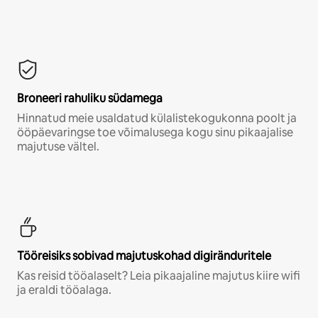
Broneeri rahuliku südamega
Hinnatud meie usaldatud külalistekogukonna poolt ja
ööpäevaringse toe võimalusega kogu sinu pikaajalise
majutuse vältel.
Tööreisiks sobivad majutuskohad digiränduritele
Kas reisid tööalaselt? Leia pikaajaline majutus kiire wifi
ja eraldi tööalaga.