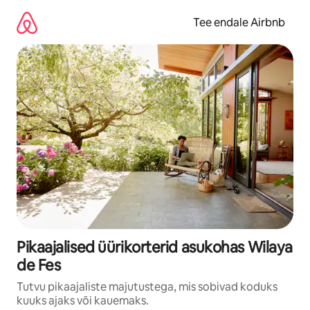
Liigu
sisu
Tee endale Airbnb
juurde
Pikaajalised üürikorterid asukohas Wilaya
de Fes
Tutvu pikaajaliste majutustega, mis sobivad koduks
kuuks ajaks või kauemaks.