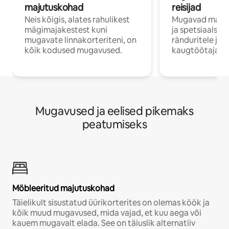
majutuskohad
reisijad
Neis kõigis, alates rahulikest
Mugavad majut
mägimajakestest kuni
ja spetsiaalse 
mugavate linnakorteriteni, on
ränduritele ja
kõik kodused mugavused.
kaugtöötajatel
Mugavused ja eelised pikemaks
peatumiseks
Möbleeritud majutuskohad
Täielikult sisustatud üürikorterites on olemas köök ja
kõik muud mugavused, mida vajad, et kuu aega või
kauem mugavalt elada. See on täiuslik alternatiiv