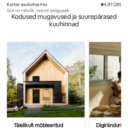
Korter asukohas Fes
Keskmine hinn
4,97 (29)
See on rahulik, see on pelgupaik
Kodused mugavused ja suurepärased
kuuhinnad
Täielikult möbleeritud
Digirändurid j