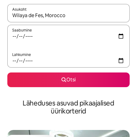
Asukoht
Kui tulemused on kuvatud, liigu ekraanil nooleklahvidega või 
Saabumine
Lahkumine
Otsi
Läheduses asuvad pikaajalised
üürikorterid