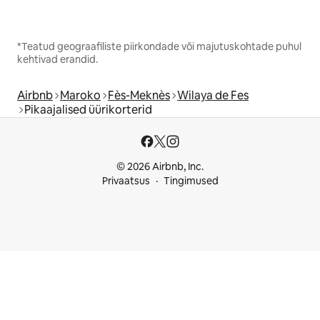
*Teatud geograafiliste piirkondade või majutuskohtade puhul
kehtivad erandid.
Airbnb
Maroko
Fès-Meknès
Wilaya de Fes
Pikaajalised üürikorterid
© 2026 Airbnb, Inc.
Privaatsus
Tingimused