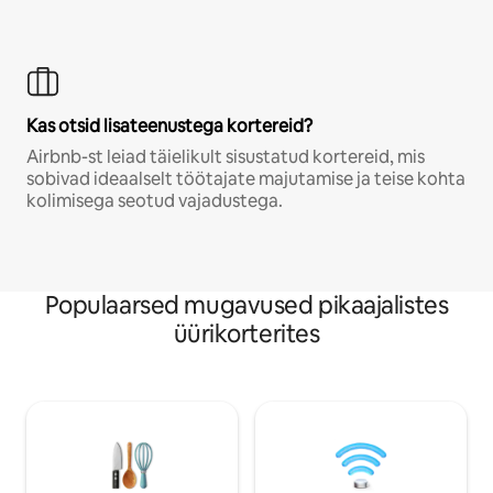
Kas otsid lisateenustega kortereid?
Airbnb-st leiad täielikult sisustatud kortereid, mis
sobivad ideaalselt töötajate majutamise ja teise kohta
kolimisega seotud vajadustega.
Populaarsed mugavused pikaajalistes
üürikorterites