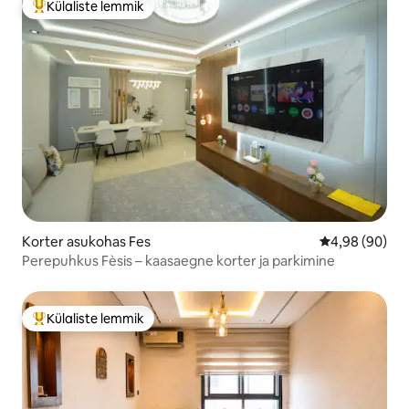
Külaliste lemmik
Külaliste suur lemmik
Korter asukohas Fes
Keskmine hinn
4,98 (90)
Perepuhkus Fèsis – kaasaegne korter ja parkimine
Külaliste lemmik
Külaliste suur lemmik