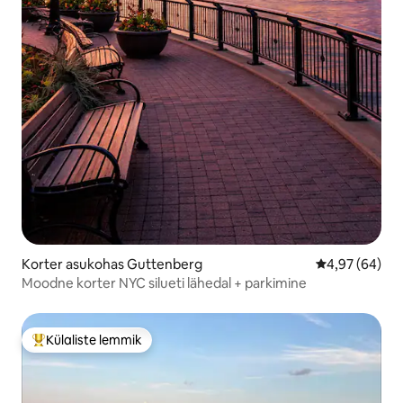
Korter asukohas Guttenberg
Keskmine hinn
4,97 (64)
Moodne korter NYC silueti lähedal + parkimine
Külaliste lemmik
Külaliste suur lemmik