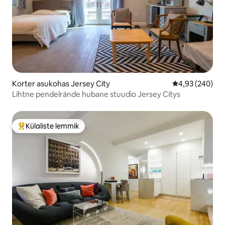
Korter asukohas Jersey City
Keskmine hinna
4,93 (240)
Lihtne pendelrände hubane stuudio Jersey Citys
Külaliste lemmik
Külaliste suur lemmik