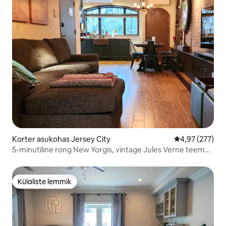
Korter asukohas Jersey City
Keskmine hinna
4,97 (277)
5-minutiline rong New Yorgis, vintage Jules Verne teema,
vaikne
Külaliste lemmik
Külaliste lemmik