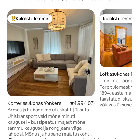
Külaliste lemmik
Külaliste lemmik
Külaliste suur lemmik
Külaliste lemmik
Loft asukohas Ne
1 min metrooni: erit
kaheinimesevoodi,
Tere tulemast Vint
terrass
1894. aasta maamär
taastatud luksuslik
Korter asukohas Yonkers
Keskmine hinnang 4,99/5, 107 h
4,99 (107)
võluvas üksuses o
Armas ja hubane majutuskoht | Tasuta
laheaknad, eriti l
parkimine
Ühistransport vaid mõne minuti
kiire wifi, spetsiaa
kaugusel – bussipeatus majast mõne
varustatud köök. 
sammu kaugusel ja rongijaam väga
privaatsele terras
lähedal. Mõnus ja hubane majutuskoht
Yorgi luksusele. S