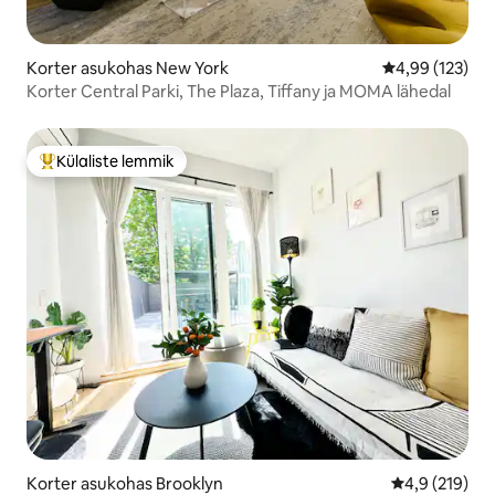
Korter asukohas New York
Keskmine hinn
4,99 (123)
Korter Central Parki, The Plaza, Tiffany ja MOMA lähedal
Külaliste lemmik
Külaliste suur lemmik
Korter asukohas Brooklyn
Keskmine hin
4,9 (219)