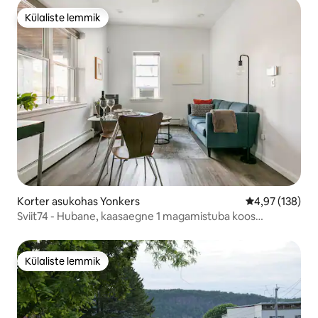
Külaliste lemmik
Külaliste lemmik
Korter asukohas Yonkers
Keskmine hinn
4,97 (138)
Sviit74 - Hubane, kaasaegne 1 magamistuba koos
kontoriga
Külaliste lemmik
Külaliste lemmik