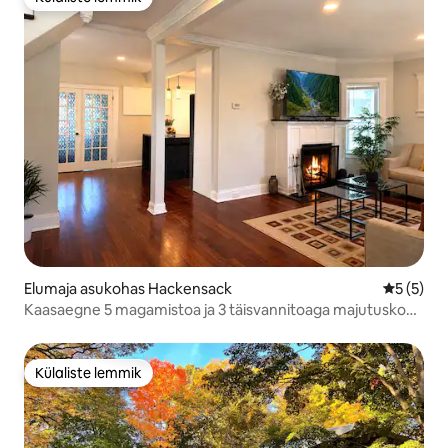
Külaliste lemmik
Elumaja asukohas Hackensack
Keskmine
5 (5)
Kaasaegne 5 magamistoa ja 3 täisvannitoaga majutuskoht
10 külalisele NYC lähedal
Külaliste lemmik
Külaliste lemmik