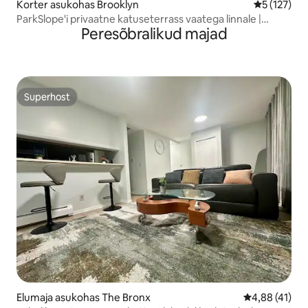
Korter asukohas Brooklyn
Keskmine h
5 (127)
ParkSlope'i privaatne katuseterrass vaatega linnale |
Peresõbralikud majad
10 minutit NYC-st
Superhost
Superhost
Elumaja asukohas The Bronx
Keskmine hin
4,88 (41)