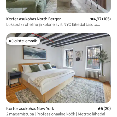
Korter asukohas North Bergen
Keskmine hinn
4,97 (105)
Luksuslik roheline ja kuldne sviit NYC lähedal tasuta
parkimisega
Külaliste lemmik
Külaliste lemmik
Korter asukohas New York
Keskmine h
5 (20)
2 magamistuba | Professionaalne köök | Metroo lähedal