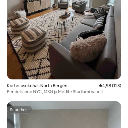
Korter asukohas North Bergen
Keskmine hinn
4,98 (123)
Pendelränne NYC, MSG ja Metlife Stadiumi vahel |
Parkimine garaažis!
Superhost
Superhost