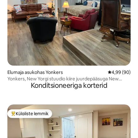
Elumaja asukohas Yonkers
Keskmine hinn
4,99 (90)
Yonkers, New Yorgi stuudio kiire juurdepääsuga New
Konditsioneeriga korterid
Yorgile
Külaliste lemmik
Külaliste suur lemmik