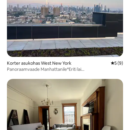
Korter asukohas West New York
Keskmine
5 (9)
Panoraamvaade Manhattanile*Eriti lai
kaheinimesevoodi*Parkimine*