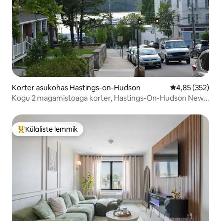
Korter asukohas Hastings-on-Hudson
Keskmine hinn
4,85 (352)
Kogu 2 magamistoaga korter, Hastings-On-Hudson New
Yorgi lähedal
Külaliste lemmik
Külaliste suur lemmik