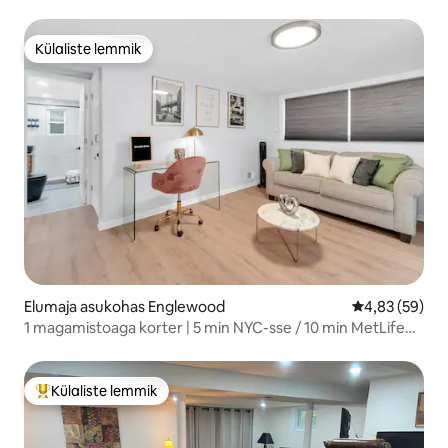
Jerseys
Külaliste lemmik
Külaliste lemmik
Elumaja asukohas Englewood
Keskmine hinn
4,83 (59)
1 magamistoaga korter | 5 min NYC-sse / 10 min MetLife
Stadiumile
Külaliste lemmik
Külaliste suur lemmik