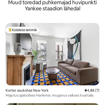
Muud toredad puhkemajad huvipunkti
Yankee staadion lähedal
Külaliste lemmik
Külaliste suur lemmik
Korter asukohas New York
Keskmine hi
4,86 (7)
Majutus ajaloolises Harlemis: mugavus vaikses kvartalis