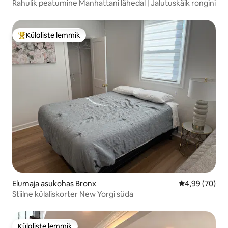
Rahulik peatumine Manhattani lähedal | Jalutuskäik rongini
Külaliste lemmik
Külaliste suur lemmik
Elumaja asukohas Bronx
Keskmine hinn
4,99 (70)
Stiilne külaliskorter New Yorgi süda
Külaliste lemmik