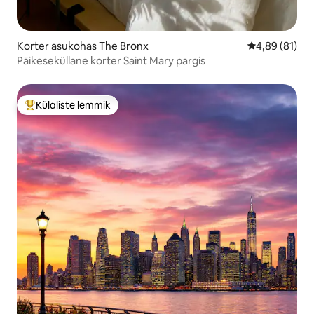
Korter asukohas The Bronx
Keskmine hin
4,89 (81)
Päikeseküllane korter Saint Mary pargis
Külaliste lemmik
Külaliste suur lemmik