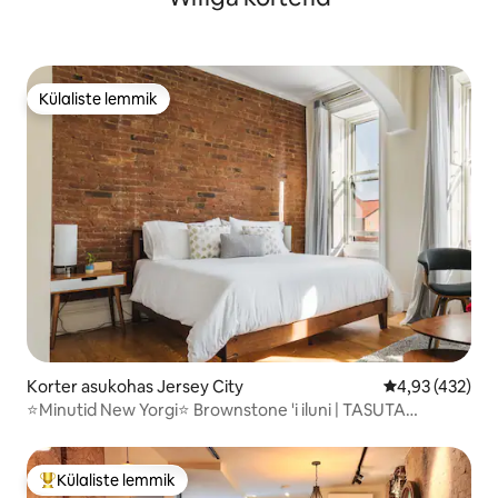
Külaliste lemmik
Külaliste lemmik
Korter asukohas Jersey City
Keskmine hinn
4,93 (432)
⭐Minutid New Yorgi⭐ Brownstone 'i iluni | TASUTA
PARKIMINE
Külaliste lemmik
Külaliste suur lemmik