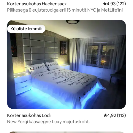
Korter asukohas Hackensack
Keskmine hinn
4,93 (122)
Päikesega üleujutatud galerii 15 minutit NYC ja MetLife'ini
Külaliste lemmik
Külaliste lemmik
Korter asukohas Lodi
Keskmine hinn
4,92 (112)
New Yorgi kaasaegne Luxy majutuskoht.