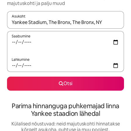
majutuskohti ja palju muud
Asukoht
Kui tulemused on kuvatud, liigu ekraanil nooleklahvidega või 
Saabumine
Lahkumine
Otsi
Parima hinnanguga puhkemajad linna
Yankee staadion lähedal
Külalised nõustuvad: neid majutuskohti hinnatakse
kõrgelt asukoha, puhtuse ja muu poolest.