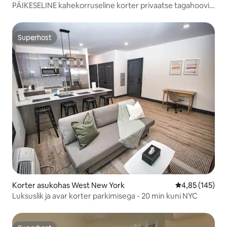
PÄIKESELINE kahekorruseline korter privaatse tagahoovi
ja kontoriga
Superhost
Superhost
Korter asukohas West New York
Keskmine hinn
4,85 (145)
Luksuslik ja avar korter parkimisega - 20 min kuni NYC