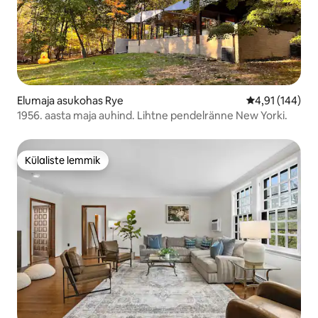
Elumaja asukohas Rye
Keskmine hinn
4,91 (144)
1956. aasta maja auhind. Lihtne pendelränne New Yorki.
Külaliste lemmik
Külaliste lemmik