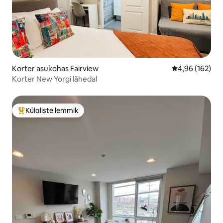
Korter asukohas Fairview
Keskmine hinn
4,96 (162)
Korter New Yorgi lähedal
Külaliste lemmik
Külaliste suur lemmik