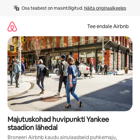
Liigu
Osa teabest on masintõlgitud. 
Näita originaalkeeles
sisu
juurde
Tee endale Airbnb
Majutuskohad huvipunkti Yankee
staadion lähedal
Broneeri Airbnb kaudu ainulaadseid puhkemaju,