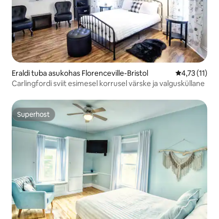
Eraldi tuba asukohas Florenceville-Bristol
Keskmine hin
4,73 (11)
Carlingfordi sviit esimesel korrusel värske ja valgusküllane
Superhost
Superhost