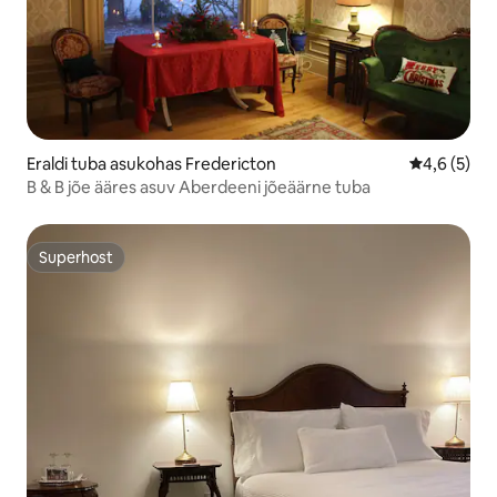
Eraldi tuba asukohas Fredericton
Keskmine h
4,6 (5)
B & B jõe ääres asuv Aberdeeni jõeäärne tuba
Superhost
Superhost