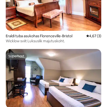
Eraldi tuba asukohas Florenceville-Bristol
Keskmine hi
4,67 (3)
Wicklow sviit Luksuslik majutuskoht.
Superhost
Superhost