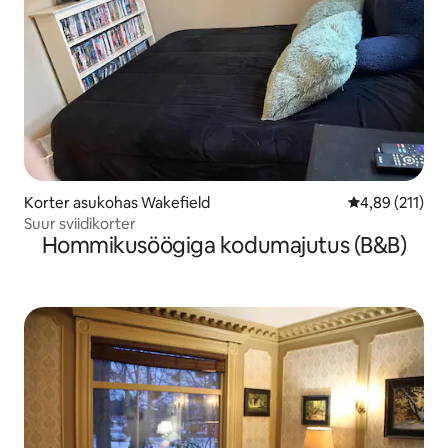
Korter asukohas Wakefield
Keskmine hinn
4,89 (211)
Suur sviidikorter
Hommikusöögiga kodumajutus (B&B)