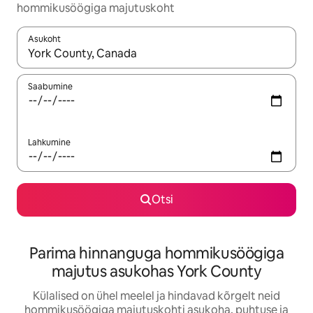
hommikusöögiga majutuskoht
Asukoht
Kui tulemused on kuvatud, liigu ekraanil nooleklahvidega või 
Saabumine
Lahkumine
Otsi
Parima hinnanguga hommikusöögiga
majutus asukohas York County
Külalised on ühel meelel ja hindavad kõrgelt neid
hommikusöögiga majutuskohti asukoha, puhtuse ja