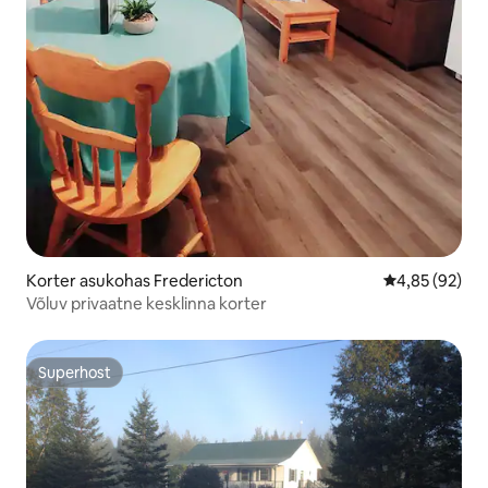
Korter asukohas Fredericton
Keskmine hinn
4,85 (92)
Võluv privaatne kesklinna korter
Superhost
Superhost