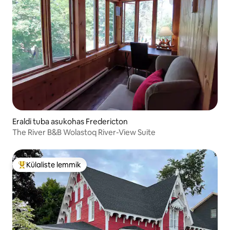
Eraldi tuba asukohas Fredericton
The River B&B Wolastoq River-View Suite
Külaliste lemmik
Külaliste suur lemmik