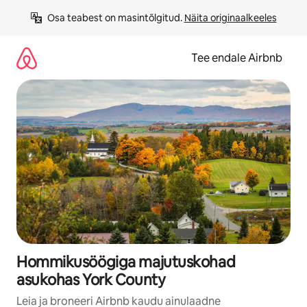
Liigu
Osa teabest on masintõlgitud. 
Näita originaalkeeles
sisu
juurde
Tee endale Airbnb
Hommikusöögiga majutuskohad
asukohas York County
Leia ja broneeri Airbnb kaudu ainulaadne