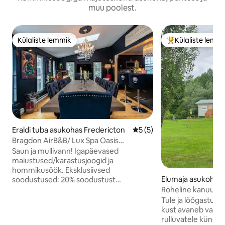
muu poolest.
Külaliste lemmik
Külaliste lemm
Külaliste lemmik
Külaliste suur le
Eraldi tuba asukohas Fredericton
Keskmine hinnang 5/5, 5 h
5 (5)
Bragdon AirB&B/ Lux Spa Oasis
mullivanni ja saunaga!
Saun ja mullivann! Igapäevased
maiustused/karastusjoogid ja
hommikusöök. Eksklusiivsed
Elumaja asukohas 
soodustused: 20% soodustust
orth
maniküürilt Lizaga ja lõõgastav massaaž
Roheline kanuu
Jessicaga, RMT. (olenevalt saadavusest)
Tule ja lõõgastu s
Lõõgastu, noorenda ja lõõgastu. Kesksel
kust avaneb vaade 
kohal: <8 min autosõitu lennujaama,
rulluvatele küngas