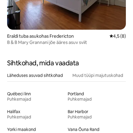
Eraldi tuba asukohas Fredericton
Keskmine h
4,5 (8)
B & B Mary Grannani jõe ääres asuv sviit
Sihtkohad, mida vaadata
Läheduses asuvad sihtkohad
Muud tüüpi majutuskohad
Québeci linn
Portland
Puhkemajad
Puhkemajad
Halifax
Bar Harbor
Puhkemajad
Puhkemajad
Yorki maakond
Vana Õuna Rand