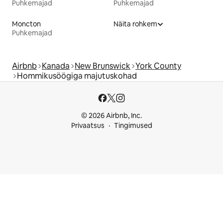
Puhkemajad
Puhkemajad
Moncton
Näita rohkem
Puhkemajad
Airbnb
Kanada
New Brunswick
York County
Hommikusöögiga majutuskohad
© 2026 Airbnb, Inc.
Privaatsus
Tingimused