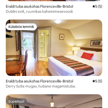
Eraldi tuba asukohas Florenceville-Bristol
Keskmine
5 (5)
Dublini sviit, ruumikas kaheinimesevoodi.
Külaliste lemmik
Külaliste lemmik
Eraldi tuba asukohas Florenceville-Bristol
Keskmine
5 (5)
Derry Suite mugav, hubane magamistuba.
Superhost
Superhost