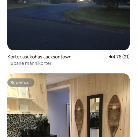
Korter asukohas Jacksontown
Keskmine hin
4,76 (21)
Hubane männikorter
Superhost
Superhost