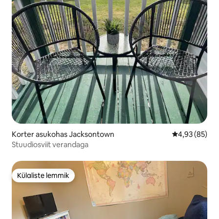
Korter asukohas Jacksontown
Keskmine hinn
4,93 (85)
Stuudiosviit verandaga
Külaliste lemmik
Külaliste lemmik