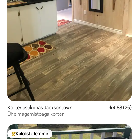
Korter asukohas Jacksontown
Keskmine hinn
4,88 (26)
Ühe magamistoaga korter
Külaliste lemmik
Külaliste suur lemmik