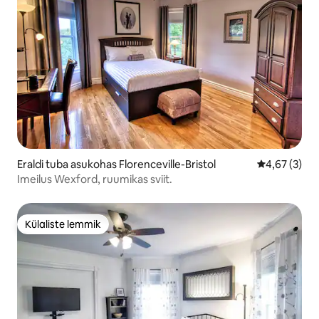
Eraldi tuba asukohas Florenceville-Bristol
Keskmine hi
4,67 (3)
Imeilus Wexford, ruumikas sviit.
Külaliste lemmik
Külaliste lemmik