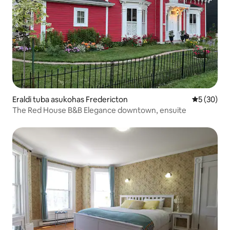
Eraldi tuba asukohas Fredericton
Keskmine h
5 (30)
The Red House B&B Elegance downtown, ensuite