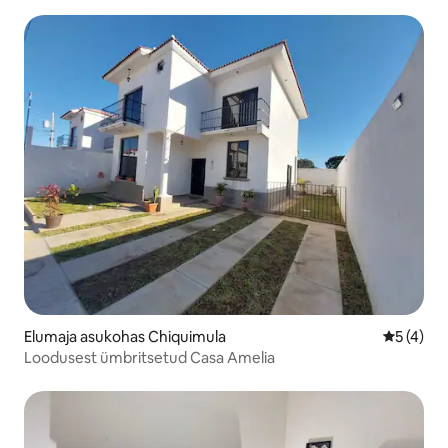
Elumaja asukohas Chiquimula
Keskmine
5 (4)
Loodusest ümbritsetud Casa Amelia