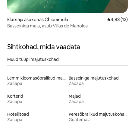
Elumaja asukohas Chiquimula
Keskmine hin
4,83 (12)
Basseiniga maja, asub Villas de Manolos
Sihtkohad, mida vaadata
Muud tüüpi majutuskohad
Lemmikloomasõbralikud majutuskohad
Basseiniga majutuskohad
Zacapa
Zacapa
Korterid
Majad
Zacapa
Zacapa
Hotellitoad
Peresõbralikud majutuskohad
Zacapa
Guatemala