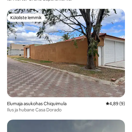
Külaliste lemmik
Külaliste lemmik
Elumaja asukohas Chiquimula
Keskmine hin
4,89 (9)
Ilus ja hubane Casa Dorado