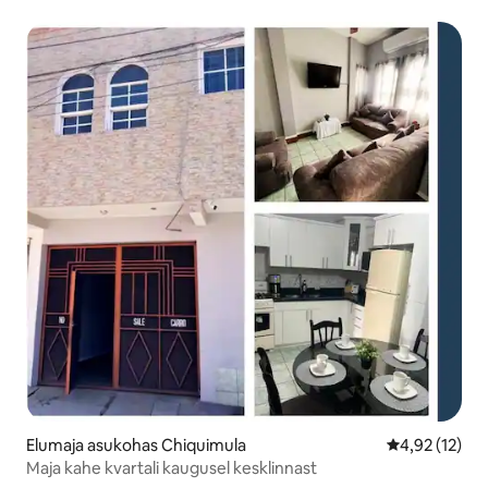
Elumaja asukohas Chiquimula
Keskmine hin
4,92 (12)
Maja kahe kvartali kaugusel kesklinnast