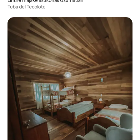
Lihtne majake asukohas Usumatlan
Tuba del Tecolote