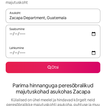
majutuskoht
Asukoht
Kui tulemused on kuvatud, liigu ekraanil nooleklahvidega või 
Saabumine
Lahkumine
Otsi
Parima hinnanguga peresõbralikud
majutuskohad asukohas Zacapa
Külalised on ühel meelel ja hindavad kõrgelt neid
peresõbralikke majutuskohti asukoha, puhtuse ja muu