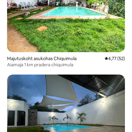
Majutuskoht asukohas Chiquimula
Keskmine hin
4,77 (52)
Aiamaja 1 km pradera chiquimula