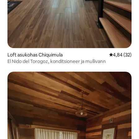
Loft asukohas Chiquimula
Keskmine hinn
4,84 (32)
El Nido del Torogoz, konditsioneer ja mullivann