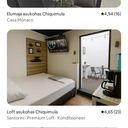
Elumaja asukohas Chiquimula
Keskmine hin
4,94 (16)
Casa Mónaco
Loft asukohas Chiquimula
Keskmine hin
4,65 (23)
Santorini · Premium Loft · Konditsioneer