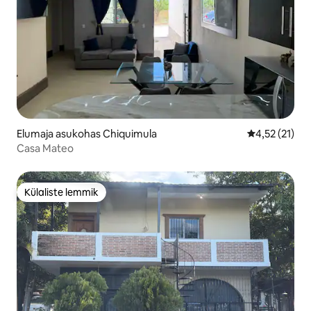
Elumaja asukohas Chiquimula
Keskmine hin
4,52 (21)
Casa Mateo
Külaliste lemmik
Külaliste lemmik