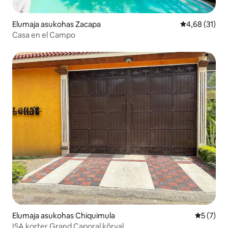
Elumaja asukohas Zacapa
Keskmine hin
4,68 (31)
Casa en el Campo
Elumaja asukohas Chiquimula
Keskmine
5 (7)
ISA korter Grand Caporal kõrval