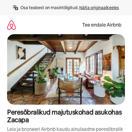
Liigu
Osa teabest on masintõlgitud. 
Näita originaalkeeles
sisu
juurde
Tee endale Airbnb
Peresõbralikud majutuskohad asukohas
Zacapa
Leia ja broneeri Airbnb kaudu ainulaadne peresõbralik