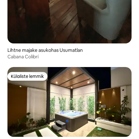
Lihtne majake asukohas Usumatlan
Cabana Colibrí
Külaliste lemmik
Külaliste lemmik