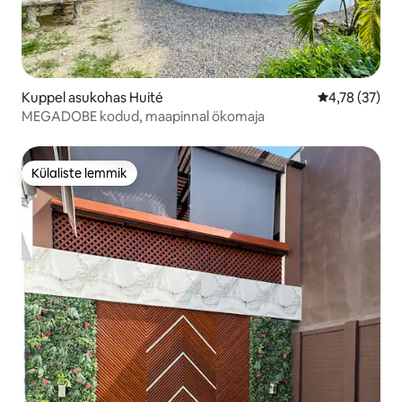
Kuppel asukohas Huité
Keskmine hin
4,78 (37)
MEGADOBE kodud, maapinnal ökomaja
Külaliste lemmik
Külaliste lemmik