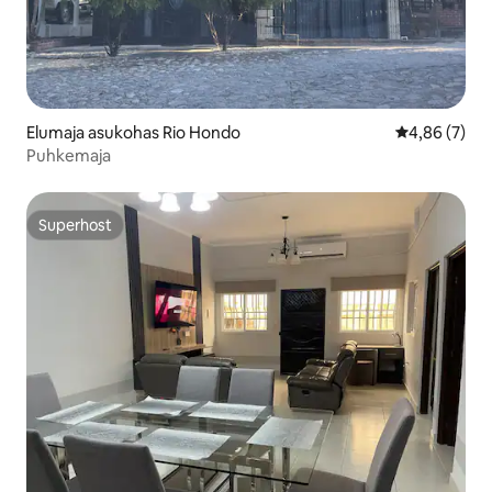
Elumaja asukohas Rio Hondo
Keskmine hi
4,86 (7)
Puhkemaja
Superhost
Superhost