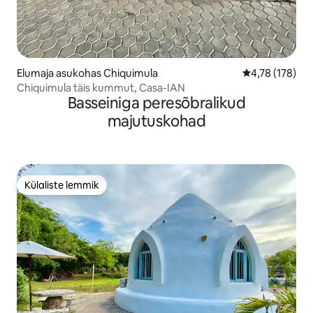
Elumaja asukohas Chiquimula
Keskmine hinn
4,78 (178)
Chiquimula täis kummut, Casa-IAN
Basseiniga peresõbralikud
majutuskohad
Külaliste lemmik
Külaliste lemmik