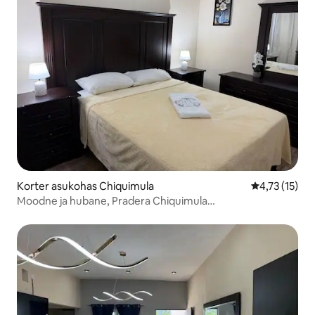
Korter asukohas Chiquimula
Keskmine hin
4,73 (15)
Moodne ja hubane, Pradera Chiquimula
kaubanduskeskuse lähedal