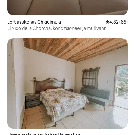
Loft asukohas Chiquimula
Keskmine hinn
4,82 (66)
El Nido de la Chorcha, konditsioneer ja mullivann