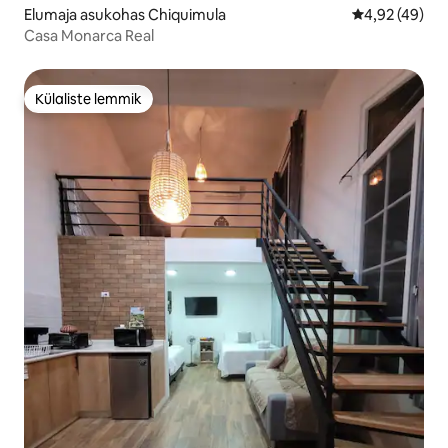
Elumaja asukohas Chiquimula
Keskmine hin
4,92 (49)
Casa Monarca Real
Külaliste lemmik
Külaliste lemmik