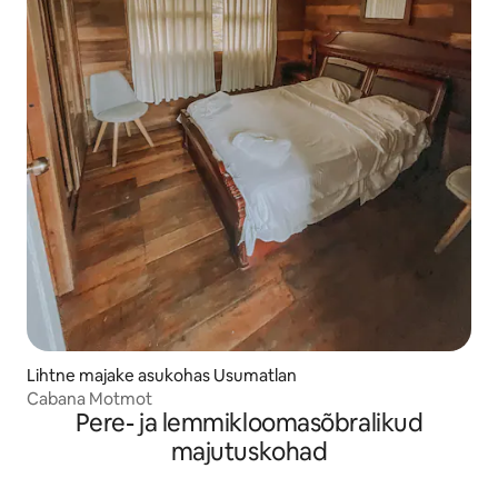
Lihtne majake asukohas Usumatlan
Cabana Motmot
Pere- ja lemmikloomasõbralikud
majutuskohad