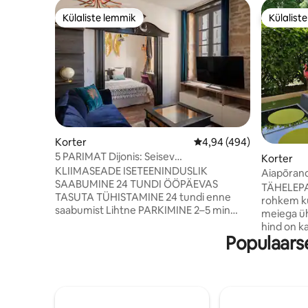
Külaliste lemmik
Külalist
Külaliste lemmik
Külalist
Korter
Keskmine hinnang 4,94/
4,94 (494)
5 PARIMAT Dijonis: Seisev
Korter
sviit/katedraalivaade
KLIIMASEADE ISETEENINDUSLIK
Aiapõrand
SAABUMINE 24 TUNDI ÖÖPÄEVAS
glamuurn
TÄHELEPA
TASUTA TÜHISTAMINE 24 tundi enne
rohkem ku
saabumist Lihtne PARKIMINE 2–5 min
meiega üh
RAUDTEEJAAM, PLACE DARCY, TRAMM,
hind on k
PALAIS DES DUCS, AJALOOLINE
Populaars
fliisiga 
KESKLINN Selle šiki ja elegantse korteri
10 minuti 
asukoht on südalinnas. Sellel 40 m2
jalutuskäi
suurusel sviidil on hingematvalt kaunis
majutus, 
vaade Saint-Bénigne'i katedraalile ning
Tõsta esi
see on renoveeritud ja sisustatud,
kroonlehed 