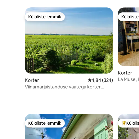
bassein
Külaliste lemmik
Külalist
Külaliste lemmik
Külalist
Korter
La Muse, 
Korter
Keskmine hinnang 4,84/
4,84 (324)
Viinamarjaistanduse vaatega korter
Gevreys
Külaliste lemmik
Külali
Külaliste lemmik
Külalist