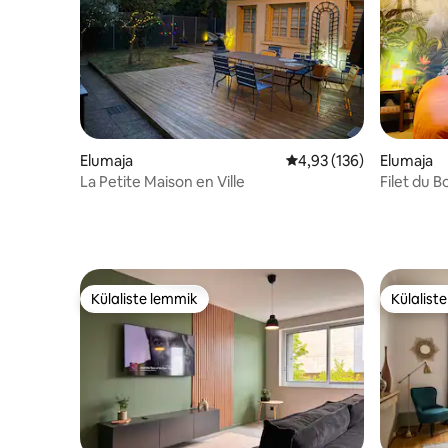
Elumaja
Keskmine hinnang 4,93/
4,93 (136)
Elumaja
La Petite Maison en Ville
Filet du 
d'Oris
Külaliste lemmik
Külalist
Külaliste lemmik
Külalist