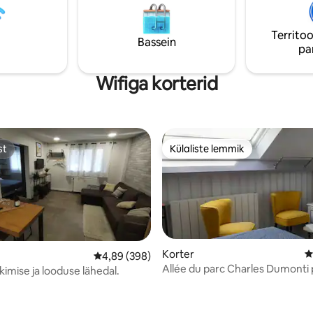
raaniga wifi teler
kirjutuslauaga, vannitoast
a, kerged
,tualettruumist. Samuti on sul 
Territoo
a Bluetooth-muusika.
tellida võrevoodi. Voodi
Bassein
pa
Wifiga korterid
st
Külaliste lemmik
st
Külaliste lemmik
Korter
K
Keskmine hinnang 4,89/5, 398 hinnangut
4,89 (398)
Allée du parc Charles Dumonti 
kimise ja looduse lähedal.
Parkla
/5, 112 hinnangut