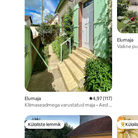
Elumaja
Vaikne pu
Dijoni läh
Elumaja
Keskmine hinnang 4,97
4,97 (117)
Kliimaseadmega varustatud maja • Aed •
Veranda • Parkimine
Külaliste lemmik
Külali
Külaliste lemmik
Külalist