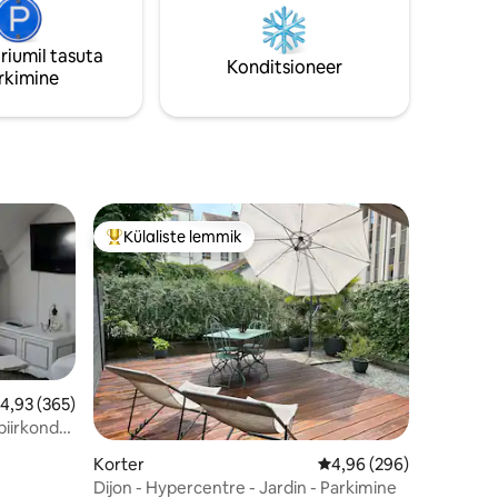
Route des Grands Crus'ist 🍇 • 10 minuti
kaugusel kesklinnast
võimalus
riumil tasuta
pesu on olemas.
Konditsioneer
rkimine
Külaliste lemmik
Külaliste suur lemmik
eskmine hinnang 4,93/5, 365 hinnangut
4,93 (365)
piirkond
Korter
Keskmine hinnang 4,96
4,96 (296)
Dijon - Hypercentre - Jardin - Parkimine