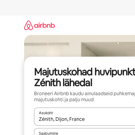
Liigu
sisu
juurde
Majutuskohad huvipunkt
Zénith lähedal
Broneeri Airbnb kaudu ainulaadseid puhkemaj
majutuskohti ja palju muud
Asukoht
Kui tulemused on kuvatud, liigu ekraanil noolekl
Saabumine