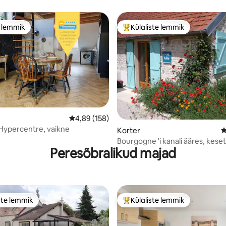
e lemmik
Külaliste lemmik
e lemmik
Külaliste suur lemmik
Keskmine hinnang 4,89/5, 158 hinnangut
4,89 (158)
Hypercentre, vaikne
5, 324 hinnangut
Korter
K
Bourgogne 'i kanali ääres, keset
Peresõbralikud majad
ste lemmik
Külaliste lemmik
e suur lemmik
Külaliste suur lemmik