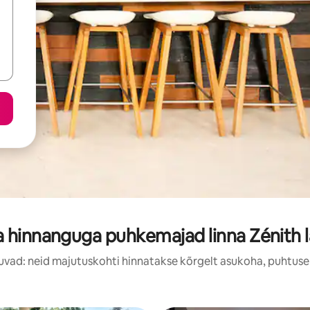
 hinnanguga puhkemajad linna Zénith 
uvad: neid majutuskohti hinnatakse kõrgelt asukoha, puhtuse