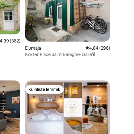
eskmine hinnang 4,99/5, 362 hinnangut
4,99 (362)
Elumaja
Keskmine hinnang 4,84
4,84 (296)
Korter Place Saint Bénigne-Gare'il
Külaliste lemmik
Külaliste lemmik