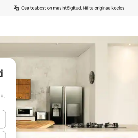
Osa teabest on masintõlgitud. 
Näita originaalkeeles
i
u,
ahvidega või puuduta või tõmba mööda ekraani.