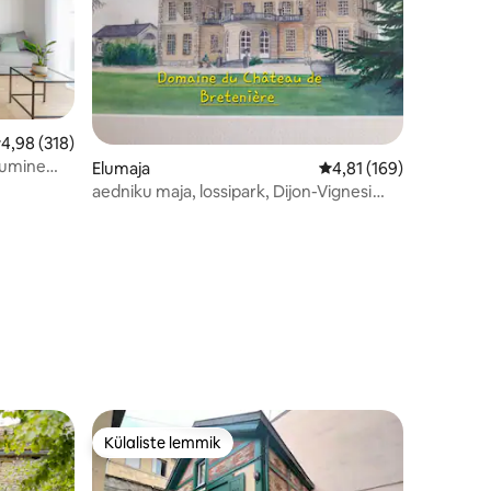
eskmine hinnang 4,98/5, 318 hinnangut
4,98 (318)
bumine
Elumaja
Keskmine hinnang 4,81
4,81 (169)
aedniku maja, lossipark, Dijon-Vignesi
lähedal
Külaliste lemmik
Külaliste lemmik