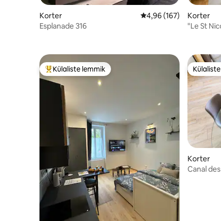
Korter
Keskmine hinnang 4,96/
4,96 (167)
Korter
Esplanade 316
"Le St Nic
südames
Külaliste lemmik
Külalist
Külaliste suur lemmik
Külalist
Korter
Canal des
konditsio