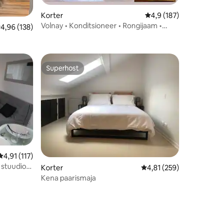
Korter
Keskmine hinnang 4,9
4,9 (187)
Volnay • Konditsioneer • Rongijaam •
eskmine hinnang 4,96/5, 138 hinnangut
4,96 (138)
Kesklinna lähedal
Superhost
Superhost
Keskmine hinnang 4,91/5, 117 hinnangut
4,91 (117)
 stuudio,
Korter
Keskmine hinnang 4,81
4,81 (259)
Kena paarismaja