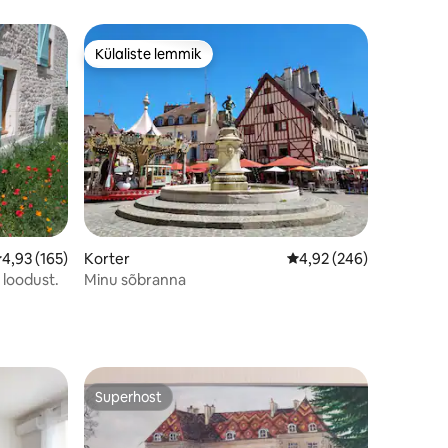
Külaliste lemmik
Külaliste lemmik
eskmine hinnang 4,93/5, 165 hinnangut
4,93 (165)
Korter
Keskmine hinnang 4,92
4,92 (246)
 loodust.
Minu sõbranna
Superhost
Superhost