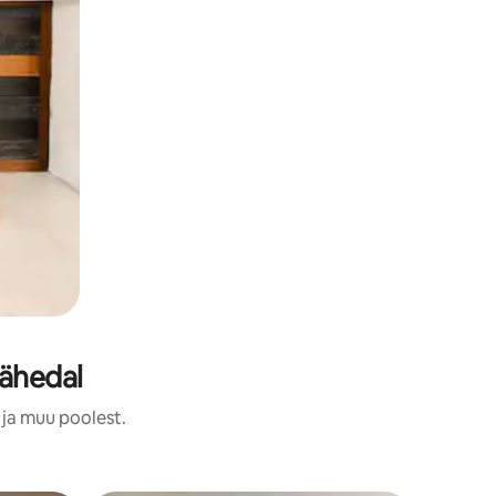
lähedal
 ja muu poolest.