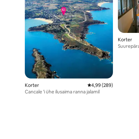
Korter
Suurepära
hüpercent
Korter
Keskmine hinnang 4,99/
4,99 (289)
Cancale 'i ühe ilusaima ranna jalamil