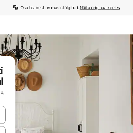
Osa teabest on masintõlgitud. 
Näita originaalkeeles
i
l
u,
ahvidega või puuduta või tõmba mööda ekraani.