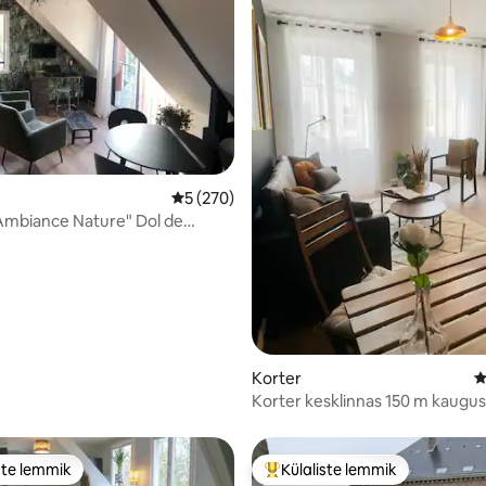
5, 264 hinnangut
Keskmine hinnang 5/5, 270 hinnangut
5 (270)
Ambiance Nature" Dol de
is
Korter
K
Korter kesklinnas 150 m kaugus
ste lemmik
Külaliste lemmik
e suur lemmik
Külaliste suur lemmik