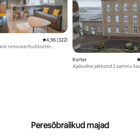
Keskmine hinnang 4,96/5, 322 hinnangut
4,96 (322)
ne renoveeritud korter
re privaatne parkimine
Korter
K
Ajalooline piirkond 2 sammu ka
rannast
5, 289 hinnangut
Peresõbralikud majad