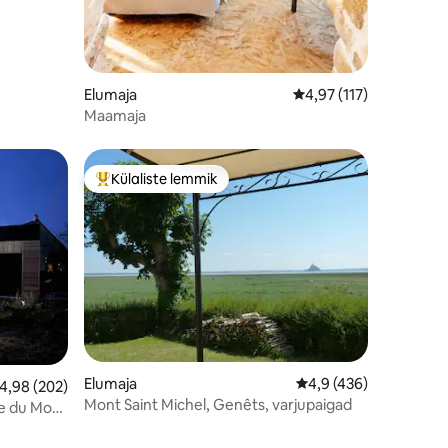
Elumaja
Keskmine hinnang 4,97
4,97 (117)
Maamaja
Külaliste lemmik
Külaliste suur lemmik
Elumaja
Keskmine hinnang 4,9
4,9 (436)
eskmine hinnang 4,98/5, 202 hinnangut
4,98 (202)
Mont Saint Michel, Genêts, varjupaigad
ie du Mont