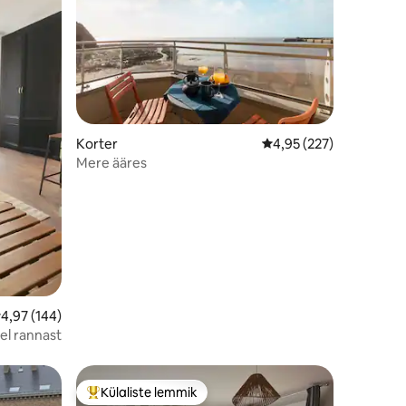
Korter
Keskmine hinnang 4,95
4,95 (227)
Mere ääres
eskmine hinnang 4,97/5, 144 hinnangut
4,97 (144)
el rannast
Külaliste lemmik
Külaliste suur lemmik