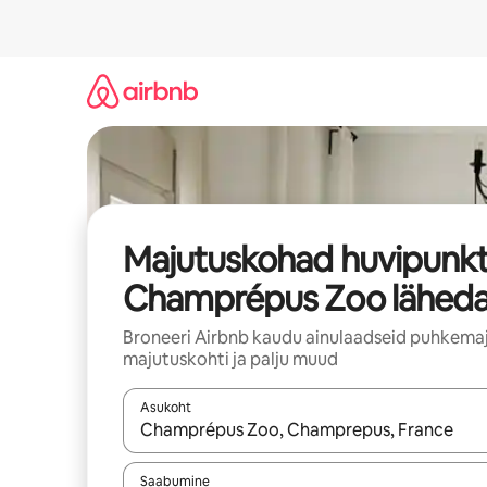
Liigu
sisu
juurde
Majutuskohad huvipunkt
Champrépus Zoo läheda
Broneeri Airbnb kaudu ainulaadseid puhkemaj
majutuskohti ja palju muud
Asukoht
Kui tulemused on kuvatud, liigu ekraanil noolekl
Saabumine