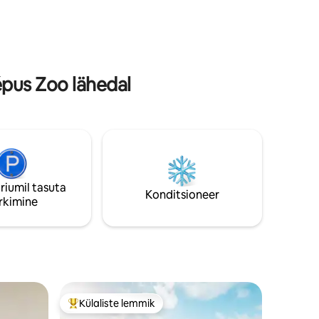
väljatõmmatav voodi) Voodilinad ja
i
rätikud puuduvad Majutusejärgne
tumiseks!
koristus on mille sa pead tegema.
pus Zoo lähedal
riumil tasuta
Konditsioneer
rkimine
Külaliste lemmik
Külaliste suur lemmik