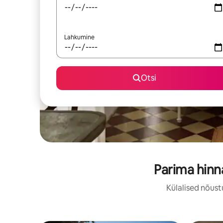
Lahkumine
Otsi
Parima hin
Külalised nõust