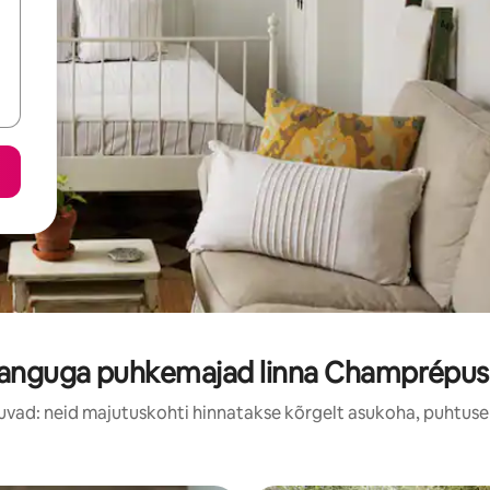
nanguga puhkemajad linna Champrépus 
uvad: neid majutuskohti hinnatakse kõrgelt asukoha, puhtuse