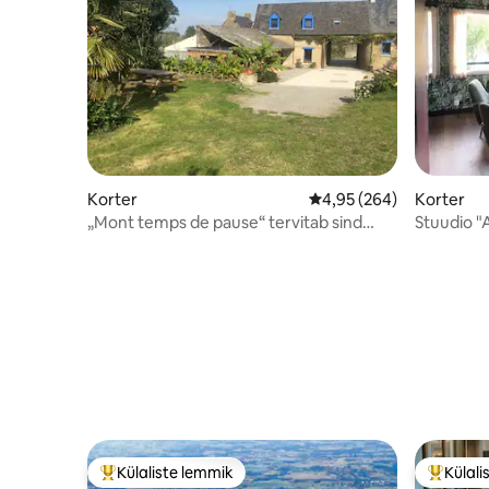
Korter
Keskmine hinnang 4,95/
4,95 (264)
Korter
„Mont temps de pause“ tervitab sind
Stuudio "
Glycine 'is.
Bretagne'
Külaliste lemmik
Külali
Külaliste suur lemmik
Külalist