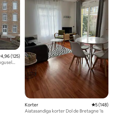
eskmine hinnang 4,96/5, 125 hinnangut
4,96 (125)
ugusel
Korter
Keskmine hinnang 5
5 (148)
Aiatasandiga korter Dol de Bretagne 'is