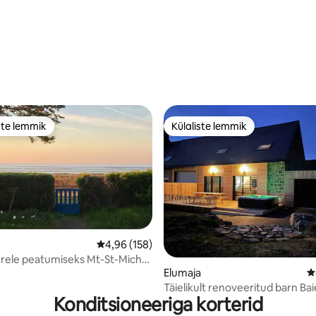
ste lemmik
Külaliste lemmik
e suur lemmik
Külaliste lemmik
Keskmine hinnang 4,96/5, 158 hinnangut
4,96 (158)
rele peatumiseks Mt-St-Michel
5, 270 hinnangut
Elumaja
K
Täielikult renoveeritud barn Ba
Konditsioneeriga korterid
St Michel