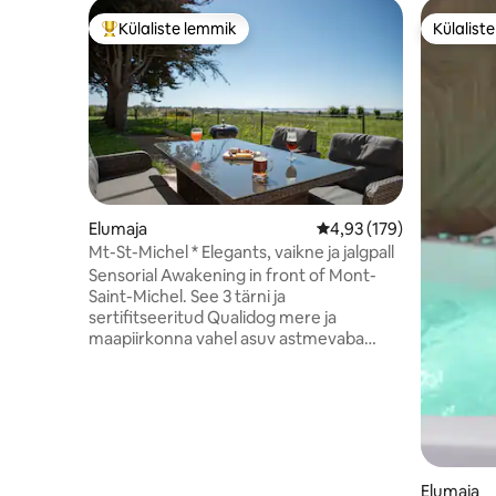
Külaliste lemmik
Külalist
Külaliste suur lemmik
Külalist
Elumaja
Keskmine hinnang 4,93/
4,93 (179)
Mt-St-Michel * Elegants, vaikne ja jalgpall
Sensorial Awakening in front of Mont-
Saint-Michel. See 3 tärni ja
sertifitseeritud Qualidog mere ja
maapiirkonna vahel asuv astmevaba
kookon pakub takistusteta 180° vaadet
lahele. Sees: 2 hubast magamistuba,
varustatud köök, elutuba puuküttega
pliidi ja diivanvoodiga. Veranda ujutab
ruumi valgusega üle, Bonzini jalgpallilaud
ja metsaaed kutsuvad sind lõõgastuma.
Haruldane pelgupaik elegantsi,
Elumaja