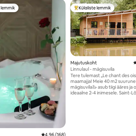
e lemmik
Külaliste lemmik
e lemmik
Külaliste suur lemmik
5, 179 hinnangut
Majutuskoht
K
Linnulaul - mägisuvila
Tere tulemast „Le chant des oi
maamajja! Meie 40 m2 suurune
mägisuvila🦢 asub tiigi ääres ja 
ideaalne 2-4 inimesele. Saint-L
kesklinnast ja riiklikust
hobusekasvandusest vaid 10-mi
jalutuskäigu kaugusel asuvas
majutuskohas saad nautida aur
mullivanni lõõgastaval nädalav
või puhkusel (saadaval ka tööp
Avasta piirkonna aardeid Mont 
Keskmine hinnang 4,96/5, 168 hinnangut
4,96 (168)