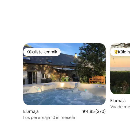
Külaliste lemmik
Külali
Külaliste lemmik
Külalist
Elumaja
Vaade me
Elumaja
Keskmine hinnang 4,85/
4,85 (270)
Bay 's
Ilus peremaja 10 inimesele