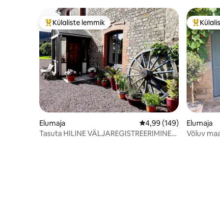
Külaliste lemmik
Külali
Külaliste suur lemmik
Külalist
Elumaja
Keskmine hinnang 4,99/
4,99 (149)
Elumaja
Tasuta HILINE VÄLJAREGISTREERIMINE*
Võluv maa
– 14 magamiskohta