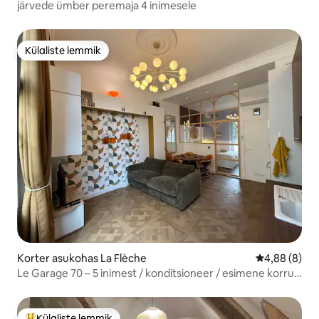
järvede ümber peremaja 4 inimesele
Külaliste lemmik
Külaliste lemmik
Korter asukohas La Flèche
Keskmine hin
4,88 (8)
Le Garage 70 – 5 inimest / konditsioneer / esimene korrus
/ 8 min loomaaiast
Külaliste lemmik