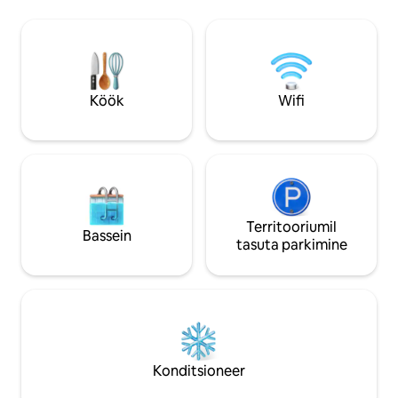
loomaaiast. Majutuskohta mahub 12
sisehoov ja suur 
inimest, kui diivanvoodi on elutoas lahti
teid hea meelega vastu. Suvel 
tõmmatud (10 inimest, kui 4 inimest
nautida kohalikku uj
magavad voodites).
vabaajakeskust. Oled 15 minuti kaugusel
La Fleche loomaaias
ning 35 minuti kaugusel Le Mansi 24h
Köök
Wifi
ringristmikust
Territooriumil
Bassein
tasuta parkimine
Konditsioneer