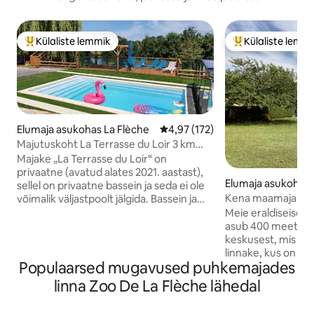
Külaliste lemmik
Külaliste lemm
Külaliste suur lemmik
Külaliste suur le
Elumaja asukohas La Flèche
Keskmine hinnang 4,97/5, 172 h
4,97 (172)
Majutuskoht La Terrasse du Loir 3 km
kaugusel La Flèche'i loomaaiast
Majake „La Terrasse du Loir“ on
privaatne (avatud alates 2021. aastast),
Elumaja asukohas 
sellel on privaatne bassein ja seda ei ole
ngé
Kena maamaja
võimalik väljastpoolt jälgida. Bassein ja
teleskoopkorpus paigaldati 2022. aastal;
Meie eraldiseisev
vett soojendatakse 29 °C-ni 2026. aastal:
asub 400 meetri k
soojendusega bassein 27. märtsist 1.
keskusest, mis on 
novembrini (kaasa arvatud). 2027. aastal:
linnake, kus on o
Populaarsed mugavused puhkemajades
soojendusega bassein 26. märtsist 1.
(pagaripood, lihap
novembrini (kaasa arvatud). 115 m2
esmatarbekaupade
linna Zoo De La Flèche lähedal
maamaja + suur 24 m2 terrass vaatega
avatud ka pühapä
Le Loirile, mis asub 2,5 km kaugusel
ja meditsiinikeskus