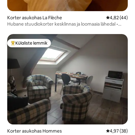
Korter asukohas La Flèche
Keskmine hin
4,82 (44)
Hubane stuudiokorter kesklinnas ja loomaaia lähedal •
Iseseisev sisseregistreerimine
Külaliste lemmik
Külaliste suur lemmik
Korter asukohas Hommes
Keskmine hinn
4,97 (38)