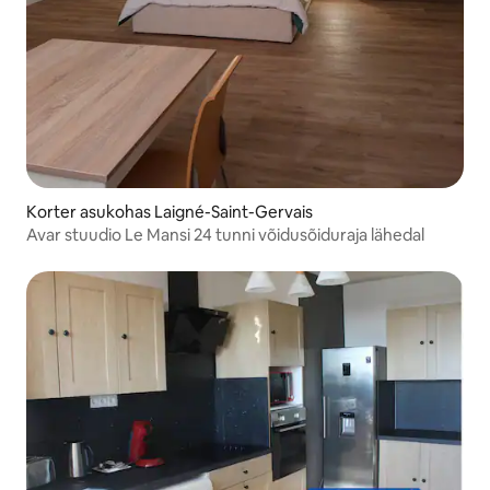
Korter asukohas Laigné-Saint-Gervais
Avar stuudio Le Mansi 24 tunni võidusõiduraja lähedal