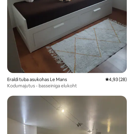
Eraldi tuba asukohas Le Mans
Keskmine hinn
4,93 (28)
Kodumajutus - basseiniga elukoht