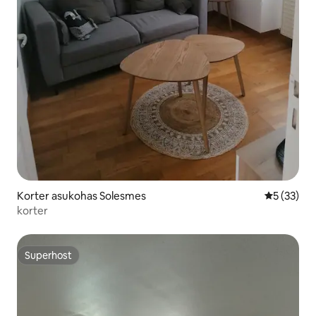
Korter asukohas Solesmes
Keskmine 
5 (33)
korter
Superhost
Superhost