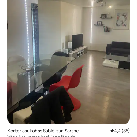
Korter asukohas Sablé-sur-Sarthe
Keskmine hi
4,4 (35)