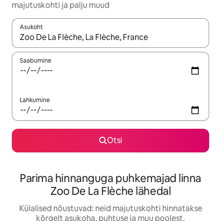
majutuskohti ja palju muud
Asukoht
Kui tulemused on kuvatud, liigu ekraanil nooleklahvidega või 
Saabumine
Lahkumine
Otsi
Parima hinnanguga puhkemajad linna
Zoo De La Flèche lähedal
Külalised nõustuvad: neid majutuskohti hinnatakse
kõrgelt asukoha, puhtuse ja muu poolest.