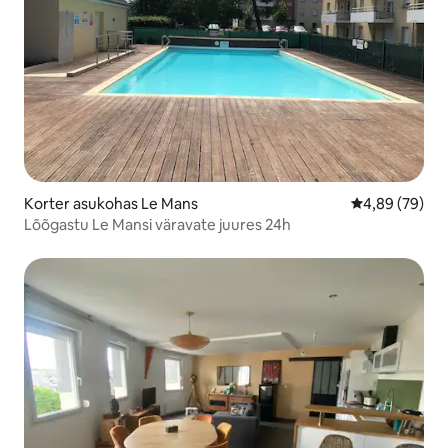
Korter asukohas Le Mans
Keskmine hinn
4,89 (79)
Lõõgastu Le Mansi väravate juures 24h