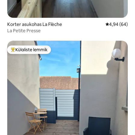
Korter asukohas La Flèche
Keskmine hinn
4,94 (64)
La Petite Presse
Külaliste lemmik
Külaliste suur lemmik