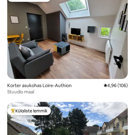
Külaliste suur lemmik
Korter asukohas Loire-Authion
Keskmine hinna
4,96 (106)
Stuudio maal
Külaliste lemmik
Külaliste suur lemmik