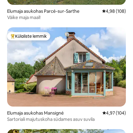
Elumaja asukohas Parcé-sur-Sarthe
Keskmine hinna
4,98 (108)
Väike maja maal!
Külaliste lemmik
Külaliste suur lemmik
Elumaja asukohas Mansigné
Keskmine hinna
4,97 (104)
Sartoriali majutuskoha südames asuv suvila