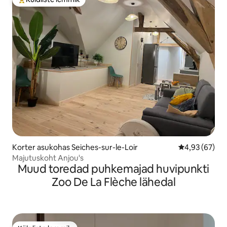
Külaliste suur lemmik
Korter asukohas Seiches-sur-le-Loir
Keskmine hinn
4,93 (67)
Majutuskoht Anjou's
Muud toredad puhkemajad huvipunkti
Zoo De La Flèche lähedal