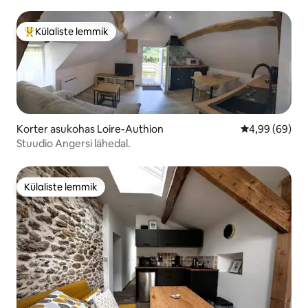
Külaliste lemmik
Külaliste suur lemmik
Korter asukohas Loire-Authion
Keskmine hinn
4,99 (69)
Stuudio Angersi lähedal.
Külaliste lemmik
Külaliste lemmik