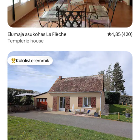
Elumaja asukohas La Flèche
Keskmine hinna
4,85 (420)
Templerie house
Külaliste lemmik
Külaliste suur lemmik