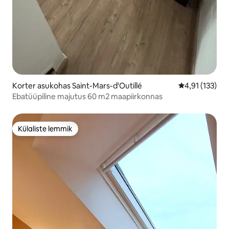
Korter asukohas Saint-Mars-d'Outillé
Keskmine hinn
4,91 (133)
Ebatüüpiline majutus 60 m2 maapiirkonnas
Külaliste lemmik
Külaliste lemmik