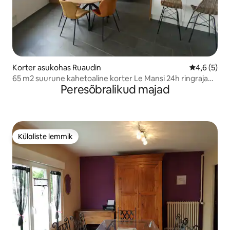
Korter asukohas Ruaudin
Keskmine h
4,6 (5)
65 m2 suurune kahetoaline korter Le Mansi 24h ringraja
Peresõbralikud majad
lähedal
Külaliste lemmik
Külaliste lemmik