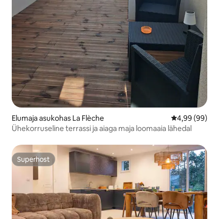
Elumaja asukohas La Flèche
Keskmine hinn
4,99 (99)
Ühekorruseline terrassi ja aiaga maja loomaaia lähedal
Superhost
Superhost