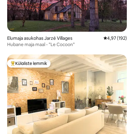
Elumaja asukohas Jarzé Villages
Keskmine hinn
4,97 (192)
Hubane maja maal - "Le Cocoon"
Külaliste lemmik
Külaliste suur lemmik