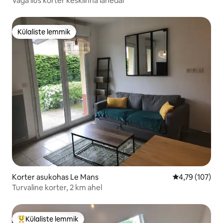
Väga ilus korter kesklinna lähedal
Külaliste lemmik
Külaliste lemmik
Korter asukohas Le Mans
Keskmine hinn
4,79 (107)
Turvaline korter, 2 km ahel
Külaliste lemmik