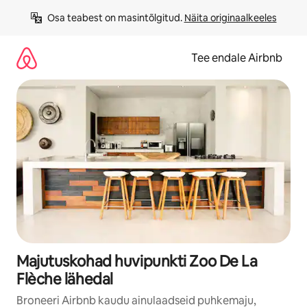
Liigu
Osa teabest on masintõlgitud. 
Näita originaalkeeles
sisu
juurde
Tee endale Airbnb
Majutuskohad huvipunkti Zoo De La
Flèche lähedal
Broneeri Airbnb kaudu ainulaadseid puhkemaju,