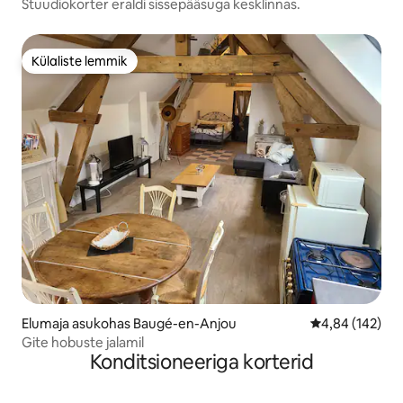
Stuudiokorter eraldi sissepääsuga kesklinnas.
Külaliste lemmik
Külaliste lemmik
Elumaja asukohas Baugé-en-Anjou
Keskmine hinn
4,84 (142)
Gite hobuste jalamil
Konditsioneeriga korterid