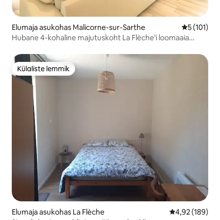
Elumaja asukohas Malicorne-sur-Sarthe
Keskmine h
5 (101)
Hubane 4-kohaline majutuskoht La Flèche'i loomaaia
lähedal ja ööpäevaringne teenindus
Külaliste lemmik
Külaliste lemmik
Elumaja asukohas La Flèche
Keskmine hinn
4,92 (189)