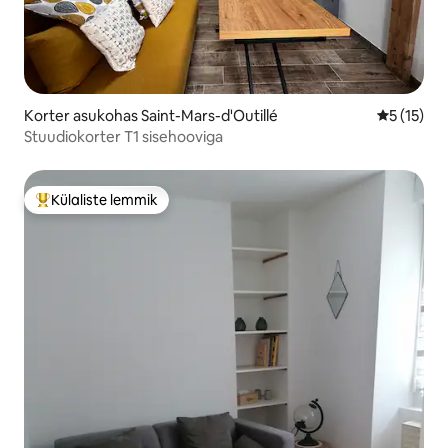
Korter asukohas Saint-Mars-d'Outillé
Keskmine 
5 (15)
Stuudiokorter T1 sisehooviga
Külaliste lemmik
Külaliste suur lemmik