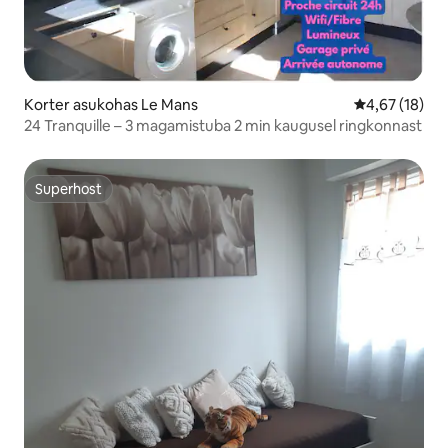
Korter asukohas Le Mans
Keskmine hin
4,67 (18)
24 Tranquille – 3 magamistuba 2 min kaugusel ringkonnast
Superhost
Superhost