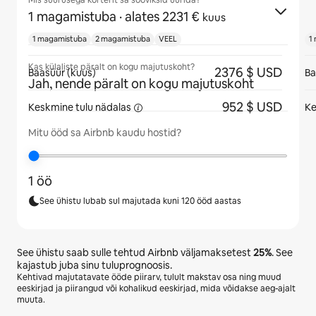
Mis suurusega korterit sa sooviksid üürida?
1 magamistuba
· alates 2231 €
kuus
1 magamistuba
2 magamistuba
VEEL
1
Kas külaliste päralt on kogu majutuskoht?
2376 $ USD
Baasüür (kuus)
Ba
Jah, nende päralt on kogu majutuskoht
952 $ USD
Keskmine tulu
nädalas
Ke
Mitu ööd sa Airbnb kaudu hostid?
1 öö
See ühistu lubab sul majutada kuni 120 ööd aastas
See ühistu saab sulle tehtud Airbnb väljamaksetest
25%
. See
kajastub juba sinu tuluprognoosis.
Kehtivad majutatavate ööde piirarv, tulult makstav osa ning muud
eeskirjad ja piirangud või kohalikud eeskirjad, mida võidakse aeg-ajalt
muuta.