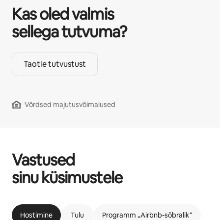
Kas oled valmis
sellega tutvuma?
Taotle tutvustust
Võrdsed majutusvõimalused
Vastused
sinu küsimustele
Hostimine
Tulu
Programm „Airbnb-sõbralik“