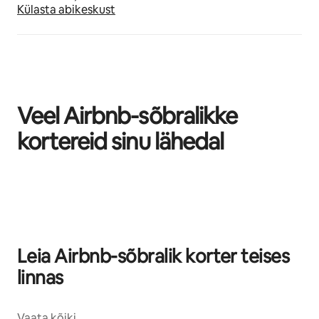
Külasta abikeskust
Veel Airbnb-sõbralikke
kortereid sinu lähedal
Kuvatud 0/0
Leia Airbnb-sõbralik korter teises
linnas
Vaata kõiki