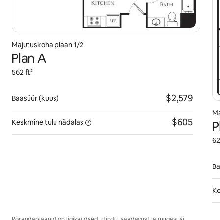
Majutuskoha plaan 1/2
Plan A
562 ft²
$2,579
Baasüür (kuus)
Ma
$605
Keskmine tulu
nädalas
P
62
Ba
Ke
Põrandaplaanid on ligikaudsed. Hindu, saadavust ja mugavusi