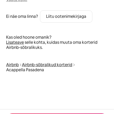
Ei näe oma linna?
Liitu ootenimekirjaga
Kas oled hoone omanik?
Lisateave
selle kohta, kuidas muuta oma korterid
Airbnb-sõbralikuks.
Airbnb
Airbnb-sõbralikud korterid
Acappella Pasadena