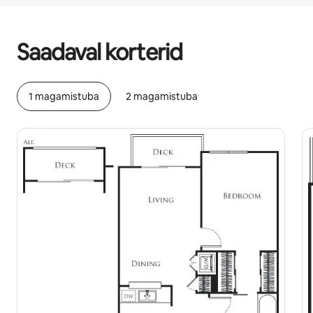
Sinu potentsiaalne tulu on €524 kuus
Saadaval korterid
1 magamistuba
2 magamistuba