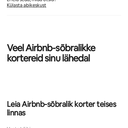
Külasta abikeskust
Veel Airbnb-sõbralikke
kortereid sinu lähedal
Kuvatud 0/0
Leia Airbnb-sõbralik korter teises
linnas