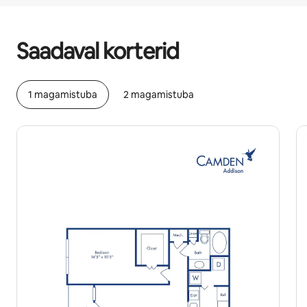
Sinu potentsiaalne tulu on €413 kuus
Saadaval korterid
1 magamistuba
2 magamistuba