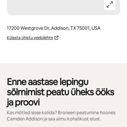
17200 Westgrove Dr, Addison, TX 75001, USA
Külasta ühistu veebilehte
Enne aastase lepingu
Kuvatud 0/0
sõlmimist peatu üheks ööks
ja proovi
Kas mõtled sisse kolida? Broneeri peatumine hoones
Camden Addison ja saa aimu kohalikust elust.