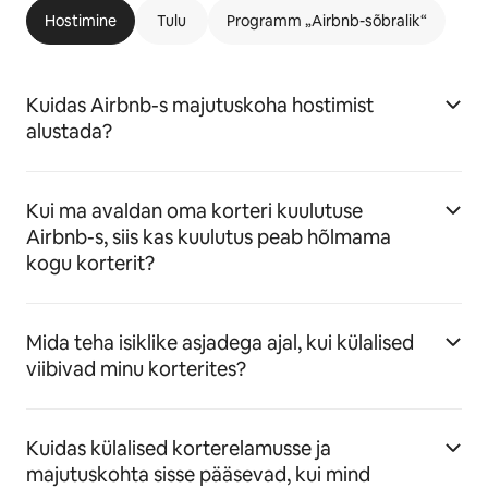
Hostimine
Tulu
Programm „Airbnb-sõbralik“
Kuidas Airbnb-s majutuskoha hostimist
alustada?
Kui ma avaldan oma korteri kuulutuse
Airbnb-s, siis kas kuulutus peab hõlmama
kogu korterit?
Mida teha isiklike asjadega ajal, kui külalised
viibivad minu korterites?
Kuidas külalised korterelamusse ja
majutuskohta sisse pääsevad, kui mind