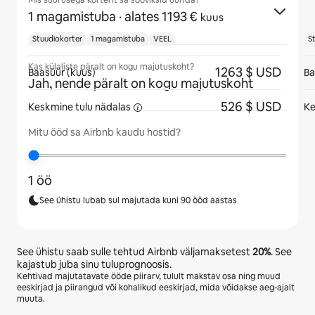
Mis suurusega korterit sa sooviksid üürida?
1 magamistuba
· alates 1193 €
kuus
Stuudiokorter
1 magamistuba
VEEL
S
Kas külaliste päralt on kogu majutuskoht?
1263 $ USD
Baasüür (kuus)
Ba
Jah, nende päralt on kogu majutuskoht
526 $ USD
Keskmine tulu
nädalas
Ke
Mitu ööd sa Airbnb kaudu hostid?
1 öö
See ühistu lubab sul majutada kuni 90 ööd aastas
See ühistu saab sulle tehtud Airbnb väljamaksetest
20%
. See
kajastub juba sinu tuluprognoosis.
Kehtivad majutatavate ööde piirarv, tulult makstav osa ning muud
eeskirjad ja piirangud või kohalikud eeskirjad, mida võidakse aeg-ajalt
muuta.