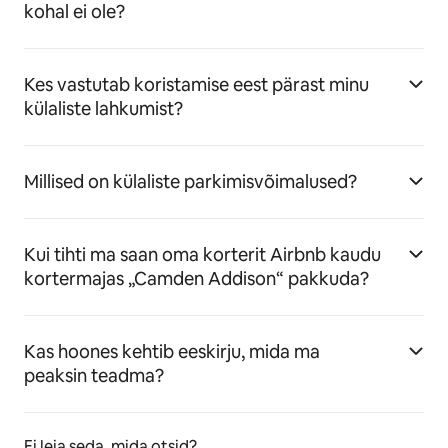
kohal ei ole?
Kes vastutab koristamise eest pärast minu
külaliste lahkumist?
Millised on külaliste parkimisvõimalused?
Kui tihti ma saan oma korterit Airbnb kaudu
kortermajas „Camden Addison“ pakkuda?
Kas hoones kehtib eeskirju, mida ma
peaksin teadma?
Ei leia seda, mida otsid?