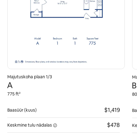
Majutuskoha plaan 1/3
Ma
A
B
775 ft²
80
$1,419
Baasüür (kuus)
Ba
$478
Keskmine tulu
nädalas
Ke