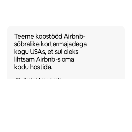
Teeme koostööd Airbnb-sõbralike korterm
Teeme koostööd
Airbnb-
sõbralike
kortermajadega
kogu USAs, et sul oleks
lihtsam Airbnb-s oma
kodu hostida.
Sentral Apartments
Denver, Colorado osariik