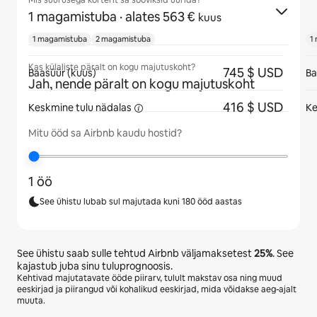
Mis suurusega korterit sa sooviksid üürida?
1 magamistuba
· alates 563 €
kuus
1 magamistuba
2 magamistuba
1
Kas külaliste päralt on kogu majutuskoht?
745 $ USD
Baasüür (kuus)
Ba
Jah, nende päralt on kogu majutuskoht
416 $ USD
Keskmine tulu
nädalas
Ke
Mitu ööd sa Airbnb kaudu hostid?
1 öö
See ühistu lubab sul majutada kuni 180 ööd aastas
See ühistu saab sulle tehtud Airbnb väljamaksetest
25%
. See
kajastub juba sinu tuluprognoosis.
Kehtivad majutatavate ööde piirarv, tulult makstav osa ning muud
eeskirjad ja piirangud või kohalikud eeskirjad, mida võidakse aeg-ajalt
muuta.