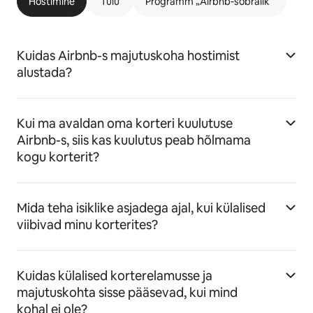
Hostimine
Tulu
Programm „Airbnb-sõbralik“
Kuidas Airbnb-s majutuskoha hostimist
alustada?
Kui ma avaldan oma korteri kuulutuse
Airbnb-s, siis kas kuulutus peab hõlmama
kogu korterit?
Mida teha isiklike asjadega ajal, kui külalised
viibivad minu korterites?
Kuidas külalised korterelamusse ja
majutuskohta sisse pääsevad, kui mind
kohal ei ole?