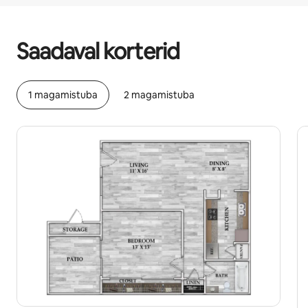
Sinu potentsiaalne tulu on €331 kuus
Saadaval korterid
1 magamistuba
2 magamistuba