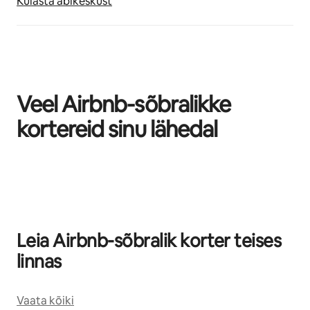
Külasta abikeskust
Veel Airbnb-sõbralikke
kortereid sinu lähedal
Kuvatud 0/0
Leia Airbnb-sõbralik korter teises
linnas
Vaata kõiki