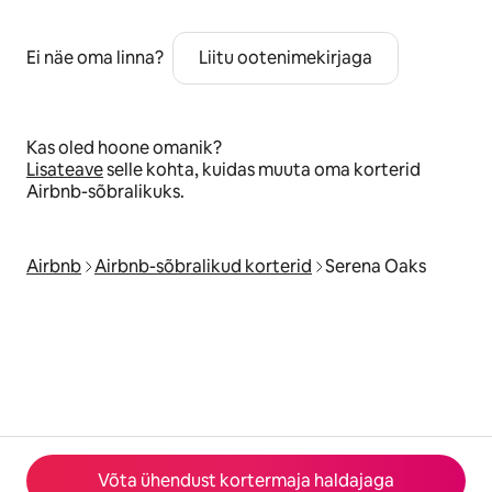
Ei näe oma linna?
Liitu ootenimekirjaga
Kas oled hoone omanik?
Lisateave
selle kohta, kuidas muuta oma korterid
Airbnb-sõbralikuks.
Airbnb
Airbnb-sõbralikud korterid
Serena Oaks
Võta ühendust kortermaja haldajaga