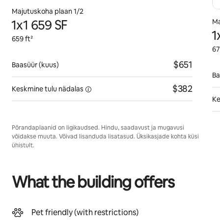
Majutuskoha plaan 1/2
1x1 659 SF
Ma
1
659 ft²
67
$651
Baasüür (kuus)
Ba
$382
Keskmine tulu
nädalas
Ke
Põrandaplaanid on ligikaudsed. Hindu, saadavust ja mugavusi
võidakse muuta. Võivad lisanduda lisatasud. Üksikasjade kohta küsi
ühistult.
What the building offers
Pet friendly (with restrictions)