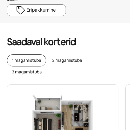
Eripakkumine
Sinu potentsiaalne tulu on €452 kuus
Saadaval korterid
1 magamistuba
2 magamistuba
3 magamistuba