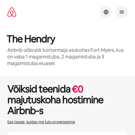
Liigu
sisu
juurde
The Hendry
Airbnb-sõbralik kortermaja asukohas Fort Myers, kus
on vaba 1 magamistuba, 2 magamistuba ja 3
magamistuba eluaset
1 / 35
Kuvatud 0/0
Võiksid teenida
€
0
majutuskoha hostimine
Airbnb-s
Saa teada, kuidas me tulu prognoosime