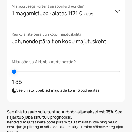
Mis suurusega korterit sa sooviksid üürida?
1 magamistuba
· alates 1171 €
kuus
Kas külaliste päralt on kogu majutuskoht?
Jah, nende päralt on kogu majutuskoht
Mitu ööd sa Airbnb kaudu hostid?
1 öö
See ühistu lubab sul majutada kuni 45 ööd aastas
See ühistu saab sulle tehtud Airbnb väljamaksetest
25%
. See
kajastub juba sinu tuluprognoosis.
Kehtivad majutatavate ööde piirarv, tulult makstav osa ning muud
eeskirjad ja piirangud või kohalikud eeskirjad, mida võidakse aeg-ajalt
muuta.