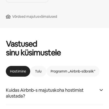
Võrdsed majutusvõimalused
Vastused
sinu küsimustele
Hostimine
Tulu
Programm „Airbnb-sõbralik“
Kuidas Airbnb-s majutuskoha hostimist
alustada?