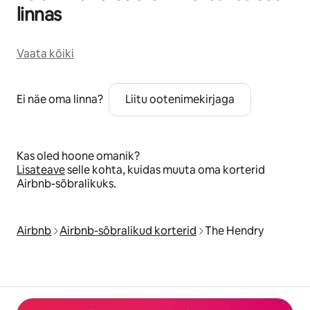
linnas
Vaata kõiki
Ei näe oma linna?
Liitu ootenimekirjaga
Kas oled hoone omanik?
Lisateave
selle kohta, kuidas muuta oma korterid
Airbnb-sõbralikuks.
Airbnb
Airbnb-sõbralikud korterid
The Hendry