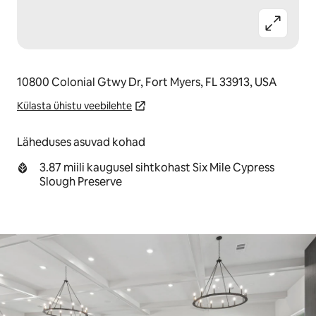
10800 Colonial Gtwy Dr, Fort Myers, FL 33913, USA
Külasta ühistu veebilehte
Läheduses asuvad kohad
3.87 miili kaugusel sihtkohast Six Mile Cypress
Slough Preserve