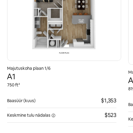
Majutuskoha plaan 1/6
Ma
A1
A
750 ft²
81
$1,353
Baasüür (kuus)
Ba
$523
Keskmine tulu
nädalas
Ke