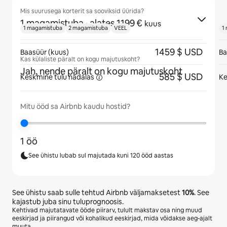
Mis suurusega korterit sa sooviksid üürida?
1 magamistuba
· alates 1199 €
kuus
1 magamistuba
2 magamistuba
VEEL
1
1459 $ USD
Baasüür (kuus)
Ba
Kas külaliste päralt on kogu majutuskoht?
Jah, nende päralt on kogu majutuskoht
585 $ USD
Keskmine tulu
nädalas
Ke
Mitu ööd sa Airbnb kaudu hostid?
1 öö
See ühistu lubab sul majutada kuni 120 ööd aastas
See ühistu saab sulle tehtud Airbnb väljamaksetest
10%
. See
kajastub juba sinu tuluprognoosis.
Kehtivad majutatavate ööde piirarv, tulult makstav osa ning muud
eeskirjad ja piirangud või kohalikud eeskirjad, mida võidakse aeg-ajalt
muuta.