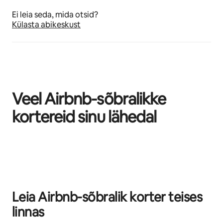
Ei leia seda, mida otsid?
Külasta abikeskust
Veel Airbnb-sõbralikke
kortereid sinu lähedal
Kuvatud 0/0
Leia Airbnb-sõbralik korter teises
linnas