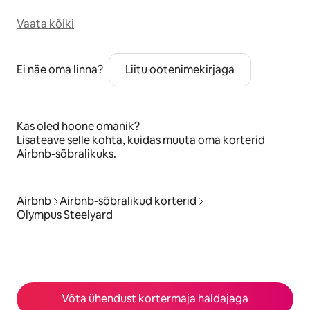
Vaata kõiki
Ei näe oma linna?
Liitu ootenimekirjaga
Kas oled hoone omanik?
Lisateave
selle kohta, kuidas muuta oma korterid
Airbnb-sõbralikuks.
Airbnb
Airbnb-sõbralikud korterid
Olympus Steelyard
Võta ühendust kortermaja haldajaga