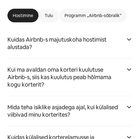
Hostimine
Tulu
Programm „Airbnb-sõbralik“
Kuidas Airbnb-s majutuskoha hostimist
alustada?
Kui ma avaldan oma korteri kuulutuse
Airbnb-s, siis kas kuulutus peab hõlmama
kogu korterit?
Mida teha isiklike asjadega ajal, kui külalised
viibivad minu korterites?
Kuidas külalised korterelamusse ja