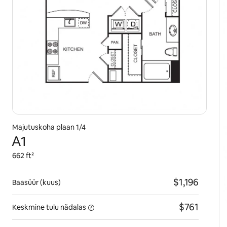
Majutuskoha plaan 1/4
A1
662 ft²
$1,196
Baasüür (kuus)
$761
Keskmine tulu
nädalas