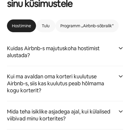
sinu küsimustele
Hostimine
Tulu
Programm „Airbnb-sõbralik“
Kuidas Airbnb-s majutuskoha hostimist
alustada?
Kui ma avaldan oma korteri kuulutuse
Airbnb-s, siis kas kuulutus peab hõlmama
kogu korterit?
Mida teha isiklike asjadega ajal, kui külalised
viibivad minu korterites?