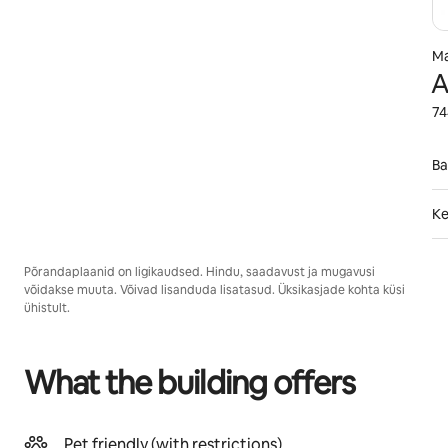
Ma
A
74
Ba
Ke
Põrandaplaanid on ligikaudsed. Hindu, saadavust ja mugavusi
võidakse muuta. Võivad lisanduda lisatasud. Üksikasjade kohta küsi
ühistult.
What the building offers
Pet friendly (with restrictions)