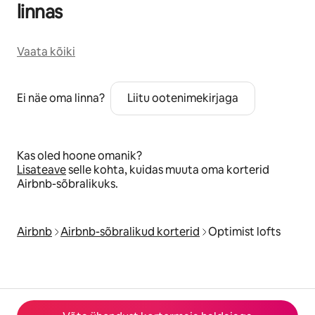
linnas
Vaata kõiki
Ei näe oma linna?
Liitu ootenimekirjaga
Kas oled hoone omanik?
Lisateave
selle kohta, kuidas muuta oma korterid
Airbnb-sõbralikuks.
Airbnb
Airbnb-sõbralikud korterid
Optimist lofts