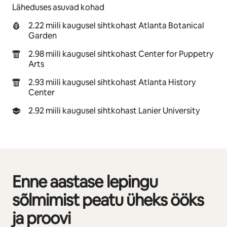
Läheduses asuvad kohad
2.22 miili kaugusel sihtkohast Atlanta Botanical
Garden
2.98 miili kaugusel sihtkohast Center for Puppetry
Arts
2.93 miili kaugusel sihtkohast Atlanta History
Center
2.92 miili kaugusel sihtkohast Lanier University
Enne aastase lepingu
Kuvatud 0/0
sõlmimist peatu üheks ööks
ja proovi