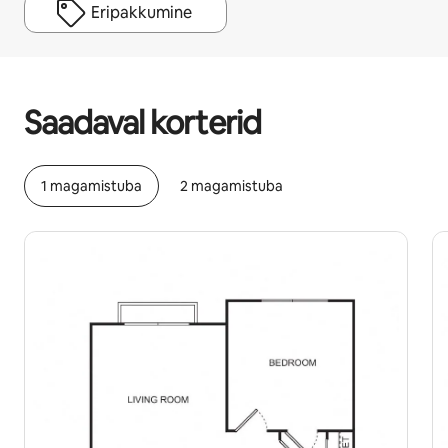
Eripakkumine
Sinu potentsiaalne tulu on €658 kuus
Saadaval korterid
1 magamistuba
2 magamistuba