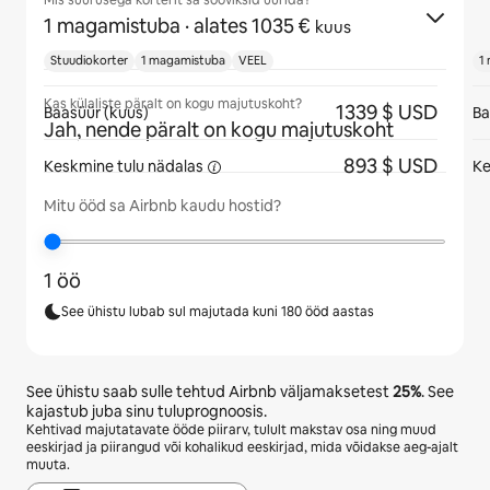
Mis suurusega korterit sa sooviksid üürida?
1 magamistuba
· alates 1035 €
kuus
Stuudiokorter
1 magamistuba
VEEL
1
Kas külaliste päralt on kogu majutuskoht?
1339 $ USD
Baasüür (kuus)
Ba
Jah, nende päralt on kogu majutuskoht
893 $ USD
Keskmine tulu
nädalas
Ke
Mitu ööd sa Airbnb kaudu hostid?
1 öö
See ühistu lubab sul majutada kuni 180 ööd aastas
See ühistu saab sulle tehtud Airbnb väljamaksetest
25%
. See
kajastub juba sinu tuluprognoosis.
Kehtivad majutatavate ööde piirarv, tulult makstav osa ning muud
eeskirjad ja piirangud või kohalikud eeskirjad, mida võidakse aeg-ajalt
muuta.