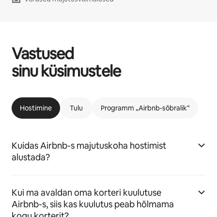
Vastused
sinu küsimustele
Hostimine
Tulu
Programm „Airbnb-sõbralik“
Kuidas Airbnb-s majutuskoha hostimist
alustada?
Kui ma avaldan oma korteri kuulutuse
Airbnb-s, siis kas kuulutus peab hõlmama
kogu korterit?