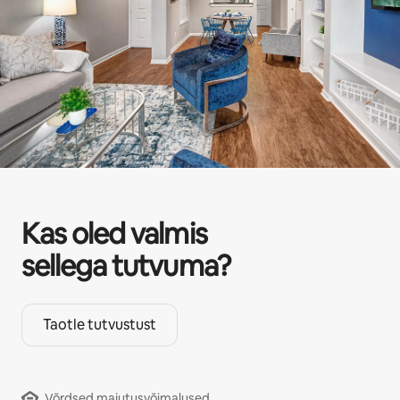
Kas oled valmis
sellega tutvuma?
Taotle tutvustust
Võrdsed majutusvõimalused