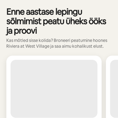
Enne aastase lepingu
Kuvatud 0/0
sõlmimist peatu üheks ööks
ja proovi
Kas mõtled sisse kolida? Broneeri peatumine hoones
Riviera at West Village ja saa aimu kohalikust elust.