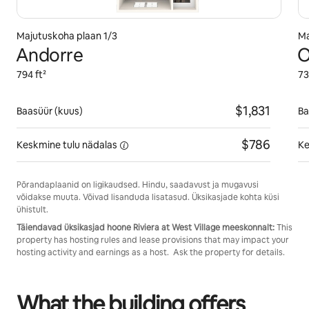
Majutuskoha plaan 1/3
Ma
Andorre
O
794 ft²
73
$1,831
Baasüür (kuus)
Ba
$786
Keskmine tulu
nädalas
Ke
Põrandaplaanid on ligikaudsed. Hindu, saadavust ja mugavusi
võidakse muuta. Võivad lisanduda lisatasud. Üksikasjade kohta küsi
ühistult.
Täiendavad üksikasjad hoone Riviera at West Village meeskonnalt:
This
property has hosting rules and lease provisions that may impact your
hosting activity and earnings as a host. Ask the property for details.
What the building offers