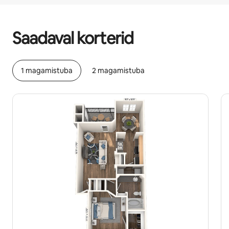
Sinu potentsiaalne tulu on €682 kuus
Saadaval korterid
1 magamistuba
2 magamistuba