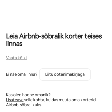
Kuvatud 0/0
Leia Airbnb-sõbralik korter teises
linnas
Vaata kõiki
Ei näe oma linna?
Liitu ootenimekirjaga
Kas oled hoone omanik?
Lisateave
selle kohta, kuidas muuta oma korterid
Airbnb-sõbralikuks.