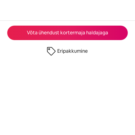
Võta ühendust kortermaja haldajaga
Eripakkumine
© 2026 Airbnb, Inc.
Privaatsus
·
Tingimused
·
Ettevõtte andmed