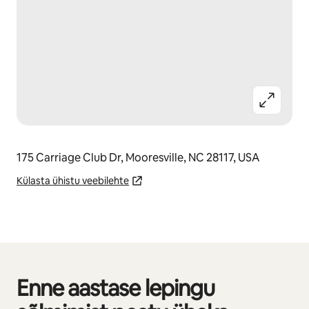
175 Carriage Club Dr, Mooresville, NC 28117, USA
Külasta ühistu veebilehte
Enne aastase lepingu
Kuvatud 0/0