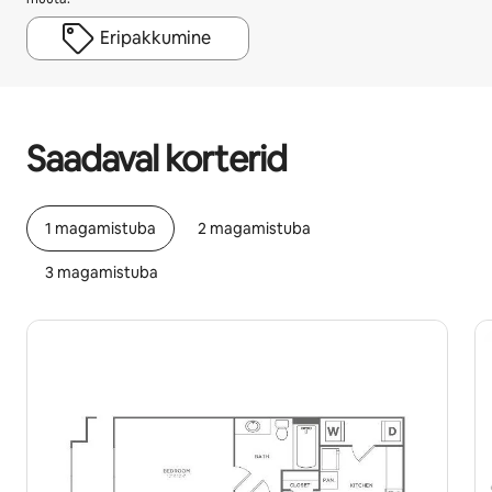
Eripakkumine
Sinu potentsiaalne tulu on €499 kuus
Saadaval korterid
1 magamistuba
2 magamistuba
3 magamistuba