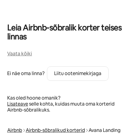
Leia Airbnb-sõbralik korter teises
linnas
Vaata kõiki
Ei näe oma linna?
Liitu ootenimekirjaga
Kas oled hoone omanik?
Lisateave
selle kohta, kuidas muuta oma korterid
Airbnb-sõbralikuks.
Airbnb
Airbnb-sõbralikud korterid
Avana Landing