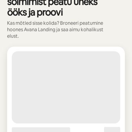
sõlmimist peatu üheks
ööks ja proovi
Kas mõtled sisse kolida? Broneeri peatumine
hoones Avana Landing ja saa aimu kohalikust
elust.