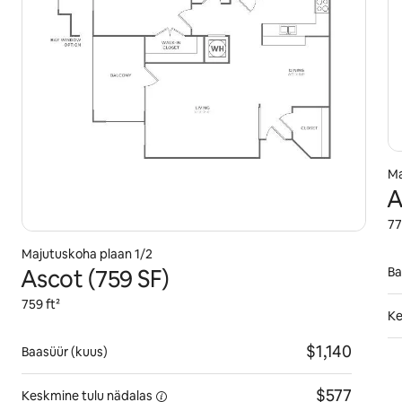
Ma
A
77
Majutuskoha plaan 1/2
Ascot (759 SF)
Ba
759 ft²
Ke
$1,140
Baasüür (kuus)
$577
Keskmine tulu
nädalas