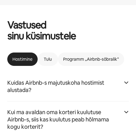
Vastused
sinu küsimustele
Hostimine
Tulu
Programm „Airbnb-sõbralik“
Kuidas Airbnb-s majutuskoha hostimist
alustada?
Kui ma avaldan oma korteri kuulutuse
Airbnb-s, siis kas kuulutus peab hõlmama
kogu korterit?