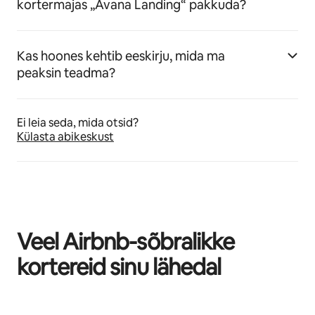
kortermajas „Avana Landing“ pakkuda?
Kas hoones kehtib eeskirju, mida ma
peaksin teadma?
Ei leia seda, mida otsid?
Külasta abikeskust
Veel Airbnb-sõbralikke
kortereid sinu lähedal
Kuvatud 0/0