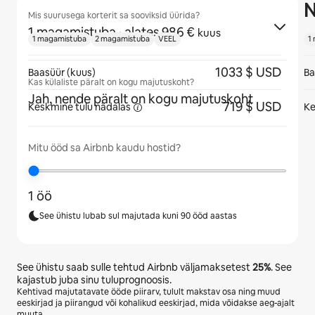
N
Mis suurusega korterit sa sooviksid üürida?
1 magamistuba
· alates 986 €
kuus
1 magamistuba
2 magamistuba
VEEL
1
1033 $ USD
Baasüür (kuus)
Ba
Kas külaliste päralt on kogu majutuskoht?
Jah, nende päralt on kogu majutuskoht
719 $ USD
Keskmine tulu
nädalas
Ke
Mitu ööd sa Airbnb kaudu hostid?
1 öö
See ühistu lubab sul majutada kuni 90 ööd aastas
See ühistu saab sulle tehtud Airbnb väljamaksetest
25%
. See
kajastub juba sinu tuluprognoosis.
Kehtivad majutatavate ööde piirarv, tulult makstav osa ning muud
eeskirjad ja piirangud või kohalikud eeskirjad, mida võidakse aeg-ajalt
muuta.