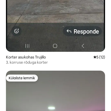
Korter asukohas Trujillo
Keskmine 
5 (12)
3. korruse rõduga korter
Külaliste lemmik
Külaliste lemmik