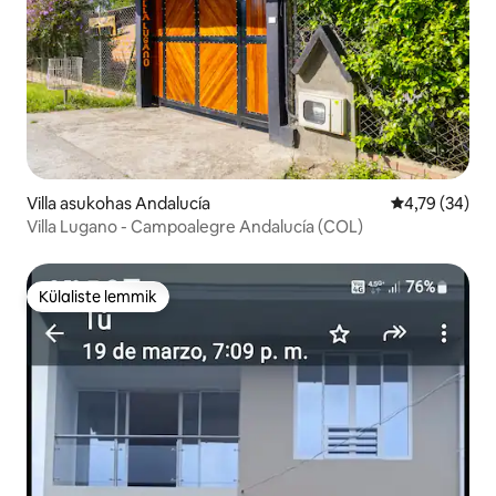
Villa asukohas Andalucía
Keskmine hin
4,79 (34)
Villa Lugano - Campoalegre Andalucía (COL)
Külaliste lemmik
Külaliste lemmik