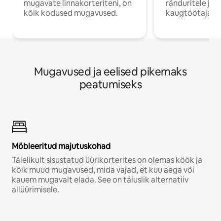
mugavate linnakorteriteni, on
ränduritele ja
kõik kodused mugavused.
kaugtöötajatel
Mugavused ja eelised pikemaks
peatumiseks
Möbleeritud majutuskohad
Täielikult sisustatud üürikorterites on olemas köök ja
kõik muud mugavused, mida vajad, et kuu aega või
kauem mugavalt elada. See on täiuslik alternatiiv
allüürimisele.