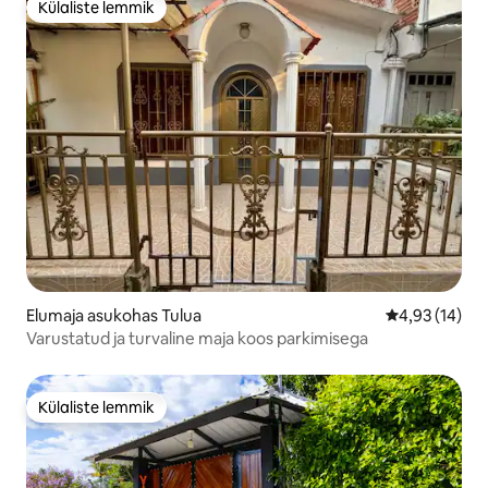
Külaliste lemmik
Külaliste lemmik
Elumaja asukohas Tulua
Keskmine hin
4,93 (14)
Varustatud ja turvaline maja koos parkimisega
Külaliste lemmik
Külaliste lemmik