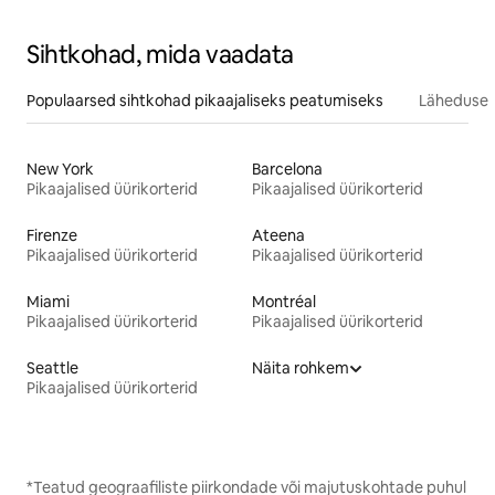
Sihtkohad, mida vaadata
Populaarsed sihtkohad pikaajaliseks peatumiseks
Läheduses
New York
Barcelona
Pikaajalised üürikorterid
Pikaajalised üürikorterid
Firenze
Ateena
Pikaajalised üürikorterid
Pikaajalised üürikorterid
Miami
Montréal
Pikaajalised üürikorterid
Pikaajalised üürikorterid
Seattle
Näita rohkem
Pikaajalised üürikorterid
*Teatud geograafiliste piirkondade või majutuskohtade puhul