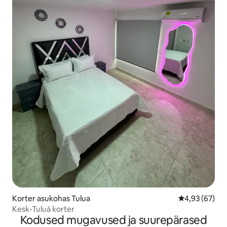
Korter asukohas Tulua
Keskmine hinn
4,93 (67)
Kesk-Tuluá korter
Kodused mugavused ja suurepärased