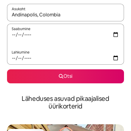
Asukoht
Kui tulemused on kuvatud, liigu ekraanil nooleklahvidega või 
Saabumine
Lahkumine
Otsi
Läheduses asuvad pikaajalised
üürikorterid