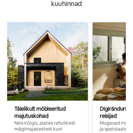
kuuhinnad
Täielikult möbleeritud
Digirändurid j
majutuskohad
reisijad
Neis kõigis, alates rahulikest
Mugavad majut
mägimajakestest kuni
ja spetsiaalse 