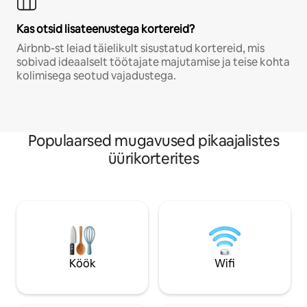
Kas otsid lisateenustega kortereid?
Airbnb-st leiad täielikult sisustatud kortereid, mis
sobivad ideaalselt töötajate majutamise ja teise kohta
kolimisega seotud vajadustega.
Populaarsed mugavused pikaajalistes
üürikorterites
Köök
Wifi