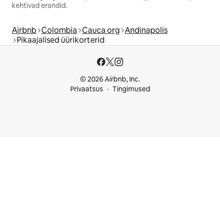
kehtivad erandid.
Airbnb
Colombia
Cauca org
Andinapolis
Pikaajalised üürikorterid
© 2026 Airbnb, Inc.
Privaatsus
Tingimused