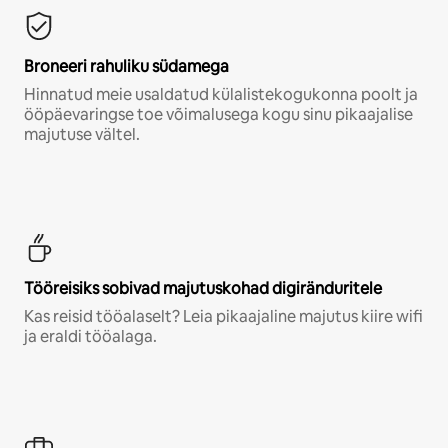
Broneeri rahuliku südamega
Hinnatud meie usaldatud külalistekogukonna poolt ja
ööpäevaringse toe võimalusega kogu sinu pikaajalise
majutuse vältel.
Tööreisiks sobivad majutuskohad digiränduritele
Kas reisid tööalaselt? Leia pikaajaline majutus kiire wifi
ja eraldi tööalaga.