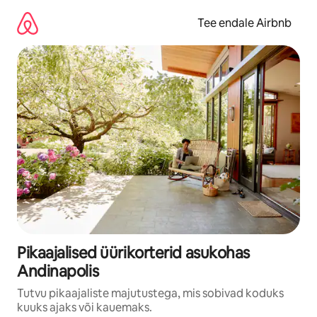
Liigu
sisu
Tee endale Airbnb
juurde
Pikaajalised üürikorterid asukohas
Andinapolis
Tutvu pikaajaliste majutustega, mis sobivad koduks
kuuks ajaks või kauemaks.