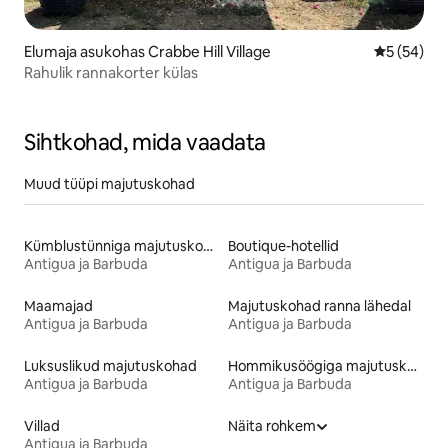
Elumaja asukohas Crabbe Hill Village
Keskmine h
5 (54)
Rahulik rannakorter külas
Sihtkohad, mida vaadata
Muud tüüpi majutuskohad
Kümblustünniga majutuskohad
Boutique-hotellid
Antigua ja Barbuda
Antigua ja Barbuda
Maamajad
Majutuskohad ranna lähedal
Antigua ja Barbuda
Antigua ja Barbuda
Luksuslikud majutuskohad
Hommikusöögiga majutuskohad
Antigua ja Barbuda
Antigua ja Barbuda
Villad
Näita rohkem
Antigua ja Barbuda