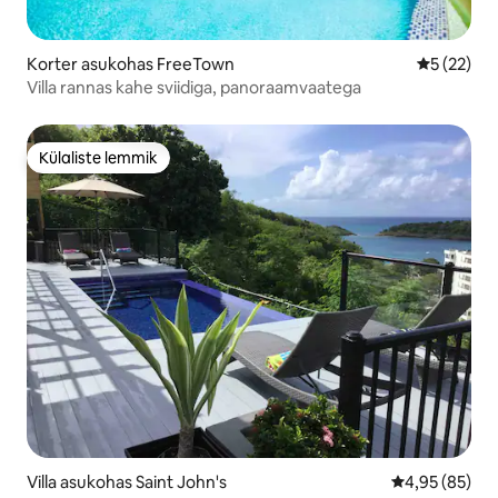
Korter asukohas FreeTown
Keskmine 
5 (22)
Villa rannas kahe sviidiga, panoraamvaatega
Külaliste lemmik
Külaliste lemmik
Villa asukohas Saint John's
Keskmine hinn
4,95 (85)