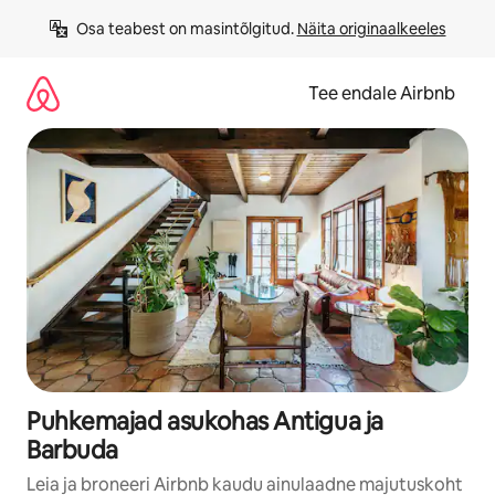
Liigu
Osa teabest on masintõlgitud. 
Näita originaalkeeles
sisu
juurde
Tee endale Airbnb
Puhkemajad asukohas Antigua ja
Barbuda
Leia ja broneeri Airbnb kaudu ainulaadne majutuskoht