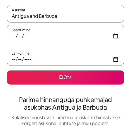
Asukoht
Kui tulemused on kuvatud, liigu ekraanil nooleklahvidega või 
Saabumine
Lahkumine
Otsi
Parima hinnanguga puhkemajad
asukohas Antigua ja Barbuda
Külalised nõustuvad: neid majutuskohti hinnatakse
kõrgelt asukoha, puhtuse ja muu poolest.