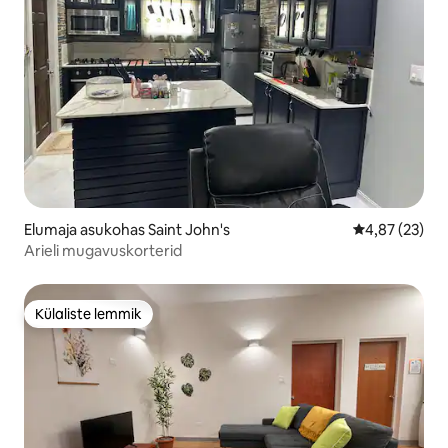
Elumaja asukohas Saint John's
Keskmine hin
4,87 (23)
Arieli mugavuskorterid
Külaliste lemmik
Külaliste lemmik