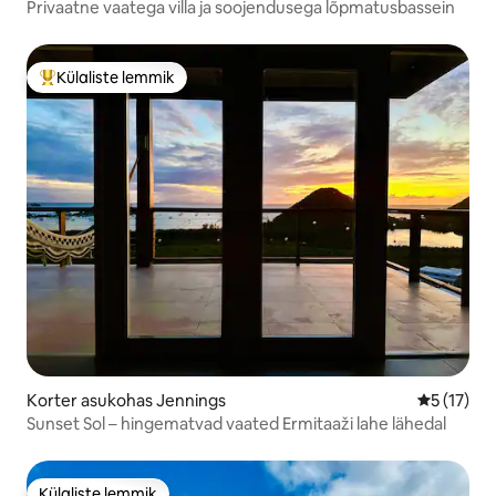
Privaatne vaatega villa ja soojendusega lõpmatusbassein
Külaliste lemmik
Külaliste suur lemmik
Korter asukohas Jennings
Keskmine 
5 (17)
Sunset Sol – hingematvad vaated Ermitaaži lahe lähedal
Külaliste lemmik