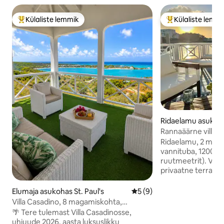
Külaliste lemmik
Külaliste lemm
Külaliste suur lemmik
Külaliste suur le
Ridaelamu asukoha
rbour
Rannaäärne villa – 
puhkusereis
Ridaelamu, 2 maga
vannituba, 1200 ruu
ruutmeetrit). Vee
privaatne terrass j
päikeseloojanguvaa
varustatud ja varu
Elumaja asukohas St. Paul's
Keskmine hinnang 5/5, 9 h
5 (9)
Kohapealne priva
Villa Casadino, 8 magamiskohta,
väiksematele auto
konditsioneer, wifi, vaade ookeanile
🌴 Tere tulemast Villa Casadinosse,
suurematele sõid
uhiuude 2026. aasta luksuslikku