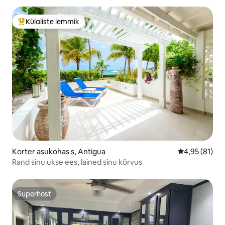
Külaliste lemmik
Külaliste suur lemmik
Korter asukohas s, Antigua
Keskmine hin
4,95 (81)
Rand sinu ukse ees, lained sinu kõrvus
Superhost
Superhost