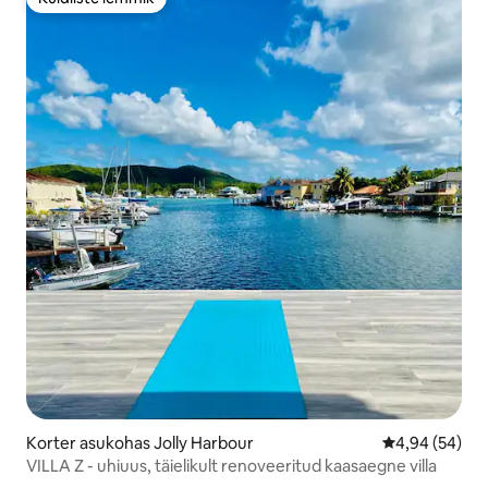
Külaliste lemmik
Korter asukohas Jolly Harbour
Keskmine hinn
4,94 (54)
VILLA Z - uhiuus, täielikult renoveeritud kaasaegne villa